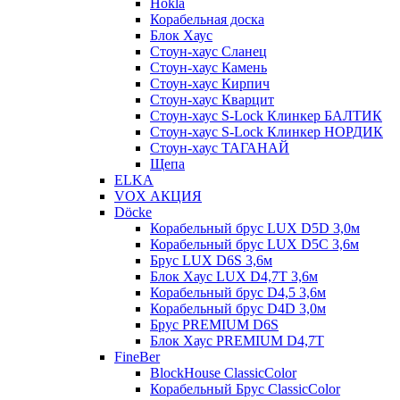
Hokla
Корабельная доска
Блок Хаус
Стоун-хаус Сланец
Стоун-хаус Камень
Стоун-хаус Кирпич
Стоун-хаус Кварцит
Стоун-хаус S-Lock Клинкер БАЛТИК
Стоун-хаус S-Lock Клинкер НОРДИК
Стоун-хаус ТАГАНАЙ
Щепа
ELKA
VOX АКЦИЯ
Döcke
Корабельный брус LUX D5D 3,0м
Корабельный брус LUX D5C 3,6м
Брус LUX D6S 3,6м
Блок Хаус LUX D4,7T 3,6м
Корабельный брус D4,5 3,6м
Корабельный брус D4D 3,0м
Брус PREMIUM D6S
Блок Хаус PREMIUM D4,7T
FineBer
BlockHouse ClassicColor
Корабельный Брус ClassicColor