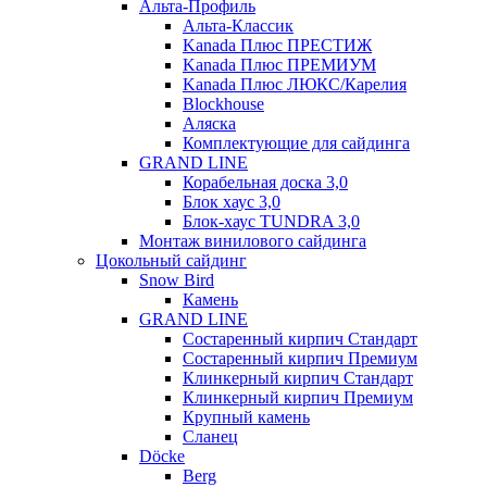
Альта-Профиль
Альта-Классик
Kanada Плюс ПРЕСТИЖ
Kanada Плюс ПРЕМИУМ
Kanada Плюс ЛЮКС/Карелия
Blockhouse
Аляска
Комплектующие для сайдинга
GRAND LINE
Корабельная доска 3,0
Блок хаус 3,0
Блок-хаус TUNDRA 3,0
Монтаж винилового сайдинга
Цокольный сайдинг
Snow Bird
Камень
GRAND LINE
Состаренный кирпич Стандарт
Состаренный кирпич Премиум
Клинкерный кирпич Стандарт
Клинкерный кирпич Премиум
Крупный камень
Сланец
Döcke
Berg