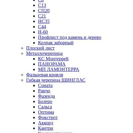
С13
СП20
С21
НС35
С44
Н-60
Профлист под камень и дерево
Колпак заборный
Плоский лист
Металлочерепица
КС Монтеррей
ПАНОРАМА
МП ЛАМОНТЕРРА
Фальцевая кровля
Гибкая черепица ШИНГЛАС
Соната
Ранчо
Фазенда
Болеро
Сальса
Оптима
Фокстрот
Аккорд
Кантри