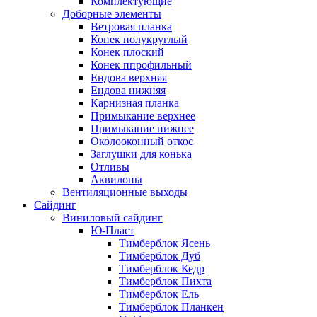
Комплектующие
Доборные элементы
Ветровая планка
Конек полукруглый
Конек плоский
Конек ппрофильный
Ендова верхняя
Ендова нижняя
Карнизная планка
Примыкание верхнее
Примыкание нижнее
Околооконный откос
Заглушки для конька
Отливы
Аквилоны
Вентиляционные выходы
Сайдинг
Виниловый сайдинг
Ю-Пласт
Тимберблок Ясень
Тимберблок Дуб
Тимберблок Кедр
Тимберблок Пихта
Тимберблок Ель
Тимберблок Планкен