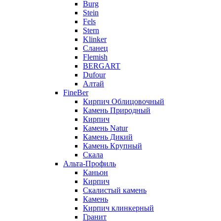
Burg
Stein
Fels
Stern
Klinker
Сланец
Flemish
BERGART
Dufour
Алтай
FineBer
Кирпич Облицовочный
Камень Природный
Кирпич
Камень Natur
Камень Дикий
Камень Крупный
Скала
Альта-Профиль
Каньон
Кирпич
Скалистый камень
Камень
Кирпич клинкерный
Гранит