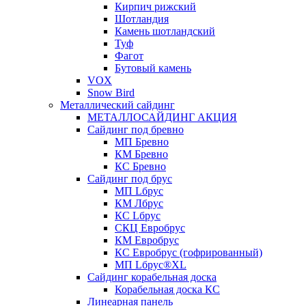
Кирпич рижский
Шотландия
Камень шотландский
Туф
Фагот
Бутовый камень
VOX
Snow Bird
Металлический сайдинг
МЕТАЛЛОСАЙДИНГ АКЦИЯ
Сайдинг под бревно
МП Бревно
КМ Бревно
КС Бревно
Сайдинг под брус
МП Lбрус
КМ Лбрус
КС Lбрус
СКЦ Евробрус
КМ Евробрус
КС Евробрус (гофрированный)
МП Lбрус®XL
Сайдинг корабельная доска
Корабельная доска КС
Линеарная панель