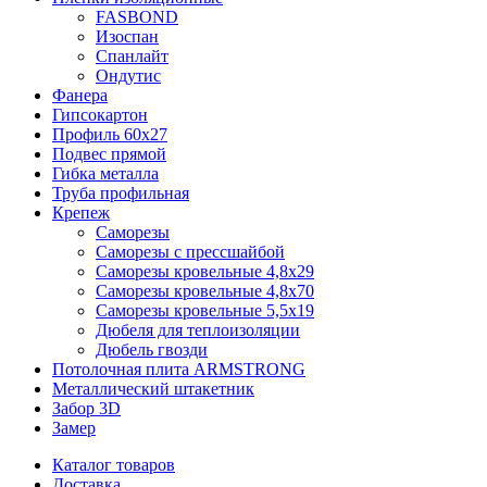
FASBOND
Изоспан
Спанлайт
Ондутис
Фанера
Гипсокартон
Профиль 60х27
Подвес прямой
Гибка металла
Труба профильная
Крепеж
Саморезы
Саморезы с прессшайбой
Саморезы кровельные 4,8х29
Саморезы кровельные 4,8х70
Саморезы кровельные 5,5х19
Дюбеля для теплоизоляции
Дюбель гвозди
Потолочная плита ARMSTRONG
Металлический штакетник
Забор 3D
Замер
Каталог товаров
Доставка