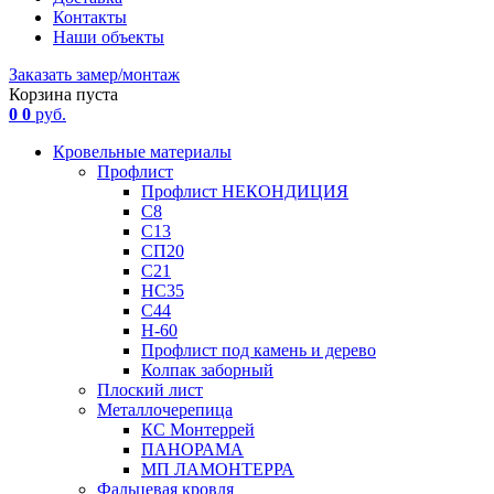
Контакты
Наши объекты
Заказать замер/монтаж
Корзина пуста
0
0
руб.
Кровельные материалы
Профлист
Профлист НЕКОНДИЦИЯ
С8
С13
СП20
С21
НС35
С44
Н-60
Профлист под камень и дерево
Колпак заборный
Плоский лист
Металлочерепица
КС Монтеррей
ПАНОРАМА
МП ЛАМОНТЕРРА
Фальцевая кровля