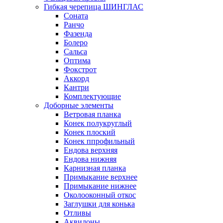
Гибкая черепица ШИНГЛАС
Соната
Ранчо
Фазенда
Болеро
Сальса
Оптима
Фокстрот
Аккорд
Кантри
Комплектующие
Доборные элементы
Ветровая планка
Конек полукруглый
Конек плоский
Конек ппрофильный
Ендова верхняя
Ендова нижняя
Карнизная планка
Примыкание верхнее
Примыкание нижнее
Околооконный откос
Заглушки для конька
Отливы
Аквилоны