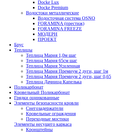
Docke Lux
Docke Premium
Водостоки металлические
Водосточная система OSNO
FORAMINA (престиж)
FORAMINA FREEZE
МОДЕРН
ПРОЕКТ
Брус
Теплицы
Теплица Мария 1,0м шаг
Теплица Мария 65см шаг
Теплица Мария Усиленная
Теплица Мария Премиум 2 дуги, шаг 1м
Теплица Мария Премиум 2 дуги, шаг 0,65
Теплица Дачница Капелька
Поликарбонат
Кровельный Поликарбонат
Грядки оцинкованные
Элементы безопасности кровли
Снегозадержатели
Кровельные ограждения
Переходные мостики
Элементы несущего каркаса
Кронштейны