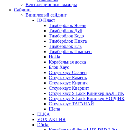
Вентиляционные выходы
Сайдинг
Виниловый сайдинг
Ю-Пласт
Тимберблок Ясень
Тимберблок Дуб
Тимберблок Кедр
Тимберблок Пихта
Тимберблок Ель
Тимберблок Планкен
Hokla
Корабельная доска
Блок Хаус
Стоун-хаус Сланец
Стоун-хаус Камень
Стоун-хаус Кирпич
Стоун-хаус Кварцит
Стоун-хаус S-Lock Клинкер БАЛТИК
Стоун-хаус S-Lock Клинкер НОРДИК
Стоун-хаус ТАГАНАЙ
Щепа
ELKA
VOX АКЦИЯ
Döcke
Корабельный брус LUX D5D 3,0м