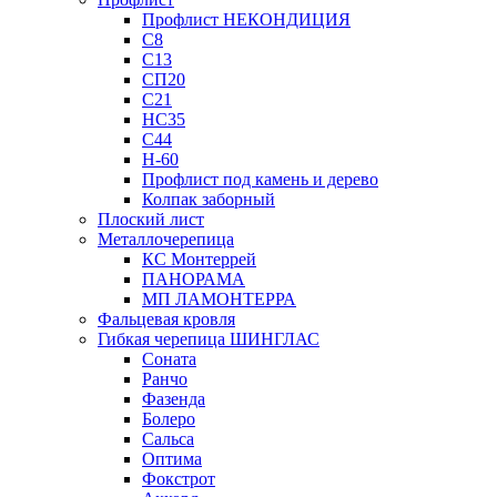
Профлист НЕКОНДИЦИЯ
С8
С13
СП20
С21
НС35
С44
Н-60
Профлист под камень и дерево
Колпак заборный
Плоский лист
Металлочерепица
КС Монтеррей
ПАНОРАМА
МП ЛАМОНТЕРРА
Фальцевая кровля
Гибкая черепица ШИНГЛАС
Соната
Ранчо
Фазенда
Болеро
Сальса
Оптима
Фокстрот