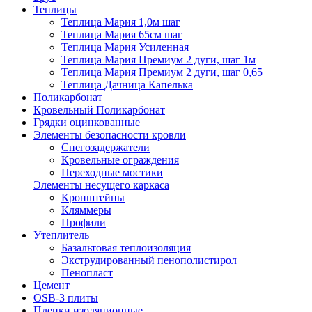
Теплицы
Теплица Мария 1,0м шаг
Теплица Мария 65см шаг
Теплица Мария Усиленная
Теплица Мария Премиум 2 дуги, шаг 1м
Теплица Мария Премиум 2 дуги, шаг 0,65
Теплица Дачница Капелька
Поликарбонат
Кровельный Поликарбонат
Грядки оцинкованные
Элементы безопасности кровли
Снегозадержатели
Кровельные ограждения
Переходные мостики
Элементы несущего каркаса
Кронштейны
Кляммеры
Профили
Утеплитель
Базальтовая теплоизоляция
Экструдированный пенополистирол
Пенопласт
Цемент
OSB-3 плиты
Пленки изоляционные