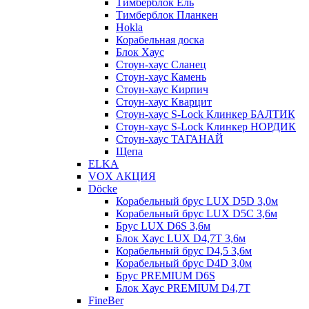
Тимберблок Ель
Тимберблок Планкен
Hokla
Корабельная доска
Блок Хаус
Стоун-хаус Сланец
Стоун-хаус Камень
Стоун-хаус Кирпич
Стоун-хаус Кварцит
Стоун-хаус S-Lock Клинкер БАЛТИК
Стоун-хаус S-Lock Клинкер НОРДИК
Стоун-хаус ТАГАНАЙ
Щепа
ELKA
VOX АКЦИЯ
Döcke
Корабельный брус LUX D5D 3,0м
Корабельный брус LUX D5C 3,6м
Брус LUX D6S 3,6м
Блок Хаус LUX D4,7T 3,6м
Корабельный брус D4,5 3,6м
Корабельный брус D4D 3,0м
Брус PREMIUM D6S
Блок Хаус PREMIUM D4,7T
FineBer