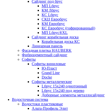
Сайдинг под брус
МП Lбрус
КМ Лбрус
КС Lбрус
СКЦ Евробрус
КМ Евробрус
КС Евробрус (гофрированный)
МП Lбрус®XL
Сайдинг корабельная доска
Корабельная доска КС
Линеарная панель
Фасадная плитка HAUBERK
Фиброцементный сайдинг
Софиты
Софиты виниловые
Ю-Пласт
Grand Line
Docke
Софиты металлические
Lбрус 15x240 однотонный
Lбрус 15x240 под дерево
Доборные элементы металлосайдинг
Водосточная система
Водостоки пластиковые
Альта-Профиль Элит