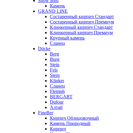
Snow Bird
Камень
GRAND LINE
Состаренный кирпич Стандарт
Состаренный кирпич Премиум
Клинкерный кирпич Стандарт
Клинкерный кирпич Премиум
Крупный камень
Сланец
Döcke
Berg
Burg
Stein
Fels
Stern
Klinker
Сланец
Flemish
BERGART
Dufour
Алтай
FineBer
Кирпич Облицовочный
Камень Природный
Кирпич