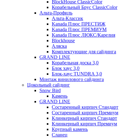
BlockHouse ClassicColor
Корабельный Брус ClassicColor
Альта-Профиль
Альта-Классик
Kanada Плюс ПРЕСТИЖ
Kanada Плюс ПРЕМИУМ
Kanada Плюс ЛЮКС/Карелия
Blockhouse
Аляска
Комплектующие для сайдинга
GRAND LINE
Корабельная доска 3,0
Блок хаус 3,0
Блок-хаус TUNDRA 3,0
Монтаж винилового сайдинга
Цокольный сайдинг
Snow Bird
Камень
GRAND LINE
Состаренный кирпич Стандарт
Состаренный кирпич Премиум
Клинкерный кирпич Стандарт
Клинкерный кирпич Премиум
Крупный камень
Сланец