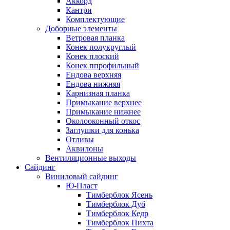
Аккорд
Кантри
Комплектующие
Доборные элементы
Ветровая планка
Конек полукруглый
Конек плоский
Конек ппрофильный
Ендова верхняя
Ендова нижняя
Карнизная планка
Примыкание верхнее
Примыкание нижнее
Околооконный откос
Заглушки для конька
Отливы
Аквилоны
Вентиляционные выходы
Сайдинг
Виниловый сайдинг
Ю-Пласт
Тимберблок Ясень
Тимберблок Дуб
Тимберблок Кедр
Тимберблок Пихта