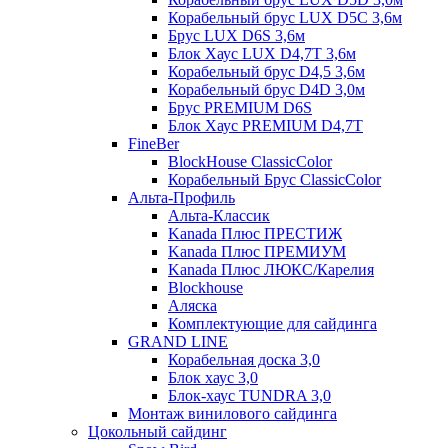
Корабельный брус LUX D5C 3,6м
Брус LUX D6S 3,6м
Блок Хаус LUX D4,7T 3,6м
Корабельный брус D4,5 3,6м
Корабельный брус D4D 3,0м
Брус PREMIUM D6S
Блок Хаус PREMIUM D4,7T
FineBer
BlockHouse ClassicColor
Корабельный Брус ClassicColor
Альта-Профиль
Альта-Классик
Kanada Плюс ПРЕСТИЖ
Kanada Плюс ПРЕМИУМ
Kanada Плюс ЛЮКС/Карелия
Blockhouse
Аляска
Комплектующие для сайдинга
GRAND LINE
Корабельная доска 3,0
Блок хаус 3,0
Блок-хаус TUNDRA 3,0
Монтаж винилового сайдинга
Цокольный сайдинг