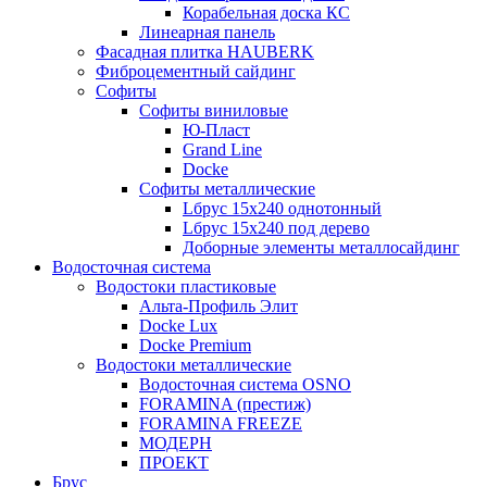
Корабельная доска КС
Линеарная панель
Фасадная плитка HAUBERK
Фиброцементный сайдинг
Софиты
Софиты виниловые
Ю-Пласт
Grand Line
Docke
Софиты металлические
Lбрус 15x240 однотонный
Lбрус 15x240 под дерево
Доборные элементы металлосайдинг
Водосточная система
Водостоки пластиковые
Альта-Профиль Элит
Docke Lux
Docke Premium
Водостоки металлические
Водосточная система OSNO
FORAMINA (престиж)
FORAMINA FREEZE
МОДЕРН
ПРОЕКТ
Брус