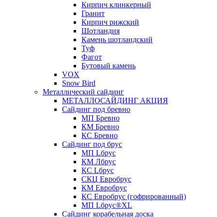
Кирпич клинкерный
Гранит
Кирпич рижский
Шотландия
Камень шотландский
Туф
Фагот
Бутовый камень
VOX
Snow Bird
Металлический сайдинг
МЕТАЛЛОСАЙДИНГ АКЦИЯ
Сайдинг под бревно
МП Бревно
КМ Бревно
КС Бревно
Сайдинг под брус
МП Lбрус
КМ Лбрус
КС Lбрус
СКЦ Евробрус
КМ Евробрус
КС Евробрус (гофрированный)
МП Lбрус®XL
Сайдинг корабельная доска