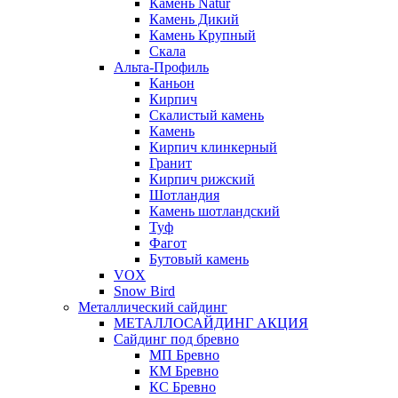
Камень Natur
Камень Дикий
Камень Крупный
Скала
Альта-Профиль
Каньон
Кирпич
Скалистый камень
Камень
Кирпич клинкерный
Гранит
Кирпич рижский
Шотландия
Камень шотландский
Туф
Фагот
Бутовый камень
VOX
Snow Bird
Металлический сайдинг
МЕТАЛЛОСАЙДИНГ АКЦИЯ
Сайдинг под бревно
МП Бревно
КМ Бревно
КС Бревно