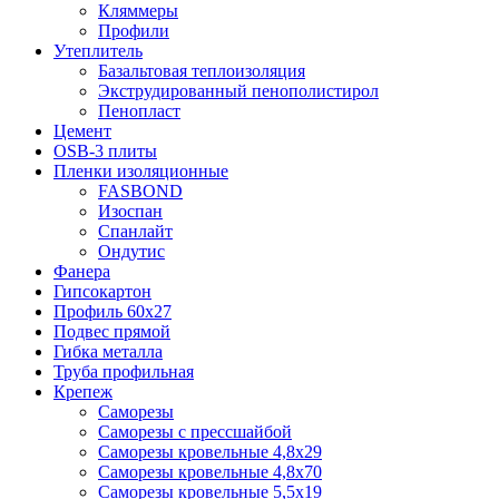
Кляммеры
Профили
Утеплитель
Базальтовая теплоизоляция
Экструдированный пенополистирол
Пенопласт
Цемент
OSB-3 плиты
Пленки изоляционные
FASBOND
Изоспан
Спанлайт
Ондутис
Фанера
Гипсокартон
Профиль 60х27
Подвес прямой
Гибка металла
Труба профильная
Крепеж
Саморезы
Саморезы с прессшайбой
Саморезы кровельные 4,8х29
Саморезы кровельные 4,8х70
Саморезы кровельные 5,5х19