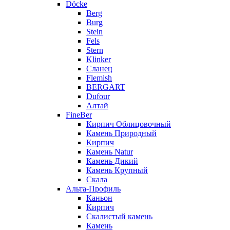
Döcke
Berg
Burg
Stein
Fels
Stern
Klinker
Сланец
Flemish
BERGART
Dufour
Алтай
FineBer
Кирпич Облицовочный
Камень Природный
Кирпич
Камень Natur
Камень Дикий
Камень Крупный
Скала
Альта-Профиль
Каньон
Кирпич
Скалистый камень
Камень