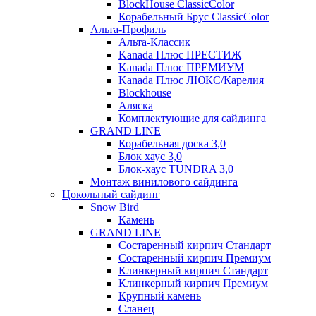
BlockHouse ClassicColor
Корабельный Брус ClassicColor
Альта-Профиль
Альта-Классик
Kanada Плюс ПРЕСТИЖ
Kanada Плюс ПРЕМИУМ
Kanada Плюс ЛЮКС/Карелия
Blockhouse
Аляска
Комплектующие для сайдинга
GRAND LINE
Корабельная доска 3,0
Блок хаус 3,0
Блок-хаус TUNDRA 3,0
Монтаж винилового сайдинга
Цокольный сайдинг
Snow Bird
Камень
GRAND LINE
Состаренный кирпич Стандарт
Состаренный кирпич Премиум
Клинкерный кирпич Стандарт
Клинкерный кирпич Премиум
Крупный камень
Сланец