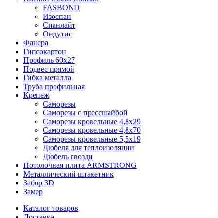
FASBOND
Изоспан
Спанлайт
Ондутис
Фанера
Гипсокартон
Профиль 60х27
Подвес прямой
Гибка металла
Труба профильная
Крепеж
Саморезы
Саморезы с прессшайбой
Саморезы кровельные 4,8х29
Саморезы кровельные 4,8х70
Саморезы кровельные 5,5х19
Дюбеля для теплоизоляции
Дюбель гвозди
Потолочная плита ARMSTRONG
Металлический штакетник
Забор 3D
Замер
Каталог товаров
Доставка