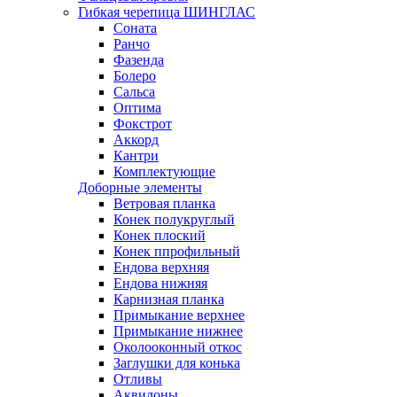
Гибкая черепица ШИНГЛАС
Соната
Ранчо
Фазенда
Болеро
Сальса
Оптима
Фокстрот
Аккорд
Кантри
Комплектующие
Доборные элементы
Ветровая планка
Конек полукруглый
Конек плоский
Конек ппрофильный
Ендова верхняя
Ендова нижняя
Карнизная планка
Примыкание верхнее
Примыкание нижнее
Околооконный откос
Заглушки для конька
Отливы
Аквилоны