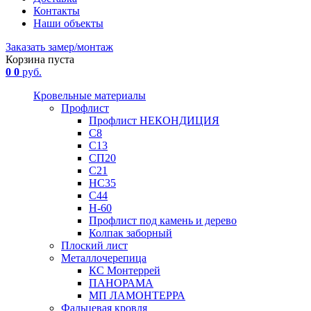
Контакты
Наши объекты
Заказать замер/монтаж
Корзина пуста
0
0
руб.
Кровельные материалы
Профлист
Профлист НЕКОНДИЦИЯ
С8
С13
СП20
С21
НС35
С44
Н-60
Профлист под камень и дерево
Колпак заборный
Плоский лист
Металлочерепица
КС Монтеррей
ПАНОРАМА
МП ЛАМОНТЕРРА
Фальцевая кровля