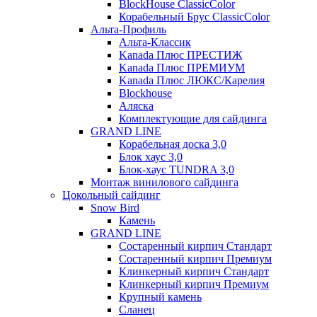
BlockHouse ClassicColor
Корабельный Брус ClassicColor
Альта-Профиль
Альта-Классик
Kanada Плюс ПРЕСТИЖ
Kanada Плюс ПРЕМИУМ
Kanada Плюс ЛЮКС/Карелия
Blockhouse
Аляска
Комплектующие для сайдинга
GRAND LINE
Корабельная доска 3,0
Блок хаус 3,0
Блок-хаус TUNDRA 3,0
Монтаж винилового сайдинга
Цокольный сайдинг
Snow Bird
Камень
GRAND LINE
Состаренный кирпич Стандарт
Состаренный кирпич Премиум
Клинкерный кирпич Стандарт
Клинкерный кирпич Премиум
Крупный камень
Сланец