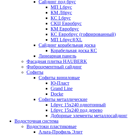
Сайдинг под брус
МП Lбрус
КМ Лбрус
КС Lбрус
СКЦ Евробрус
КМ Евробрус
КС Евробрус (гофрированный)
МП Lбрус®XL
Сайдинг корабельная доска
Корабельная доска КС
Линеарная панель
Фасадная плитка HAUBERK
Фиброцементный сайдинг
Софиты
Софиты виниловые
Ю-Пласт
Grand Line
Docke
Софиты металлические
Lбрус 15x240 однотонный
Lбрус 15x240 под дерево
Доборные элементы металлосайдинг
Водосточная система
Водостоки пластиковые
Альта-Профиль Элит