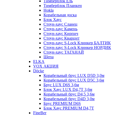
Тимберблок Ель
Тимберблок Планкен
Hokla
Корабельная доска
Блок Хаус
Стоун-хаус Сланец
Стоун-хаус Камень
Стоун-хаус Кирпич
Стоун-хаус Кварцит
Стоун-хаус S-Lock Клинкер БАЛТИК
Стоун-хаус S-Lock Клинкер НОРДИК
Стоун-хаус ТАГАНАЙ
Щепа
ELKA
VOX АКЦИЯ
Döcke
Корабельный брус LUX D5D 3,0м
Корабельный брус LUX D5C 3,6м
Брус LUX D6S 3,6м
Блок Хаус LUX D4,7T 3,6м
Корабельный брус D4,5 3,6м
Корабельный брус D4D 3,0м
Брус PREMIUM D6S
Блок Хаус PREMIUM D4,7T
FineBer