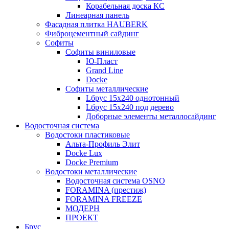
Корабельная доска КС
Линеарная панель
Фасадная плитка HAUBERK
Фиброцементный сайдинг
Софиты
Софиты виниловые
Ю-Пласт
Grand Line
Docke
Софиты металлические
Lбрус 15x240 однотонный
Lбрус 15x240 под дерево
Доборные элементы металлосайдинг
Водосточная система
Водостоки пластиковые
Альта-Профиль Элит
Docke Lux
Docke Premium
Водостоки металлические
Водосточная система OSNO
FORAMINA (престиж)
FORAMINA FREEZE
МОДЕРН
ПРОЕКТ
Брус