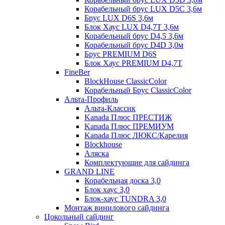
Корабельный брус LUX D5C 3,6м
Брус LUX D6S 3,6м
Блок Хаус LUX D4,7T 3,6м
Корабельный брус D4,5 3,6м
Корабельный брус D4D 3,0м
Брус PREMIUM D6S
Блок Хаус PREMIUM D4,7T
FineBer
BlockHouse ClassicColor
Корабельный Брус ClassicColor
Альта-Профиль
Альта-Классик
Kanada Плюс ПРЕСТИЖ
Kanada Плюс ПРЕМИУМ
Kanada Плюс ЛЮКС/Карелия
Blockhouse
Аляска
Комплектующие для сайдинга
GRAND LINE
Корабельная доска 3,0
Блок хаус 3,0
Блок-хаус TUNDRA 3,0
Монтаж винилового сайдинга
Цокольный сайдинг