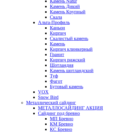
Камень Natur
Камень Дикий
Камень Крупный
Скала
Альта-Профиль
Каньон
Кирпич
Скалистый камень
Камень
Кирпич клинкерный
Гранит
Кирпич рижский
Шотландия
Камень шотландский
Туф
Фагот
Бутовый камень
VOX
Snow Bird
Металлический сайдинг
МЕТАЛЛОСАЙДИНГ АКЦИЯ
Сайдинг под бревно
МП Бревно
КМ Бревно
КС Бревно