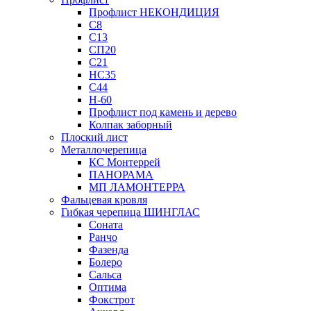
Профлист НЕКОНДИЦИЯ
С8
С13
СП20
С21
НС35
С44
Н-60
Профлист под камень и дерево
Колпак заборный
Плоский лист
Металлочерепица
КС Монтеррей
ПАНОРАМА
МП ЛАМОНТЕРРА
Фальцевая кровля
Гибкая черепица ШИНГЛАС
Соната
Ранчо
Фазенда
Болеро
Сальса
Оптима
Фокстрот