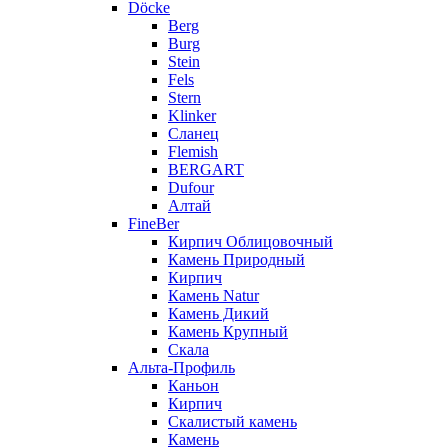
Döcke
Berg
Burg
Stein
Fels
Stern
Klinker
Сланец
Flemish
BERGART
Dufour
Алтай
FineBer
Кирпич Облицовочный
Камень Природный
Кирпич
Камень Natur
Камень Дикий
Камень Крупный
Скала
Альта-Профиль
Каньон
Кирпич
Скалистый камень
Камень