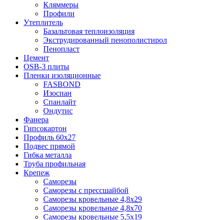
Кляммеры
Профили
Утеплитель
Базальтовая теплоизоляция
Экструдированный пенополистирол
Пенопласт
Цемент
OSB-3 плиты
Пленки изоляционные
FASBOND
Изоспан
Спанлайт
Ондутис
Фанера
Гипсокартон
Профиль 60х27
Подвес прямой
Гибка металла
Труба профильная
Крепеж
Саморезы
Саморезы с прессшайбой
Саморезы кровельные 4,8х29
Саморезы кровельные 4,8х70
Саморезы кровельные 5,5х19