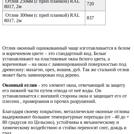
Отлив 250мм (с приб планкой) RAL
720
8017, 2м
Отлив 300мм (с приб планкой) RAL
837
8017, 2м
Отлив оконный оцинкованный чаще изготавливается в белом
и коричневом цвете – это стандартный вид. Белые
устанавливают на пластиковые окна белого цвета, а
коричневые – на окна с ламинированной поверхностью под
древесину: махагон, орех, вишня, дуб. Так же стальной отлив
может быть ламинирован под дерево.
Оконный отлив
- это элемент окна, отвечающий за защиту
его нижней части путем отвода от неё воды. Он
устанавливается с внешней стороны окна и защищает его от
плесени , промерзания и прочих разрушений.
Благодаря своему покрытию, металлические оконные отливы
выдерживают большие температурные перепады (от - 40 до +
80 градусов по Цельсию), устойчивы к механическому и
химическому воздействию и стойко переносят снег, дождь и
град.