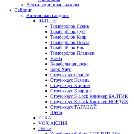
Вентиляционные выходы
Сайдинг
Виниловый сайдинг
Ю-Пласт
Тимберблок Ясень
Тимберблок Дуб
Тимберблок Кедр
Тимберблок Пихта
Тимберблок Ель
Тимберблок Планкен
Hokla
Корабельная доска
Блок Хаус
Стоун-хаус Сланец
Стоун-хаус Камень
Стоун-хаус Кирпич
Стоун-хаус Кварцит
Стоун-хаус S-Lock Клинкер БАЛТИК
Стоун-хаус S-Lock Клинкер НОРДИК
Стоун-хаус ТАГАНАЙ
Щепа
ELKA
VOX АКЦИЯ
Döcke
Корабельный брус LUX D5D 3,0м