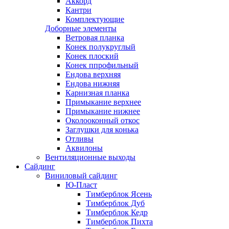
Аккорд
Кантри
Комплектующие
Доборные элементы
Ветровая планка
Конек полукруглый
Конек плоский
Конек ппрофильный
Ендова верхняя
Ендова нижняя
Карнизная планка
Примыкание верхнее
Примыкание нижнее
Околооконный откос
Заглушки для конька
Отливы
Аквилоны
Вентиляционные выходы
Сайдинг
Виниловый сайдинг
Ю-Пласт
Тимберблок Ясень
Тимберблок Дуб
Тимберблок Кедр
Тимберблок Пихта