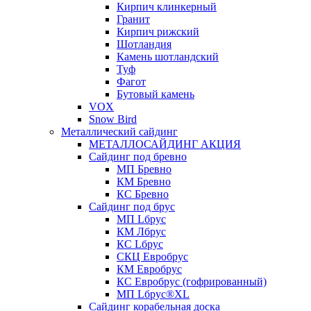
Кирпич клинкерный
Гранит
Кирпич рижский
Шотландия
Камень шотландский
Туф
Фагот
Бутовый камень
VOX
Snow Bird
Металлический сайдинг
МЕТАЛЛОСАЙДИНГ АКЦИЯ
Сайдинг под бревно
МП Бревно
КМ Бревно
КС Бревно
Сайдинг под брус
МП Lбрус
КМ Лбрус
КС Lбрус
СКЦ Евробрус
КМ Евробрус
КС Евробрус (гофрированный)
МП Lбрус®XL
Сайдинг корабельная доска