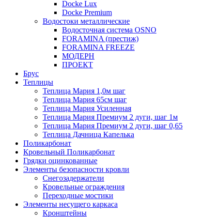
Docke Lux
Docke Premium
Водостоки металлические
Водосточная система OSNO
FORAMINA (престиж)
FORAMINA FREEZE
МОДЕРН
ПРОЕКТ
Брус
Теплицы
Теплица Мария 1,0м шаг
Теплица Мария 65см шаг
Теплица Мария Усиленная
Теплица Мария Премиум 2 дуги, шаг 1м
Теплица Мария Премиум 2 дуги, шаг 0,65
Теплица Дачница Капелька
Поликарбонат
Кровельный Поликарбонат
Грядки оцинкованные
Элементы безопасности кровли
Снегозадержатели
Кровельные ограждения
Переходные мостики
Элементы несущего каркаса
Кронштейны