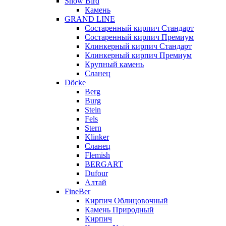
Snow Bird
Камень
GRAND LINE
Состаренный кирпич Стандарт
Состаренный кирпич Премиум
Клинкерный кирпич Стандарт
Клинкерный кирпич Премиум
Крупный камень
Сланец
Döcke
Berg
Burg
Stein
Fels
Stern
Klinker
Сланец
Flemish
BERGART
Dufour
Алтай
FineBer
Кирпич Облицовочный
Камень Природный
Кирпич