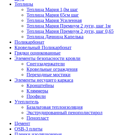
Теплицы
Теплица Мария 1,0м шаг
Теплица Мария 65см шаг
Теплица Мария Усиленная
Теплица Мария Премиум 2 дуги, шаг 1м
Теплица Мария Премиум 2 дуги, шаг 0,65
Теплица Дачница Капелька
Поликарбонат
Кровельный Поликарбонат
Грядки оцинкованные
Элементы безопасности кровли
Снегозадержатели
Кровельные ограждения
Переходные мостики
Элементы несущего каркаса
Кронштейны
Кляммеры
Профили
Утеплитель
Базальтовая теплоизоляция
Экструдированный пенополистирол
Пенопласт
Цемент
OSB-3 плиты
Пленки изоляционные