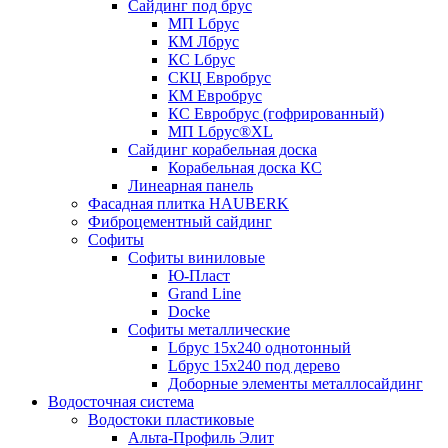
Сайдинг под брус
МП Lбрус
КМ Лбрус
КС Lбрус
СКЦ Евробрус
КМ Евробрус
КС Евробрус (гофрированный)
МП Lбрус®XL
Сайдинг корабельная доска
Корабельная доска КС
Линеарная панель
Фасадная плитка HAUBERK
Фиброцементный сайдинг
Софиты
Софиты виниловые
Ю-Пласт
Grand Line
Docke
Софиты металлические
Lбрус 15x240 однотонный
Lбрус 15x240 под дерево
Доборные элементы металлосайдинг
Водосточная система
Водостоки пластиковые
Альта-Профиль Элит