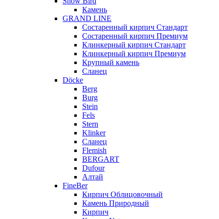
Snow Bird
Камень
GRAND LINE
Состаренный кирпич Стандарт
Состаренный кирпич Премиум
Клинкерный кирпич Стандарт
Клинкерный кирпич Премиум
Крупный камень
Сланец
Döcke
Berg
Burg
Stein
Fels
Stern
Klinker
Сланец
Flemish
BERGART
Dufour
Алтай
FineBer
Кирпич Облицовочный
Камень Природный
Кирпич