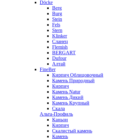
Döcke
Berg
Burg
Stein
Fels
Stern
Klinker
Сланец
Flemish
BERGART
Dufour
Алтай
FineBer
Кирпич Облицовочный
Камень Природный
Кирпич
Камень Natur
Камень Дикий
Камень Крупный
Скала
Альта-Профиль
Каньон
Кирпич
Скалистый камень
Камень