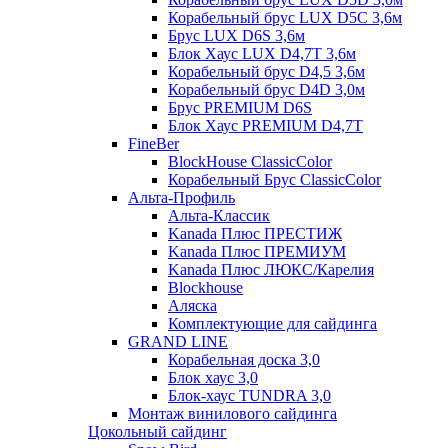
Корабельный брус LUX D5C 3,6м
Брус LUX D6S 3,6м
Блок Хаус LUX D4,7T 3,6м
Корабельный брус D4,5 3,6м
Корабельный брус D4D 3,0м
Брус PREMIUM D6S
Блок Хаус PREMIUM D4,7T
FineBer
BlockHouse ClassicColor
Корабельный Брус ClassicColor
Альта-Профиль
Альта-Классик
Kanada Плюс ПРЕСТИЖ
Kanada Плюс ПРЕМИУМ
Kanada Плюс ЛЮКС/Карелия
Blockhouse
Аляска
Комплектующие для сайдинга
GRAND LINE
Корабельная доска 3,0
Блок хаус 3,0
Блок-хаус TUNDRA 3,0
Монтаж винилового сайдинга
Цокольный сайдинг