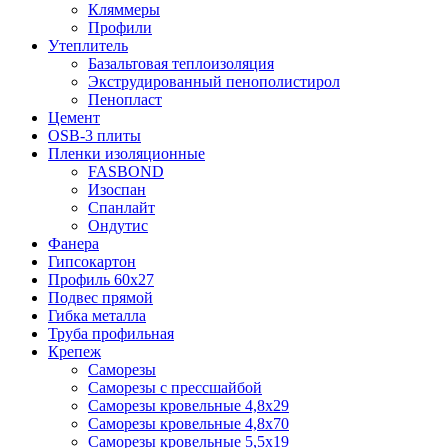
Кляммеры
Профили
Утеплитель
Базальтовая теплоизоляция
Экструдированный пенополистирол
Пенопласт
Цемент
OSB-3 плиты
Пленки изоляционные
FASBOND
Изоспан
Спанлайт
Ондутис
Фанера
Гипсокартон
Профиль 60х27
Подвес прямой
Гибка металла
Труба профильная
Крепеж
Саморезы
Саморезы с прессшайбой
Саморезы кровельные 4,8х29
Саморезы кровельные 4,8х70
Саморезы кровельные 5,5х19