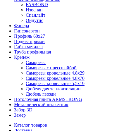
FASBOND
Изоспан
Спанлайт
Ондутис
Фанера
Гипсокартон
Профиль 60х27
Подвес прямой
Гибка металла
Труба профильная
Крепеж
Саморезы
Саморезы с прессшайбой
Саморезы кровельные 4,8х29
Саморезы кровельные 4,8х70
Саморезы кровельные 5,5х19
Дюбеля для теплоизоляции
Дюбель гвозди
Потолочная плита ARMSTRONG
Металлический штакетник
Забор 3D
Замер
Каталог товаров
Доставка