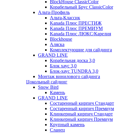
BlockHouse ClassicColor
Корабельный Брус ClassicColor
Альта-Профиль
Альта-Классик
Kanada Плюс ПРЕСТИЖ
Kanada Плюс ПРЕМИУМ
Kanada Плюс ЛЮКС/Карелия
Blockhouse
Аляска
Комплектующие для сайдинга
GRAND LINE
Корабельная доска 3,0
Блок хаус 3,0
Блок-хаус TUNDRA 3,0
Монтаж винилового сайдинга
Цокольный сайдинг
Snow Bird
Камень
GRAND LINE
Состаренный кирпич Стандарт
Состаренный кирпич Премиум
Клинкерный кирпич Стандарт
Клинкерный кирпич Премиум
Крупный камень
Сланец