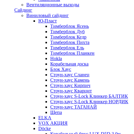
Вентиляционные выходы
Сайдинг
Виниловый сайдинг
Ю-Пласт
Тимберблок Ясень
Тимберблок Дуб
Тимберблок Кедр
Тимберблок Пихта
Тимберблок Ель
Тимберблок Планкен
Hokla
Корабельная доска
Блок Хаус
Стоун-хаус Сланец
Стоун-хаус Камень
Стоун-хаус Кирпич
Стоун-хаус Кварцит
Стоун-хаус S-Lock Клинкер БАЛТИК
Стоун-хаус S-Lock Клинкер НОРДИК
Стоун-хаус ТАГАНАЙ
Щепа
ELKA
VOX АКЦИЯ
Döcke
Корабельный брус LUX D5D 3,0м