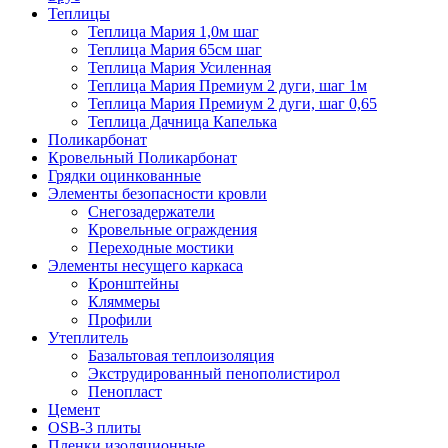
Теплицы
Теплица Мария 1,0м шаг
Теплица Мария 65см шаг
Теплица Мария Усиленная
Теплица Мария Премиум 2 дуги, шаг 1м
Теплица Мария Премиум 2 дуги, шаг 0,65
Теплица Дачница Капелька
Поликарбонат
Кровельный Поликарбонат
Грядки оцинкованные
Элементы безопасности кровли
Снегозадержатели
Кровельные ограждения
Переходные мостики
Элементы несущего каркаса
Кронштейны
Кляммеры
Профили
Утеплитель
Базальтовая теплоизоляция
Экструдированный пенополистирол
Пенопласт
Цемент
OSB-3 плиты
Пленки изоляционные