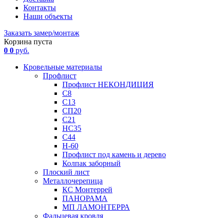
Контакты
Наши объекты
Заказать замер/монтаж
Корзина пуста
0
0
руб.
Кровельные материалы
Профлист
Профлист НЕКОНДИЦИЯ
С8
С13
СП20
С21
НС35
С44
Н-60
Профлист под камень и дерево
Колпак заборный
Плоский лист
Металлочерепица
КС Монтеррей
ПАНОРАМА
МП ЛАМОНТЕРРА
Фальцевая кровля