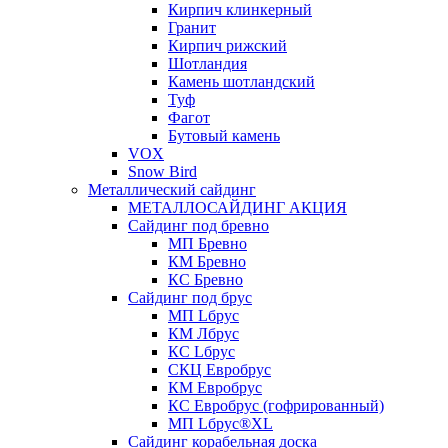
Кирпич клинкерный
Гранит
Кирпич рижский
Шотландия
Камень шотландский
Туф
Фагот
Бутовый камень
VOX
Snow Bird
Металлический сайдинг
МЕТАЛЛОСАЙДИНГ АКЦИЯ
Сайдинг под бревно
МП Бревно
КМ Бревно
КС Бревно
Сайдинг под брус
МП Lбрус
КМ Лбрус
КС Lбрус
СКЦ Евробрус
КМ Евробрус
КС Евробрус (гофрированный)
МП Lбрус®XL
Сайдинг корабельная доска