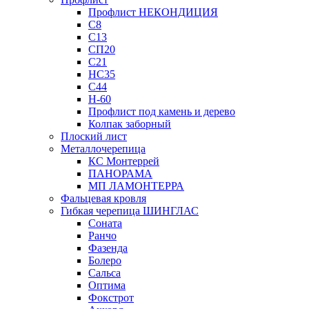
Профлист НЕКОНДИЦИЯ
С8
С13
СП20
С21
НС35
С44
Н-60
Профлист под камень и дерево
Колпак заборный
Плоский лист
Металлочерепица
КС Монтеррей
ПАНОРАМА
МП ЛАМОНТЕРРА
Фальцевая кровля
Гибкая черепица ШИНГЛАС
Соната
Ранчо
Фазенда
Болеро
Сальса
Оптима
Фокстрот