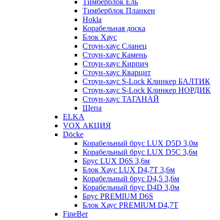
Тимберблок Ель
Тимберблок Планкен
Hokla
Корабельная доска
Блок Хаус
Стоун-хаус Сланец
Стоун-хаус Камень
Стоун-хаус Кирпич
Стоун-хаус Кварцит
Стоун-хаус S-Lock Клинкер БАЛТИК
Стоун-хаус S-Lock Клинкер НОРДИК
Стоун-хаус ТАГАНАЙ
Щепа
ELKA
VOX АКЦИЯ
Döcke
Корабельный брус LUX D5D 3,0м
Корабельный брус LUX D5C 3,6м
Брус LUX D6S 3,6м
Блок Хаус LUX D4,7T 3,6м
Корабельный брус D4,5 3,6м
Корабельный брус D4D 3,0м
Брус PREMIUM D6S
Блок Хаус PREMIUM D4,7T
FineBer