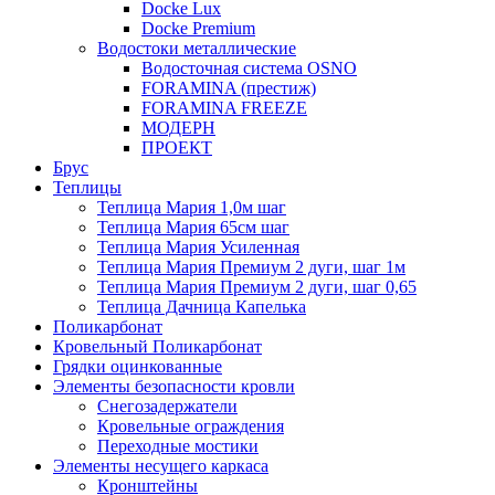
Docke Lux
Docke Premium
Водостоки металлические
Водосточная система OSNO
FORAMINA (престиж)
FORAMINA FREEZE
МОДЕРН
ПРОЕКТ
Брус
Теплицы
Теплица Мария 1,0м шаг
Теплица Мария 65см шаг
Теплица Мария Усиленная
Теплица Мария Премиум 2 дуги, шаг 1м
Теплица Мария Премиум 2 дуги, шаг 0,65
Теплица Дачница Капелька
Поликарбонат
Кровельный Поликарбонат
Грядки оцинкованные
Элементы безопасности кровли
Снегозадержатели
Кровельные ограждения
Переходные мостики
Элементы несущего каркаса
Кронштейны