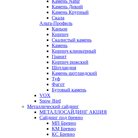
Камень Natur
Камень Дикий
Камень Крупный
Скала
Альта-Профиль
Каньон
Кирпич
Скалистый камень
Камень
Кирпич клинкерный
Гранит
Кирпич рижский
Шотландия
Камень шотландский
Туф
Фагот
Бутовый камень
VOX
Snow Bird
Металлический сайдинг
МЕТАЛЛОСАЙДИНГ АКЦИЯ
Сайдинг под бревно
МП Бревно
КМ Бревно
КС Бревно