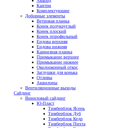
Аккорд
Кантри
Комплектующие
Доборные элементы
Ветровая планка
Конек полукруглый
Конек плоский
Конек ппрофильный
Ендова верхняя
Ендова нижняя
Карнизная планка
Примыкание верхнее
Примыкание нижнее
Околооконный откос
Заглушки для конька
Отливы
Аквилоны
Вентиляционные выходы
Сайдинг
Виниловый сайдинг
Ю-Пласт
Тимберблок Ясень
Тимберблок Дуб
Тимберблок Кедр
Тимберблок Пихта