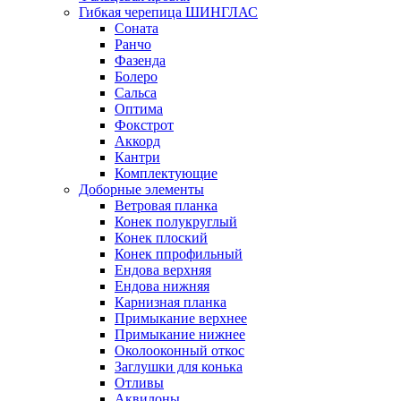
Гибкая черепица ШИНГЛАС
Соната
Ранчо
Фазенда
Болеро
Сальса
Оптима
Фокстрот
Аккорд
Кантри
Комплектующие
Доборные элементы
Ветровая планка
Конек полукруглый
Конек плоский
Конек ппрофильный
Ендова верхняя
Ендова нижняя
Карнизная планка
Примыкание верхнее
Примыкание нижнее
Околооконный откос
Заглушки для конька
Отливы
Аквилоны