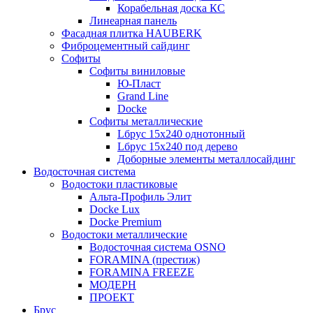
Корабельная доска КС
Линеарная панель
Фасадная плитка HAUBERK
Фиброцементный сайдинг
Софиты
Софиты виниловые
Ю-Пласт
Grand Line
Docke
Софиты металлические
Lбрус 15x240 однотонный
Lбрус 15x240 под дерево
Доборные элементы металлосайдинг
Водосточная система
Водостоки пластиковые
Альта-Профиль Элит
Docke Lux
Docke Premium
Водостоки металлические
Водосточная система OSNO
FORAMINA (престиж)
FORAMINA FREEZE
МОДЕРН
ПРОЕКТ
Брус