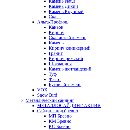
Камень Natur
Камень Дикий
Камень Крупный
Скала
Альта-Профиль
Каньон
Кирпич
Скалистый камень
Камень
Кирпич клинкерный
Гранит
Кирпич рижский
Шотландия
Камень шотландский
Туф
Фагот
Бутовый камень
VOX
Snow Bird
Металлический сайдинг
МЕТАЛЛОСАЙДИНГ АКЦИЯ
Сайдинг под бревно
МП Бревно
КМ Бревно
КС Бревно