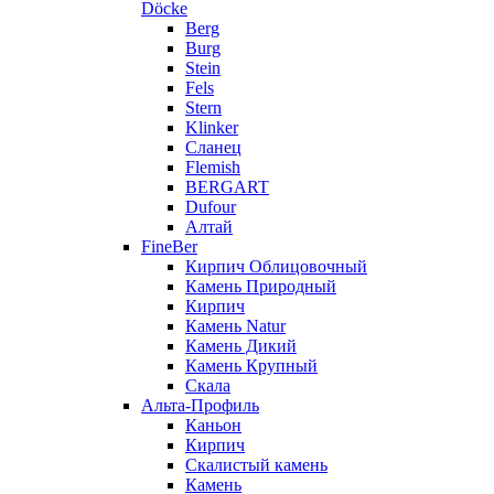
Döcke
Berg
Burg
Stein
Fels
Stern
Klinker
Сланец
Flemish
BERGART
Dufour
Алтай
FineBer
Кирпич Облицовочный
Камень Природный
Кирпич
Камень Natur
Камень Дикий
Камень Крупный
Скала
Альта-Профиль
Каньон
Кирпич
Скалистый камень
Камень