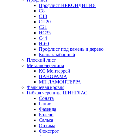
Профлист НЕКОНДИЦИЯ
С8
С13
СП20
С21
НС35
С44
Н-60
Профлист под камень и дерево
Колпак заборный
Плоский лист
Металлочерепица
КС Монтеррей
ПАНОРАМА
МП ЛАМОНТЕРРА
Фальцевая кровля
Гибкая черепица ШИНГЛАС
Соната
Ранчо
Фазенда
Болеро
Сальса
Оптима
Фокстрот