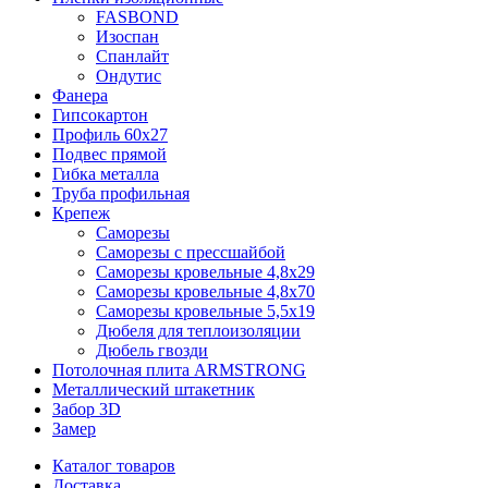
FASBOND
Изоспан
Спанлайт
Ондутис
Фанера
Гипсокартон
Профиль 60х27
Подвес прямой
Гибка металла
Труба профильная
Крепеж
Саморезы
Саморезы с прессшайбой
Саморезы кровельные 4,8х29
Саморезы кровельные 4,8х70
Саморезы кровельные 5,5х19
Дюбеля для теплоизоляции
Дюбель гвозди
Потолочная плита ARMSTRONG
Металлический штакетник
Забор 3D
Замер
Каталог товаров
Доставка