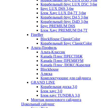
Корабельный брус LUX D5C 3,6м
Брус LUX D6S 3,6м
Блок Хаус LUX D4,7T 3,6м
Корабельный брус D4,5 3,6м
Корабельный брус D4D 3,0м
Брус PREMIUM D6S
Блок Хаус PREMIUM D4,7T
FineBer
BlockHouse ClassicColor
Корабельный Брус ClassicColor
Альта-Профиль
Альта-Классик
Kanada Плюс ПРЕСТИЖ
Kanada Плюс ПРЕМИУМ
Kanada Плюс ЛЮКС/Карелия
Blockhouse
Аляска
Комплектующие для сайдинга
GRAND LINE
Корабельная доска 3,0
Блок хаус 3,0
Блок-хаус TUNDRA 3,0
Монтаж винилового сайдинга
Цокольный сайдинг