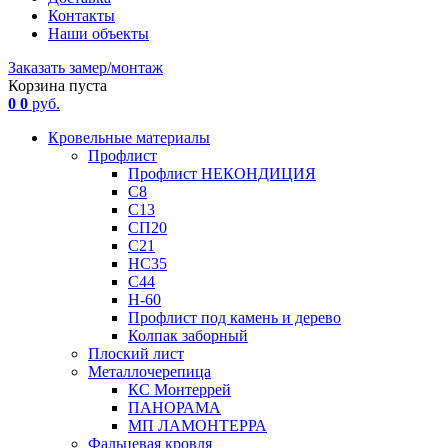
Контакты
Наши объекты
Заказать замер/монтаж
Корзина пуста
0
0
руб.
Кровельные материалы
Профлист
Профлист НЕКОНДИЦИЯ
С8
С13
СП20
С21
НС35
С44
Н-60
Профлист под камень и дерево
Колпак заборный
Плоский лист
Металлочерепица
КС Монтеррей
ПАНОРАМА
МП ЛАМОНТЕРРА
Фальцевая кровля