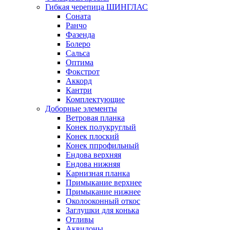
Гибкая черепица ШИНГЛАС
Соната
Ранчо
Фазенда
Болеро
Сальса
Оптима
Фокстрот
Аккорд
Кантри
Комплектующие
Доборные элементы
Ветровая планка
Конек полукруглый
Конек плоский
Конек ппрофильный
Ендова верхняя
Ендова нижняя
Карнизная планка
Примыкание верхнее
Примыкание нижнее
Околооконный откос
Заглушки для конька
Отливы
Аквилоны