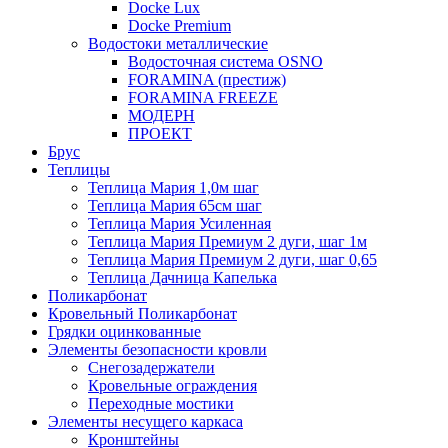
Docke Lux
Docke Premium
Водостоки металлические
Водосточная система OSNO
FORAMINA (престиж)
FORAMINA FREEZE
МОДЕРН
ПРОЕКТ
Брус
Теплицы
Теплица Мария 1,0м шаг
Теплица Мария 65см шаг
Теплица Мария Усиленная
Теплица Мария Премиум 2 дуги, шаг 1м
Теплица Мария Премиум 2 дуги, шаг 0,65
Теплица Дачница Капелька
Поликарбонат
Кровельный Поликарбонат
Грядки оцинкованные
Элементы безопасности кровли
Снегозадержатели
Кровельные ограждения
Переходные мостики
Элементы несущего каркаса
Кронштейны