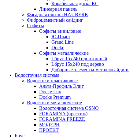
Корабельная доска КС
Линеарная панель
Фасадная плитка HAUBERK
Фиброцементный сайдинг
Софиты
Софиты виниловые
Ю-Пласт
Grand Line
Docke
Софиты металлические
Lбрус 15x240 однотонный
Lбрус 15x240 под дерево
Доборные элементы металлосайдинг
Водосточная система
Водостоки пластиковые
Альта-Профиль Элит
Docke Lux
Docke Premium
Водостоки металлические
Водосточная система OSNO
FORAMINA (престиж)
FORAMINA FREEZE
МОДЕРН
ПРОЕКТ
Брус