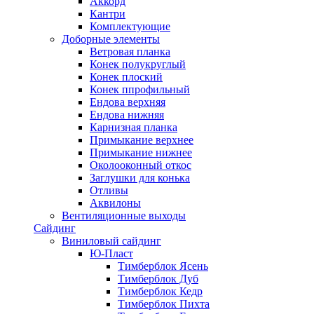
Аккорд
Кантри
Комплектующие
Доборные элементы
Ветровая планка
Конек полукруглый
Конек плоский
Конек ппрофильный
Ендова верхняя
Ендова нижняя
Карнизная планка
Примыкание верхнее
Примыкание нижнее
Околооконный откос
Заглушки для конька
Отливы
Аквилоны
Вентиляционные выходы
Сайдинг
Виниловый сайдинг
Ю-Пласт
Тимберблок Ясень
Тимберблок Дуб
Тимберблок Кедр
Тимберблок Пихта