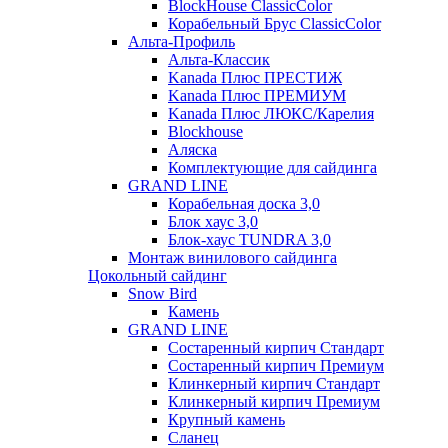
BlockHouse ClassicColor
Корабельный Брус ClassicColor
Альта-Профиль
Альта-Классик
Kanada Плюс ПРЕСТИЖ
Kanada Плюс ПРЕМИУМ
Kanada Плюс ЛЮКС/Карелия
Blockhouse
Аляска
Комплектующие для сайдинга
GRAND LINE
Корабельная доска 3,0
Блок хаус 3,0
Блок-хаус TUNDRA 3,0
Монтаж винилового сайдинга
Цокольный сайдинг
Snow Bird
Камень
GRAND LINE
Состаренный кирпич Стандарт
Состаренный кирпич Премиум
Клинкерный кирпич Стандарт
Клинкерный кирпич Премиум
Крупный камень
Сланец