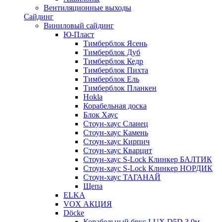
Вентиляционные выходы
Сайдинг
Виниловый сайдинг
Ю-Пласт
Тимберблок Ясень
Тимберблок Дуб
Тимберблок Кедр
Тимберблок Пихта
Тимберблок Ель
Тимберблок Планкен
Hokla
Корабельная доска
Блок Хаус
Стоун-хаус Сланец
Стоун-хаус Камень
Стоун-хаус Кирпич
Стоун-хаус Кварцит
Стоун-хаус S-Lock Клинкер БАЛТИК
Стоун-хаус S-Lock Клинкер НОРДИК
Стоун-хаус ТАГАНАЙ
Щепа
ELKA
VOX АКЦИЯ
Döcke
Корабельный брус LUX D5D 3,0м