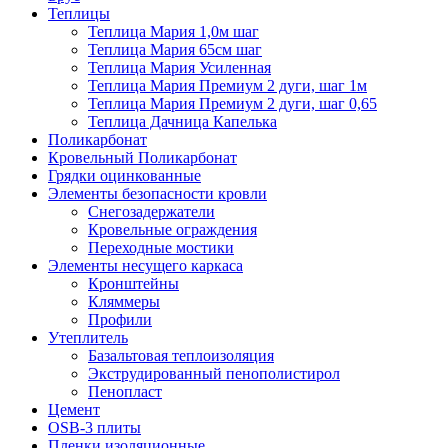
Теплицы
Теплица Мария 1,0м шаг
Теплица Мария 65см шаг
Теплица Мария Усиленная
Теплица Мария Премиум 2 дуги, шаг 1м
Теплица Мария Премиум 2 дуги, шаг 0,65
Теплица Дачница Капелька
Поликарбонат
Кровельный Поликарбонат
Грядки оцинкованные
Элементы безопасности кровли
Снегозадержатели
Кровельные ограждения
Переходные мостики
Элементы несущего каркаса
Кронштейны
Кляммеры
Профили
Утеплитель
Базальтовая теплоизоляция
Экструдированный пенополистирол
Пенопласт
Цемент
OSB-3 плиты
Пленки изоляционные