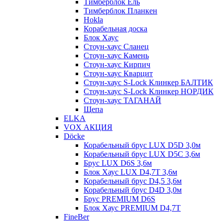
Тимберблок Ель
Тимберблок Планкен
Hokla
Корабельная доска
Блок Хаус
Стоун-хаус Сланец
Стоун-хаус Камень
Стоун-хаус Кирпич
Стоун-хаус Кварцит
Стоун-хаус S-Lock Клинкер БАЛТИК
Стоун-хаус S-Lock Клинкер НОРДИК
Стоун-хаус ТАГАНАЙ
Щепа
ELKA
VOX АКЦИЯ
Döcke
Корабельный брус LUX D5D 3,0м
Корабельный брус LUX D5C 3,6м
Брус LUX D6S 3,6м
Блок Хаус LUX D4,7T 3,6м
Корабельный брус D4,5 3,6м
Корабельный брус D4D 3,0м
Брус PREMIUM D6S
Блок Хаус PREMIUM D4,7T
FineBer