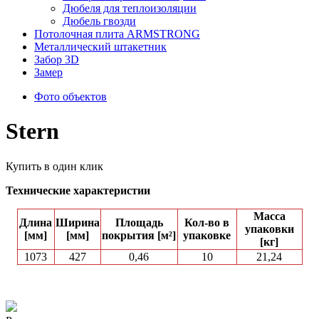
Дюбеля для теплоизоляции
Дюбель гвозди
Потолочная плита ARMSTRONG
Металлический штакетник
Забор 3D
Замер
Фото объектов
Stern
Купить в один клик
Технические характеристии
Масса
Длина
Ширина
Площадь
Кол-вo в
упаковки
[мм]
[мм]
покрытия [м²]
упаковке
[кг]
1073
427
0,46
10
21,24