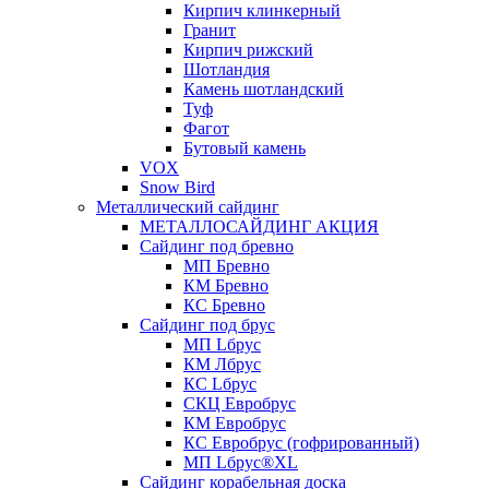
Кирпич клинкерный
Гранит
Кирпич рижский
Шотландия
Камень шотландский
Туф
Фагот
Бутовый камень
VOX
Snow Bird
Металлический сайдинг
МЕТАЛЛОСАЙДИНГ АКЦИЯ
Сайдинг под бревно
МП Бревно
КМ Бревно
КС Бревно
Сайдинг под брус
МП Lбрус
КМ Лбрус
КС Lбрус
СКЦ Евробрус
КМ Евробрус
КС Евробрус (гофрированный)
МП Lбрус®XL
Сайдинг корабельная доска