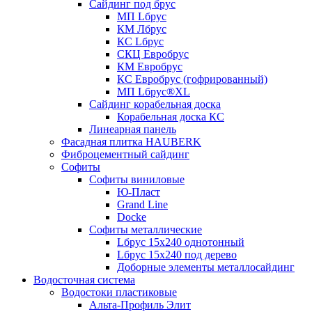
Сайдинг под брус
МП Lбрус
КМ Лбрус
КС Lбрус
СКЦ Евробрус
КМ Евробрус
КС Евробрус (гофрированный)
МП Lбрус®XL
Сайдинг корабельная доска
Корабельная доска КС
Линеарная панель
Фасадная плитка HAUBERK
Фиброцементный сайдинг
Софиты
Софиты виниловые
Ю-Пласт
Grand Line
Docke
Софиты металлические
Lбрус 15x240 однотонный
Lбрус 15x240 под дерево
Доборные элементы металлосайдинг
Водосточная система
Водостоки пластиковые
Альта-Профиль Элит