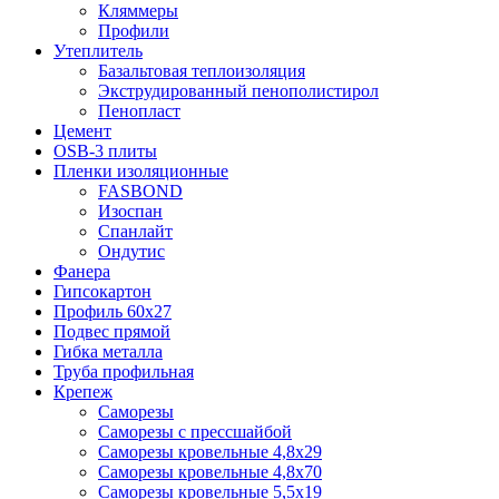
Кляммеры
Профили
Утеплитель
Базальтовая теплоизоляция
Экструдированный пенополистирол
Пенопласт
Цемент
OSB-3 плиты
Пленки изоляционные
FASBOND
Изоспан
Спанлайт
Ондутис
Фанера
Гипсокартон
Профиль 60х27
Подвес прямой
Гибка металла
Труба профильная
Крепеж
Саморезы
Саморезы с прессшайбой
Саморезы кровельные 4,8х29
Саморезы кровельные 4,8х70
Саморезы кровельные 5,5х19