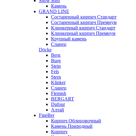
Snow Bird
Камень
GRAND LINE
Состаренный кирпич Стандарт
Состаренный кирпич Премиум
Клинкерный кирпич Стандарт
Клинкерный кирпич Премиум
Крупный камень
Сланец
Döcke
Berg
Burg
Stein
Fels
Stern
Klinker
Сланец
Flemish
BERGART
Dufour
Алтай
FineBer
Кирпич Облицовочный
Камень Природный
Кирпич