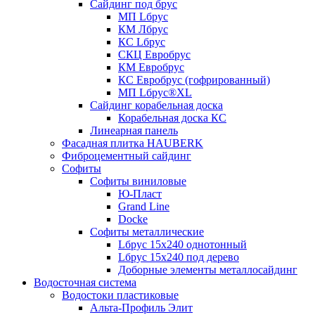
Сайдинг под брус
МП Lбрус
КМ Лбрус
КС Lбрус
СКЦ Евробрус
КМ Евробрус
КС Евробрус (гофрированный)
МП Lбрус®XL
Сайдинг корабельная доска
Корабельная доска КС
Линеарная панель
Фасадная плитка HAUBERK
Фиброцементный сайдинг
Софиты
Софиты виниловые
Ю-Пласт
Grand Line
Docke
Софиты металлические
Lбрус 15x240 однотонный
Lбрус 15x240 под дерево
Доборные элементы металлосайдинг
Водосточная система
Водостоки пластиковые
Альта-Профиль Элит