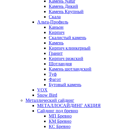
Камень Natur
Камень Дикий
Камень Крупный
Скала
Альта-Профиль
Каньон
Кирпич
Скалистый камень
Камень
Кирпич клинкерный
Гранит
Кирпич рижский
Шотландия
Камень шотландский
Туф
Фагот
Бутовый камень
VOX
Snow Bird
Металлический сайдинг
МЕТАЛЛОСАЙДИНГ АКЦИЯ
Сайдинг под бревно
МП Бревно
КМ Бревно
КС Бревно