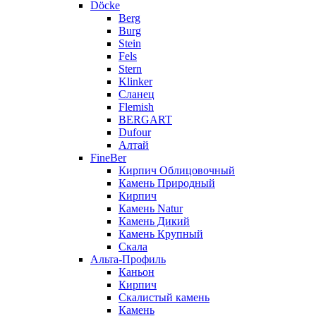
Döcke
Berg
Burg
Stein
Fels
Stern
Klinker
Сланец
Flemish
BERGART
Dufour
Алтай
FineBer
Кирпич Облицовочный
Камень Природный
Кирпич
Камень Natur
Камень Дикий
Камень Крупный
Скала
Альта-Профиль
Каньон
Кирпич
Скалистый камень
Камень