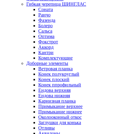
Гибкая черепица ШИНГЛАС
Соната
Ранчо
Фазенда
Болеро
Сальса
Оптима
Фокстрот
Аккорд
Кантри
Комплектующие
Доборные элементы
Ветровая планка
Конек полукруглый
Конек плоский
Конек ппрофильный
Ендова верхняя
Ендова нижняя
Карнизная планка
Примыкание верхнее
Примыкание нижнее
Околооконный откос
Заглушки для конька
Отливы
Аквилоны