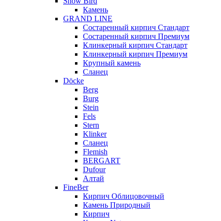
Snow Bird
Камень
GRAND LINE
Состаренный кирпич Стандарт
Состаренный кирпич Премиум
Клинкерный кирпич Стандарт
Клинкерный кирпич Премиум
Крупный камень
Сланец
Döcke
Berg
Burg
Stein
Fels
Stern
Klinker
Сланец
Flemish
BERGART
Dufour
Алтай
FineBer
Кирпич Облицовочный
Камень Природный
Кирпич