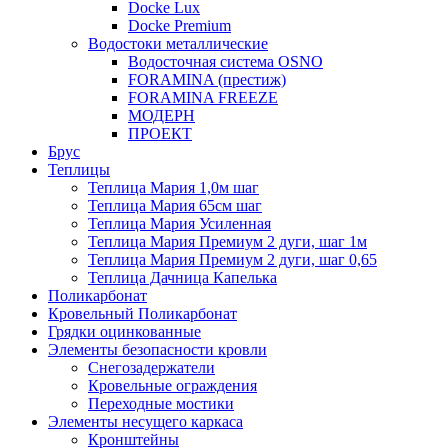
Docke Lux
Docke Premium
Водостоки металлические
Водосточная система OSNO
FORAMINA (престиж)
FORAMINA FREEZE
МОДЕРН
ПРОЕКТ
Брус
Теплицы
Теплица Мария 1,0м шаг
Теплица Мария 65см шаг
Теплица Мария Усиленная
Теплица Мария Премиум 2 дуги, шаг 1м
Теплица Мария Премиум 2 дуги, шаг 0,65
Теплица Дачница Капелька
Поликарбонат
Кровельный Поликарбонат
Грядки оцинкованные
Элементы безопасности кровли
Снегозадержатели
Кровельные ограждения
Переходные мостики
Элементы несущего каркаса
Кронштейны