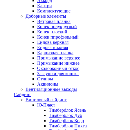
Аккорд
Кантри
Комплектующие
Доборные элементы
Ветровая планка
Конек полукруглый
Конек плоский
Конек ппрофильный
Ендова верхняя
Ендова нижняя
Карнизная планка
Примыкание верхнее
Примыкание нижнее
Околооконный откос
Заглушки для конька
Отливы
Аквилоны
Вентиляционные выходы
Сайдинг
Виниловый сайдинг
Ю-Пласт
Тимберблок Ясень
Тимберблок Дуб
Тимберблок Кедр
Тимберблок Пихта