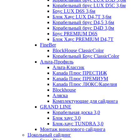
Корабельный брус LUX D5C 3,6м
Брус LUX D6S 3,6м
Блок Хаус LUX D4,7T 3,6м
Корабельный брус D4,5 3,6м
Корабельный брус D4D 3,0м
Брус PREMIUM D6S
Блок Хаус PREMIUM D4,7T
FineBer
BlockHouse ClassicColor
Корабельный Брус ClassicColor
Альта-Профиль
Альта-Классик
Kanada Плюс ПРЕСТИЖ
Kanada Плюс ПРЕМИУМ
Kanada Плюс ЛЮКС/Карелия
Blockhouse
Аляска
Комплектующие для сайдинга
GRAND LINE
Корабельная доска 3,0
Блок хаус 3,0
Блок-хаус TUNDRA 3,0
Монтаж винилового сайдинга
Цокольный сайдинг