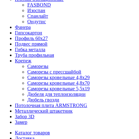
FASBOND
Изоспан
Спанлайт
Ондутис
Фанера
Гипсокартон
Профиль 60х27
Подвес прямой
Гибка металла
Труба профильная
Крепеж
Саморезы
Саморезы с прессшайбой
Саморезы кровельные 4,8х29
Саморезы кровельные 4,8х70
Саморезы кровельные 5,5х19
Дюбеля для теплоизоляции
Дюбель гвозди
Потолочная плита ARMSTRONG
Металлический штакетник
Забор 3D
Замер
Каталог товаров
Доставка