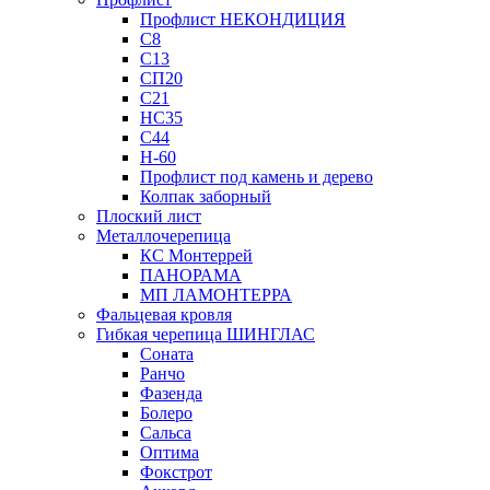
Профлист НЕКОНДИЦИЯ
С8
С13
СП20
С21
НС35
С44
Н-60
Профлист под камень и дерево
Колпак заборный
Плоский лист
Металлочерепица
КС Монтеррей
ПАНОРАМА
МП ЛАМОНТЕРРА
Фальцевая кровля
Гибкая черепица ШИНГЛАС
Соната
Ранчо
Фазенда
Болеро
Сальса
Оптима
Фокстрот