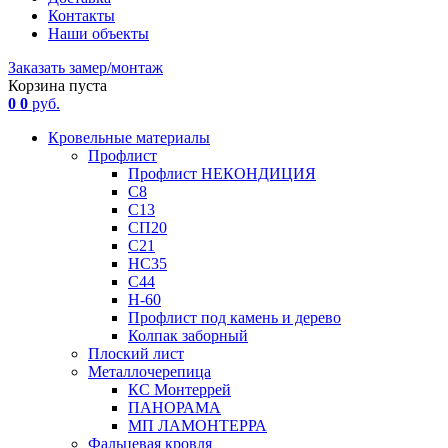
Контакты
Наши объекты
Заказать замер/монтаж
Корзина пуста
0
0
руб.
Кровельные материалы
Профлист
Профлист НЕКОНДИЦИЯ
С8
С13
СП20
С21
НС35
С44
Н-60
Профлист под камень и дерево
Колпак заборный
Плоский лист
Металлочерепица
КС Монтеррей
ПАНОРАМА
МП ЛАМОНТЕРРА
Фальцевая кровля