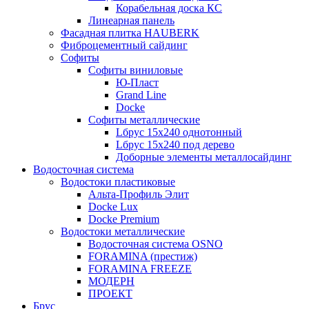
Корабельная доска КС
Линеарная панель
Фасадная плитка HAUBERK
Фиброцементный сайдинг
Софиты
Софиты виниловые
Ю-Пласт
Grand Line
Docke
Софиты металлические
Lбрус 15x240 однотонный
Lбрус 15x240 под дерево
Доборные элементы металлосайдинг
Водосточная система
Водостоки пластиковые
Альта-Профиль Элит
Docke Lux
Docke Premium
Водостоки металлические
Водосточная система OSNO
FORAMINA (престиж)
FORAMINA FREEZE
МОДЕРН
ПРОЕКТ
Брус