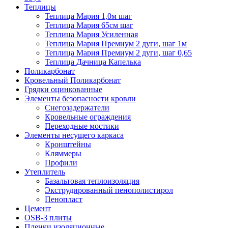
Теплицы
Теплица Мария 1,0м шаг
Теплица Мария 65см шаг
Теплица Мария Усиленная
Теплица Мария Премиум 2 дуги, шаг 1м
Теплица Мария Премиум 2 дуги, шаг 0,65
Теплица Дачница Капелька
Поликарбонат
Кровельный Поликарбонат
Грядки оцинкованные
Элементы безопасности кровли
Снегозадержатели
Кровельные ограждения
Переходные мостики
Элементы несущего каркаса
Кронштейны
Кляммеры
Профили
Утеплитель
Базальтовая теплоизоляция
Экструдированный пенополистирол
Пенопласт
Цемент
OSB-3 плиты
Пленки изоляционные