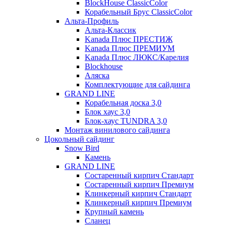
BlockHouse ClassicColor
Корабельный Брус ClassicColor
Альта-Профиль
Альта-Классик
Kanada Плюс ПРЕСТИЖ
Kanada Плюс ПРЕМИУМ
Kanada Плюс ЛЮКС/Карелия
Blockhouse
Аляска
Комплектующие для сайдинга
GRAND LINE
Корабельная доска 3,0
Блок хаус 3,0
Блок-хаус TUNDRA 3,0
Монтаж винилового сайдинга
Цокольный сайдинг
Snow Bird
Камень
GRAND LINE
Состаренный кирпич Стандарт
Состаренный кирпич Премиум
Клинкерный кирпич Стандарт
Клинкерный кирпич Премиум
Крупный камень
Сланец