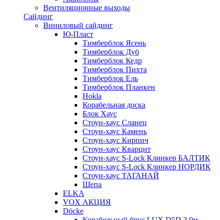
Вентиляционные выходы
Сайдинг
Виниловый сайдинг
Ю-Пласт
Тимберблок Ясень
Тимберблок Дуб
Тимберблок Кедр
Тимберблок Пихта
Тимберблок Ель
Тимберблок Планкен
Hokla
Корабельная доска
Блок Хаус
Стоун-хаус Сланец
Стоун-хаус Камень
Стоун-хаус Кирпич
Стоун-хаус Кварцит
Стоун-хаус S-Lock Клинкер БАЛТИК
Стоун-хаус S-Lock Клинкер НОРДИК
Стоун-хаус ТАГАНАЙ
Щепа
ELKA
VOX АКЦИЯ
Döcke
Корабельный брус LUX D5D 3,0м