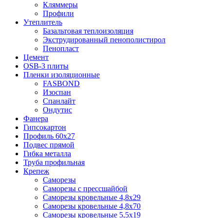
Кляммеры
Профили
Утеплитель
Базальтовая теплоизоляция
Экструдированный пенополистирол
Пенопласт
Цемент
OSB-3 плиты
Пленки изоляционные
FASBOND
Изоспан
Спанлайт
Ондутис
Фанера
Гипсокартон
Профиль 60х27
Подвес прямой
Гибка металла
Труба профильная
Крепеж
Саморезы
Саморезы с прессшайбой
Саморезы кровельные 4,8х29
Саморезы кровельные 4,8х70
Саморезы кровельные 5,5х19