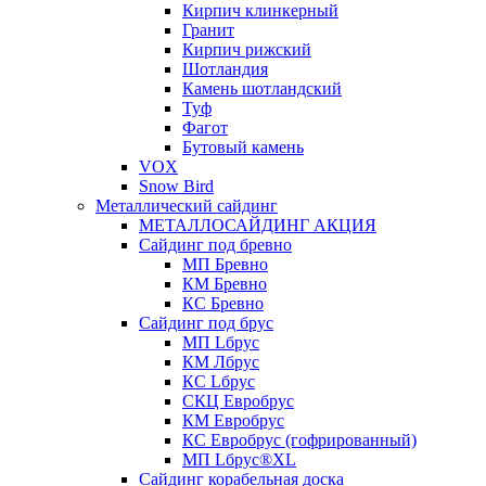
Кирпич клинкерный
Гранит
Кирпич рижский
Шотландия
Камень шотландский
Туф
Фагот
Бутовый камень
VOX
Snow Bird
Металлический сайдинг
МЕТАЛЛОСАЙДИНГ АКЦИЯ
Сайдинг под бревно
МП Бревно
КМ Бревно
КС Бревно
Сайдинг под брус
МП Lбрус
КМ Лбрус
КС Lбрус
СКЦ Евробрус
КМ Евробрус
КС Евробрус (гофрированный)
МП Lбрус®XL
Сайдинг корабельная доска