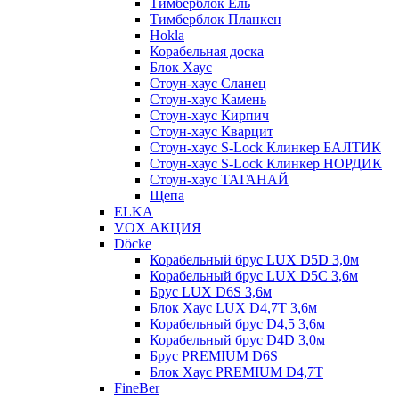
Тимберблок Ель
Тимберблок Планкен
Hokla
Корабельная доска
Блок Хаус
Стоун-хаус Сланец
Стоун-хаус Камень
Стоун-хаус Кирпич
Стоун-хаус Кварцит
Стоун-хаус S-Lock Клинкер БАЛТИК
Стоун-хаус S-Lock Клинкер НОРДИК
Стоун-хаус ТАГАНАЙ
Щепа
ELKA
VOX АКЦИЯ
Döcke
Корабельный брус LUX D5D 3,0м
Корабельный брус LUX D5C 3,6м
Брус LUX D6S 3,6м
Блок Хаус LUX D4,7T 3,6м
Корабельный брус D4,5 3,6м
Корабельный брус D4D 3,0м
Брус PREMIUM D6S
Блок Хаус PREMIUM D4,7T
FineBer