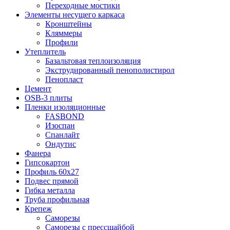
Переходные мостики
Элементы несущего каркаса
Кронштейны
Кляммеры
Профили
Утеплитель
Базальтовая теплоизоляция
Экструдированный пенополистирол
Пенопласт
Цемент
OSB-3 плиты
Пленки изоляционные
FASBOND
Изоспан
Спанлайт
Ондутис
Фанера
Гипсокартон
Профиль 60х27
Подвес прямой
Гибка металла
Труба профильная
Крепеж
Саморезы
Саморезы с прессшайбой