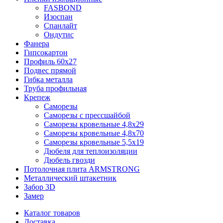
FASBOND
Изоспан
Спанлайт
Ондутис
Фанера
Гипсокартон
Профиль 60х27
Подвес прямой
Гибка металла
Труба профильная
Крепеж
Саморезы
Саморезы с прессшайбой
Саморезы кровельные 4,8х29
Саморезы кровельные 4,8х70
Саморезы кровельные 5,5х19
Дюбеля для теплоизоляции
Дюбель гвозди
Потолочная плита ARMSTRONG
Металлический штакетник
Забор 3D
Замер
Каталог товаров
Доставка