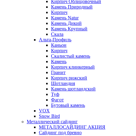
Кирпич Облицовочный
Камень Природный
Кирпич
Камень Natur
Камень Дикий
Камень Крупный
Скала
Альта-Профиль
Каньон
Кирпич
Скалистый камень
Камень
Кирпич клинкерный
Гранит
Кирпич рижский
Шотландия
Камень шотландский
Туф
Фагот
Бутовый камень
VOX
Snow Bird
Металлический сайдинг
МЕТАЛЛОСАЙДИНГ АКЦИЯ
Сайдинг под бревно