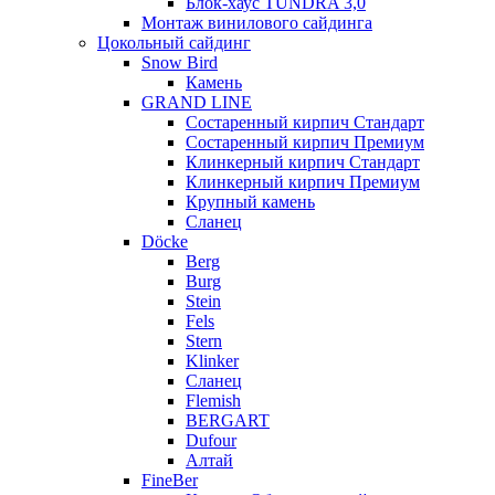
Блок-хаус TUNDRA 3,0
Монтаж винилового сайдинга
Цокольный сайдинг
Snow Bird
Камень
GRAND LINE
Состаренный кирпич Стандарт
Состаренный кирпич Премиум
Клинкерный кирпич Стандарт
Клинкерный кирпич Премиум
Крупный камень
Сланец
Döcke
Berg
Burg
Stein
Fels
Stern
Klinker
Сланец
Flemish
BERGART
Dufour
Алтай
FineBer