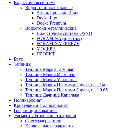
Водосточная система
Водостоки пластиковые
Альта-Профиль Элит
Docke Lux
Docke Premium
Водостоки металлические
Водосточная система OSNO
FORAMINA (престиж)
FORAMINA FREEZE
МОДЕРН
ПРОЕКТ
Брус
Теплицы
Теплица Мария 1,0м шаг
Теплица Мария 65см шаг
Теплица Мария Усиленная
Теплица Мария Премиум 2 дуги, шаг 1м
Теплица Мария Премиум 2 дуги, шаг 0,65
Теплица Дачница Капелька
Поликарбонат
Кровельный Поликарбонат
Грядки оцинкованные
Элементы безопасности кровли
Снегозадержатели
Кровельные ограждения