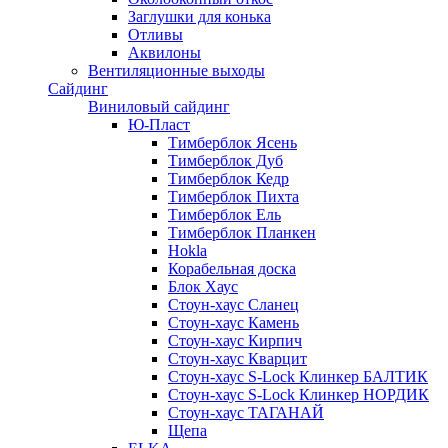
Заглушки для конька
Отливы
Аквилоны
Вентиляционные выходы
Сайдинг
Виниловый сайдинг
Ю-Пласт
Тимберблок Ясень
Тимберблок Дуб
Тимберблок Кедр
Тимберблок Пихта
Тимберблок Ель
Тимберблок Планкен
Hokla
Корабельная доска
Блок Хаус
Стоун-хаус Сланец
Стоун-хаус Камень
Стоун-хаус Кирпич
Стоун-хаус Кварцит
Стоун-хаус S-Lock Клинкер БАЛТИК
Стоун-хаус S-Lock Клинкер НОРДИК
Стоун-хаус ТАГАНАЙ
Щепа