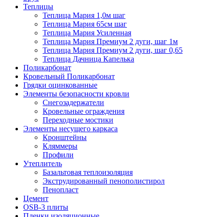
Теплицы
Теплица Мария 1,0м шаг
Теплица Мария 65см шаг
Теплица Мария Усиленная
Теплица Мария Премиум 2 дуги, шаг 1м
Теплица Мария Премиум 2 дуги, шаг 0,65
Теплица Дачница Капелька
Поликарбонат
Кровельный Поликарбонат
Грядки оцинкованные
Элементы безопасности кровли
Снегозадержатели
Кровельные ограждения
Переходные мостики
Элементы несущего каркаса
Кронштейны
Кляммеры
Профили
Утеплитель
Базальтовая теплоизоляция
Экструдированный пенополистирол
Пенопласт
Цемент
OSB-3 плиты
Пленки изоляционные