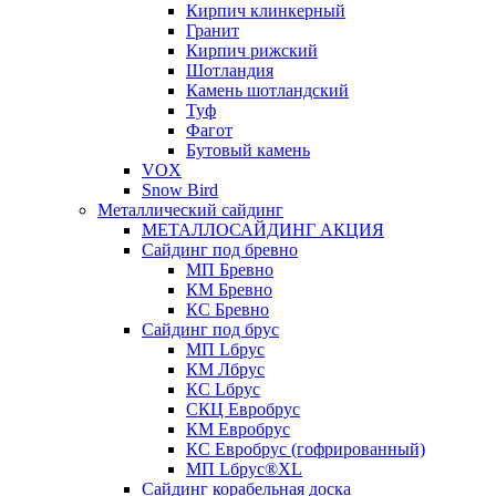
Кирпич клинкерный
Гранит
Кирпич рижский
Шотландия
Камень шотландский
Туф
Фагот
Бутовый камень
VOX
Snow Bird
Металлический сайдинг
МЕТАЛЛОСАЙДИНГ АКЦИЯ
Сайдинг под бревно
МП Бревно
КМ Бревно
КС Бревно
Сайдинг под брус
МП Lбрус
КМ Лбрус
КС Lбрус
СКЦ Евробрус
КМ Евробрус
КС Евробрус (гофрированный)
МП Lбрус®XL
Сайдинг корабельная доска