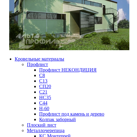
Кровельные материалы
Профлист
Профлист НЕКОНДИЦИЯ
С8
С13
СП20
С21
НС35
С44
Н-60
Профлист под камень и дерево
Колпак заборный
Плоский лист
Металлочерепица
КС Монтеррей