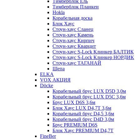
Тимберблок Ель
Тимберблок Планкен
Hokla
Корабельная доска
Блок Хаус
Стоун-хаус Сланец
Стоун-хаус Камень
Стоун-хаус Кирпич
Стоун-хаус Кварцит
Стоун-хаус S-Lock Клинкер БАЛТИК
Стоун-хаус S-Lock Клинкер НОРДИК
Стоун-хаус ТАГАНАЙ
Щепа
ELKA
VOX АКЦИЯ
Döcke
Корабельный брус LUX D5D 3,0м
Корабельный брус LUX D5C 3,6м
Брус LUX D6S 3,6м
Блок Хаус LUX D4,7T 3,6м
Корабельный брус D4,5 3,6м
Корабельный брус D4D 3,0м
Брус PREMIUM D6S
Блок Хаус PREMIUM D4,7T
FineBer