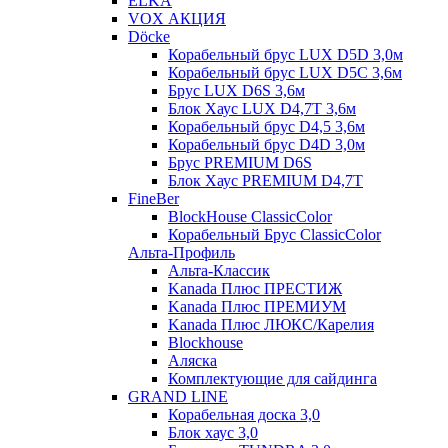
ELKA
VOX АКЦИЯ
Döcke
Корабельный брус LUX D5D 3,0м
Корабельный брус LUX D5C 3,6м
Брус LUX D6S 3,6м
Блок Хаус LUX D4,7T 3,6м
Корабельный брус D4,5 3,6м
Корабельный брус D4D 3,0м
Брус PREMIUM D6S
Блок Хаус PREMIUM D4,7T
FineBer
BlockHouse ClassicColor
Корабельный Брус ClassicColor
Альта-Профиль
Альта-Классик
Kanada Плюс ПРЕСТИЖ
Kanada Плюс ПРЕМИУМ
Kanada Плюс ЛЮКС/Карелия
Blockhouse
Аляска
Комплектующие для сайдинга
GRAND LINE
Корабельная доска 3,0
Блок хаус 3,0