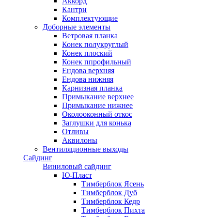
Аккорд
Кантри
Комплектующие
Доборные элементы
Ветровая планка
Конек полукруглый
Конек плоский
Конек ппрофильный
Ендова верхняя
Ендова нижняя
Карнизная планка
Примыкание верхнее
Примыкание нижнее
Околооконный откос
Заглушки для конька
Отливы
Аквилоны
Вентиляционные выходы
Сайдинг
Виниловый сайдинг
Ю-Пласт
Тимберблок Ясень
Тимберблок Дуб
Тимберблок Кедр
Тимберблок Пихта