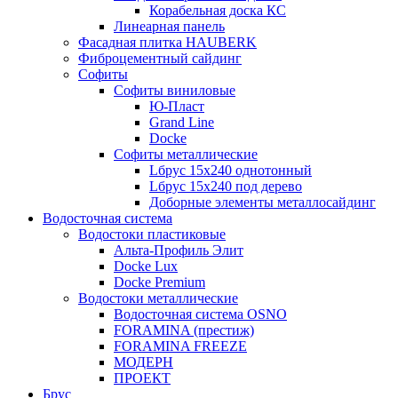
Корабельная доска КС
Линеарная панель
Фасадная плитка HAUBERK
Фиброцементный сайдинг
Софиты
Софиты виниловые
Ю-Пласт
Grand Line
Docke
Софиты металлические
Lбрус 15x240 однотонный
Lбрус 15x240 под дерево
Доборные элементы металлосайдинг
Водосточная система
Водостоки пластиковые
Альта-Профиль Элит
Docke Lux
Docke Premium
Водостоки металлические
Водосточная система OSNO
FORAMINA (престиж)
FORAMINA FREEZE
МОДЕРН
ПРОЕКТ
Брус