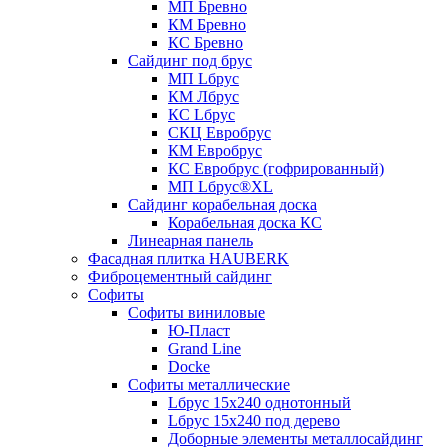
МП Бревно
КМ Бревно
КС Бревно
Сайдинг под брус
МП Lбрус
КМ Лбрус
КС Lбрус
СКЦ Евробрус
КМ Евробрус
КС Евробрус (гофрированный)
МП Lбрус®XL
Сайдинг корабельная доска
Корабельная доска КС
Линеарная панель
Фасадная плитка HAUBERK
Фиброцементный сайдинг
Софиты
Софиты виниловые
Ю-Пласт
Grand Line
Docke
Софиты металлические
Lбрус 15x240 однотонный
Lбрус 15x240 под дерево
Доборные элементы металлосайдинг