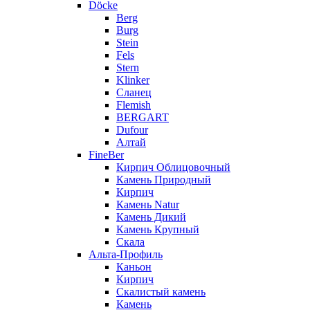
Döcke
Berg
Burg
Stein
Fels
Stern
Klinker
Сланец
Flemish
BERGART
Dufour
Алтай
FineBer
Кирпич Облицовочный
Камень Природный
Кирпич
Камень Natur
Камень Дикий
Камень Крупный
Скала
Альта-Профиль
Каньон
Кирпич
Скалистый камень
Камень