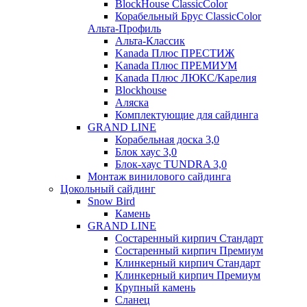
BlockHouse ClassicColor
Корабельный Брус ClassicColor
Альта-Профиль
Альта-Классик
Kanada Плюс ПРЕСТИЖ
Kanada Плюс ПРЕМИУМ
Kanada Плюс ЛЮКС/Карелия
Blockhouse
Аляска
Комплектующие для сайдинга
GRAND LINE
Корабельная доска 3,0
Блок хаус 3,0
Блок-хаус TUNDRA 3,0
Монтаж винилового сайдинга
Цокольный сайдинг
Snow Bird
Камень
GRAND LINE
Состаренный кирпич Стандарт
Состаренный кирпич Премиум
Клинкерный кирпич Стандарт
Клинкерный кирпич Премиум
Крупный камень
Сланец