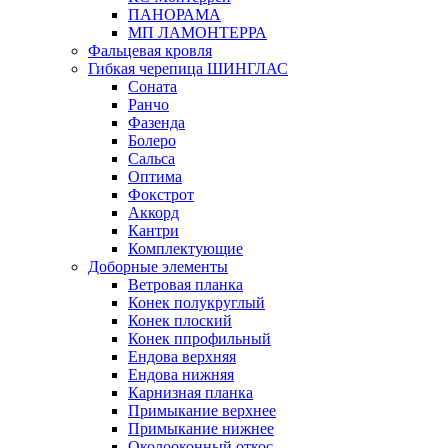
ПАНОРАМА
МП ЛАМОНТЕРРА
Фальцевая кровля
Гибкая черепица ШИНГЛАС
Соната
Ранчо
Фазенда
Болеро
Сальса
Оптима
Фокстрот
Аккорд
Кантри
Комплектующие
Доборные элементы
Ветровая планка
Конек полукруглый
Конек плоский
Конек ппрофильный
Ендова верхняя
Ендова нижняя
Карнизная планка
Примыкание верхнее
Примыкание нижнее
Околооконный откос