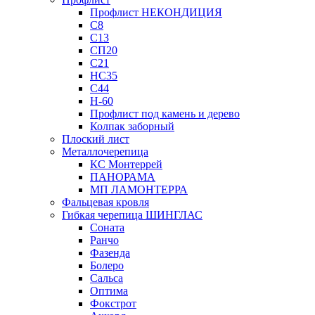
Профлист НЕКОНДИЦИЯ
С8
С13
СП20
С21
НС35
С44
Н-60
Профлист под камень и дерево
Колпак заборный
Плоский лист
Металлочерепица
КС Монтеррей
ПАНОРАМА
МП ЛАМОНТЕРРА
Фальцевая кровля
Гибкая черепица ШИНГЛАС
Соната
Ранчо
Фазенда
Болеро
Сальса
Оптима
Фокстрот