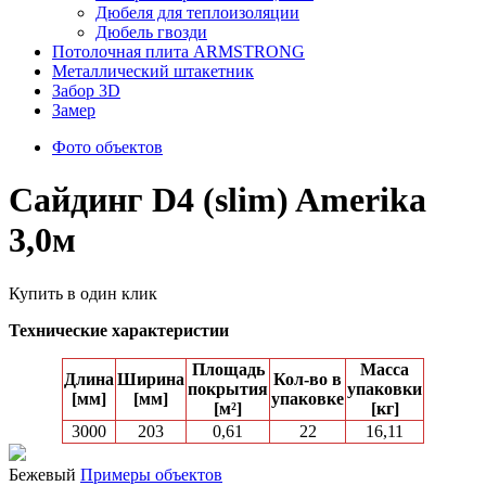
Дюбеля для теплоизоляции
Дюбель гвозди
Потолочная плита ARMSTRONG
Металлический штакетник
Забор 3D
Замер
Фото объектов
Сайдинг D4 (slim) Amerika
3,0м
Купить в один клик
Технические характеристии
Площадь
Масса
Длина
Ширина
Кол-вo в
покрытия
упаковки
[мм]
[мм]
упаковке
[м²]
[кг]
3000
203
0,61
22
16,11
Бежевый
Примеры объектов