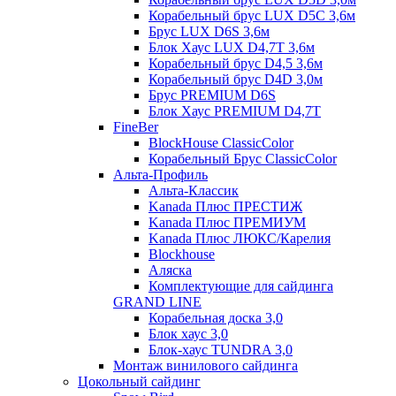
Корабельный брус LUX D5C 3,6м
Брус LUX D6S 3,6м
Блок Хаус LUX D4,7T 3,6м
Корабельный брус D4,5 3,6м
Корабельный брус D4D 3,0м
Брус PREMIUM D6S
Блок Хаус PREMIUM D4,7T
FineBer
BlockHouse ClassicColor
Корабельный Брус ClassicColor
Альта-Профиль
Альта-Классик
Kanada Плюс ПРЕСТИЖ
Kanada Плюс ПРЕМИУМ
Kanada Плюс ЛЮКС/Карелия
Blockhouse
Аляска
Комплектующие для сайдинга
GRAND LINE
Корабельная доска 3,0
Блок хаус 3,0
Блок-хаус TUNDRA 3,0
Монтаж винилового сайдинга
Цокольный сайдинг