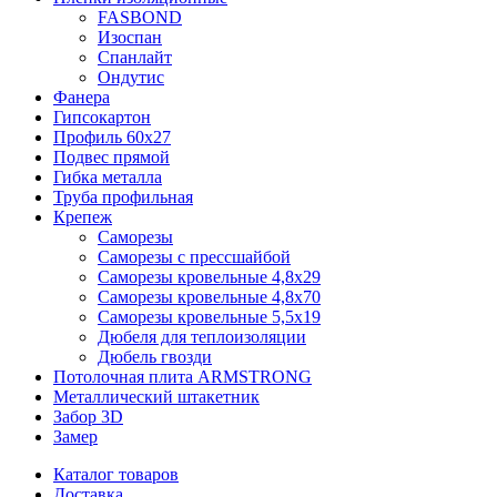
FASBOND
Изоспан
Спанлайт
Ондутис
Фанера
Гипсокартон
Профиль 60х27
Подвес прямой
Гибка металла
Труба профильная
Крепеж
Саморезы
Саморезы с прессшайбой
Саморезы кровельные 4,8х29
Саморезы кровельные 4,8х70
Саморезы кровельные 5,5х19
Дюбеля для теплоизоляции
Дюбель гвозди
Потолочная плита ARMSTRONG
Металлический штакетник
Забор 3D
Замер
Каталог товаров
Доставка