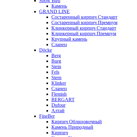
Snow Bird
Камень
GRAND LINE
Состаренный кирпич Стандарт
Состаренный кирпич Премиум
Клинкерный кирпич Стандарт
Клинкерный кирпич Премиум
Крупный камень
Сланец
Döcke
Berg
Burg
Stein
Fels
Stern
Klinker
Сланец
Flemish
BERGART
Dufour
Алтай
FineBer
Кирпич Облицовочный
Камень Природный
Кирпич