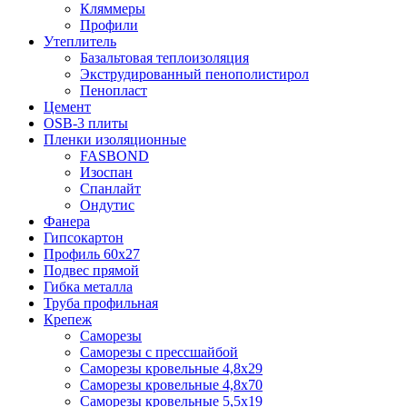
Кляммеры
Профили
Утеплитель
Базальтовая теплоизоляция
Экструдированный пенополистирол
Пенопласт
Цемент
OSB-3 плиты
Пленки изоляционные
FASBOND
Изоспан
Спанлайт
Ондутис
Фанера
Гипсокартон
Профиль 60х27
Подвес прямой
Гибка металла
Труба профильная
Крепеж
Саморезы
Саморезы с прессшайбой
Саморезы кровельные 4,8х29
Саморезы кровельные 4,8х70
Саморезы кровельные 5,5х19