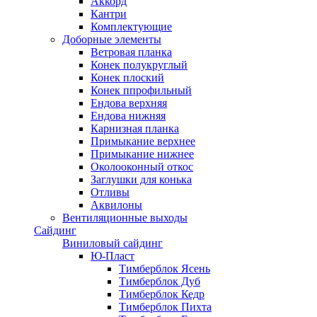
Аккорд
Кантри
Комплектующие
Доборные элементы
Ветровая планка
Конек полукруглый
Конек плоский
Конек ппрофильный
Ендова верхняя
Ендова нижняя
Карнизная планка
Примыкание верхнее
Примыкание нижнее
Околооконный откос
Заглушки для конька
Отливы
Аквилоны
Вентиляционные выходы
Сайдинг
Виниловый сайдинг
Ю-Пласт
Тимберблок Ясень
Тимберблок Дуб
Тимберблок Кедр
Тимберблок Пихта