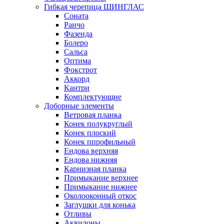
Гибкая черепица ШИНГЛАС
Соната
Ранчо
Фазенда
Болеро
Сальса
Оптима
Фокстрот
Аккорд
Кантри
Комплектующие
Доборные элементы
Ветровая планка
Конек полукруглый
Конек плоский
Конек ппрофильный
Ендова верхняя
Ендова нижняя
Карнизная планка
Примыкание верхнее
Примыкание нижнее
Околооконный откос
Заглушки для конька
Отливы
Аквилоны