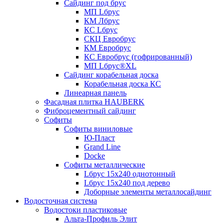
Сайдинг под брус
МП Lбрус
КМ Лбрус
КС Lбрус
СКЦ Евробрус
КМ Евробрус
КС Евробрус (гофрированный)
МП Lбрус®XL
Сайдинг корабельная доска
Корабельная доска КС
Линеарная панель
Фасадная плитка HAUBERK
Фиброцементный сайдинг
Софиты
Софиты виниловые
Ю-Пласт
Grand Line
Docke
Софиты металлические
Lбрус 15x240 однотонный
Lбрус 15x240 под дерево
Доборные элементы металлосайдинг
Водосточная система
Водостоки пластиковые
Альта-Профиль Элит