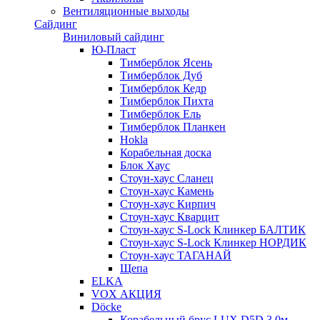
Вентиляционные выходы
Сайдинг
Виниловый сайдинг
Ю-Пласт
Тимберблок Ясень
Тимберблок Дуб
Тимберблок Кедр
Тимберблок Пихта
Тимберблок Ель
Тимберблок Планкен
Hokla
Корабельная доска
Блок Хаус
Стоун-хаус Сланец
Стоун-хаус Камень
Стоун-хаус Кирпич
Стоун-хаус Кварцит
Стоун-хаус S-Lock Клинкер БАЛТИК
Стоун-хаус S-Lock Клинкер НОРДИК
Стоун-хаус ТАГАНАЙ
Щепа
ELKA
VOX АКЦИЯ
Döcke
Корабельный брус LUX D5D 3,0м