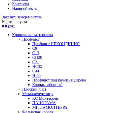
Контакты
Наши объекты
Заказать замер/монтаж
Корзина пуста
0
0
руб.
Кровельные материалы
Профлист
Профлист НЕКОНДИЦИЯ
С8
С13
СП20
С21
НС35
С44
Н-60
Профлист под камень и дерево
Колпак заборный
Плоский лист
Металлочерепица
КС Монтеррей
ПАНОРАМА
МП ЛАМОНТЕРРА
Фальцевая кровля