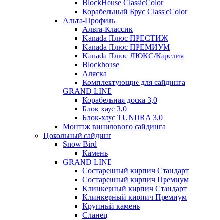
BlockHouse ClassicColor
Корабельный Брус ClassicColor
Альта-Профиль
Альта-Классик
Kanada Плюс ПРЕСТИЖ
Kanada Плюс ПРЕМИУМ
Kanada Плюс ЛЮКС/Карелия
Blockhouse
Аляска
Комплектующие для сайдинга
GRAND LINE
Корабельная доска 3,0
Блок хаус 3,0
Блок-хаус TUNDRA 3,0
Монтаж винилового сайдинга
Цокольный сайдинг
Snow Bird
Камень
GRAND LINE
Состаренный кирпич Стандарт
Состаренный кирпич Премиум
Клинкерный кирпич Стандарт
Клинкерный кирпич Премиум
Крупный камень
Сланец