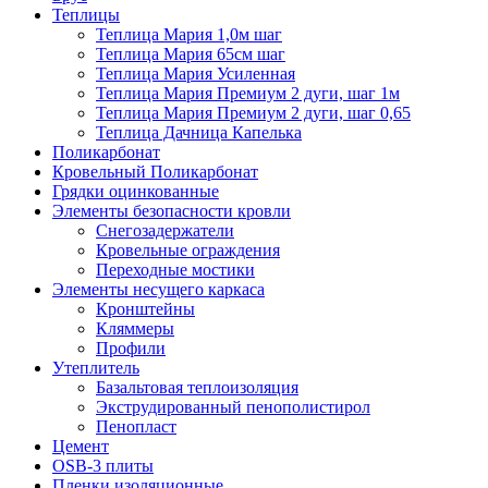
Теплицы
Теплица Мария 1,0м шаг
Теплица Мария 65см шаг
Теплица Мария Усиленная
Теплица Мария Премиум 2 дуги, шаг 1м
Теплица Мария Премиум 2 дуги, шаг 0,65
Теплица Дачница Капелька
Поликарбонат
Кровельный Поликарбонат
Грядки оцинкованные
Элементы безопасности кровли
Снегозадержатели
Кровельные ограждения
Переходные мостики
Элементы несущего каркаса
Кронштейны
Кляммеры
Профили
Утеплитель
Базальтовая теплоизоляция
Экструдированный пенополистирол
Пенопласт
Цемент
OSB-3 плиты
Пленки изоляционные