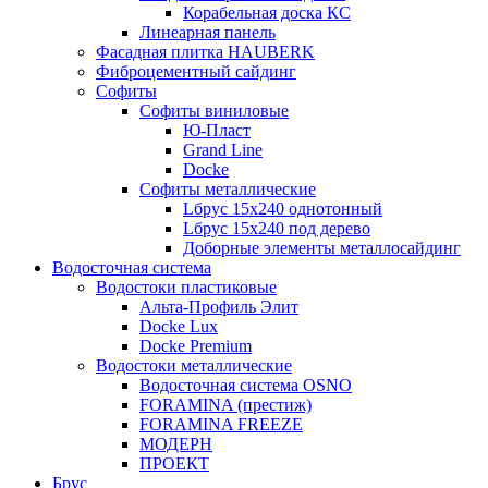
Корабельная доска КС
Линеарная панель
Фасадная плитка HAUBERK
Фиброцементный сайдинг
Софиты
Софиты виниловые
Ю-Пласт
Grand Line
Docke
Софиты металлические
Lбрус 15x240 однотонный
Lбрус 15x240 под дерево
Доборные элементы металлосайдинг
Водосточная система
Водостоки пластиковые
Альта-Профиль Элит
Docke Lux
Docke Premium
Водостоки металлические
Водосточная система OSNO
FORAMINA (престиж)
FORAMINA FREEZE
МОДЕРН
ПРОЕКТ
Брус