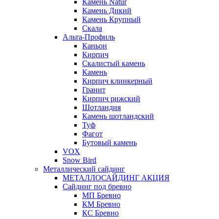
Камень Natur
Камень Дикий
Камень Крупный
Скала
Альта-Профиль
Каньон
Кирпич
Скалистый камень
Камень
Кирпич клинкерный
Гранит
Кирпич рижский
Шотландия
Камень шотландский
Туф
Фагот
Бутовый камень
VOX
Snow Bird
Металлический сайдинг
МЕТАЛЛОСАЙДИНГ АКЦИЯ
Сайдинг под бревно
МП Бревно
КМ Бревно
КС Бревно