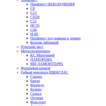
Профлист НЕКОНДИЦИЯ
С8
С13
СП20
С21
НС35
С44
Н-60
Профлист под камень и дерево
Колпак заборный
Плоский лист
Металлочерепица
КС Монтеррей
ПАНОРАМА
МП ЛАМОНТЕРРА
Фальцевая кровля
Гибкая черепица ШИНГЛАС
Соната
Ранчо
Фазенда
Болеро
Сальса
Оптима
Фокстрот