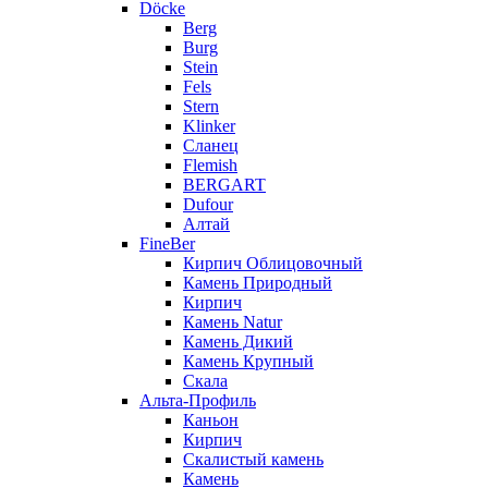
Döcke
Berg
Burg
Stein
Fels
Stern
Klinker
Сланец
Flemish
BERGART
Dufour
Алтай
FineBer
Кирпич Облицовочный
Камень Природный
Кирпич
Камень Natur
Камень Дикий
Камень Крупный
Скала
Альта-Профиль
Каньон
Кирпич
Скалистый камень
Камень