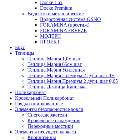
Docke Lux
Docke Premium
Водостоки металлические
Водосточная система OSNO
FORAMINA (престиж)
FORAMINA FREEZE
МОДЕРН
ПРОЕКТ
Брус
Теплицы
Теплица Мария 1,0м шаг
Теплица Мария 65см шаг
Теплица Мария Усиленная
Теплица Мария Премиум 2 дуги, шаг 1м
Теплица Мария Премиум 2 дуги, шаг 0,65
Теплица Дачница Капелька
Поликарбонат
Кровельный Поликарбонат
Грядки оцинкованные
Элементы безопасности кровли
Снегозадержатели
Кровельные ограждения
Переходные мостики
Элементы несущего каркаса
Кронштейны