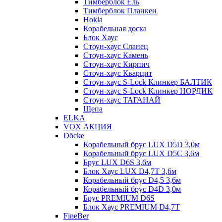
Тимберблок Ель
Тимберблок Планкен
Hokla
Корабельная доска
Блок Хаус
Стоун-хаус Сланец
Стоун-хаус Камень
Стоун-хаус Кирпич
Стоун-хаус Кварцит
Стоун-хаус S-Lock Клинкер БАЛТИК
Стоун-хаус S-Lock Клинкер НОРДИК
Стоун-хаус ТАГАНАЙ
Щепа
ELKA
VOX АКЦИЯ
Döcke
Корабельный брус LUX D5D 3,0м
Корабельный брус LUX D5C 3,6м
Брус LUX D6S 3,6м
Блок Хаус LUX D4,7T 3,6м
Корабельный брус D4,5 3,6м
Корабельный брус D4D 3,0м
Брус PREMIUM D6S
Блок Хаус PREMIUM D4,7T
FineBer