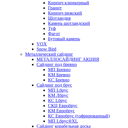
Кирпич клинкерный
Гранит
Кирпич рижский
Шотландия
Камень шотландский
Туф
Фагот
Бутовый камень
VOX
Snow Bird
Металлический сайдинг
МЕТАЛЛОСАЙДИНГ АКЦИЯ
Сайдинг под бревно
МП Бревно
КМ Бревно
КС Бревно
Сайдинг под брус
МП Lбрус
КМ Лбрус
КС Lбрус
СКЦ Евробрус
КМ Евробрус
КС Евробрус (гофрированный)
МП Lбрус®XL
Сайдинг корабельная доска