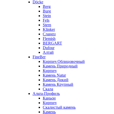
Döcke
Berg
Burg
Stein
Fels
Stern
Klinker
Сланец
Flemish
BERGART
Dufour
Алтай
FineBer
Кирпич Облицовочный
Камень Природный
Кирпич
Камень Natur
Камень Дикий
Камень Крупный
Скала
Альта-Профиль
Каньон
Кирпич
Скалистый камень
Камень