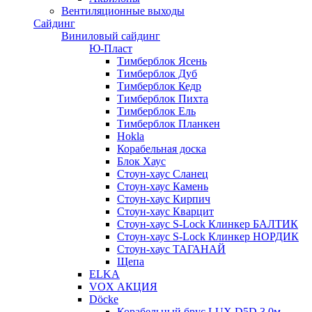
Вентиляционные выходы
Сайдинг
Виниловый сайдинг
Ю-Пласт
Тимберблок Ясень
Тимберблок Дуб
Тимберблок Кедр
Тимберблок Пихта
Тимберблок Ель
Тимберблок Планкен
Hokla
Корабельная доска
Блок Хаус
Стоун-хаус Сланец
Стоун-хаус Камень
Стоун-хаус Кирпич
Стоун-хаус Кварцит
Стоун-хаус S-Lock Клинкер БАЛТИК
Стоун-хаус S-Lock Клинкер НОРДИК
Стоун-хаус ТАГАНАЙ
Щепа
ELKA
VOX АКЦИЯ
Döcke
Корабельный брус LUX D5D 3,0м