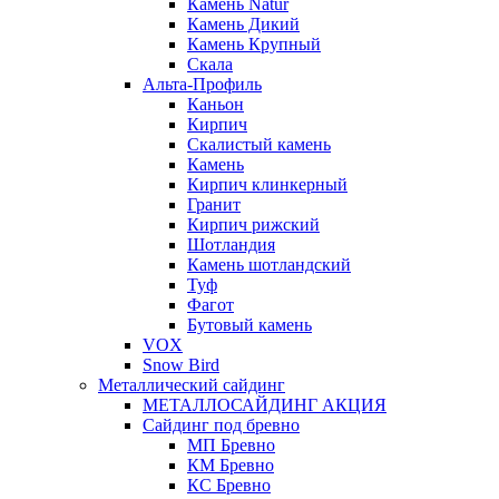
Камень Natur
Камень Дикий
Камень Крупный
Скала
Альта-Профиль
Каньон
Кирпич
Скалистый камень
Камень
Кирпич клинкерный
Гранит
Кирпич рижский
Шотландия
Камень шотландский
Туф
Фагот
Бутовый камень
VOX
Snow Bird
Металлический сайдинг
МЕТАЛЛОСАЙДИНГ АКЦИЯ
Сайдинг под бревно
МП Бревно
КМ Бревно
КС Бревно