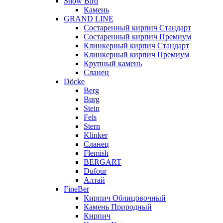
Snow Bird
Камень
GRAND LINE
Состаренный кирпич Стандарт
Состаренный кирпич Премиум
Клинкерный кирпич Стандарт
Клинкерный кирпич Премиум
Крупный камень
Сланец
Döcke
Berg
Burg
Stein
Fels
Stern
Klinker
Сланец
Flemish
BERGART
Dufour
Алтай
FineBer
Кирпич Облицовочный
Камень Природный
Кирпич