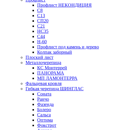
Профлист НЕКОНДИЦИЯ
С8
С13
СП20
С21
НС35
С44
Н-60
Профлист под камень и дерево
Колпак заборный
Плоский лист
Металлочерепица
КС Монтеррей
ПАНОРАМА
МП ЛАМОНТЕРРА
Фальцевая кровля
Гибкая черепица ШИНГЛАС
Соната
Ранчо
Фазенда
Болеро
Сальса
Оптима
Фокстрот