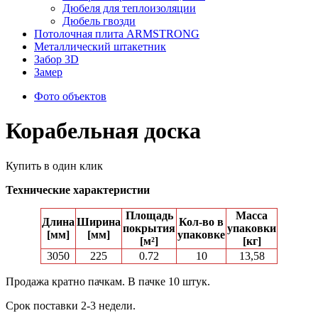
Дюбеля для теплоизоляции
Дюбель гвозди
Потолочная плита ARMSTRONG
Металлический штакетник
Забор 3D
Замер
Фото объектов
Корабельная доска
Купить в один клик
Технические характеристии
Площадь
Масса
Длина
Ширина
Кол-вo в
покрытия
упаковки
[мм]
[мм]
упаковке
[м²]
[кг]
3050
225
0.72
10
13,58
Продажа кратно пачкам. В пачке 10 штук.
Срок поставки 2-3 недели.