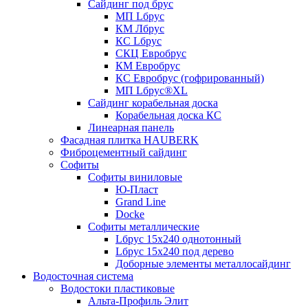
Сайдинг под брус
МП Lбрус
КМ Лбрус
КС Lбрус
СКЦ Евробрус
КМ Евробрус
КС Евробрус (гофрированный)
МП Lбрус®XL
Сайдинг корабельная доска
Корабельная доска КС
Линеарная панель
Фасадная плитка HAUBERK
Фиброцементный сайдинг
Софиты
Софиты виниловые
Ю-Пласт
Grand Line
Docke
Софиты металлические
Lбрус 15x240 однотонный
Lбрус 15x240 под дерево
Доборные элементы металлосайдинг
Водосточная система
Водостоки пластиковые
Альта-Профиль Элит