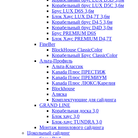
Корабельный брус LUX D5C 3,6м
Брус LUX D6S 3,6м
Блок Хаус LUX D4,7T 3,6м
Корабельный брус D4,5 3,6м
Корабельный брус D4D 3,0м
Брус PREMIUM D6S
Блок Хаус PREMIUM D4,7T
FineBer
BlockHouse ClassicColor
Корабельный Брус ClassicColor
Альта-Профиль
Альта-Классик
Kanada Плюс ПРЕСТИЖ
Kanada Плюс ПРЕМИУМ
Kanada Плюс ЛЮКС/Карелия
Blockhouse
Аляска
Комплектующие для сайдинга
GRAND LINE
Корабельная доска 3,0
Блок хаус 3,0
Блок-хаус TUNDRA 3,0
Монтаж винилового сайдинга
Цокольный сайдинг