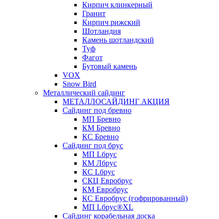
Кирпич клинкерный
Гранит
Кирпич рижский
Шотландия
Камень шотландский
Туф
Фагот
Бутовый камень
VOX
Snow Bird
Металлический сайдинг
МЕТАЛЛОСАЙДИНГ АКЦИЯ
Сайдинг под бревно
МП Бревно
КМ Бревно
КС Бревно
Сайдинг под брус
МП Lбрус
КМ Лбрус
КС Lбрус
СКЦ Евробрус
КМ Евробрус
КС Евробрус (гофрированный)
МП Lбрус®XL
Сайдинг корабельная доска