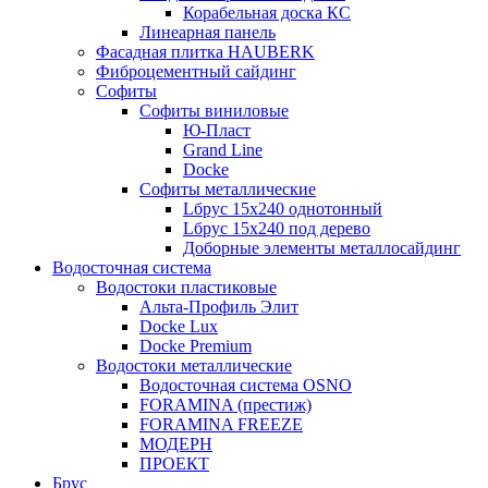
Корабельная доска КС
Линеарная панель
Фасадная плитка HAUBERK
Фиброцементный сайдинг
Софиты
Софиты виниловые
Ю-Пласт
Grand Line
Docke
Софиты металлические
Lбрус 15x240 однотонный
Lбрус 15x240 под дерево
Доборные элементы металлосайдинг
Водосточная система
Водостоки пластиковые
Альта-Профиль Элит
Docke Lux
Docke Premium
Водостоки металлические
Водосточная система OSNO
FORAMINA (престиж)
FORAMINA FREEZE
МОДЕРН
ПРОЕКТ
Брус