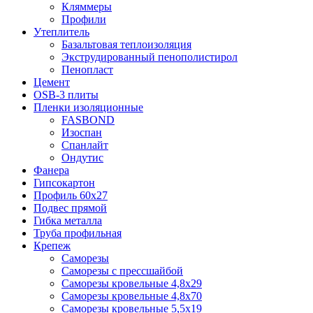
Кляммеры
Профили
Утеплитель
Базальтовая теплоизоляция
Экструдированный пенополистирол
Пенопласт
Цемент
OSB-3 плиты
Пленки изоляционные
FASBOND
Изоспан
Спанлайт
Ондутис
Фанера
Гипсокартон
Профиль 60х27
Подвес прямой
Гибка металла
Труба профильная
Крепеж
Саморезы
Саморезы с прессшайбой
Саморезы кровельные 4,8х29
Саморезы кровельные 4,8х70
Саморезы кровельные 5,5х19