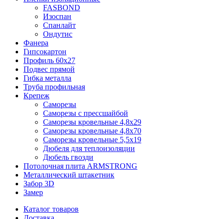
FASBOND
Изоспан
Спанлайт
Ондутис
Фанера
Гипсокартон
Профиль 60х27
Подвес прямой
Гибка металла
Труба профильная
Крепеж
Саморезы
Саморезы с прессшайбой
Саморезы кровельные 4,8х29
Саморезы кровельные 4,8х70
Саморезы кровельные 5,5х19
Дюбеля для теплоизоляции
Дюбель гвозди
Потолочная плита ARMSTRONG
Металлический штакетник
Забор 3D
Замер
Каталог товаров
Доставка