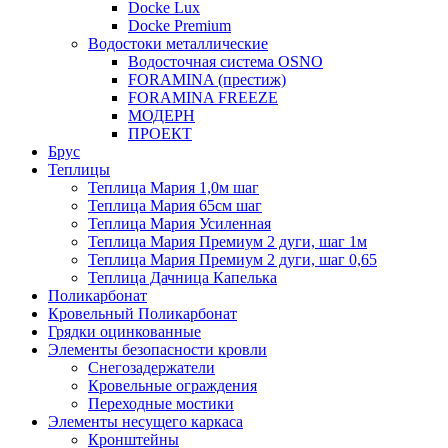
Docke Lux
Docke Premium
Водостоки металлические
Водосточная система OSNO
FORAMINA (престиж)
FORAMINA FREEZE
МОДЕРН
ПРОЕКТ
Брус
Теплицы
Теплица Мария 1,0м шаг
Теплица Мария 65см шаг
Теплица Мария Усиленная
Теплица Мария Премиум 2 дуги, шаг 1м
Теплица Мария Премиум 2 дуги, шаг 0,65
Теплица Дачница Капелька
Поликарбонат
Кровельный Поликарбонат
Грядки оцинкованные
Элементы безопасности кровли
Снегозадержатели
Кровельные ограждения
Переходные мостики
Элементы несущего каркаса
Кронштейны