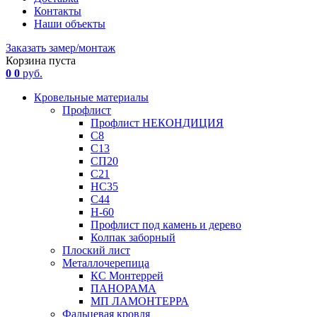
Контакты
Наши объекты
Заказать замер/монтаж
Корзина пуста
0
0
руб.
Кровельные материалы
Профлист
Профлист НЕКОНДИЦИЯ
С8
С13
СП20
С21
НС35
С44
Н-60
Профлист под камень и дерево
Колпак заборный
Плоский лист
Металлочерепица
КС Монтеррей
ПАНОРАМА
МП ЛАМОНТЕРРА
Фальцевая кровля