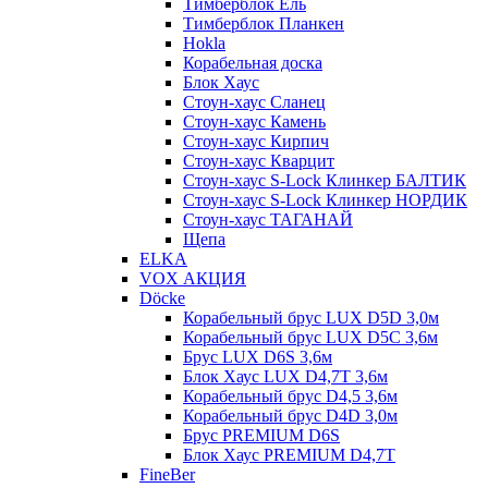
Тимберблок Ель
Тимберблок Планкен
Hokla
Корабельная доска
Блок Хаус
Стоун-хаус Сланец
Стоун-хаус Камень
Стоун-хаус Кирпич
Стоун-хаус Кварцит
Стоун-хаус S-Lock Клинкер БАЛТИК
Стоун-хаус S-Lock Клинкер НОРДИК
Стоун-хаус ТАГАНАЙ
Щепа
ELKA
VOX АКЦИЯ
Döcke
Корабельный брус LUX D5D 3,0м
Корабельный брус LUX D5C 3,6м
Брус LUX D6S 3,6м
Блок Хаус LUX D4,7T 3,6м
Корабельный брус D4,5 3,6м
Корабельный брус D4D 3,0м
Брус PREMIUM D6S
Блок Хаус PREMIUM D4,7T
FineBer