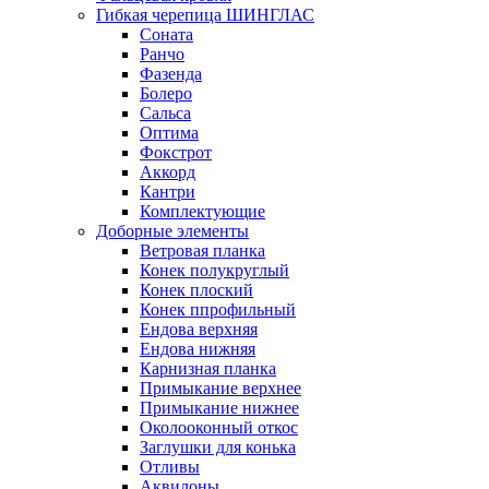
Гибкая черепица ШИНГЛАС
Соната
Ранчо
Фазенда
Болеро
Сальса
Оптима
Фокстрот
Аккорд
Кантри
Комплектующие
Доборные элементы
Ветровая планка
Конек полукруглый
Конек плоский
Конек ппрофильный
Ендова верхняя
Ендова нижняя
Карнизная планка
Примыкание верхнее
Примыкание нижнее
Околооконный откос
Заглушки для конька
Отливы
Аквилоны