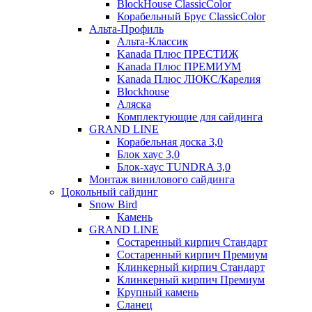
BlockHouse ClassicColor
Корабельный Брус ClassicColor
Альта-Профиль
Альта-Классик
Kanada Плюс ПРЕСТИЖ
Kanada Плюс ПРЕМИУМ
Kanada Плюс ЛЮКС/Карелия
Blockhouse
Аляска
Комплектующие для сайдинга
GRAND LINE
Корабельная доска 3,0
Блок хаус 3,0
Блок-хаус TUNDRA 3,0
Монтаж винилового сайдинга
Цокольный сайдинг
Snow Bird
Камень
GRAND LINE
Состаренный кирпич Стандарт
Состаренный кирпич Премиум
Клинкерный кирпич Стандарт
Клинкерный кирпич Премиум
Крупный камень
Сланец