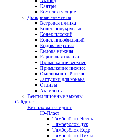
Аккорд
Кантри
Комплектующие
Доборные элементы
Ветровая планка
Конек полукруглый
Конек плоский
Конек ппрофильный
Ендова верхняя
Ендова нижняя
Карнизная планка
Примыкание верхнее
Примыкание нижнее
Околооконный откос
Заглушки для конька
Отливы
Аквилоны
Вентиляционные выходы
Сайдинг
Виниловый сайдинг
Ю-Пласт
Тимберблок Ясень
Тимберблок Дуб
Тимберблок Кедр
Тимберблок Пихта