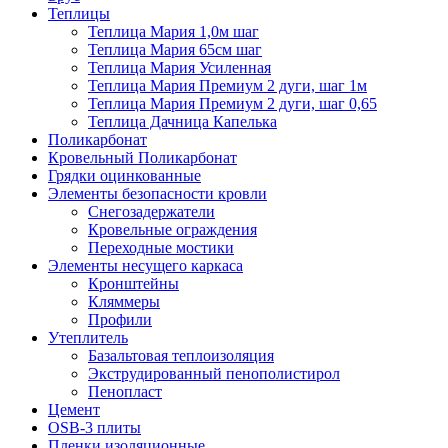
Теплицы
Теплица Мария 1,0м шаг
Теплица Мария 65см шаг
Теплица Мария Усиленная
Теплица Мария Премиум 2 дуги, шаг 1м
Теплица Мария Премиум 2 дуги, шаг 0,65
Теплица Дачница Капелька
Поликарбонат
Кровельный Поликарбонат
Грядки оцинкованные
Элементы безопасности кровли
Снегозадержатели
Кровельные ограждения
Переходные мостики
Элементы несущего каркаса
Кронштейны
Кляммеры
Профили
Утеплитель
Базальтовая теплоизоляция
Экструдированный пенополистирол
Пенопласт
Цемент
OSB-3 плиты
Пленки изоляционные