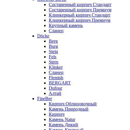
Состаренный кирпич Стандарт
Состаренный кирпич Премиум
Клинкерный кирпич Стандарт
Клинкерный кирпич Премиум
Крупный камень
Сланец
Döcke
Berg
Burg
Stein
Fels
Stern
Klinker
Сланец
Flemish
BERGART
Dufour
Алтай
FineBer
Кирпич Облицовочный
Камень Природный
Кирпич
Камень Natur
Камень Дикий
Камень Крупный