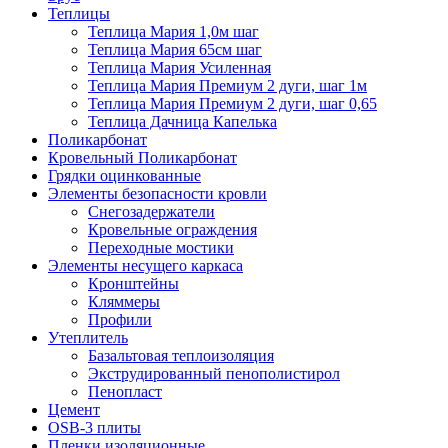
Теплицы
Теплица Мария 1,0м шаг
Теплица Мария 65см шаг
Теплица Мария Усиленная
Теплица Мария Премиум 2 дуги, шаг 1м
Теплица Мария Премиум 2 дуги, шаг 0,65
Теплица Дачница Капелька
Поликарбонат
Кровельный Поликарбонат
Грядки оцинкованные
Элементы безопасности кровли
Снегозадержатели
Кровельные ограждения
Переходные мостики
Элементы несущего каркаса
Кронштейны
Кляммеры
Профили
Утеплитель
Базальтовая теплоизоляция
Экструдированный пенополистирол
Пенопласт
Цемент
OSB-3 плиты
Пленки изоляционные