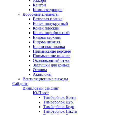
Аккорд
Кантри
Комплектующие
Доборные элементы
Ветровая планка
Конек полукруглый
Конек плоский
Конек ппрофильный
Ендова верхняя
Ендова нижняя
Карнизная планка
Примыкание верхнее
Примыкание нижнее
Околооконный откос
Заглушки для конька
Отливы
Аквилоны
Вентиляционные выходы
Сайдинг
Виниловый сайдинг
Ю-Пласт
Тимберблок Ясень
Тимберблок Дуб
Тимберблок Кедр
Тимберблок Пихта