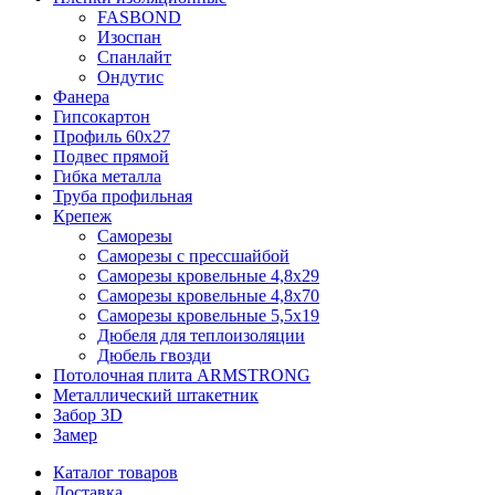
FASBOND
Изоспан
Спанлайт
Ондутис
Фанера
Гипсокартон
Профиль 60х27
Подвес прямой
Гибка металла
Труба профильная
Крепеж
Саморезы
Саморезы с прессшайбой
Саморезы кровельные 4,8х29
Саморезы кровельные 4,8х70
Саморезы кровельные 5,5х19
Дюбеля для теплоизоляции
Дюбель гвозди
Потолочная плита ARMSTRONG
Металлический штакетник
Забор 3D
Замер
Каталог товаров
Доставка