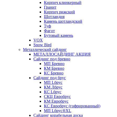
Кирпич клинкерный
Гранит
Кирпич рижский
Шотландия
Камень шотландский
Туф
Фагот
Бутовый камень
VOX
Snow Bird
Металлический сайдинг
МЕТАЛЛОСАЙДИНГ АКЦИЯ
Сайдинг под бревно
МП Бревно
КМ Бревно
КС Бревно
Сайдинг под брус
МП Lбрус
КМ Лбрус
КС Lбрус
СКЦ Евробрус
КМ Евробрус
КС Евробрус (гофрированный)
МП Lбрус®XL
Сайдинг корабельная доска