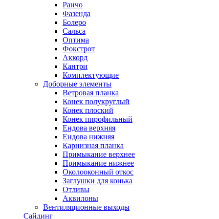
Ранчо
Фазенда
Болеро
Сальса
Оптима
Фокстрот
Аккорд
Кантри
Комплектующие
Доборные элементы
Ветровая планка
Конек полукруглый
Конек плоский
Конек ппрофильный
Ендова верхняя
Ендова нижняя
Карнизная планка
Примыкание верхнее
Примыкание нижнее
Околооконный откос
Заглушки для конька
Отливы
Аквилоны
Вентиляционные выходы
Сайдинг