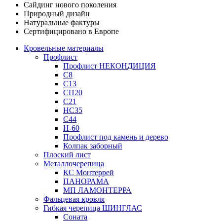
Сайдинг нового поколения
Природный дизайн
Натуральные фактуры
Сертифицировано в Европе
Кровельные материалы
Профлист
Профлист НЕКОНДИЦИЯ
С8
С13
СП20
С21
НС35
С44
Н-60
Профлист под камень и дерево
Колпак заборный
Плоский лист
Металлочерепица
КС Монтеррей
ПАНОРАМА
МП ЛАМОНТЕРРА
Фальцевая кровля
Гибкая черепица ШИНГЛАС
Соната