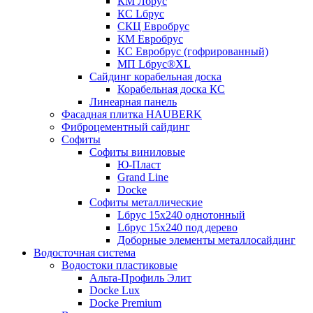
КМ Лбрус
КС Lбрус
СКЦ Евробрус
КМ Евробрус
КС Евробрус (гофрированный)
МП Lбрус®XL
Сайдинг корабельная доска
Корабельная доска КС
Линеарная панель
Фасадная плитка HAUBERK
Фиброцементный сайдинг
Софиты
Софиты виниловые
Ю-Пласт
Grand Line
Docke
Софиты металлические
Lбрус 15x240 однотонный
Lбрус 15x240 под дерево
Доборные элементы металлосайдинг
Водосточная система
Водостоки пластиковые
Альта-Профиль Элит
Docke Lux
Docke Premium