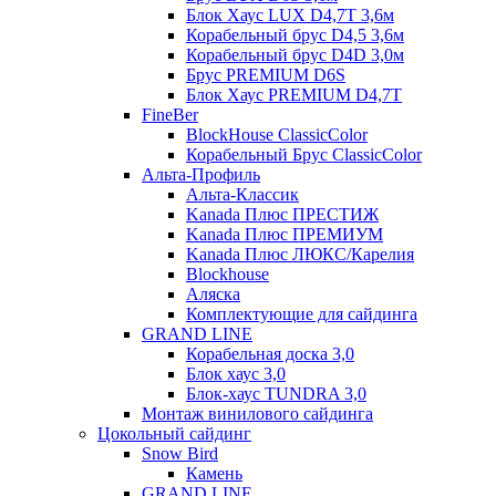
Блок Хаус LUX D4,7T 3,6м
Корабельный брус D4,5 3,6м
Корабельный брус D4D 3,0м
Брус PREMIUM D6S
Блок Хаус PREMIUM D4,7T
FineBer
BlockHouse ClassicColor
Корабельный Брус ClassicColor
Альта-Профиль
Альта-Классик
Kanada Плюс ПРЕСТИЖ
Kanada Плюс ПРЕМИУМ
Kanada Плюс ЛЮКС/Карелия
Blockhouse
Аляска
Комплектующие для сайдинга
GRAND LINE
Корабельная доска 3,0
Блок хаус 3,0
Блок-хаус TUNDRA 3,0
Монтаж винилового сайдинга
Цокольный сайдинг
Snow Bird
Камень
GRAND LINE