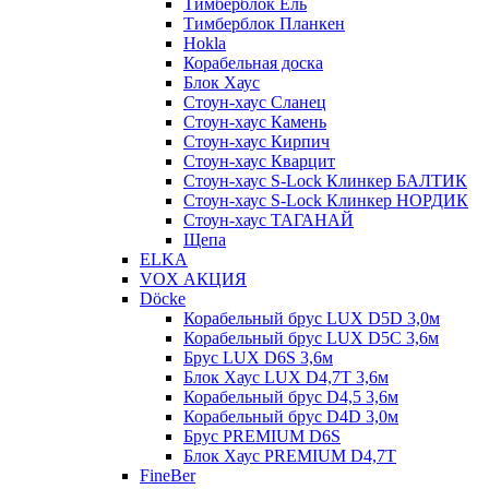
Тимберблок Ель
Тимберблок Планкен
Hokla
Корабельная доска
Блок Хаус
Стоун-хаус Сланец
Стоун-хаус Камень
Стоун-хаус Кирпич
Стоун-хаус Кварцит
Стоун-хаус S-Lock Клинкер БАЛТИК
Стоун-хаус S-Lock Клинкер НОРДИК
Стоун-хаус ТАГАНАЙ
Щепа
ELKA
VOX АКЦИЯ
Döcke
Корабельный брус LUX D5D 3,0м
Корабельный брус LUX D5C 3,6м
Брус LUX D6S 3,6м
Блок Хаус LUX D4,7T 3,6м
Корабельный брус D4,5 3,6м
Корабельный брус D4D 3,0м
Брус PREMIUM D6S
Блок Хаус PREMIUM D4,7T
FineBer