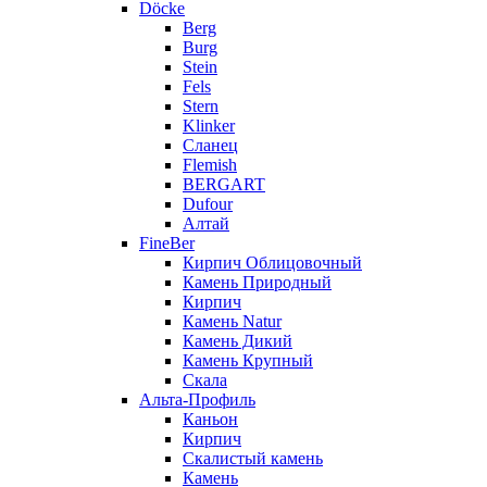
Döcke
Berg
Burg
Stein
Fels
Stern
Klinker
Сланец
Flemish
BERGART
Dufour
Алтай
FineBer
Кирпич Облицовочный
Камень Природный
Кирпич
Камень Natur
Камень Дикий
Камень Крупный
Скала
Альта-Профиль
Каньон
Кирпич
Скалистый камень
Камень