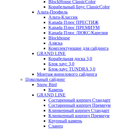
BlockHouse ClassicColor
Корабельный Брус ClassicColor
Альта-Профиль
Альта-Классик
Kanada Плюс ПРЕСТИЖ
Kanada Плюс ПРЕМИУМ
Kanada Плюс ЛЮКС/Карелия
Blockhouse
Аляска
Комплектующие для сайдинга
GRAND LINE
Корабельная доска 3,0
Блок хаус 3,0
Блок-хаус TUNDRA 3,0
Монтаж винилового сайдинга
Цокольный сайдинг
Snow Bird
Камень
GRAND LINE
Состаренный кирпич Стандарт
Состаренный кирпич Премиум
Клинкерный кирпич Стандарт
Клинкерный кирпич Премиум
Крупный камень
Сланец