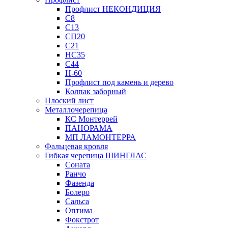
Профлист НЕКОНДИЦИЯ
С8
С13
СП20
С21
НС35
С44
Н-60
Профлист под камень и дерево
Колпак заборный
Плоский лист
Металлочерепица
КС Монтеррей
ПАНОРАМА
МП ЛАМОНТЕРРА
Фальцевая кровля
Гибкая черепица ШИНГЛАС
Соната
Ранчо
Фазенда
Болеро
Сальса
Оптима
Фокстрот