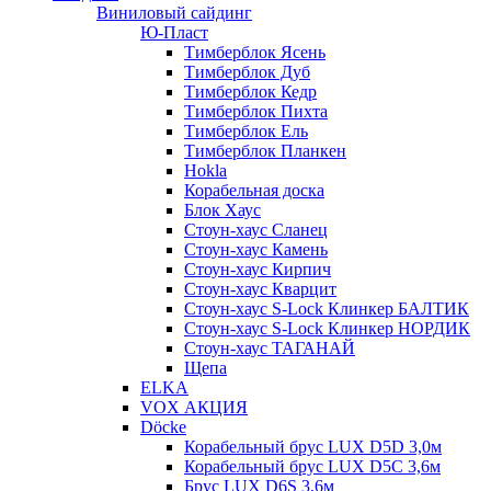
Виниловый сайдинг
Ю-Пласт
Тимберблок Ясень
Тимберблок Дуб
Тимберблок Кедр
Тимберблок Пихта
Тимберблок Ель
Тимберблок Планкен
Hokla
Корабельная доска
Блок Хаус
Стоун-хаус Сланец
Стоун-хаус Камень
Стоун-хаус Кирпич
Стоун-хаус Кварцит
Стоун-хаус S-Lock Клинкер БАЛТИК
Стоун-хаус S-Lock Клинкер НОРДИК
Стоун-хаус ТАГАНАЙ
Щепа
ELKA
VOX АКЦИЯ
Döcke
Корабельный брус LUX D5D 3,0м
Корабельный брус LUX D5C 3,6м
Брус LUX D6S 3,6м