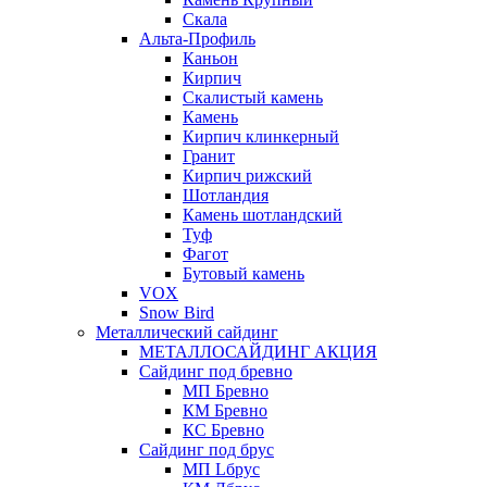
Скала
Альта-Профиль
Каньон
Кирпич
Скалистый камень
Камень
Кирпич клинкерный
Гранит
Кирпич рижский
Шотландия
Камень шотландский
Туф
Фагот
Бутовый камень
VOX
Snow Bird
Металлический сайдинг
МЕТАЛЛОСАЙДИНГ АКЦИЯ
Сайдинг под бревно
МП Бревно
КМ Бревно
КС Бревно
Сайдинг под брус
МП Lбрус