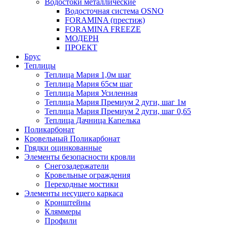
Водостоки металлические
Водосточная система OSNO
FORAMINA (престиж)
FORAMINA FREEZE
МОДЕРН
ПРОЕКТ
Брус
Теплицы
Теплица Мария 1,0м шаг
Теплица Мария 65см шаг
Теплица Мария Усиленная
Теплица Мария Премиум 2 дуги, шаг 1м
Теплица Мария Премиум 2 дуги, шаг 0,65
Теплица Дачница Капелька
Поликарбонат
Кровельный Поликарбонат
Грядки оцинкованные
Элементы безопасности кровли
Снегозадержатели
Кровельные ограждения
Переходные мостики
Элементы несущего каркаса
Кронштейны
Кляммеры
Профили