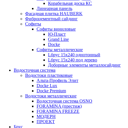
Корабельная доска КС
Линеарная панель
Фасадная плитка HAUBERK
Фиброцементный сайдинг
Софиты
Софиты виниловые
Ю-Пласт
Grand Line
Docke
Софиты металлические
Lбрус 15x240 однотонный
Lбрус 15x240 под дерево
Доборные элементы металлосайдинг
Водосточная система
Водостоки пластиковые
Альта-Профиль Элит
Docke Lux
Docke Premium
Водостоки металлические
Водосточная система OSNO
FORAMINA (престиж)
FORAMINA FREEZE
МОДЕРН
ПРОЕКТ
Брус