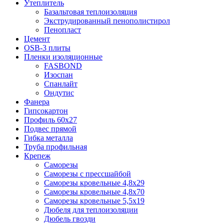
Утеплитель
Базальтовая теплоизоляция
Экструдированный пенополистирол
Пенопласт
Цемент
OSB-3 плиты
Пленки изоляционные
FASBOND
Изоспан
Спанлайт
Ондутис
Фанера
Гипсокартон
Профиль 60х27
Подвес прямой
Гибка металла
Труба профильная
Крепеж
Саморезы
Саморезы с прессшайбой
Саморезы кровельные 4,8х29
Саморезы кровельные 4,8х70
Саморезы кровельные 5,5х19
Дюбеля для теплоизоляции
Дюбель гвозди