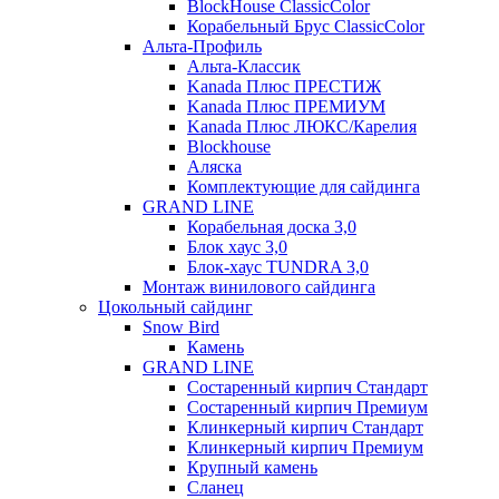
BlockHouse ClassicColor
Корабельный Брус ClassicColor
Альта-Профиль
Альта-Классик
Kanada Плюс ПРЕСТИЖ
Kanada Плюс ПРЕМИУМ
Kanada Плюс ЛЮКС/Карелия
Blockhouse
Аляска
Комплектующие для сайдинга
GRAND LINE
Корабельная доска 3,0
Блок хаус 3,0
Блок-хаус TUNDRA 3,0
Монтаж винилового сайдинга
Цокольный сайдинг
Snow Bird
Камень
GRAND LINE
Состаренный кирпич Стандарт
Состаренный кирпич Премиум
Клинкерный кирпич Стандарт
Клинкерный кирпич Премиум
Крупный камень
Сланец