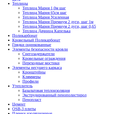
Теплицы
Теплица Мария 1,0м шаг
Теплица Мария 65см шаг
Теплица Мария Усиленная
Теплица Мария Премиум 2 дуги, шаг 1м
Теплица Мария Премиум 2 дуги, шаг 0,65
Теплица Дачница Капелька
Поликарбонат
Кровельный Поликарбонат
Грядки оцинкованные
Элементы безопасности кровли
Снегозадержатели
Кровельные ограждения
Переходные мостики
Элементы несущего каркаса
Кронштейны
Кляммеры
Профили
Утеплитель
Базальтовая теплоизоляция
Экструдированный пенополистирол
Пенопласт
Цемент
OSB-3 плиты
Пленки изоляционные