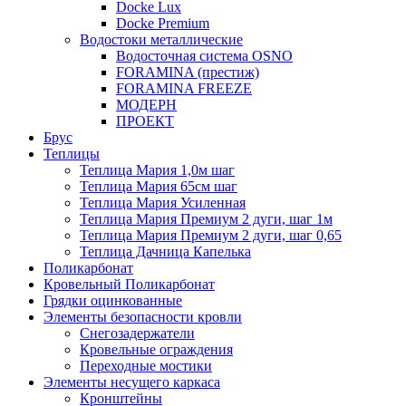
Docke Lux
Docke Premium
Водостоки металлические
Водосточная система OSNO
FORAMINA (престиж)
FORAMINA FREEZE
МОДЕРН
ПРОЕКТ
Брус
Теплицы
Теплица Мария 1,0м шаг
Теплица Мария 65см шаг
Теплица Мария Усиленная
Теплица Мария Премиум 2 дуги, шаг 1м
Теплица Мария Премиум 2 дуги, шаг 0,65
Теплица Дачница Капелька
Поликарбонат
Кровельный Поликарбонат
Грядки оцинкованные
Элементы безопасности кровли
Снегозадержатели
Кровельные ограждения
Переходные мостики
Элементы несущего каркаса
Кронштейны