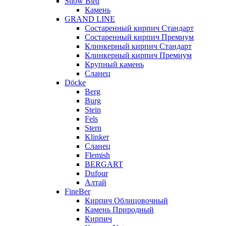
Snow Bird
Камень
GRAND LINE
Состаренный кирпич Стандарт
Состаренный кирпич Премиум
Клинкерный кирпич Стандарт
Клинкерный кирпич Премиум
Крупный камень
Сланец
Döcke
Berg
Burg
Stein
Fels
Stern
Klinker
Сланец
Flemish
BERGART
Dufour
Алтай
FineBer
Кирпич Облицовочный
Камень Природный
Кирпич