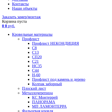
Контакты
Наши объекты
Заказать замер/монтаж
Корзина пуста
0
0
руб.
Кровельные материалы
Профлист
Профлист НЕКОНДИЦИЯ
С8
С13
СП20
С21
НС35
С44
Н-60
Профлист под камень и дерево
Колпак заборный
Плоский лист
Металлочерепица
КС Монтеррей
ПАНОРАМА
МП ЛАМОНТЕРРА
Фальцевая кровля