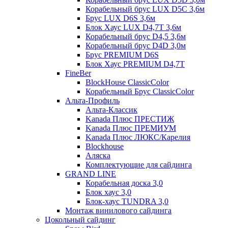
Корабельный брус LUX D5C 3,6м
Брус LUX D6S 3,6м
Блок Хаус LUX D4,7T 3,6м
Корабельный брус D4,5 3,6м
Корабельный брус D4D 3,0м
Брус PREMIUM D6S
Блок Хаус PREMIUM D4,7T
FineBer
BlockHouse ClassicColor
Корабельный Брус ClassicColor
Альта-Профиль
Альта-Классик
Kanada Плюс ПРЕСТИЖ
Kanada Плюс ПРЕМИУМ
Kanada Плюс ЛЮКС/Карелия
Blockhouse
Аляска
Комплектующие для сайдинга
GRAND LINE
Корабельная доска 3,0
Блок хаус 3,0
Блок-хаус TUNDRA 3,0
Монтаж винилового сайдинга
Цокольный сайдинг