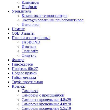
Кляммеры
Профили
Утеплитель
Базальтовая теплоизоляция
Экструдированный пенополистирол
Пенопласт
Цемент
OSB-3 плиты
Пленки изоляционные
FASBOND
Изоспан
Спанлайт
Ондутис
Фанера
Гипсокартон
Профиль 60х27
Подвес прямой
Гибка металла
Труба профильная
Крепеж
Саморезы
Саморезы с прессшайбой
Саморезы кровельные 4,8х29
Саморезы кровельные 4,8х70
Саморезы кровельные 5,5х19