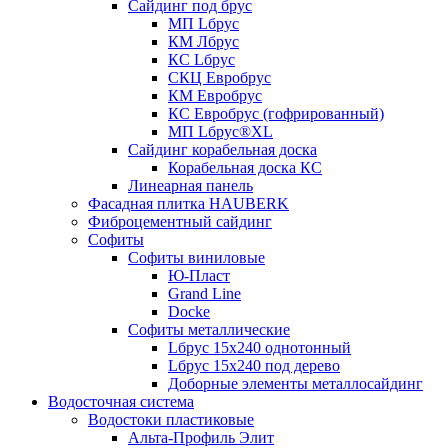
Сайдинг под брус
МП Lбрус
КМ Лбрус
КС Lбрус
СКЦ Евробрус
КМ Евробрус
КС Евробрус (гофрированный)
МП Lбрус®XL
Сайдинг корабельная доска
Корабельная доска КС
Линеарная панель
Фасадная плитка HAUBERK
Фиброцементный сайдинг
Софиты
Софиты виниловые
Ю-Пласт
Grand Line
Docke
Софиты металлические
Lбрус 15x240 однотонный
Lбрус 15x240 под дерево
Доборные элементы металлосайдинг
Водосточная система
Водостоки пластиковые
Альта-Профиль Элит