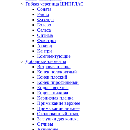
Гибкая черепица ШИНГЛАС
Соната
Ранчо
Фазенда
Болеро
Сальса
Оптима
Фокстрот
Аккорд
Кантри
Комплектующие
Доборные элементы
Ветровая планка
Конек полукруглый
Конек плоский
Конек ппрофильный
Ендова верхняя
Ендова нижняя
Карнизная планка
Примыкание верхнее
Примыкание нижнее
Околооконный откос
Заглушки для конька
Отливы
Аквилоны