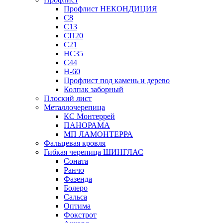
Профлист НЕКОНДИЦИЯ
С8
С13
СП20
С21
НС35
С44
Н-60
Профлист под камень и дерево
Колпак заборный
Плоский лист
Металлочерепица
КС Монтеррей
ПАНОРАМА
МП ЛАМОНТЕРРА
Фальцевая кровля
Гибкая черепица ШИНГЛАС
Соната
Ранчо
Фазенда
Болеро
Сальса
Оптима
Фокстрот