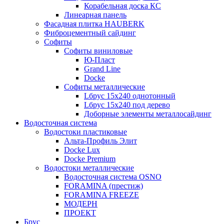
Корабельная доска КС
Линеарная панель
Фасадная плитка HAUBERK
Фиброцементный сайдинг
Софиты
Софиты виниловые
Ю-Пласт
Grand Line
Docke
Софиты металлические
Lбрус 15x240 однотонный
Lбрус 15x240 под дерево
Доборные элементы металлосайдинг
Водосточная система
Водостоки пластиковые
Альта-Профиль Элит
Docke Lux
Docke Premium
Водостоки металлические
Водосточная система OSNO
FORAMINA (престиж)
FORAMINA FREEZE
МОДЕРН
ПРОЕКТ
Брус