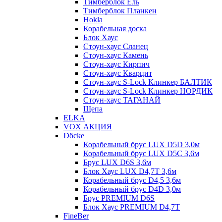
Тимберблок Ель
Тимберблок Планкен
Hokla
Корабельная доска
Блок Хаус
Стоун-хаус Сланец
Стоун-хаус Камень
Стоун-хаус Кирпич
Стоун-хаус Кварцит
Стоун-хаус S-Lock Клинкер БАЛТИК
Стоун-хаус S-Lock Клинкер НОРДИК
Стоун-хаус ТАГАНАЙ
Щепа
ELKA
VOX АКЦИЯ
Döcke
Корабельный брус LUX D5D 3,0м
Корабельный брус LUX D5C 3,6м
Брус LUX D6S 3,6м
Блок Хаус LUX D4,7T 3,6м
Корабельный брус D4,5 3,6м
Корабельный брус D4D 3,0м
Брус PREMIUM D6S
Блок Хаус PREMIUM D4,7T
FineBer