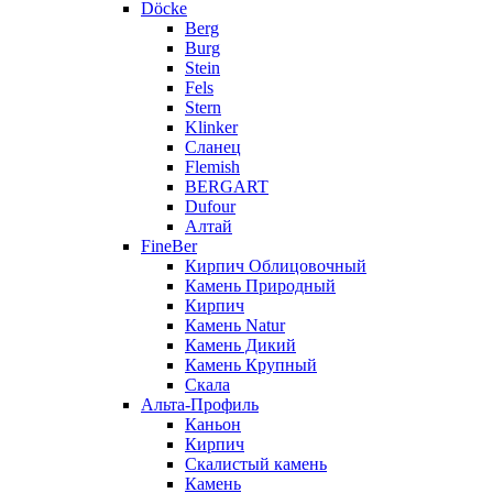
Döcke
Berg
Burg
Stein
Fels
Stern
Klinker
Сланец
Flemish
BERGART
Dufour
Алтай
FineBer
Кирпич Облицовочный
Камень Природный
Кирпич
Камень Natur
Камень Дикий
Камень Крупный
Скала
Альта-Профиль
Каньон
Кирпич
Скалистый камень
Камень