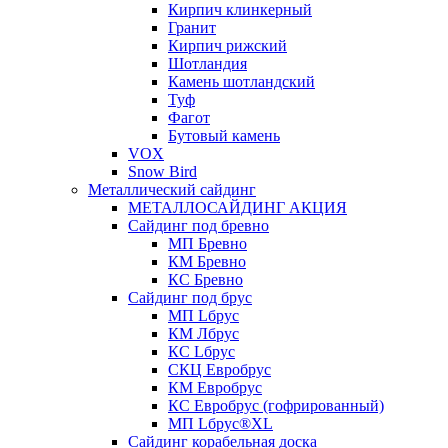
Кирпич клинкерный
Гранит
Кирпич рижский
Шотландия
Камень шотландский
Туф
Фагот
Бутовый камень
VOX
Snow Bird
Металлический сайдинг
МЕТАЛЛОСАЙДИНГ АКЦИЯ
Сайдинг под бревно
МП Бревно
КМ Бревно
КС Бревно
Сайдинг под брус
МП Lбрус
КМ Лбрус
КС Lбрус
СКЦ Евробрус
КМ Евробрус
КС Евробрус (гофрированный)
МП Lбрус®XL
Сайдинг корабельная доска