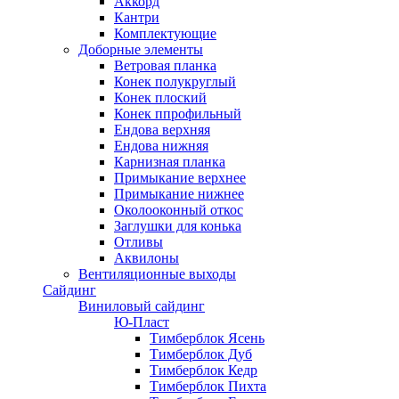
Аккорд
Кантри
Комплектующие
Доборные элементы
Ветровая планка
Конек полукруглый
Конек плоский
Конек ппрофильный
Ендова верхняя
Ендова нижняя
Карнизная планка
Примыкание верхнее
Примыкание нижнее
Околооконный откос
Заглушки для конька
Отливы
Аквилоны
Вентиляционные выходы
Сайдинг
Виниловый сайдинг
Ю-Пласт
Тимберблок Ясень
Тимберблок Дуб
Тимберблок Кедр
Тимберблок Пихта