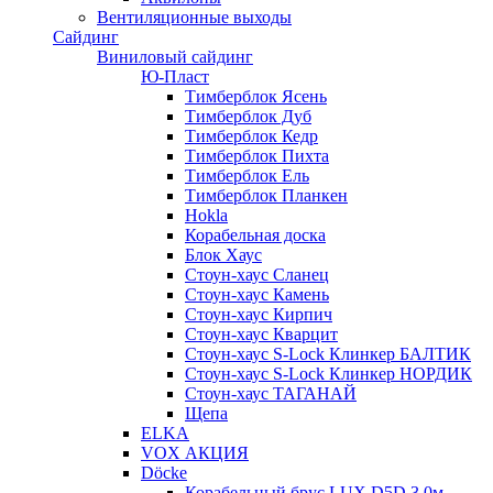
Вентиляционные выходы
Сайдинг
Виниловый сайдинг
Ю-Пласт
Тимберблок Ясень
Тимберблок Дуб
Тимберблок Кедр
Тимберблок Пихта
Тимберблок Ель
Тимберблок Планкен
Hokla
Корабельная доска
Блок Хаус
Стоун-хаус Сланец
Стоун-хаус Камень
Стоун-хаус Кирпич
Стоун-хаус Кварцит
Стоун-хаус S-Lock Клинкер БАЛТИК
Стоун-хаус S-Lock Клинкер НОРДИК
Стоун-хаус ТАГАНАЙ
Щепа
ELKA
VOX АКЦИЯ
Döcke
Корабельный брус LUX D5D 3,0м