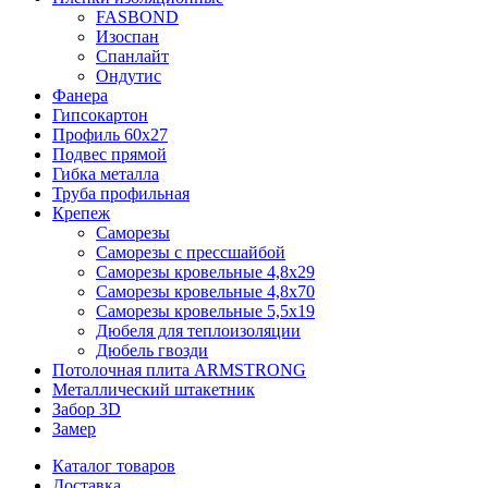
FASBOND
Изоспан
Спанлайт
Ондутис
Фанера
Гипсокартон
Профиль 60х27
Подвес прямой
Гибка металла
Труба профильная
Крепеж
Саморезы
Саморезы с прессшайбой
Саморезы кровельные 4,8х29
Саморезы кровельные 4,8х70
Саморезы кровельные 5,5х19
Дюбеля для теплоизоляции
Дюбель гвозди
Потолочная плита ARMSTRONG
Металлический штакетник
Забор 3D
Замер
Каталог товаров
Доставка