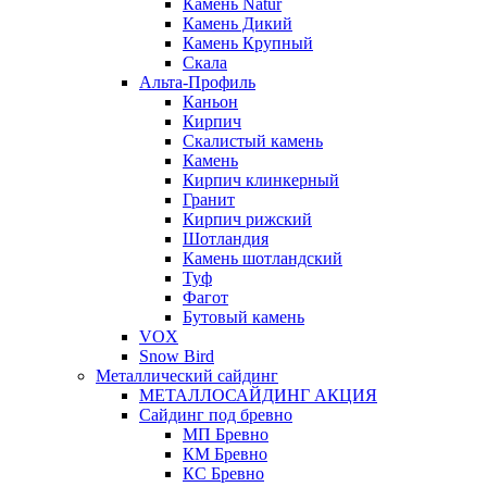
Камень Natur
Камень Дикий
Камень Крупный
Скала
Альта-Профиль
Каньон
Кирпич
Скалистый камень
Камень
Кирпич клинкерный
Гранит
Кирпич рижский
Шотландия
Камень шотландский
Туф
Фагот
Бутовый камень
VOX
Snow Bird
Металлический сайдинг
МЕТАЛЛОСАЙДИНГ АКЦИЯ
Сайдинг под бревно
МП Бревно
КМ Бревно
КС Бревно