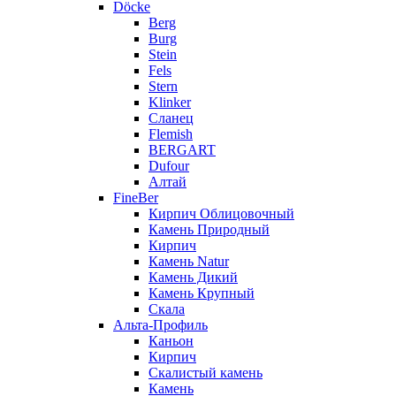
Döcke
Berg
Burg
Stein
Fels
Stern
Klinker
Сланец
Flemish
BERGART
Dufour
Алтай
FineBer
Кирпич Облицовочный
Камень Природный
Кирпич
Камень Natur
Камень Дикий
Камень Крупный
Скала
Альта-Профиль
Каньон
Кирпич
Скалистый камень
Камень