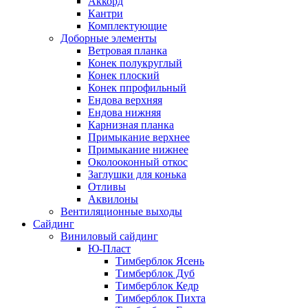
Аккорд
Кантри
Комплектующие
Доборные элементы
Ветровая планка
Конек полукруглый
Конек плоский
Конек ппрофильный
Ендова верхняя
Ендова нижняя
Карнизная планка
Примыкание верхнее
Примыкание нижнее
Околооконный откос
Заглушки для конька
Отливы
Аквилоны
Вентиляционные выходы
Сайдинг
Виниловый сайдинг
Ю-Пласт
Тимберблок Ясень
Тимберблок Дуб
Тимберблок Кедр
Тимберблок Пихта