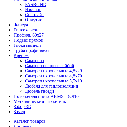
FASBOND
Изоспан
Спанлайт
Ондутис
Фанера
Гипсокартон
Профиль 60х27
Подвес прямой
Гибка металла
Труба профильная
Крепеж
Саморезы
Саморезы с прессшайбой
Саморезы кровельные 4,8х29
Саморезы кровельные 4,8х70
Саморезы кровельные 5,5х19
Дюбеля для теплоизоляции
Дюбель гвозди
Потолочная плита ARMSTRONG
Металлический штакетник
Забор 3D
Замер
Каталог товаров
Доставка