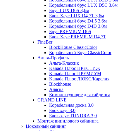
Корабельный брус LUX D5C 3,6м
Брус LUX D6S 3,6м
Блок Хаус LUX D4,7T 3,6м
Корабельный брус D4,5 3,6м
Корабельный брус D4D 3,0м
Брус PREMIUM D6S
Блок Хаус PREMIUM D4,7T
FineBer
BlockHouse ClassicColor
Корабельный Брус ClassicColor
Альта-Профиль
Альта-Классик
Kanada Плюс ПРЕСТИЖ
Kanada Плюс ПРЕМИУМ
Kanada Плюс ЛЮКС/Карелия
Blockhouse
Аляска
Комплектующие для сайдинга
GRAND LINE
Корабельная доска 3,0
Блок хаус 3,0
Блок-хаус TUNDRA 3,0
Монтаж винилового сайдинга
Цокольный сайдинг