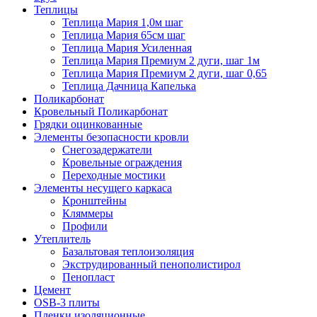
Теплицы
Теплица Мария 1,0м шаг
Теплица Мария 65см шаг
Теплица Мария Усиленная
Теплица Мария Премиум 2 дуги, шаг 1м
Теплица Мария Премиум 2 дуги, шаг 0,65
Теплица Дачница Капелька
Поликарбонат
Кровельный Поликарбонат
Грядки оцинкованные
Элементы безопасности кровли
Снегозадержатели
Кровельные ограждения
Переходные мостики
Элементы несущего каркаса
Кронштейны
Кляммеры
Профили
Утеплитель
Базальтовая теплоизоляция
Экструдированный пенополистирол
Пенопласт
Цемент
OSB-3 плиты
Пленки изоляционные