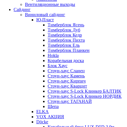
Вентиляционные выходы
Сайдинг
Виниловый сайдинг
Ю-Пласт
Тимберблок Ясень
Тимберблок Дуб
Тимберблок Кедр
Тимберблок Пихта
Тимберблок Ель
Тимберблок Планкен
Hokla
Корабельная доска
Блок Хаус
Стоун-хаус Сланец
Стоун-хаус Камень
Стоун-хаус Кирпич
Стоун-хаус Кварцит
Стоун-хаус S-Lock Клинкер БАЛТИК
Стоун-хаус S-Lock Клинкер НОРДИК
Стоун-хаус ТАГАНАЙ
Щепа
ELKA
VOX АКЦИЯ
Döcke
Корабельный брус LUX D5D 3,0м