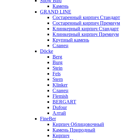
Snow Bird
Камень
GRAND LINE
Состаренный кирпич Стандарт
Состаренный кирпич Премиум
Клинкерный кирпич Стандарт
Клинкерный кирпич Премиум
Крупный камень
Сланец
Döcke
Berg
Burg
Stein
Fels
Stern
Klinker
Сланец
Flemish
BERGART
Dufour
Алтай
FineBer
Кирпич Облицовочный
Камень Природный
Кирпич