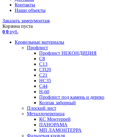
Контакты
Наши объекты
Заказать замер/монтаж
Корзина пуста
0
0
руб.
Кровельные материалы
Профлист
Профлист НЕКОНДИЦИЯ
С8
С13
СП20
С21
НС35
С44
Н-60
Профлист под камень и дерево
Колпак заборный
Плоский лист
Металлочерепица
КС Монтеррей
ПАНОРАМА
МП ЛАМОНТЕРРА
Фальцевая кровля