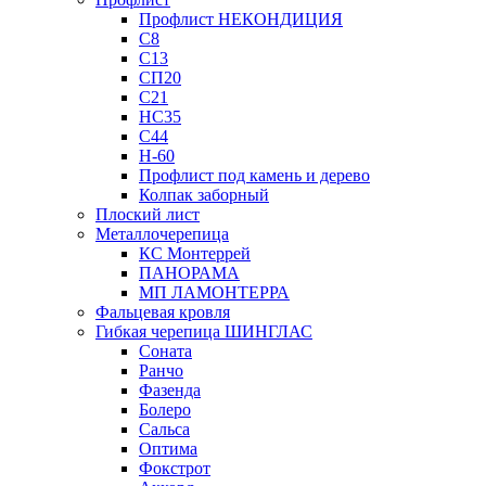
Профлист НЕКОНДИЦИЯ
С8
С13
СП20
С21
НС35
С44
Н-60
Профлист под камень и дерево
Колпак заборный
Плоский лист
Металлочерепица
КС Монтеррей
ПАНОРАМА
МП ЛАМОНТЕРРА
Фальцевая кровля
Гибкая черепица ШИНГЛАС
Соната
Ранчо
Фазенда
Болеро
Сальса
Оптима
Фокстрот