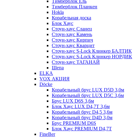
Тимберблок Ель
Тимберблок Планкен
Hokla
Корабельная доска
Блок Хаус
Стоун-хаус Сланец
Стоун-хаус Камень
Стоун-хаус Кирпич
Стоун-хаус Кварцит
Стоун-хаус S-Lock Клинкер БАЛТИК
Стоун-хаус S-Lock Клинкер НОРДИК
Стоун-хаус ТАГАНАЙ
Щепа
ELKA
VOX АКЦИЯ
Döcke
Корабельный брус LUX D5D 3,0м
Корабельный брус LUX D5C 3,6м
Брус LUX D6S 3,6м
Блок Хаус LUX D4,7T 3,6м
Корабельный брус D4,5 3,6м
Корабельный брус D4D 3,0м
Брус PREMIUM D6S
Блок Хаус PREMIUM D4,7T
FineBer