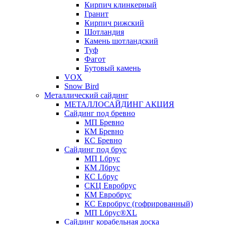
Кирпич клинкерный
Гранит
Кирпич рижский
Шотландия
Камень шотландский
Туф
Фагот
Бутовый камень
VOX
Snow Bird
Металлический сайдинг
МЕТАЛЛОСАЙДИНГ АКЦИЯ
Сайдинг под бревно
МП Бревно
КМ Бревно
КС Бревно
Сайдинг под брус
МП Lбрус
КМ Лбрус
КС Lбрус
СКЦ Евробрус
КМ Евробрус
КС Евробрус (гофрированный)
МП Lбрус®XL
Сайдинг корабельная доска