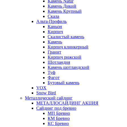
Камень Natur
Камень Дикий
Камень Крупный
Скала
Альта-Профиль
Каньон
Кирпич
Скалистый камень
Камень
Кирпич клинкерный
Гранит
Кирпич рижский
Шотландия
Камень шотландский
Туф
Фагот
Бутовый камень
VOX
Snow Bird
Металлический сайдинг
МЕТАЛЛОСАЙДИНГ АКЦИЯ
Сайдинг под бревно
МП Бревно
КМ Бревно
КС Бревно