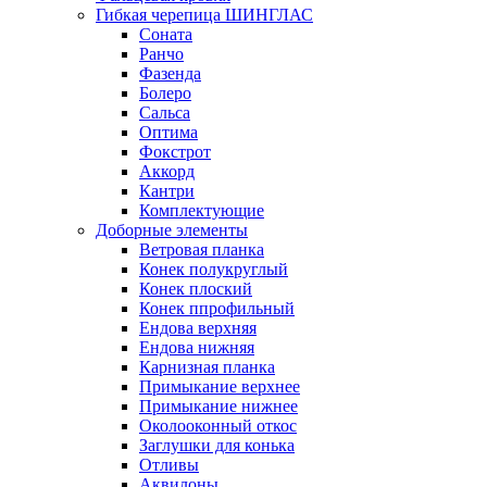
Гибкая черепица ШИНГЛАС
Соната
Ранчо
Фазенда
Болеро
Сальса
Оптима
Фокстрот
Аккорд
Кантри
Комплектующие
Доборные элементы
Ветровая планка
Конек полукруглый
Конек плоский
Конек ппрофильный
Ендова верхняя
Ендова нижняя
Карнизная планка
Примыкание верхнее
Примыкание нижнее
Околооконный откос
Заглушки для конька
Отливы
Аквилоны