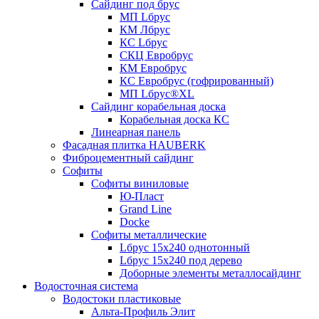
Сайдинг под брус
МП Lбрус
КМ Лбрус
КС Lбрус
СКЦ Евробрус
КМ Евробрус
КС Евробрус (гофрированный)
МП Lбрус®XL
Сайдинг корабельная доска
Корабельная доска КС
Линеарная панель
Фасадная плитка HAUBERK
Фиброцементный сайдинг
Софиты
Софиты виниловые
Ю-Пласт
Grand Line
Docke
Софиты металлические
Lбрус 15x240 однотонный
Lбрус 15x240 под дерево
Доборные элементы металлосайдинг
Водосточная система
Водостоки пластиковые
Альта-Профиль Элит