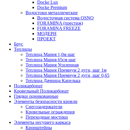
Docke Lux
Docke Premium
Водостоки металлические
Водосточная система OSNO
FORAMINA (престиж)
FORAMINA FREEZE
МОДЕРН
ПРОЕКТ
Брус
Теплицы
Теплица Мария 1,0м шаг
Теплица Мария 65см шаг
Теплица Мария Усиленная
Теплица Мария Премиум 2 дуги, шаг 1м
Теплица Мария Премиум 2 дуги, шаг 0,65
Теплица Дачница Капелька
Поликарбонат
Кровельный Поликарбонат
Грядки оцинкованные
Элементы безопасности кровли
Снегозадержатели
Кровельные ограждения
Переходные мостики
Элементы несущего каркаса
Кронштейны