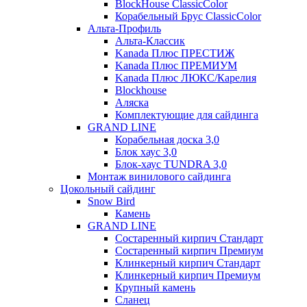
BlockHouse ClassicColor
Корабельный Брус ClassicColor
Альта-Профиль
Альта-Классик
Kanada Плюс ПРЕСТИЖ
Kanada Плюс ПРЕМИУМ
Kanada Плюс ЛЮКС/Карелия
Blockhouse
Аляска
Комплектующие для сайдинга
GRAND LINE
Корабельная доска 3,0
Блок хаус 3,0
Блок-хаус TUNDRA 3,0
Монтаж винилового сайдинга
Цокольный сайдинг
Snow Bird
Камень
GRAND LINE
Состаренный кирпич Стандарт
Состаренный кирпич Премиум
Клинкерный кирпич Стандарт
Клинкерный кирпич Премиум
Крупный камень
Сланец