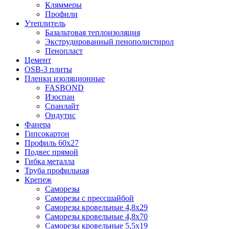
Кляммеры
Профили
Утеплитель
Базальтовая теплоизоляция
Экструдированный пенополистирол
Пенопласт
Цемент
OSB-3 плиты
Пленки изоляционные
FASBOND
Изоспан
Спанлайт
Ондутис
Фанера
Гипсокартон
Профиль 60х27
Подвес прямой
Гибка металла
Труба профильная
Крепеж
Саморезы
Саморезы с прессшайбой
Саморезы кровельные 4,8х29
Саморезы кровельные 4,8х70
Саморезы кровельные 5,5х19