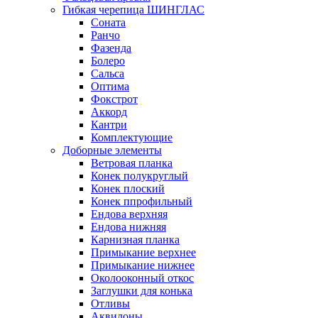
Гибкая черепица ШИНГЛАС
Соната
Ранчо
Фазенда
Болеро
Сальса
Оптима
Фокстрот
Аккорд
Кантри
Комплектующие
Доборные элементы
Ветровая планка
Конек полукруглый
Конек плоский
Конек ппрофильный
Ендова верхняя
Ендова нижняя
Карнизная планка
Примыкание верхнее
Примыкание нижнее
Околооконный откос
Заглушки для конька
Отливы
Аквилоны