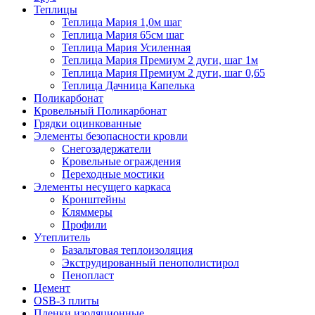
Теплицы
Теплица Мария 1,0м шаг
Теплица Мария 65см шаг
Теплица Мария Усиленная
Теплица Мария Премиум 2 дуги, шаг 1м
Теплица Мария Премиум 2 дуги, шаг 0,65
Теплица Дачница Капелька
Поликарбонат
Кровельный Поликарбонат
Грядки оцинкованные
Элементы безопасности кровли
Снегозадержатели
Кровельные ограждения
Переходные мостики
Элементы несущего каркаса
Кронштейны
Кляммеры
Профили
Утеплитель
Базальтовая теплоизоляция
Экструдированный пенополистирол
Пенопласт
Цемент
OSB-3 плиты
Пленки изоляционные