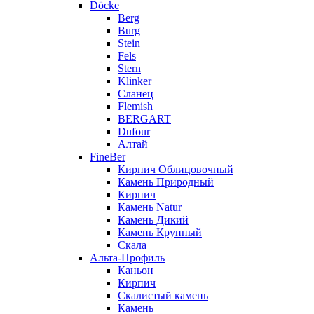
Döcke
Berg
Burg
Stein
Fels
Stern
Klinker
Сланец
Flemish
BERGART
Dufour
Алтай
FineBer
Кирпич Облицовочный
Камень Природный
Кирпич
Камень Natur
Камень Дикий
Камень Крупный
Скала
Альта-Профиль
Каньон
Кирпич
Скалистый камень
Камень