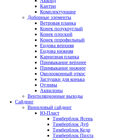
Аккорд
Кантри
Комплектующие
Доборные элементы
Ветровая планка
Конек полукруглый
Конек плоский
Конек ппрофильный
Ендова верхняя
Ендова нижняя
Карнизная планка
Примыкание верхнее
Примыкание нижнее
Околооконный откос
Заглушки для конька
Отливы
Аквилоны
Вентиляционные выходы
Сайдинг
Виниловый сайдинг
Ю-Пласт
Тимберблок Ясень
Тимберблок Дуб
Тимберблок Кедр
Тимберблок Пихта