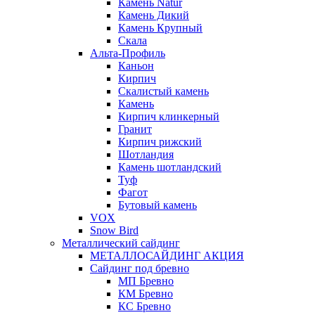
Камень Natur
Камень Дикий
Камень Крупный
Скала
Альта-Профиль
Каньон
Кирпич
Скалистый камень
Камень
Кирпич клинкерный
Гранит
Кирпич рижский
Шотландия
Камень шотландский
Туф
Фагот
Бутовый камень
VOX
Snow Bird
Металлический сайдинг
МЕТАЛЛОСАЙДИНГ АКЦИЯ
Сайдинг под бревно
МП Бревно
КМ Бревно
КС Бревно