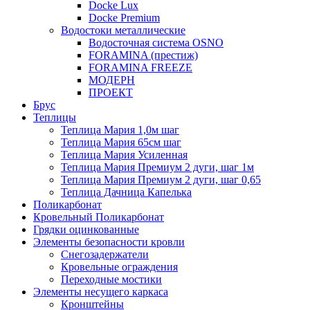
Docke Lux
Docke Premium
Водостоки металлические
Водосточная система OSNO
FORAMINA (престиж)
FORAMINA FREEZE
МОДЕРН
ПРОЕКТ
Брус
Теплицы
Теплица Мария 1,0м шаг
Теплица Мария 65см шаг
Теплица Мария Усиленная
Теплица Мария Премиум 2 дуги, шаг 1м
Теплица Мария Премиум 2 дуги, шаг 0,65
Теплица Дачница Капелька
Поликарбонат
Кровельный Поликарбонат
Грядки оцинкованные
Элементы безопасности кровли
Снегозадержатели
Кровельные ограждения
Переходные мостики
Элементы несущего каркаса
Кронштейны