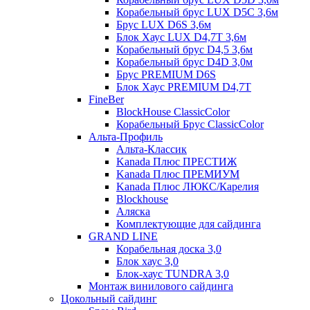
Корабельный брус LUX D5C 3,6м
Брус LUX D6S 3,6м
Блок Хаус LUX D4,7T 3,6м
Корабельный брус D4,5 3,6м
Корабельный брус D4D 3,0м
Брус PREMIUM D6S
Блок Хаус PREMIUM D4,7T
FineBer
BlockHouse ClassicColor
Корабельный Брус ClassicColor
Альта-Профиль
Альта-Классик
Kanada Плюс ПРЕСТИЖ
Kanada Плюс ПРЕМИУМ
Kanada Плюс ЛЮКС/Карелия
Blockhouse
Аляска
Комплектующие для сайдинга
GRAND LINE
Корабельная доска 3,0
Блок хаус 3,0
Блок-хаус TUNDRA 3,0
Монтаж винилового сайдинга
Цокольный сайдинг