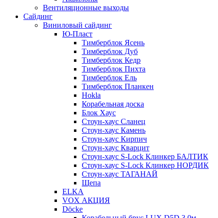
Вентиляционные выходы
Сайдинг
Виниловый сайдинг
Ю-Пласт
Тимберблок Ясень
Тимберблок Дуб
Тимберблок Кедр
Тимберблок Пихта
Тимберблок Ель
Тимберблок Планкен
Hokla
Корабельная доска
Блок Хаус
Стоун-хаус Сланец
Стоун-хаус Камень
Стоун-хаус Кирпич
Стоун-хаус Кварцит
Стоун-хаус S-Lock Клинкер БАЛТИК
Стоун-хаус S-Lock Клинкер НОРДИК
Стоун-хаус ТАГАНАЙ
Щепа
ELKA
VOX АКЦИЯ
Döcke
Корабельный брус LUX D5D 3,0м