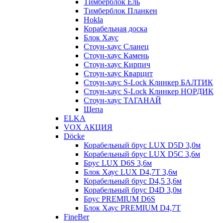
Тимберблок Ель
Тимберблок Планкен
Hokla
Корабельная доска
Блок Хаус
Стоун-хаус Сланец
Стоун-хаус Камень
Стоун-хаус Кирпич
Стоун-хаус Кварцит
Стоун-хаус S-Lock Клинкер БАЛТИК
Стоун-хаус S-Lock Клинкер НОРДИК
Стоун-хаус ТАГАНАЙ
Щепа
ELKA
VOX АКЦИЯ
Döcke
Корабельный брус LUX D5D 3,0м
Корабельный брус LUX D5C 3,6м
Брус LUX D6S 3,6м
Блок Хаус LUX D4,7T 3,6м
Корабельный брус D4,5 3,6м
Корабельный брус D4D 3,0м
Брус PREMIUM D6S
Блок Хаус PREMIUM D4,7T
FineBer