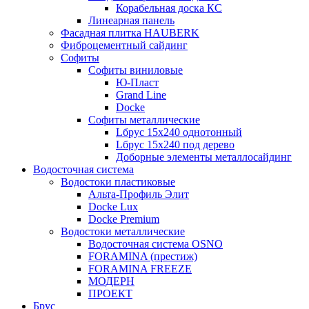
Корабельная доска КС
Линеарная панель
Фасадная плитка HAUBERK
Фиброцементный сайдинг
Софиты
Софиты виниловые
Ю-Пласт
Grand Line
Docke
Софиты металлические
Lбрус 15x240 однотонный
Lбрус 15x240 под дерево
Доборные элементы металлосайдинг
Водосточная система
Водостоки пластиковые
Альта-Профиль Элит
Docke Lux
Docke Premium
Водостоки металлические
Водосточная система OSNO
FORAMINA (престиж)
FORAMINA FREEZE
МОДЕРН
ПРОЕКТ
Брус