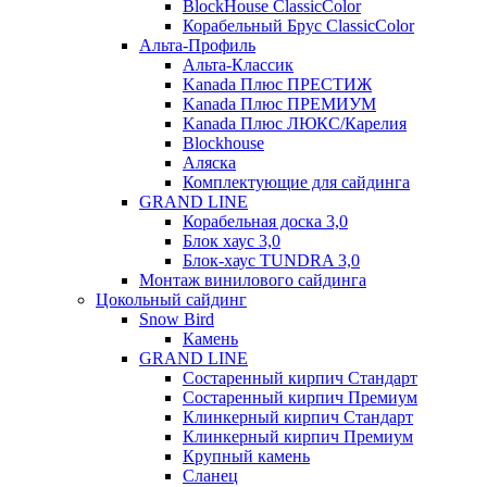
BlockHouse ClassicColor
Корабельный Брус ClassicColor
Альта-Профиль
Альта-Классик
Kanada Плюс ПРЕСТИЖ
Kanada Плюс ПРЕМИУМ
Kanada Плюс ЛЮКС/Карелия
Blockhouse
Аляска
Комплектующие для сайдинга
GRAND LINE
Корабельная доска 3,0
Блок хаус 3,0
Блок-хаус TUNDRA 3,0
Монтаж винилового сайдинга
Цокольный сайдинг
Snow Bird
Камень
GRAND LINE
Состаренный кирпич Стандарт
Состаренный кирпич Премиум
Клинкерный кирпич Стандарт
Клинкерный кирпич Премиум
Крупный камень
Сланец