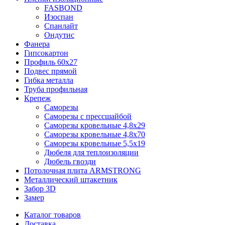
FASBOND
Изоспан
Спанлайт
Ондутис
Фанера
Гипсокартон
Профиль 60х27
Подвес прямой
Гибка металла
Труба профильная
Крепеж
Саморезы
Саморезы с прессшайбой
Саморезы кровельные 4,8х29
Саморезы кровельные 4,8х70
Саморезы кровельные 5,5х19
Дюбеля для теплоизоляции
Дюбель гвозди
Потолочная плита ARMSTRONG
Металлический штакетник
Забор 3D
Замер
Каталог товаров
Доставка