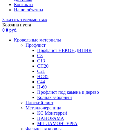
Контакты
Наши объекты
Заказать замер/монтаж
Корзина пуста
0
0
руб.
Кровельные материалы
Профлист
Профлист НЕКОНДИЦИЯ
С8
С13
СП20
С21
НС35
С44
Н-60
Профлист под камень и дерево
Колпак заборный
Плоский лист
Металлочерепица
КС Монтеррей
ПАНОРАМА
МП ЛАМОНТЕРРА
Фальцевая кровля