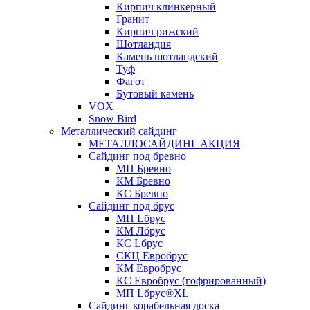
Кирпич клинкерный
Гранит
Кирпич рижский
Шотландия
Камень шотландский
Туф
Фагот
Бутовый камень
VOX
Snow Bird
Металлический сайдинг
МЕТАЛЛОСАЙДИНГ АКЦИЯ
Сайдинг под бревно
МП Бревно
КМ Бревно
КС Бревно
Сайдинг под брус
МП Lбрус
КМ Лбрус
КС Lбрус
СКЦ Евробрус
КМ Евробрус
КС Евробрус (гофрированный)
МП Lбрус®XL
Сайдинг корабельная доска