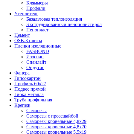
Кляммеры
Профили
Утеплитель
Базальтовая теплоизоляция
Экструдированный пенополистирол
Пенопласт
Цемент
OSB-3 плиты
Пленки изоляционные
FASBOND
Изоспан
Спанлайт
Ондутис
Фанера
Гипсокартон
Профиль 60х27
Подвес прямой
Гибка металла
Труба профильная
Крепеж
Саморезы
Саморезы с прессшайбой
Саморезы кровельные 4,8х29
Саморезы кровельные 4,8х70
Саморезы кровельные 5,5х19