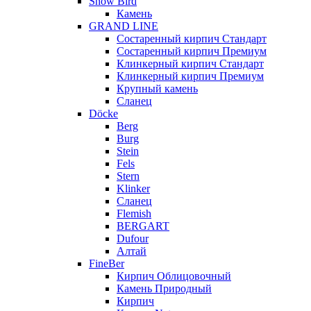
Snow Bird
Камень
GRAND LINE
Состаренный кирпич Стандарт
Состаренный кирпич Премиум
Клинкерный кирпич Стандарт
Клинкерный кирпич Премиум
Крупный камень
Сланец
Döcke
Berg
Burg
Stein
Fels
Stern
Klinker
Сланец
Flemish
BERGART
Dufour
Алтай
FineBer
Кирпич Облицовочный
Камень Природный
Кирпич