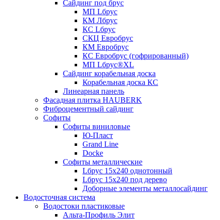
Сайдинг под брус
МП Lбрус
КМ Лбрус
КС Lбрус
СКЦ Евробрус
КМ Евробрус
КС Евробрус (гофрированный)
МП Lбрус®XL
Сайдинг корабельная доска
Корабельная доска КС
Линеарная панель
Фасадная плитка HAUBERK
Фиброцементный сайдинг
Софиты
Софиты виниловые
Ю-Пласт
Grand Line
Docke
Софиты металлические
Lбрус 15x240 однотонный
Lбрус 15x240 под дерево
Доборные элементы металлосайдинг
Водосточная система
Водостоки пластиковые
Альта-Профиль Элит