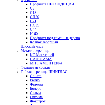
Профлист НЕКОНДИЦИЯ
С8
С13
СП20
С21
НС35
С44
Н-60
Профлист под камень и дерево
Колпак заборный
Плоский лист
Металлочерепица
КС Монтеррей
ПАНОРАМА
МП ЛАМОНТЕРРА
Фальцевая кровля
Гибкая черепица ШИНГЛАС
Соната
Ранчо
Фазенда
Болеро
Сальса
Оптима
Фокстрот