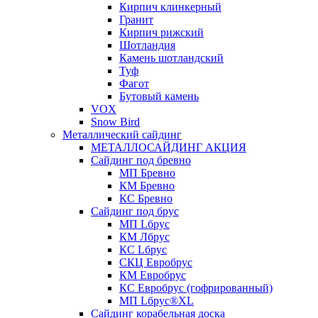
Кирпич клинкерный
Гранит
Кирпич рижский
Шотландия
Камень шотландский
Туф
Фагот
Бутовый камень
VOX
Snow Bird
Металлический сайдинг
МЕТАЛЛОСАЙДИНГ АКЦИЯ
Сайдинг под бревно
МП Бревно
КМ Бревно
КС Бревно
Сайдинг под брус
МП Lбрус
КМ Лбрус
КС Lбрус
СКЦ Евробрус
КМ Евробрус
КС Евробрус (гофрированный)
МП Lбрус®XL
Сайдинг корабельная доска