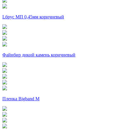
Lбрус МП 0,45мм коричневый
Файнбир дикий камень коричневый
Пленка Bigband M