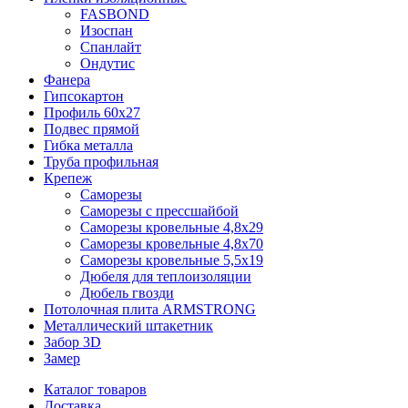
FASBOND
Изоспан
Спанлайт
Ондутис
Фанера
Гипсокартон
Профиль 60х27
Подвес прямой
Гибка металла
Труба профильная
Крепеж
Саморезы
Саморезы с прессшайбой
Саморезы кровельные 4,8х29
Саморезы кровельные 4,8х70
Саморезы кровельные 5,5х19
Дюбеля для теплоизоляции
Дюбель гвозди
Потолочная плита ARMSTRONG
Металлический штакетник
Забор 3D
Замер
Каталог товаров
Доставка