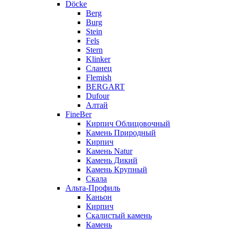
Döcke
Berg
Burg
Stein
Fels
Stern
Klinker
Сланец
Flemish
BERGART
Dufour
Алтай
FineBer
Кирпич Облицовочный
Камень Природный
Кирпич
Камень Natur
Камень Дикий
Камень Крупный
Скала
Альта-Профиль
Каньон
Кирпич
Скалистый камень
Камень