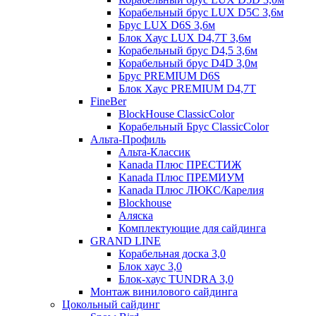
Корабельный брус LUX D5C 3,6м
Брус LUX D6S 3,6м
Блок Хаус LUX D4,7T 3,6м
Корабельный брус D4,5 3,6м
Корабельный брус D4D 3,0м
Брус PREMIUM D6S
Блок Хаус PREMIUM D4,7T
FineBer
BlockHouse ClassicColor
Корабельный Брус ClassicColor
Альта-Профиль
Альта-Классик
Kanada Плюс ПРЕСТИЖ
Kanada Плюс ПРЕМИУМ
Kanada Плюс ЛЮКС/Карелия
Blockhouse
Аляска
Комплектующие для сайдинга
GRAND LINE
Корабельная доска 3,0
Блок хаус 3,0
Блок-хаус TUNDRA 3,0
Монтаж винилового сайдинга
Цокольный сайдинг