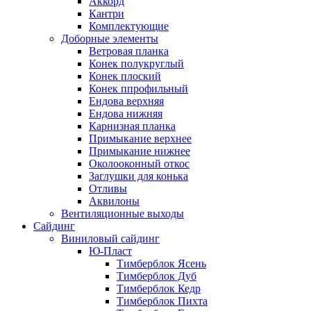
Аккорд
Кантри
Комплектующие
Доборные элементы
Ветровая планка
Конек полукруглый
Конек плоский
Конек ппрофильный
Ендова верхняя
Ендова нижняя
Карнизная планка
Примыкание верхнее
Примыкание нижнее
Околооконный откос
Заглушки для конька
Отливы
Аквилоны
Вентиляционные выходы
Сайдинг
Виниловый сайдинг
Ю-Пласт
Тимберблок Ясень
Тимберблок Дуб
Тимберблок Кедр
Тимберблок Пихта