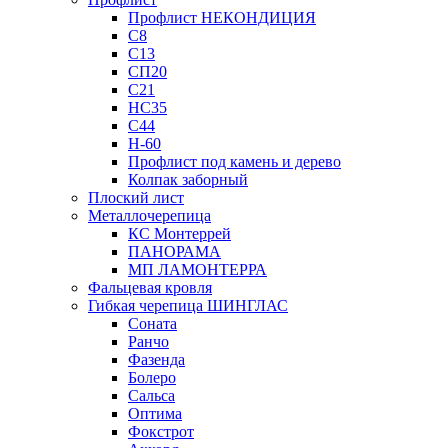
Профлист НЕКОНДИЦИЯ
С8
С13
СП20
С21
НС35
С44
Н-60
Профлист под камень и дерево
Колпак заборный
Плоский лист
Металлочерепица
КС Монтеррей
ПАНОРАМА
МП ЛАМОНТЕРРА
Фальцевая кровля
Гибкая черепица ШИНГЛАС
Соната
Ранчо
Фазенда
Болеро
Сальса
Оптима
Фокстрот