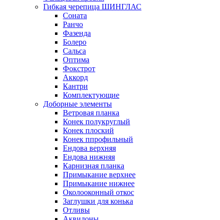
Гибкая черепица ШИНГЛАС
Соната
Ранчо
Фазенда
Болеро
Сальса
Оптима
Фокстрот
Аккорд
Кантри
Комплектующие
Доборные элементы
Ветровая планка
Конек полукруглый
Конек плоский
Конек ппрофильный
Ендова верхняя
Ендова нижняя
Карнизная планка
Примыкание верхнее
Примыкание нижнее
Околооконный откос
Заглушки для конька
Отливы
Аквилоны