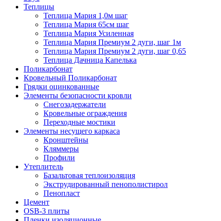
Теплицы
Теплица Мария 1,0м шаг
Теплица Мария 65см шаг
Теплица Мария Усиленная
Теплица Мария Премиум 2 дуги, шаг 1м
Теплица Мария Премиум 2 дуги, шаг 0,65
Теплица Дачница Капелька
Поликарбонат
Кровельный Поликарбонат
Грядки оцинкованные
Элементы безопасности кровли
Снегозадержатели
Кровельные ограждения
Переходные мостики
Элементы несущего каркаса
Кронштейны
Кляммеры
Профили
Утеплитель
Базальтовая теплоизоляция
Экструдированный пенополистирол
Пенопласт
Цемент
OSB-3 плиты
Пленки изоляционные