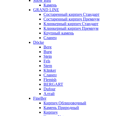
Snow Bird
Камень
GRAND LINE
Состаренный кирпич Стандарт
Состаренный кирпич Премиум
Клинкерный кирпич Стандарт
Клинкерный кирпич Премиум
Крупный камень
Сланец
Döcke
Berg
Burg
Stein
Fels
Stern
Klinker
Сланец
Flemish
BERGART
Dufour
Алтай
FineBer
Кирпич Облицовочный
Камень Природный
Кирпич