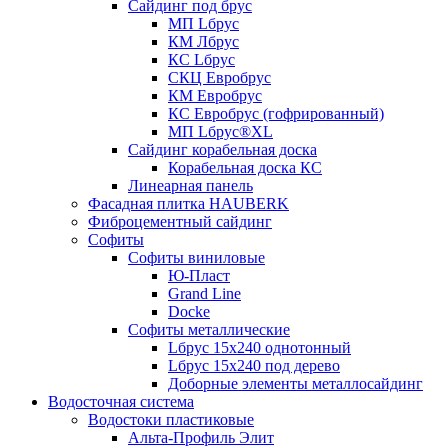
Сайдинг под брус
МП Lбрус
КМ Лбрус
КС Lбрус
СКЦ Евробрус
КМ Евробрус
КС Евробрус (гофрированный)
МП Lбрус®XL
Сайдинг корабельная доска
Корабельная доска КС
Линеарная панель
Фасадная плитка HAUBERK
Фиброцементный сайдинг
Софиты
Софиты виниловые
Ю-Пласт
Grand Line
Docke
Софиты металлические
Lбрус 15x240 однотонный
Lбрус 15x240 под дерево
Доборные элементы металлосайдинг
Водосточная система
Водостоки пластиковые
Альта-Профиль Элит