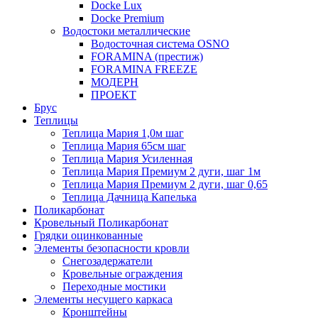
Docke Lux
Docke Premium
Водостоки металлические
Водосточная система OSNO
FORAMINA (престиж)
FORAMINA FREEZE
МОДЕРН
ПРОЕКТ
Брус
Теплицы
Теплица Мария 1,0м шаг
Теплица Мария 65см шаг
Теплица Мария Усиленная
Теплица Мария Премиум 2 дуги, шаг 1м
Теплица Мария Премиум 2 дуги, шаг 0,65
Теплица Дачница Капелька
Поликарбонат
Кровельный Поликарбонат
Грядки оцинкованные
Элементы безопасности кровли
Снегозадержатели
Кровельные ограждения
Переходные мостики
Элементы несущего каркаса
Кронштейны