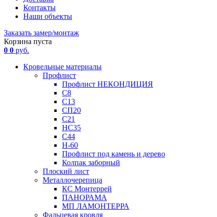
Контакты
Наши объекты
Заказать замер/монтаж
Корзина пуста
0
0
руб.
Кровельные материалы
Профлист
Профлист НЕКОНДИЦИЯ
С8
С13
СП20
С21
НС35
С44
Н-60
Профлист под камень и дерево
Колпак заборный
Плоский лист
Металлочерепица
КС Монтеррей
ПАНОРАМА
МП ЛАМОНТЕРРА
Фальцевая кровля