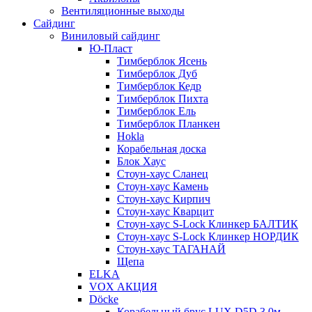
Вентиляционные выходы
Сайдинг
Виниловый сайдинг
Ю-Пласт
Тимберблок Ясень
Тимберблок Дуб
Тимберблок Кедр
Тимберблок Пихта
Тимберблок Ель
Тимберблок Планкен
Hokla
Корабельная доска
Блок Хаус
Стоун-хаус Сланец
Стоун-хаус Камень
Стоун-хаус Кирпич
Стоун-хаус Кварцит
Стоун-хаус S-Lock Клинкер БАЛТИК
Стоун-хаус S-Lock Клинкер НОРДИК
Стоун-хаус ТАГАНАЙ
Щепа
ELKA
VOX АКЦИЯ
Döcke
Корабельный брус LUX D5D 3,0м