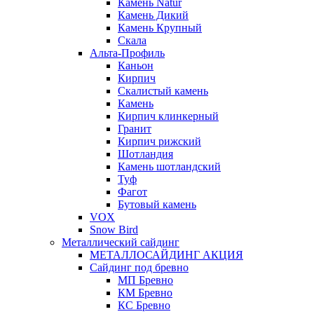
Камень Natur
Камень Дикий
Камень Крупный
Скала
Альта-Профиль
Каньон
Кирпич
Скалистый камень
Камень
Кирпич клинкерный
Гранит
Кирпич рижский
Шотландия
Камень шотландский
Туф
Фагот
Бутовый камень
VOX
Snow Bird
Металлический сайдинг
МЕТАЛЛОСАЙДИНГ АКЦИЯ
Сайдинг под бревно
МП Бревно
КМ Бревно
КС Бревно