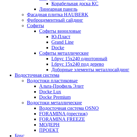
Корабельная доска КС
Линеарная панель
Фасадная плитка HAUBERK
Фиброцементный сайдинг
Софиты
Софиты виниловые
Ю-Пласт
Grand Line
Docke
Софиты металлические
Lбрус 15x240 однотонный
Lбрус 15x240 под дерево
Доборные элементы металлосайдинг
Водосточная система
Водостоки пластиковые
Альта-Профиль Элит
Docke Lux
Docke Premium
Водостоки металлические
Водосточная система OSNO
FORAMINA (престиж)
FORAMINA FREEZE
МОДЕРН
ПРОЕКТ
Брус