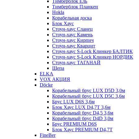
Тимберблок Ель
Тимберблок Планкен
Hokla
Корабельная доска
Блок Хаус
Стоун-хаус Сланец
Стоун-хаус Камень
Стоун-хаус Кирпич
Стоун-хаус Кварцит
Стоун-хаус S-Lock Клинкер БАЛТИК
Стоун-хаус S-Lock Клинкер НОРДИК
Стоун-хаус ТАГАНАЙ
Щепа
ELKA
VOX АКЦИЯ
Döcke
Корабельный брус LUX D5D 3,0м
Корабельный брус LUX D5C 3,6м
Брус LUX D6S 3,6м
Блок Хаус LUX D4,7T 3,6м
Корабельный брус D4,5 3,6м
Корабельный брус D4D 3,0м
Брус PREMIUM D6S
Блок Хаус PREMIUM D4,7T
FineBer