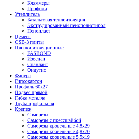
Кляммеры
Профили
Утеплитель
Базальтовая теплоизоляция
Экструдированный пенополистирол
Пенопласт
Цемент
OSB-3 плиты
Пленки изоляционные
FASBOND
Изоспан
Спанлайт
Ондутис
Фанера
Гипсокартон
Профиль 60х27
Подвес прямой
Гибка металла
Труба профильная
Крепеж
Саморезы
Саморезы с прессшайбой
Саморезы кровельные 4,8х29
Саморезы кровельные 4,8х70
Саморезы кровельные 5,5х19