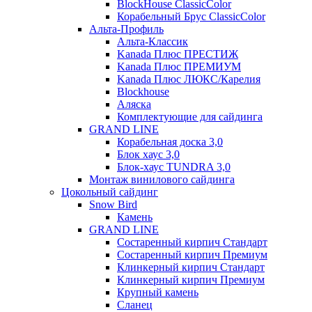
BlockHouse ClassicColor
Корабельный Брус ClassicColor
Альта-Профиль
Альта-Классик
Kanada Плюс ПРЕСТИЖ
Kanada Плюс ПРЕМИУМ
Kanada Плюс ЛЮКС/Карелия
Blockhouse
Аляска
Комплектующие для сайдинга
GRAND LINE
Корабельная доска 3,0
Блок хаус 3,0
Блок-хаус TUNDRA 3,0
Монтаж винилового сайдинга
Цокольный сайдинг
Snow Bird
Камень
GRAND LINE
Состаренный кирпич Стандарт
Состаренный кирпич Премиум
Клинкерный кирпич Стандарт
Клинкерный кирпич Премиум
Крупный камень
Сланец