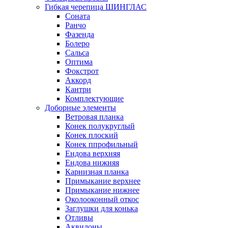
Гибкая черепица ШИНГЛАС
Соната
Ранчо
Фазенда
Болеро
Сальса
Оптима
Фокстрот
Аккорд
Кантри
Комплектующие
Доборные элементы
Ветровая планка
Конек полукруглый
Конек плоский
Конек ппрофильный
Ендова верхняя
Ендова нижняя
Карнизная планка
Примыкание верхнее
Примыкание нижнее
Околооконный откос
Заглушки для конька
Отливы
Аквилоны