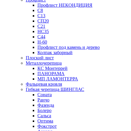
Профлист НЕКОНДИЦИЯ
С8
С13
СП20
С21
НС35
С44
Н-60
Профлист под камень и дерево
Колпак заборный
Плоский лист
Металлочерепица
КС Монтеррей
ПАНОРАМА
МП ЛАМОНТЕРРА
Фальцевая кровля
Гибкая черепица ШИНГЛАС
Соната
Ранчо
Фазенда
Болеро
Сальса
Оптима
Фокстрот