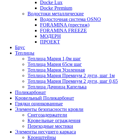
Docke Lux
Docke Premium
Водостоки металлические
Водосточная система OSNO
FORAMINA (престиж)
FORAMINA FREEZE
МОДЕРН
ПРОЕКТ
Брус
Теплицы
Теплица Мария 1,0м шаг
Теплица Мария 65см шаг
Теплица Мария Усиленная
Теплица Мария Премиум 2 дуги, шаг 1м
Теплица Мария Премиум 2 дуги, шаг 0,65
Теплица Дачница Капелька
Поликарбонат
Кровельный Поликарбонат
Грядки оцинкованные
Элементы безопасности кровли
Снегозадержатели
Кровельные ограждения
Переходные мостики
Элементы несущего каркаса
Кронштейны