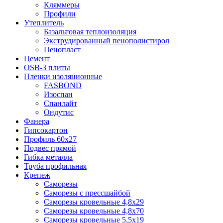
Кляммеры
Профили
Утеплитель
Базальтовая теплоизоляция
Экструдированный пенополистирол
Пенопласт
Цемент
OSB-3 плиты
Пленки изоляционные
FASBOND
Изоспан
Спанлайт
Ондутис
Фанера
Гипсокартон
Профиль 60х27
Подвес прямой
Гибка металла
Труба профильная
Крепеж
Саморезы
Саморезы с прессшайбой
Саморезы кровельные 4,8х29
Саморезы кровельные 4,8х70
Саморезы кровельные 5,5х19