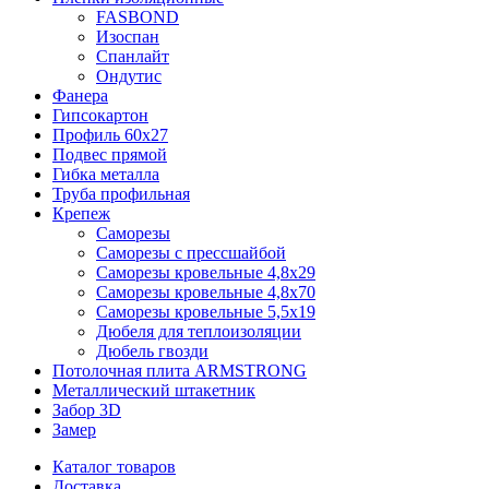
FASBOND
Изоспан
Спанлайт
Ондутис
Фанера
Гипсокартон
Профиль 60х27
Подвес прямой
Гибка металла
Труба профильная
Крепеж
Саморезы
Саморезы с прессшайбой
Саморезы кровельные 4,8х29
Саморезы кровельные 4,8х70
Саморезы кровельные 5,5х19
Дюбеля для теплоизоляции
Дюбель гвозди
Потолочная плита ARMSTRONG
Металлический штакетник
Забор 3D
Замер
Каталог товаров
Доставка