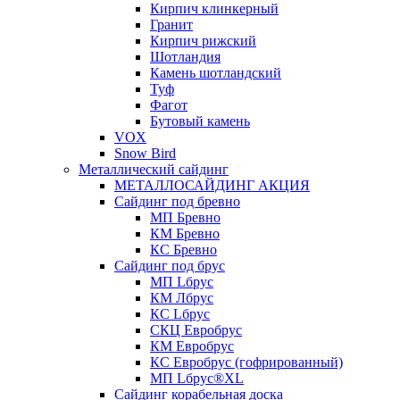
Кирпич клинкерный
Гранит
Кирпич рижский
Шотландия
Камень шотландский
Туф
Фагот
Бутовый камень
VOX
Snow Bird
Металлический сайдинг
МЕТАЛЛОСАЙДИНГ АКЦИЯ
Сайдинг под бревно
МП Бревно
КМ Бревно
КС Бревно
Сайдинг под брус
МП Lбрус
КМ Лбрус
КС Lбрус
СКЦ Евробрус
КМ Евробрус
КС Евробрус (гофрированный)
МП Lбрус®XL
Сайдинг корабельная доска