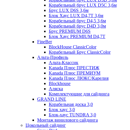
Корабельный брус LUX D5C 3,6м
Брус LUX D6S 3,6м
Блок Хаус LUX D4,7T 3,6м
Корабельный брус D4,5 3,6м
Корабельный брус D4D 3,0м
Брус PREMIUM D6S
Блок Хаус PREMIUM D4,7T
FineBer
BlockHouse ClassicColor
Корабельный Брус ClassicColor
Альта-Профиль
Альта-Классик
Kanada Плюс ПРЕСТИЖ
Kanada Плюс ПРЕМИУМ
Kanada Плюс ЛЮКС/Карелия
Blockhouse
Аляска
Комплектующие для сайдинга
GRAND LINE
Корабельная доска 3,0
Блок хаус 3,0
Блок-хаус TUNDRA 3,0
Монтаж винилового сайдинга
Цокольный сайдинг