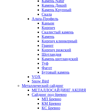
Камень Natur
Камень Дикий
Камень Крупный
Скала
Альта-Профиль
Каньон
Кирпич
Скалистый камень
Камень
Кирпич клинкерный
Гранит
Кирпич рижский
Шотландия
Камень шотландский
Туф
Фагот
Бутовый камень
VOX
Snow Bird
Металлический сайдинг
МЕТАЛЛОСАЙДИНГ АКЦИЯ
Сайдинг под бревно
МП Бревно
КМ Бревно
КС Бревно