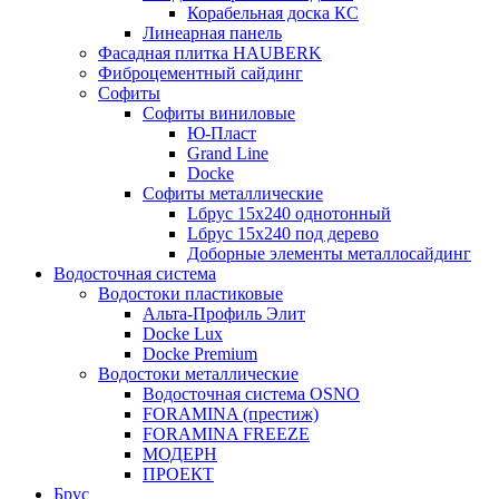
Корабельная доска КС
Линеарная панель
Фасадная плитка HAUBERK
Фиброцементный сайдинг
Софиты
Софиты виниловые
Ю-Пласт
Grand Line
Docke
Софиты металлические
Lбрус 15x240 однотонный
Lбрус 15x240 под дерево
Доборные элементы металлосайдинг
Водосточная система
Водостоки пластиковые
Альта-Профиль Элит
Docke Lux
Docke Premium
Водостоки металлические
Водосточная система OSNO
FORAMINA (престиж)
FORAMINA FREEZE
МОДЕРН
ПРОЕКТ
Брус