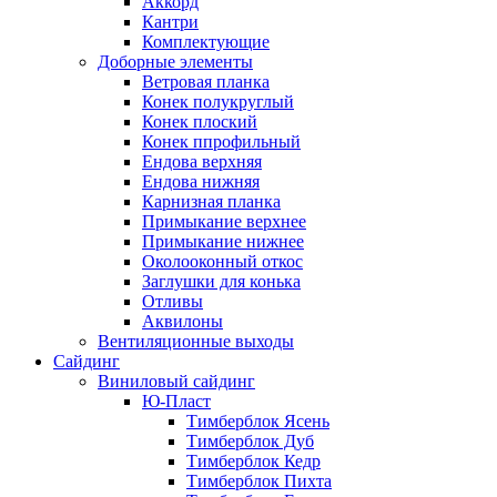
Аккорд
Кантри
Комплектующие
Доборные элементы
Ветровая планка
Конек полукруглый
Конек плоский
Конек ппрофильный
Ендова верхняя
Ендова нижняя
Карнизная планка
Примыкание верхнее
Примыкание нижнее
Околооконный откос
Заглушки для конька
Отливы
Аквилоны
Вентиляционные выходы
Сайдинг
Виниловый сайдинг
Ю-Пласт
Тимберблок Ясень
Тимберблок Дуб
Тимберблок Кедр
Тимберблок Пихта