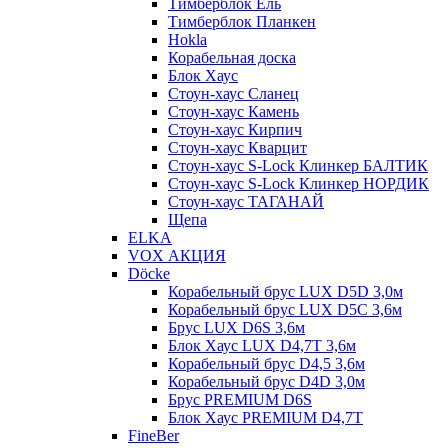
Тимберблок Ель
Тимберблок Планкен
Hokla
Корабельная доска
Блок Хаус
Стоун-хаус Сланец
Стоун-хаус Камень
Стоун-хаус Кирпич
Стоун-хаус Кварцит
Стоун-хаус S-Lock Клинкер БАЛТИК
Стоун-хаус S-Lock Клинкер НОРДИК
Стоун-хаус ТАГАНАЙ
Щепа
ELKA
VOX АКЦИЯ
Döcke
Корабельный брус LUX D5D 3,0м
Корабельный брус LUX D5C 3,6м
Брус LUX D6S 3,6м
Блок Хаус LUX D4,7T 3,6м
Корабельный брус D4,5 3,6м
Корабельный брус D4D 3,0м
Брус PREMIUM D6S
Блок Хаус PREMIUM D4,7T
FineBer