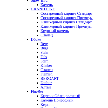
Snow Bird
Камень
GRAND LINE
Состаренный кирпич Стандарт
Состаренный кирпич Премиум
Клинкерный кирпич Стандарт
Клинкерный кирпич Премиум
Крупный камень
Сланец
Döcke
Berg
Burg
Stein
Fels
Stern
Klinker
Сланец
Flemish
BERGART
Dufour
Алтай
FineBer
Кирпич Облицовочный
Камень Природный
Кирпич