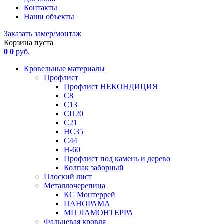
Контакты
Наши объекты
Заказать замер/монтаж
Корзина пуста
0
0
руб.
Кровельные материалы
Профлист
Профлист НЕКОНДИЦИЯ
С8
С13
СП20
С21
НС35
С44
Н-60
Профлист под камень и дерево
Колпак заборный
Плоский лист
Металлочерепица
КС Монтеррей
ПАНОРАМА
МП ЛАМОНТЕРРА
Фальцевая кровля