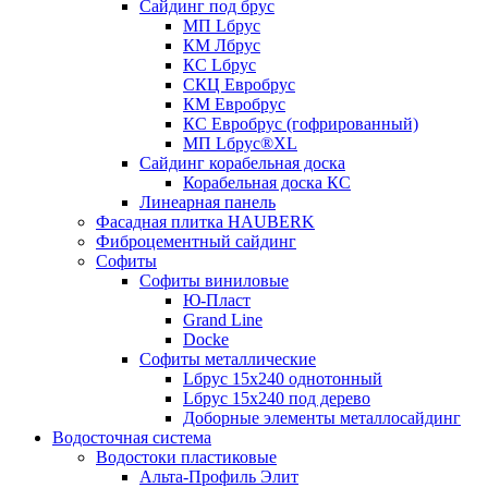
Сайдинг под брус
МП Lбрус
КМ Лбрус
КС Lбрус
СКЦ Евробрус
КМ Евробрус
КС Евробрус (гофрированный)
МП Lбрус®XL
Сайдинг корабельная доска
Корабельная доска КС
Линеарная панель
Фасадная плитка HAUBERK
Фиброцементный сайдинг
Софиты
Софиты виниловые
Ю-Пласт
Grand Line
Docke
Софиты металлические
Lбрус 15x240 однотонный
Lбрус 15x240 под дерево
Доборные элементы металлосайдинг
Водосточная система
Водостоки пластиковые
Альта-Профиль Элит