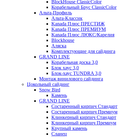
BlockHouse ClassicColor
Корабельный Брус ClassicColor
Альта-Профиль
Альта-Классик
Kanada Плюс ПРЕСТИЖ
Kanada Плюс ПРЕМИУМ
Kanada Плюс ЛЮКС/Карелия
Blockhouse
Аляска
Комплектующие для сайдинга
GRAND LINE
Корабельная доска 3,0
Блок хаус 3,0
Блок-хаус TUNDRA 3,0
Монтаж винилового сайдинга
Цокольный сайдинг
Snow Bird
Камень
GRAND LINE
Состаренный кирпич Стандарт
Состаренный кирпич Премиум
Клинкерный кирпич Стандарт
Клинкерный кирпич Премиум
Крупный камень
Сланец