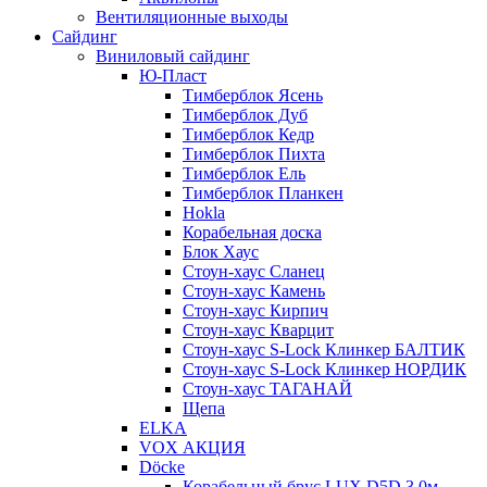
Вентиляционные выходы
Сайдинг
Виниловый сайдинг
Ю-Пласт
Тимберблок Ясень
Тимберблок Дуб
Тимберблок Кедр
Тимберблок Пихта
Тимберблок Ель
Тимберблок Планкен
Hokla
Корабельная доска
Блок Хаус
Стоун-хаус Сланец
Стоун-хаус Камень
Стоун-хаус Кирпич
Стоун-хаус Кварцит
Стоун-хаус S-Lock Клинкер БАЛТИК
Стоун-хаус S-Lock Клинкер НОРДИК
Стоун-хаус ТАГАНАЙ
Щепа
ELKA
VOX АКЦИЯ
Döcke
Корабельный брус LUX D5D 3,0м