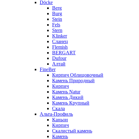
Döcke
Berg
Burg
Stein
Fels
Stern
Klinker
Сланец
Flemish
BERGART
Dufour
Алтай
FineBer
Кирпич Облицовочный
Камень Природный
Кирпич
Камень Natur
Камень Дикий
Камень Крупный
Скала
Альта-Профиль
Каньон
Кирпич
Скалистый камень
Камень