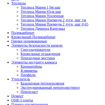
Теплицы
Теплица Мария 1,0м шаг
Теплица Мария 65см шаг
Теплица Мария Усиленная
Теплица Мария Премиум 2 дуги, шаг 1м
Теплица Мария Премиум 2 дуги, шаг 0,65
Теплица Дачница Капелька
Поликарбонат
Кровельный Поликарбонат
Грядки оцинкованные
Элементы безопасности кровли
Снегозадержатели
Кровельные ограждения
Переходные мостики
Элементы несущего каркаса
Кронштейны
Кляммеры
Профили
Утеплитель
Базальтовая теплоизоляция
Экструдированный пенополистирол
Пенопласт
Цемент
OSB-3 плиты
Пленки изоляционные