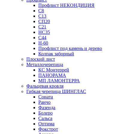
Профлист НЕКОНДИЦИЯ
С8
С13
СП20
С21
НС35
С44
Н-60
Профлист под камень и дерево
Колпак заборный
Плоский лист
Металлочерепица
КС Монтеррей
ПАНОРАМА
МП ЛАМОНТЕРРА
Фальцевая кровля
Гибкая черепица ШИНГЛАС
Соната
Ранчо
Фазенда
Болеро
Сальса
Оптима
Фокстрот