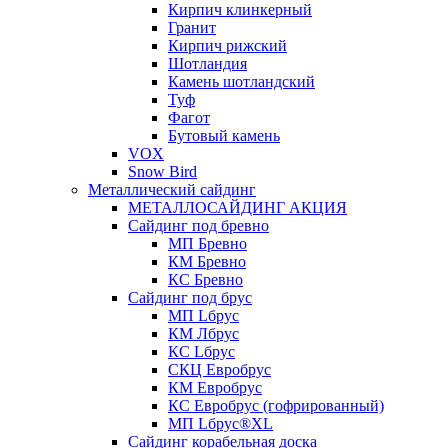
Кирпич клинкерный
Гранит
Кирпич рижский
Шотландия
Камень шотландский
Туф
Фагот
Бутовый камень
VOX
Snow Bird
Металлический сайдинг
МЕТАЛЛОСАЙДИНГ АКЦИЯ
Сайдинг под бревно
МП Бревно
КМ Бревно
КС Бревно
Сайдинг под брус
МП Lбрус
КМ Лбрус
КС Lбрус
СКЦ Евробрус
КМ Евробрус
КС Евробрус (гофрированный)
МП Lбрус®XL
Сайдинг корабельная доска