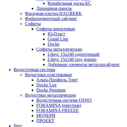
Корабельная доска КС
Линеарная панель
Фасадная плитка HAUBERK
Фиброцементный сайдинг
Софиты
Софиты виниловые
Ю-Пласт
Grand Line
Docke
Софиты металлические
Lбрус 15x240 однотонный
Lбрус 15x240 под дерево
Доборные элементы металлосайдинг
Водосточная система
Водостоки пластиковые
Альта-Профиль Элит
Docke Lux
Docke Premium
Водостоки металлические
Водосточная система OSNO
FORAMINA (престиж)
FORAMINA FREEZE
МОДЕРН
ПРОЕКТ
Брус