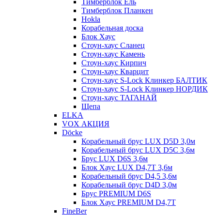
Тимберблок Ель
Тимберблок Планкен
Hokla
Корабельная доска
Блок Хаус
Стоун-хаус Сланец
Стоун-хаус Камень
Стоун-хаус Кирпич
Стоун-хаус Кварцит
Стоун-хаус S-Lock Клинкер БАЛТИК
Стоун-хаус S-Lock Клинкер НОРДИК
Стоун-хаус ТАГАНАЙ
Щепа
ELKA
VOX АКЦИЯ
Döcke
Корабельный брус LUX D5D 3,0м
Корабельный брус LUX D5C 3,6м
Брус LUX D6S 3,6м
Блок Хаус LUX D4,7T 3,6м
Корабельный брус D4,5 3,6м
Корабельный брус D4D 3,0м
Брус PREMIUM D6S
Блок Хаус PREMIUM D4,7T
FineBer