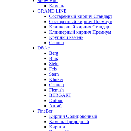
Snow Bird
Камень
GRAND LINE
Состаренный кирпич Стандарт
Состаренный кирпич Премиум
Клинкерный кирпич Стандарт
Клинкерный кирпич Премиум
Крупный камень
Сланец
Döcke
Berg
Burg
Stein
Fels
Stern
Klinker
Сланец
Flemish
BERGART
Dufour
Алтай
FineBer
Кирпич Облицовочный
Камень Природный
Кирпич