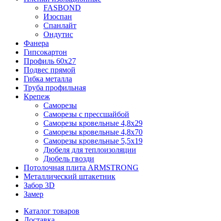
FASBOND
Изоспан
Спанлайт
Ондутис
Фанера
Гипсокартон
Профиль 60х27
Подвес прямой
Гибка металла
Труба профильная
Крепеж
Саморезы
Саморезы с прессшайбой
Саморезы кровельные 4,8х29
Саморезы кровельные 4,8х70
Саморезы кровельные 5,5х19
Дюбеля для теплоизоляции
Дюбель гвозди
Потолочная плита ARMSTRONG
Металлический штакетник
Забор 3D
Замер
Каталог товаров
Доставка