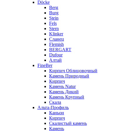
Döcke
Berg
Burg
Stein
Fels
Stern
Klinker
Сланец
Flemish
BERGART
Dufour
Алтай
FineBer
Кирпич Облицовочный
Камень Природный
Кирпич
Камень Natur
Камень Дикий
Камень Крупный
Скала
Альта-Профиль
Каньон
Кирпич
Скалистый камень
Камень