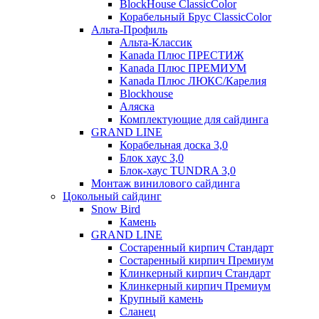
BlockHouse ClassicColor
Корабельный Брус ClassicColor
Альта-Профиль
Альта-Классик
Kanada Плюс ПРЕСТИЖ
Kanada Плюс ПРЕМИУМ
Kanada Плюс ЛЮКС/Карелия
Blockhouse
Аляска
Комплектующие для сайдинга
GRAND LINE
Корабельная доска 3,0
Блок хаус 3,0
Блок-хаус TUNDRA 3,0
Монтаж винилового сайдинга
Цокольный сайдинг
Snow Bird
Камень
GRAND LINE
Состаренный кирпич Стандарт
Состаренный кирпич Премиум
Клинкерный кирпич Стандарт
Клинкерный кирпич Премиум
Крупный камень
Сланец