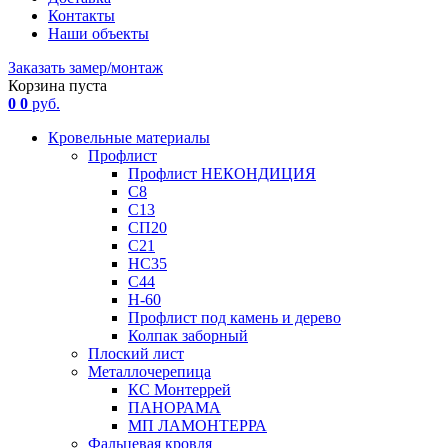
Контакты
Наши объекты
Заказать замер/монтаж
Корзина пуста
0
0
руб.
Кровельные материалы
Профлист
Профлист НЕКОНДИЦИЯ
С8
С13
СП20
С21
НС35
С44
Н-60
Профлист под камень и дерево
Колпак заборный
Плоский лист
Металлочерепица
КС Монтеррей
ПАНОРАМА
МП ЛАМОНТЕРРА
Фальцевая кровля