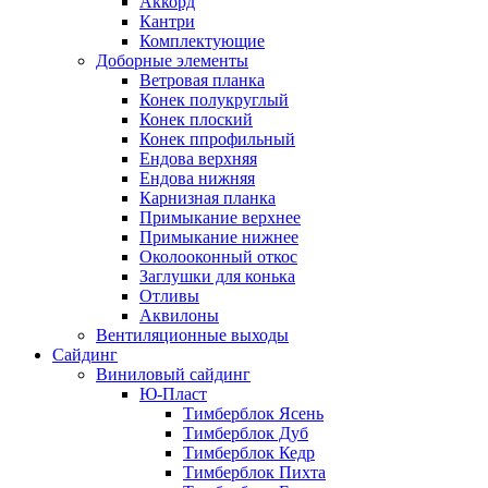
Аккорд
Кантри
Комплектующие
Доборные элементы
Ветровая планка
Конек полукруглый
Конек плоский
Конек ппрофильный
Ендова верхняя
Ендова нижняя
Карнизная планка
Примыкание верхнее
Примыкание нижнее
Околооконный откос
Заглушки для конька
Отливы
Аквилоны
Вентиляционные выходы
Сайдинг
Виниловый сайдинг
Ю-Пласт
Тимберблок Ясень
Тимберблок Дуб
Тимберблок Кедр
Тимберблок Пихта