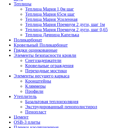
Теплицы
Теплица Мария 1,0м шаг
Теплица Мария 65см шаг
Теплица Мария Усиленная
Теплица Мария Премиум 2 дуги, шаг 1м
Теплица Мария Премиум 2 дуги, шаг 0,65
Теплица Дачница Капелька
Поликарбонат
Кровельный Поликарбонат
Грядки оцинкованные
Элементы безопасности кровли
Снегозадержатели
Кровельные ограждения
Переходные мостики
Элементы несущего каркаса
Кронштейны
Кляммеры
Профили
Утеплитель
Базальтовая теплоизоляция
Экструдированный пенополистирол
Пенопласт
Цемент
OSB-3 плиты
Пленки изоляционные