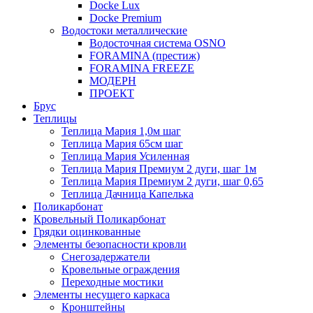
Docke Lux
Docke Premium
Водостоки металлические
Водосточная система OSNO
FORAMINA (престиж)
FORAMINA FREEZE
МОДЕРН
ПРОЕКТ
Брус
Теплицы
Теплица Мария 1,0м шаг
Теплица Мария 65см шаг
Теплица Мария Усиленная
Теплица Мария Премиум 2 дуги, шаг 1м
Теплица Мария Премиум 2 дуги, шаг 0,65
Теплица Дачница Капелька
Поликарбонат
Кровельный Поликарбонат
Грядки оцинкованные
Элементы безопасности кровли
Снегозадержатели
Кровельные ограждения
Переходные мостики
Элементы несущего каркаса
Кронштейны