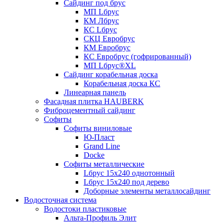
Сайдинг под брус
МП Lбрус
КМ Лбрус
КС Lбрус
СКЦ Евробрус
КМ Евробрус
КС Евробрус (гофрированный)
МП Lбрус®XL
Сайдинг корабельная доска
Корабельная доска КС
Линеарная панель
Фасадная плитка HAUBERK
Фиброцементный сайдинг
Софиты
Софиты виниловые
Ю-Пласт
Grand Line
Docke
Софиты металлические
Lбрус 15x240 однотонный
Lбрус 15x240 под дерево
Доборные элементы металлосайдинг
Водосточная система
Водостоки пластиковые
Альта-Профиль Элит