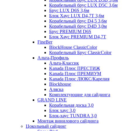
Корабельный брус LUX D5C 3,6м
Брус LUX D6S 3,6м
Блок Хаус LUX D4,7T 3,6м
Корабельный брус D4,5 3,6м
Корабельный брус D4D 3,0м
Брус PREMIUM D6S
Блок Хаус PREMIUM D4,7T
FineBer
BlockHouse ClassicColor
Корабельный Брус ClassicColor
Альта-Профиль
Альта-Классик
Kanada Плюс ПРЕСТИЖ
Kanada Плюс ПРЕМИУМ
Kanada Плюс ЛЮКС/Карелия
Blockhouse
Аляска
Комплектующие для сайдинга
GRAND LINE
Корабельная доска 3,0
Блок хаус 3,0
Блок-хаус TUNDRA 3,0
Монтаж винилового сайдинга
Цокольный сайдинг