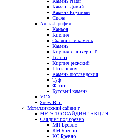
Камень Natur
Камень Дикий
Камень Крупный
Скала
Альта-Профиль
Каньон
Кирпич
Скалистый камень
Камень
Кирпич клинкерный
Гранит
Кирпич рижский
Шотландия
Камень шотландский
Туф
Фагот
Бутовый камень
VOX
Snow Bird
Металлический сайдинг
МЕТАЛЛОСАЙДИНГ АКЦИЯ
Сайдинг под бревно
МП Бревно
КМ Бревно
КС Бревно