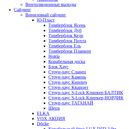
Вентиляционные выходы
Сайдинг
Виниловый сайдинг
Ю-Пласт
Тимберблок Ясень
Тимберблок Дуб
Тимберблок Кедр
Тимберблок Пихта
Тимберблок Ель
Тимберблок Планкен
Hokla
Корабельная доска
Блок Хаус
Стоун-хаус Сланец
Стоун-хаус Камень
Стоун-хаус Кирпич
Стоун-хаус Кварцит
Стоун-хаус S-Lock Клинкер БАЛТИК
Стоун-хаус S-Lock Клинкер НОРДИК
Стоун-хаус ТАГАНАЙ
Щепа
ELKA
VOX АКЦИЯ
Döcke
Корабельный брус LUX D5D 3,0м