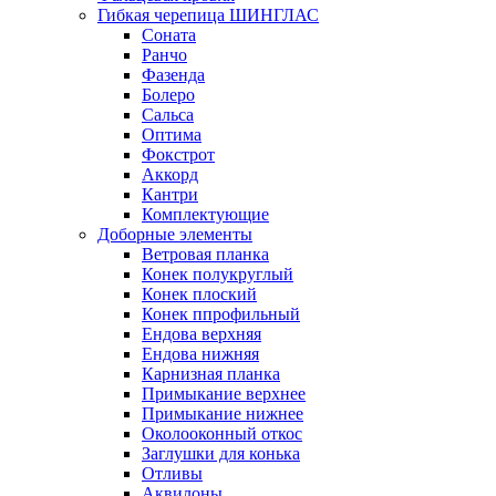
Гибкая черепица ШИНГЛАС
Соната
Ранчо
Фазенда
Болеро
Сальса
Оптима
Фокстрот
Аккорд
Кантри
Комплектующие
Доборные элементы
Ветровая планка
Конек полукруглый
Конек плоский
Конек ппрофильный
Ендова верхняя
Ендова нижняя
Карнизная планка
Примыкание верхнее
Примыкание нижнее
Околооконный откос
Заглушки для конька
Отливы
Аквилоны