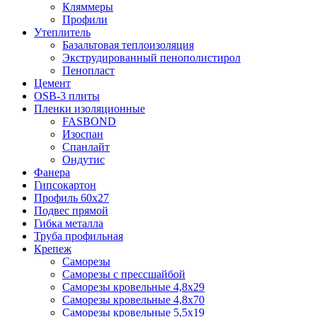
Кляммеры
Профили
Утеплитель
Базальтовая теплоизоляция
Экструдированный пенополистирол
Пенопласт
Цемент
OSB-3 плиты
Пленки изоляционные
FASBOND
Изоспан
Спанлайт
Ондутис
Фанера
Гипсокартон
Профиль 60х27
Подвес прямой
Гибка металла
Труба профильная
Крепеж
Саморезы
Саморезы с прессшайбой
Саморезы кровельные 4,8х29
Саморезы кровельные 4,8х70
Саморезы кровельные 5,5х19