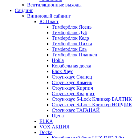
Вентиляционные выходы
Сайдинг
Виниловый сайдинг
Ю-Пласт
Тимберблок Ясень
Тимберблок Дуб
Тимберблок Кедр
Тимберблок Пихта
Тимберблок Ель
Тимберблок Планкен
Hokla
Корабельная доска
Блок Хаус
Стоун-хаус Сланец
Стоун-хаус Камень
Стоун-хаус Кирпич
Стоун-хаус Кварцит
Стоун-хаус S-Lock Клинкер БАЛТИК
Стоун-хаус S-Lock Клинкер НОРДИК
Стоун-хаус ТАГАНАЙ
Щепа
ELKA
VOX АКЦИЯ
Döcke
Корабельный брус LUX D5D 3,0м