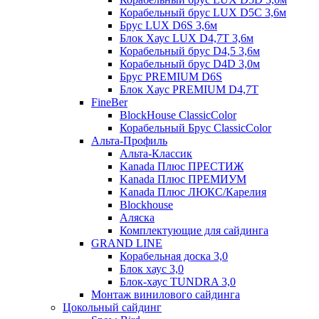
Корабельный брус LUX D5C 3,6м
Брус LUX D6S 3,6м
Блок Хаус LUX D4,7T 3,6м
Корабельный брус D4,5 3,6м
Корабельный брус D4D 3,0м
Брус PREMIUM D6S
Блок Хаус PREMIUM D4,7T
FineBer
BlockHouse ClassicColor
Корабельный Брус ClassicColor
Альта-Профиль
Альта-Классик
Kanada Плюс ПРЕСТИЖ
Kanada Плюс ПРЕМИУМ
Kanada Плюс ЛЮКС/Карелия
Blockhouse
Аляска
Комплектующие для сайдинга
GRAND LINE
Корабельная доска 3,0
Блок хаус 3,0
Блок-хаус TUNDRA 3,0
Монтаж винилового сайдинга
Цокольный сайдинг