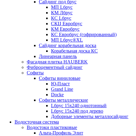
Сайдинг под брус
МП Lбрус
КМ Лбрус
КС Lбрус
СКЦ Евробрус
КМ Евробрус
КС Евробрус (гофрированный)
МП Lбрус®XL
Сайдинг корабельная доска
Корабельная доска КС
Линеарная панель
Фасадная плитка HAUBERK
Фиброцементный сайдинг
Софиты
Софиты виниловые
Ю-Пласт
Grand Line
Docke
Софиты металлические
Lбрус 15x240 однотонный
Lбрус 15x240 под дерево
Доборные элементы металлосайдинг
Водосточная система
Водостоки пластиковые
Альта-Профиль Элит