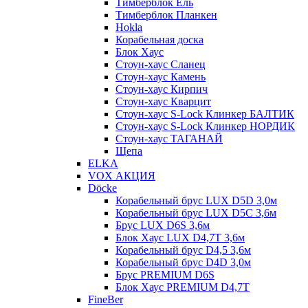
Тимберблок Ель
Тимберблок Планкен
Hokla
Корабельная доска
Блок Хаус
Стоун-хаус Сланец
Стоун-хаус Камень
Стоун-хаус Кирпич
Стоун-хаус Кварцит
Стоун-хаус S-Lock Клинкер БАЛТИК
Стоун-хаус S-Lock Клинкер НОРДИК
Стоун-хаус ТАГАНАЙ
Щепа
ELKA
VOX АКЦИЯ
Döcke
Корабельный брус LUX D5D 3,0м
Корабельный брус LUX D5C 3,6м
Брус LUX D6S 3,6м
Блок Хаус LUX D4,7T 3,6м
Корабельный брус D4,5 3,6м
Корабельный брус D4D 3,0м
Брус PREMIUM D6S
Блок Хаус PREMIUM D4,7T
FineBer