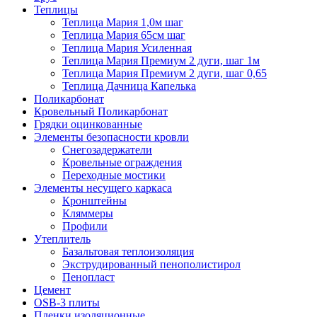
Теплицы
Теплица Мария 1,0м шаг
Теплица Мария 65см шаг
Теплица Мария Усиленная
Теплица Мария Премиум 2 дуги, шаг 1м
Теплица Мария Премиум 2 дуги, шаг 0,65
Теплица Дачница Капелька
Поликарбонат
Кровельный Поликарбонат
Грядки оцинкованные
Элементы безопасности кровли
Снегозадержатели
Кровельные ограждения
Переходные мостики
Элементы несущего каркаса
Кронштейны
Кляммеры
Профили
Утеплитель
Базальтовая теплоизоляция
Экструдированный пенополистирол
Пенопласт
Цемент
OSB-3 плиты
Пленки изоляционные