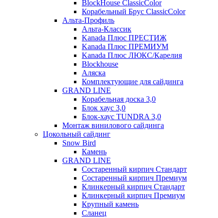
BlockHouse ClassicColor
Корабельный Брус ClassicColor
Альта-Профиль
Альта-Классик
Kanada Плюс ПРЕСТИЖ
Kanada Плюс ПРЕМИУМ
Kanada Плюс ЛЮКС/Карелия
Blockhouse
Аляска
Комплектующие для сайдинга
GRAND LINE
Корабельная доска 3,0
Блок хаус 3,0
Блок-хаус TUNDRA 3,0
Монтаж винилового сайдинга
Цокольный сайдинг
Snow Bird
Камень
GRAND LINE
Состаренный кирпич Стандарт
Состаренный кирпич Премиум
Клинкерный кирпич Стандарт
Клинкерный кирпич Премиум
Крупный камень
Сланец