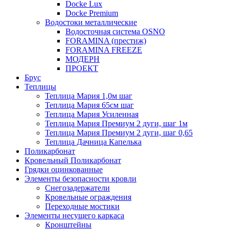
Docke Lux
Docke Premium
Водостоки металлические
Водосточная система OSNO
FORAMINA (престиж)
FORAMINA FREEZE
МОДЕРН
ПРОЕКТ
Брус
Теплицы
Теплица Мария 1,0м шаг
Теплица Мария 65см шаг
Теплица Мария Усиленная
Теплица Мария Премиум 2 дуги, шаг 1м
Теплица Мария Премиум 2 дуги, шаг 0,65
Теплица Дачница Капелька
Поликарбонат
Кровельный Поликарбонат
Грядки оцинкованные
Элементы безопасности кровли
Снегозадержатели
Кровельные ограждения
Переходные мостики
Элементы несущего каркаса
Кронштейны