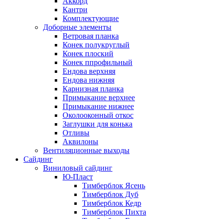
Аккорд
Кантри
Комплектующие
Доборные элементы
Ветровая планка
Конек полукруглый
Конек плоский
Конек ппрофильный
Ендова верхняя
Ендова нижняя
Карнизная планка
Примыкание верхнее
Примыкание нижнее
Околооконный откос
Заглушки для конька
Отливы
Аквилоны
Вентиляционные выходы
Сайдинг
Виниловый сайдинг
Ю-Пласт
Тимберблок Ясень
Тимберблок Дуб
Тимберблок Кедр
Тимберблок Пихта