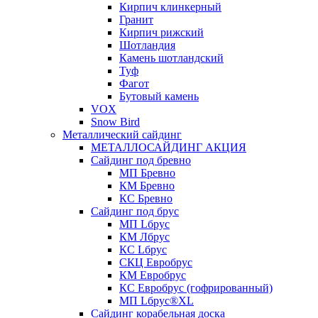
Кирпич клинкерный
Гранит
Кирпич рижский
Шотландия
Камень шотландский
Туф
Фагот
Бутовый камень
VOX
Snow Bird
Металлический сайдинг
МЕТАЛЛОСАЙДИНГ АКЦИЯ
Сайдинг под бревно
МП Бревно
КМ Бревно
КС Бревно
Сайдинг под брус
МП Lбрус
КМ Лбрус
КС Lбрус
СКЦ Евробрус
КМ Евробрус
КС Евробрус (гофрированный)
МП Lбрус®XL
Сайдинг корабельная доска