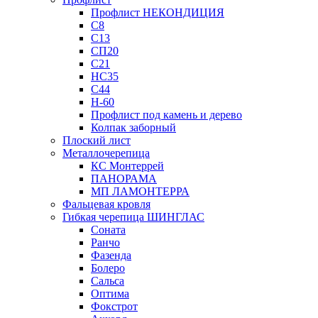
Профлист НЕКОНДИЦИЯ
С8
С13
СП20
С21
НС35
С44
Н-60
Профлист под камень и дерево
Колпак заборный
Плоский лист
Металлочерепица
КС Монтеррей
ПАНОРАМА
МП ЛАМОНТЕРРА
Фальцевая кровля
Гибкая черепица ШИНГЛАС
Соната
Ранчо
Фазенда
Болеро
Сальса
Оптима
Фокстрот