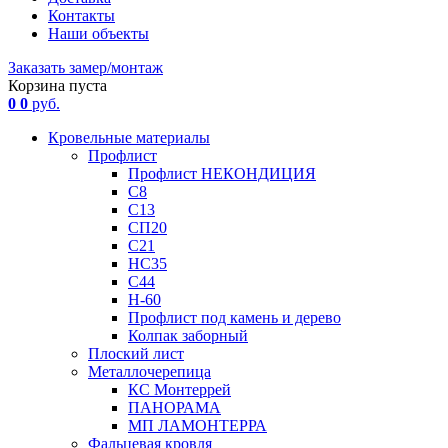
Контакты
Наши объекты
Заказать замер/монтаж
Корзина пуста
0
0
руб.
Кровельные материалы
Профлист
Профлист НЕКОНДИЦИЯ
С8
С13
СП20
С21
НС35
С44
Н-60
Профлист под камень и дерево
Колпак заборный
Плоский лист
Металлочерепица
КС Монтеррей
ПАНОРАМА
МП ЛАМОНТЕРРА
Фальцевая кровля