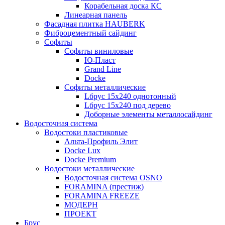
Корабельная доска КС
Линеарная панель
Фасадная плитка HAUBERK
Фиброцементный сайдинг
Софиты
Софиты виниловые
Ю-Пласт
Grand Line
Docke
Софиты металлические
Lбрус 15x240 однотонный
Lбрус 15x240 под дерево
Доборные элементы металлосайдинг
Водосточная система
Водостоки пластиковые
Альта-Профиль Элит
Docke Lux
Docke Premium
Водостоки металлические
Водосточная система OSNO
FORAMINA (престиж)
FORAMINA FREEZE
МОДЕРН
ПРОЕКТ
Брус