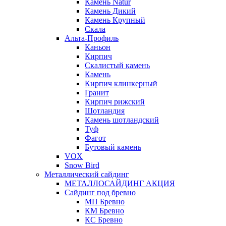
Камень Natur
Камень Дикий
Камень Крупный
Скала
Альта-Профиль
Каньон
Кирпич
Скалистый камень
Камень
Кирпич клинкерный
Гранит
Кирпич рижский
Шотландия
Камень шотландский
Туф
Фагот
Бутовый камень
VOX
Snow Bird
Металлический сайдинг
МЕТАЛЛОСАЙДИНГ АКЦИЯ
Сайдинг под бревно
МП Бревно
КМ Бревно
КС Бревно