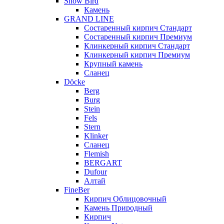
Snow Bird
Камень
GRAND LINE
Состаренный кирпич Стандарт
Состаренный кирпич Премиум
Клинкерный кирпич Стандарт
Клинкерный кирпич Премиум
Крупный камень
Сланец
Döcke
Berg
Burg
Stein
Fels
Stern
Klinker
Сланец
Flemish
BERGART
Dufour
Алтай
FineBer
Кирпич Облицовочный
Камень Природный
Кирпич