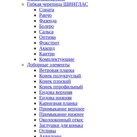
Гибкая черепица ШИНГЛАС
Соната
Ранчо
Фазенда
Болеро
Сальса
Оптима
Фокстрот
Аккорд
Кантри
Комплектующие
Доборные элементы
Ветровая планка
Конек полукруглый
Конек плоский
Конек ппрофильный
Ендова верхняя
Ендова нижняя
Карнизная планка
Примыкание верхнее
Примыкание нижнее
Околооконный откос
Заглушки для конька
Отливы
Аквилоны