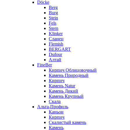
Döcke
Berg
Burg
Stein
Fels
Stern
Klinker
Сланец
Flemish
BERGART
Dufour
Алтай
FineBer
Кирпич Облицовочный
Камень Природный
Кирпич
Камень Natur
Камень Дикий
Камень Крупный
Скала
Альта-Профиль
Каньон
Кирпич
Скалистый камень
Камень