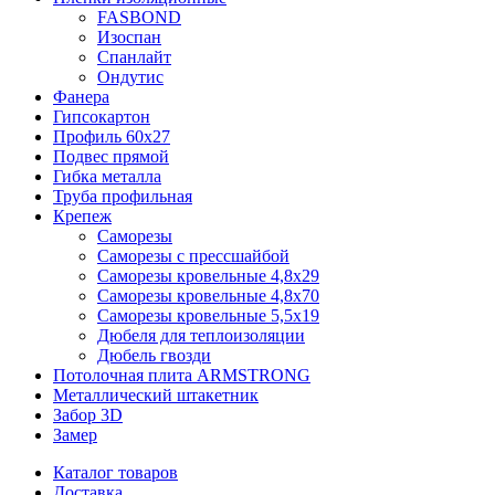
FASBOND
Изоспан
Спанлайт
Ондутис
Фанера
Гипсокартон
Профиль 60х27
Подвес прямой
Гибка металла
Труба профильная
Крепеж
Саморезы
Саморезы с прессшайбой
Саморезы кровельные 4,8х29
Саморезы кровельные 4,8х70
Саморезы кровельные 5,5х19
Дюбеля для теплоизоляции
Дюбель гвозди
Потолочная плита ARMSTRONG
Металлический штакетник
Забор 3D
Замер
Каталог товаров
Доставка