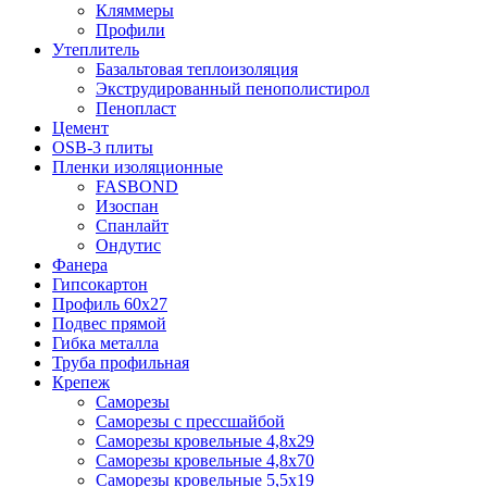
Кляммеры
Профили
Утеплитель
Базальтовая теплоизоляция
Экструдированный пенополистирол
Пенопласт
Цемент
OSB-3 плиты
Пленки изоляционные
FASBOND
Изоспан
Спанлайт
Ондутис
Фанера
Гипсокартон
Профиль 60х27
Подвес прямой
Гибка металла
Труба профильная
Крепеж
Саморезы
Саморезы с прессшайбой
Саморезы кровельные 4,8х29
Саморезы кровельные 4,8х70
Саморезы кровельные 5,5х19