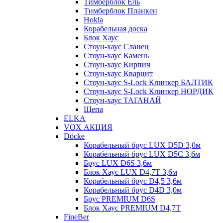
Тимберблок Ель
Тимберблок Планкен
Hokla
Корабельная доска
Блок Хаус
Стоун-хаус Сланец
Стоун-хаус Камень
Стоун-хаус Кирпич
Стоун-хаус Кварцит
Стоун-хаус S-Lock Клинкер БАЛТИК
Стоун-хаус S-Lock Клинкер НОРДИК
Стоун-хаус ТАГАНАЙ
Щепа
ELKA
VOX АКЦИЯ
Döcke
Корабельный брус LUX D5D 3,0м
Корабельный брус LUX D5C 3,6м
Брус LUX D6S 3,6м
Блок Хаус LUX D4,7T 3,6м
Корабельный брус D4,5 3,6м
Корабельный брус D4D 3,0м
Брус PREMIUM D6S
Блок Хаус PREMIUM D4,7T
FineBer