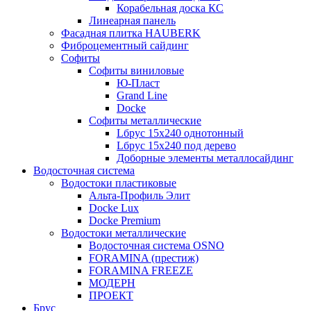
Корабельная доска КС
Линеарная панель
Фасадная плитка HAUBERK
Фиброцементный сайдинг
Софиты
Софиты виниловые
Ю-Пласт
Grand Line
Docke
Софиты металлические
Lбрус 15x240 однотонный
Lбрус 15x240 под дерево
Доборные элементы металлосайдинг
Водосточная система
Водостоки пластиковые
Альта-Профиль Элит
Docke Lux
Docke Premium
Водостоки металлические
Водосточная система OSNO
FORAMINA (престиж)
FORAMINA FREEZE
МОДЕРН
ПРОЕКТ
Брус