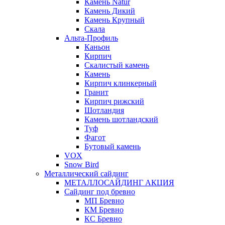
Камень Natur
Камень Дикий
Камень Крупный
Скала
Альта-Профиль
Каньон
Кирпич
Скалистый камень
Камень
Кирпич клинкерный
Гранит
Кирпич рижский
Шотландия
Камень шотландский
Туф
Фагот
Бутовый камень
VOX
Snow Bird
Металлический сайдинг
МЕТАЛЛОСАЙДИНГ АКЦИЯ
Сайдинг под бревно
МП Бревно
КМ Бревно
КС Бревно