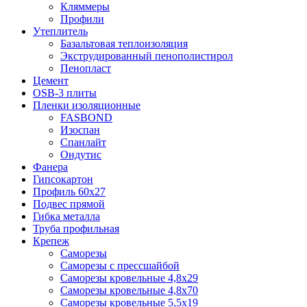
Кляммеры
Профили
Утеплитель
Базальтовая теплоизоляция
Экструдированный пенополистирол
Пенопласт
Цемент
OSB-3 плиты
Пленки изоляционные
FASBOND
Изоспан
Спанлайт
Ондутис
Фанера
Гипсокартон
Профиль 60х27
Подвес прямой
Гибка металла
Труба профильная
Крепеж
Саморезы
Саморезы с прессшайбой
Саморезы кровельные 4,8х29
Саморезы кровельные 4,8х70
Саморезы кровельные 5,5х19