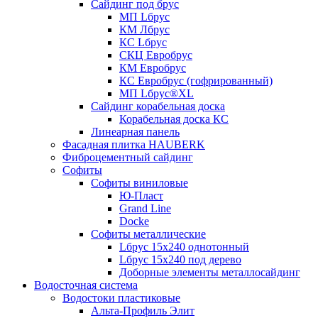
Сайдинг под брус
МП Lбрус
КМ Лбрус
КС Lбрус
СКЦ Евробрус
КМ Евробрус
КС Евробрус (гофрированный)
МП Lбрус®XL
Сайдинг корабельная доска
Корабельная доска КС
Линеарная панель
Фасадная плитка HAUBERK
Фиброцементный сайдинг
Софиты
Софиты виниловые
Ю-Пласт
Grand Line
Docke
Софиты металлические
Lбрус 15x240 однотонный
Lбрус 15x240 под дерево
Доборные элементы металлосайдинг
Водосточная система
Водостоки пластиковые
Альта-Профиль Элит