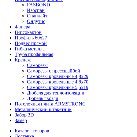
FASBOND
Изоспан
Спанлайт
Ондутис
Фанера
Гипсокартон
Профиль 60х27
Подвес прямой
Гибка металла
Труба профильная
Крепеж
Саморезы
Саморезы с прессшайбой
Саморезы кровельные 4,8х29
Саморезы кровельные 4,8х70
Саморезы кровельные 5,5х19
Дюбеля для теплоизоляции
Дюбель гвозди
Потолочная плита ARMSTRONG
Металлический штакетник
Забор 3D
Замер
Каталог товаров
Доставка