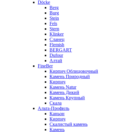
Döcke
Berg
Burg
Stein
Fels
Stern
Klinker
Сланец
Flemish
BERGART
Dufour
Алтай
FineBer
Кирпич Облицовочный
Камень Природный
Кирпич
Камень Natur
Камень Дикий
Камень Крупный
Скала
Альта-Профиль
Каньон
Кирпич
Скалистый камень
Камень