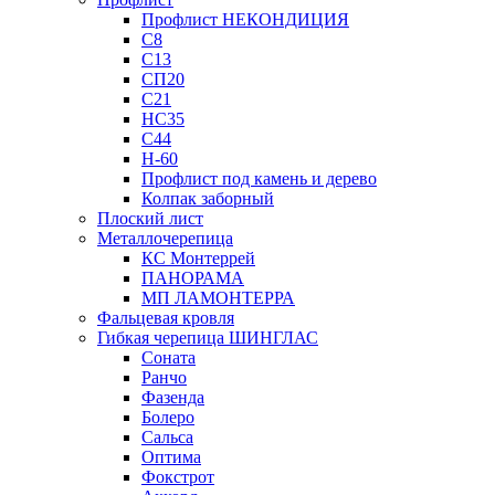
Профлист НЕКОНДИЦИЯ
С8
С13
СП20
С21
НС35
С44
Н-60
Профлист под камень и дерево
Колпак заборный
Плоский лист
Металлочерепица
КС Монтеррей
ПАНОРАМА
МП ЛАМОНТЕРРА
Фальцевая кровля
Гибкая черепица ШИНГЛАС
Соната
Ранчо
Фазенда
Болеро
Сальса
Оптима
Фокстрот