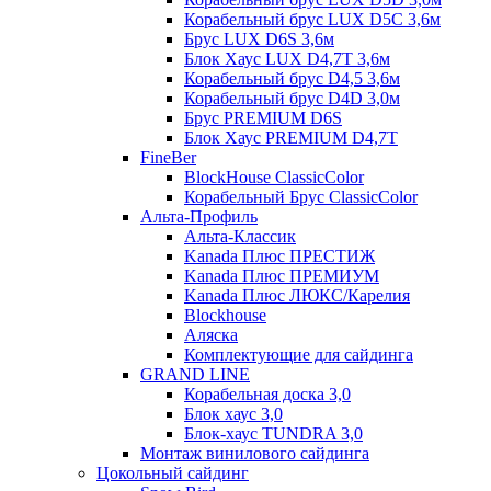
Корабельный брус LUX D5C 3,6м
Брус LUX D6S 3,6м
Блок Хаус LUX D4,7T 3,6м
Корабельный брус D4,5 3,6м
Корабельный брус D4D 3,0м
Брус PREMIUM D6S
Блок Хаус PREMIUM D4,7T
FineBer
BlockHouse ClassicColor
Корабельный Брус ClassicColor
Альта-Профиль
Альта-Классик
Kanada Плюс ПРЕСТИЖ
Kanada Плюс ПРЕМИУМ
Kanada Плюс ЛЮКС/Карелия
Blockhouse
Аляска
Комплектующие для сайдинга
GRAND LINE
Корабельная доска 3,0
Блок хаус 3,0
Блок-хаус TUNDRA 3,0
Монтаж винилового сайдинга
Цокольный сайдинг