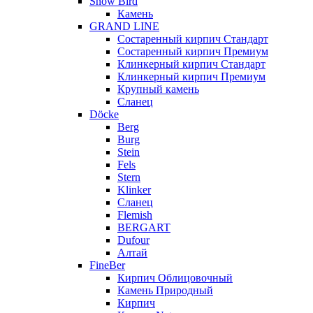
Snow Bird
Камень
GRAND LINE
Состаренный кирпич Стандарт
Состаренный кирпич Премиум
Клинкерный кирпич Стандарт
Клинкерный кирпич Премиум
Крупный камень
Сланец
Döcke
Berg
Burg
Stein
Fels
Stern
Klinker
Сланец
Flemish
BERGART
Dufour
Алтай
FineBer
Кирпич Облицовочный
Камень Природный
Кирпич