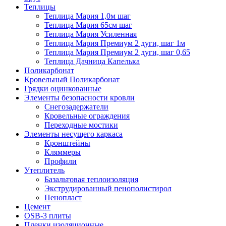
Теплицы
Теплица Мария 1,0м шаг
Теплица Мария 65см шаг
Теплица Мария Усиленная
Теплица Мария Премиум 2 дуги, шаг 1м
Теплица Мария Премиум 2 дуги, шаг 0,65
Теплица Дачница Капелька
Поликарбонат
Кровельный Поликарбонат
Грядки оцинкованные
Элементы безопасности кровли
Снегозадержатели
Кровельные ограждения
Переходные мостики
Элементы несущего каркаса
Кронштейны
Кляммеры
Профили
Утеплитель
Базальтовая теплоизоляция
Экструдированный пенополистирол
Пенопласт
Цемент
OSB-3 плиты
Пленки изоляционные