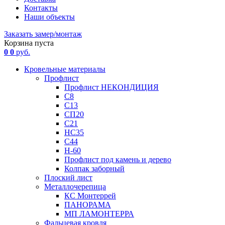
Контакты
Наши объекты
Заказать замер/монтаж
Корзина пуста
0
0
руб.
Кровельные материалы
Профлист
Профлист НЕКОНДИЦИЯ
С8
С13
СП20
С21
НС35
С44
Н-60
Профлист под камень и дерево
Колпак заборный
Плоский лист
Металлочерепица
КС Монтеррей
ПАНОРАМА
МП ЛАМОНТЕРРА
Фальцевая кровля