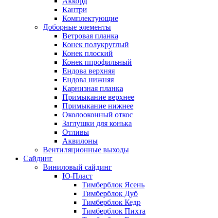
Аккорд
Кантри
Комплектующие
Доборные элементы
Ветровая планка
Конек полукруглый
Конек плоский
Конек ппрофильный
Ендова верхняя
Ендова нижняя
Карнизная планка
Примыкание верхнее
Примыкание нижнее
Околооконный откос
Заглушки для конька
Отливы
Аквилоны
Вентиляционные выходы
Сайдинг
Виниловый сайдинг
Ю-Пласт
Тимберблок Ясень
Тимберблок Дуб
Тимберблок Кедр
Тимберблок Пихта