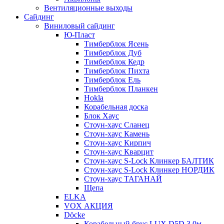
Вентиляционные выходы
Сайдинг
Виниловый сайдинг
Ю-Пласт
Тимберблок Ясень
Тимберблок Дуб
Тимберблок Кедр
Тимберблок Пихта
Тимберблок Ель
Тимберблок Планкен
Hokla
Корабельная доска
Блок Хаус
Стоун-хаус Сланец
Стоун-хаус Камень
Стоун-хаус Кирпич
Стоун-хаус Кварцит
Стоун-хаус S-Lock Клинкер БАЛТИК
Стоун-хаус S-Lock Клинкер НОРДИК
Стоун-хаус ТАГАНАЙ
Щепа
ELKA
VOX АКЦИЯ
Döcke
Корабельный брус LUX D5D 3,0м