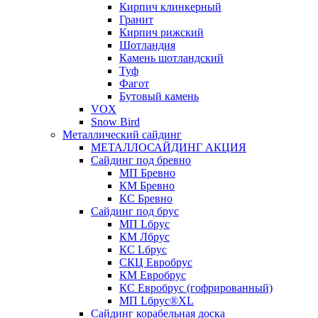
Кирпич клинкерный
Гранит
Кирпич рижский
Шотландия
Камень шотландский
Туф
Фагот
Бутовый камень
VOX
Snow Bird
Металлический сайдинг
МЕТАЛЛОСАЙДИНГ АКЦИЯ
Сайдинг под бревно
МП Бревно
КМ Бревно
КС Бревно
Сайдинг под брус
МП Lбрус
КМ Лбрус
КС Lбрус
СКЦ Евробрус
КМ Евробрус
КС Евробрус (гофрированный)
МП Lбрус®XL
Сайдинг корабельная доска