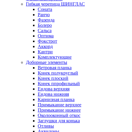
Гибкая черепица ШИНГЛАС
Соната
Ранчо
Фазенда
Болеро
Сальса
Оптима
Фокстрот
Аккорд
Кантри
Комплектующие
Доборные элементы
Ветровая планка
Конек полукруглый
Конек плоский
Конек ппрофильный
Ендова верхняя
Ендова нижняя
Карнизная планка
Примыкание верхнее
Примыкание нижнее
Околооконный откос
Заглушки для конька
Отливы
Аквилоны