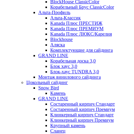
BlockHouse ClassicColor
Корабельный Брус ClassicColor
Альта-Профиль
Альта-Классик
Kanada Плюс ПРЕСТИЖ
Kanada Плюс ПРЕМИУМ
Kanada Плюс ЛЮКС/Карелия
Blockhouse
Аляска
Комплектующие для сайдинга
GRAND LINE
Корабельная доска 3,0
Блок хаус 3,0
Блок-хаус TUNDRA 3,0
Монтаж винилового сайдинга
Цокольный сайдинг
Snow Bird
Камень
GRAND LINE
Состаренный кирпич Стандарт
Состаренный кирпич Премиум
Клинкерный кирпич Стандарт
Клинкерный кирпич Премиум
Крупный камень
Сланец