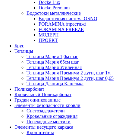
Docke Lux
Docke Premium
Водостоки металлические
Водосточная система OSNO
FORAMINA (престиж)
FORAMINA FREEZE
МОДЕРН
ПРОЕКТ
Брус
Теплицы
Теплица Мария 1,0м шаг
Теплица Мария 65см шаг
Теплица Мария Усиленная
Теплица Мария Премиум 2 дуги, шаг 1м
Теплица Мария Премиум 2 дуги, шаг 0,65
Теплица Дачница Капелька
Поликарбонат
Кровельный Поликарбонат
Грядки оцинкованные
Элементы безопасности кровли
Снегозадержатели
Кровельные ограждения
Переходные мостики
Элементы несущего каркаса
Кронштейны