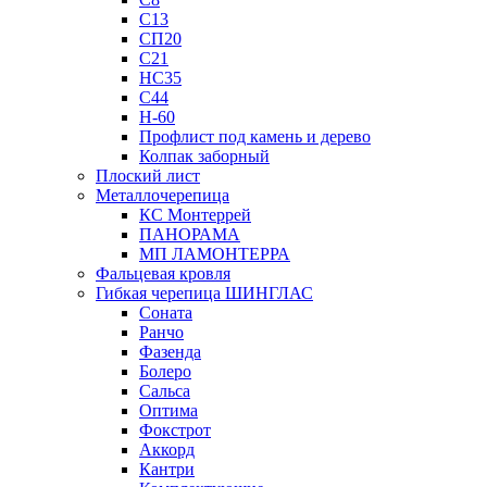
С13
СП20
С21
НС35
С44
Н-60
Профлист под камень и дерево
Колпак заборный
Плоский лист
Металлочерепица
КС Монтеррей
ПАНОРАМА
МП ЛАМОНТЕРРА
Фальцевая кровля
Гибкая черепица ШИНГЛАС
Соната
Ранчо
Фазенда
Болеро
Сальса
Оптима
Фокстрот
Аккорд
Кантри