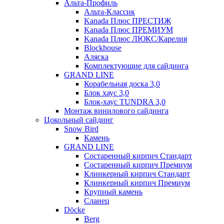
Альта-Профиль
Альта-Классик
Kanada Плюс ПРЕСТИЖ
Kanada Плюс ПРЕМИУМ
Kanada Плюс ЛЮКС/Карелия
Blockhouse
Аляска
Комплектующие для сайдинга
GRAND LINE
Корабельная доска 3,0
Блок хаус 3,0
Блок-хаус TUNDRA 3,0
Монтаж винилового сайдинга
Цокольный сайдинг
Snow Bird
Камень
GRAND LINE
Состаренный кирпич Стандарт
Состаренный кирпич Премиум
Клинкерный кирпич Стандарт
Клинкерный кирпич Премиум
Крупный камень
Сланец
Döcke
Berg