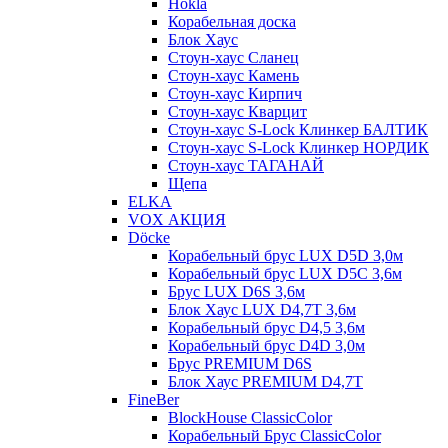
Hokla
Корабельная доска
Блок Хаус
Стоун-хаус Сланец
Стоун-хаус Камень
Стоун-хаус Кирпич
Стоун-хаус Кварцит
Стоун-хаус S-Lock Клинкер БАЛТИК
Стоун-хаус S-Lock Клинкер НОРДИК
Стоун-хаус ТАГАНАЙ
Щепа
ELKA
VOX АКЦИЯ
Döcke
Корабельный брус LUX D5D 3,0м
Корабельный брус LUX D5C 3,6м
Брус LUX D6S 3,6м
Блок Хаус LUX D4,7T 3,6м
Корабельный брус D4,5 3,6м
Корабельный брус D4D 3,0м
Брус PREMIUM D6S
Блок Хаус PREMIUM D4,7T
FineBer
BlockHouse ClassicColor
Корабельный Брус ClassicColor