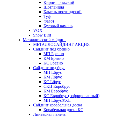
Кирпич рижский
Шотландия
Камень шотландский
Туф
Фагот
Бутовый камень
VOX
Snow Bird
Металлический сайдинг
МЕТАЛЛОСАЙДИНГ АКЦИЯ
Сайдинг под бревно
МП Бревно
КМ Бревно
КС Бревно
Сайдинг под брус
МП Lбрус
КМ Лбрус
КС Lбрус
СКЦ Евробрус
КМ Евробрус
КС Евробрус (гофрированный)
МП Lбрус®XL
Сайдинг корабельная доска
Корабельная доска КС
Линеарная панель