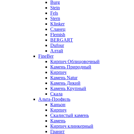
Burg
Stein
Fels
Stern
Klinker
Сланец
Flemish
BERGART
Dufour
Алтай
FineBer
Кирпич Облицовочный
Камень Природный
Кирпич
Камень Natur
Камень Дикий
Камень Крупный
Скала
Альта-Профиль
Каньон
Кирпич
Скалистый камень
Камень
Кирпич клинкерный
Гранит