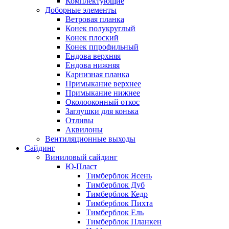
Комплектующие
Доборные элементы
Ветровая планка
Конек полукруглый
Конек плоский
Конек ппрофильный
Ендова верхняя
Ендова нижняя
Карнизная планка
Примыкание верхнее
Примыкание нижнее
Околооконный откос
Заглушки для конька
Отливы
Аквилоны
Вентиляционные выходы
Сайдинг
Виниловый сайдинг
Ю-Пласт
Тимберблок Ясень
Тимберблок Дуб
Тимберблок Кедр
Тимберблок Пихта
Тимберблок Ель
Тимберблок Планкен