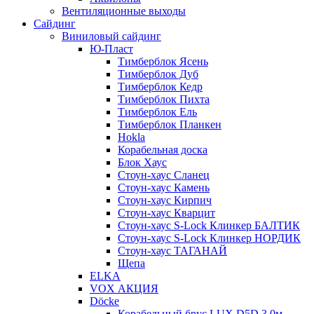
Вентиляционные выходы
Сайдинг
Виниловый сайдинг
Ю-Пласт
Тимберблок Ясень
Тимберблок Дуб
Тимберблок Кедр
Тимберблок Пихта
Тимберблок Ель
Тимберблок Планкен
Hokla
Корабельная доска
Блок Хаус
Стоун-хаус Сланец
Стоун-хаус Камень
Стоун-хаус Кирпич
Стоун-хаус Кварцит
Стоун-хаус S-Lock Клинкер БАЛТИК
Стоун-хаус S-Lock Клинкер НОРДИК
Стоун-хаус ТАГАНАЙ
Щепа
ELKA
VOX АКЦИЯ
Döcke
Корабельный брус LUX D5D 3,0м