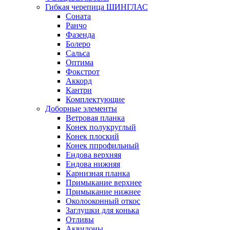
Гибкая черепица ШИНГЛАС
Соната
Ранчо
Фазенда
Болеро
Сальса
Оптима
Фокстрот
Аккорд
Кантри
Комплектующие
Доборные элементы
Ветровая планка
Конек полукруглый
Конек плоский
Конек ппрофильный
Ендова верхняя
Ендова нижняя
Карнизная планка
Примыкание верхнее
Примыкание нижнее
Околооконный откос
Заглушки для конька
Отливы
Аквилоны