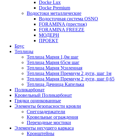
Docke Lux
Docke Premium
Водостоки металлические
Водосточная система OSNO
FORAMINA (престиж)
FORAMINA FREEZE
МОДЕРН
ПРОЕКТ
Брус
Теплицы
Теплица Мария 1,0м шаг
Теплица Мария 65см шаг
Теплица Мария Усиленная
Теплица Мария Премиум 2 дуги, шаг 1м
Теплица Мария Премиум 2 дуги, шаг 0,65
Теплица Дачница Капелька
Поликарбонат
Кровельный Поликарбонат
Грядки оцинкованные
Элементы безопасности кровли
Снегозадержатели
Кровельные ограждения
Переходные мостики
Элементы несущего каркаса
Кронштейны