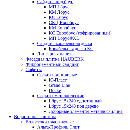
Сайдинг под брус
МП Lбрус
КМ Лбрус
КС Lбрус
СКЦ Евробрус
КМ Евробрус
КС Евробрус (гофрированный)
МП Lбрус®XL
Сайдинг корабельная доска
Корабельная доска КС
Линеарная панель
Фасадная плитка HAUBERK
Фиброцементный сайдинг
Софиты
Софиты виниловые
Ю-Пласт
Grand Line
Docke
Софиты металлические
Lбрус 15x240 однотонный
Lбрус 15x240 под дерево
Доборные элементы металлосайдинг
Водосточная система
Водостоки пластиковые
Альта-Профиль Элит