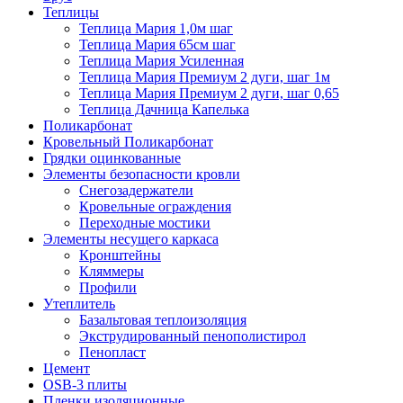
Теплицы
Теплица Мария 1,0м шаг
Теплица Мария 65см шаг
Теплица Мария Усиленная
Теплица Мария Премиум 2 дуги, шаг 1м
Теплица Мария Премиум 2 дуги, шаг 0,65
Теплица Дачница Капелька
Поликарбонат
Кровельный Поликарбонат
Грядки оцинкованные
Элементы безопасности кровли
Снегозадержатели
Кровельные ограждения
Переходные мостики
Элементы несущего каркаса
Кронштейны
Кляммеры
Профили
Утеплитель
Базальтовая теплоизоляция
Экструдированный пенополистирол
Пенопласт
Цемент
OSB-3 плиты
Пленки изоляционные