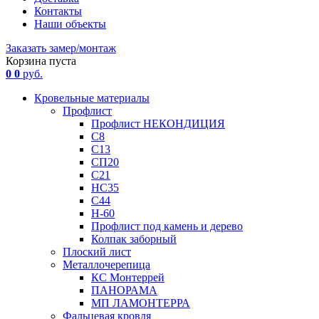
Контакты
Наши объекты
Заказать замер/монтаж
Корзина пуста
0
0
руб.
Кровельные материалы
Профлист
Профлист НЕКОНДИЦИЯ
С8
С13
СП20
С21
НС35
С44
Н-60
Профлист под камень и дерево
Колпак заборный
Плоский лист
Металлочерепица
КС Монтеррей
ПАНОРАМА
МП ЛАМОНТЕРРА
Фальцевая кровля