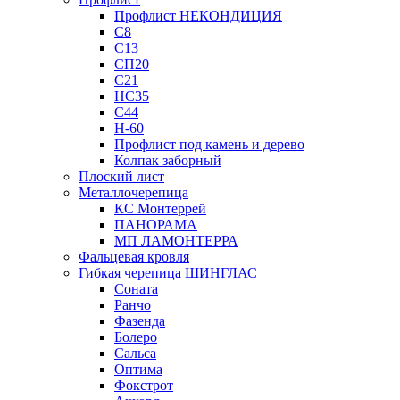
Профлист НЕКОНДИЦИЯ
С8
С13
СП20
С21
НС35
С44
Н-60
Профлист под камень и дерево
Колпак заборный
Плоский лист
Металлочерепица
КС Монтеррей
ПАНОРАМА
МП ЛАМОНТЕРРА
Фальцевая кровля
Гибкая черепица ШИНГЛАС
Соната
Ранчо
Фазенда
Болеро
Сальса
Оптима
Фокстрот