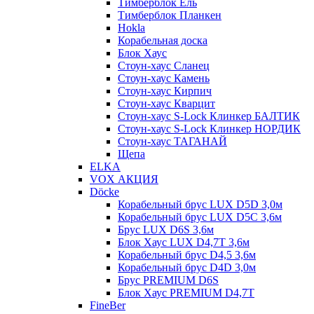
Тимберблок Ель
Тимберблок Планкен
Hokla
Корабельная доска
Блок Хаус
Стоун-хаус Сланец
Стоун-хаус Камень
Стоун-хаус Кирпич
Стоун-хаус Кварцит
Стоун-хаус S-Lock Клинкер БАЛТИК
Стоун-хаус S-Lock Клинкер НОРДИК
Стоун-хаус ТАГАНАЙ
Щепа
ELKA
VOX АКЦИЯ
Döcke
Корабельный брус LUX D5D 3,0м
Корабельный брус LUX D5C 3,6м
Брус LUX D6S 3,6м
Блок Хаус LUX D4,7T 3,6м
Корабельный брус D4,5 3,6м
Корабельный брус D4D 3,0м
Брус PREMIUM D6S
Блок Хаус PREMIUM D4,7T
FineBer