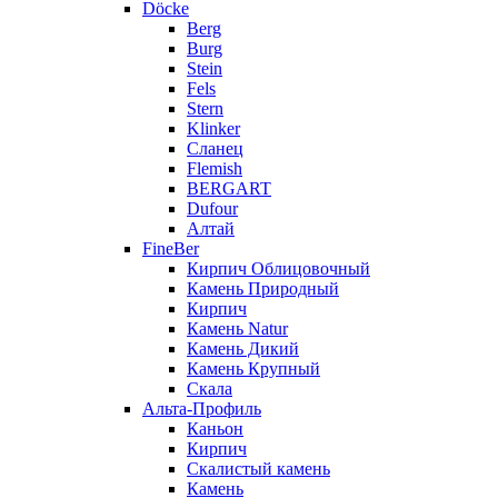
Döcke
Berg
Burg
Stein
Fels
Stern
Klinker
Сланец
Flemish
BERGART
Dufour
Алтай
FineBer
Кирпич Облицовочный
Камень Природный
Кирпич
Камень Natur
Камень Дикий
Камень Крупный
Скала
Альта-Профиль
Каньон
Кирпич
Скалистый камень
Камень