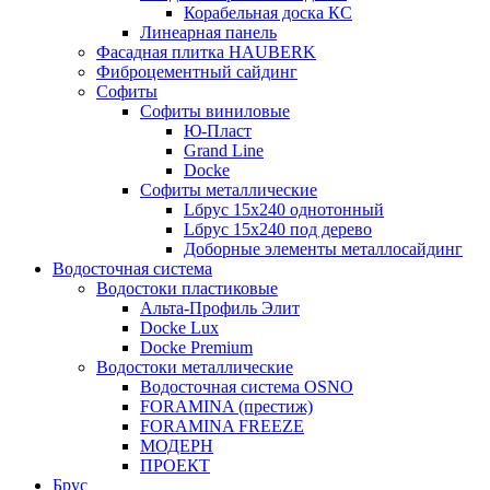
Корабельная доска КС
Линеарная панель
Фасадная плитка HAUBERK
Фиброцементный сайдинг
Софиты
Софиты виниловые
Ю-Пласт
Grand Line
Docke
Софиты металлические
Lбрус 15x240 однотонный
Lбрус 15x240 под дерево
Доборные элементы металлосайдинг
Водосточная система
Водостоки пластиковые
Альта-Профиль Элит
Docke Lux
Docke Premium
Водостоки металлические
Водосточная система OSNO
FORAMINA (престиж)
FORAMINA FREEZE
МОДЕРН
ПРОЕКТ
Брус