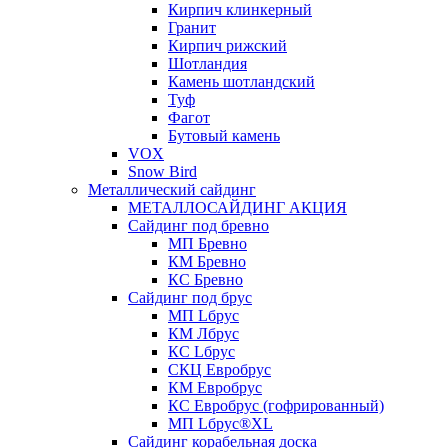
Кирпич клинкерный
Гранит
Кирпич рижский
Шотландия
Камень шотландский
Туф
Фагот
Бутовый камень
VOX
Snow Bird
Металлический сайдинг
МЕТАЛЛОСАЙДИНГ АКЦИЯ
Сайдинг под бревно
МП Бревно
КМ Бревно
КС Бревно
Сайдинг под брус
МП Lбрус
КМ Лбрус
КС Lбрус
СКЦ Евробрус
КМ Евробрус
КС Евробрус (гофрированный)
МП Lбрус®XL
Сайдинг корабельная доска