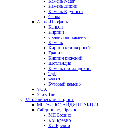
Камень Natur
Камень Дикий
Камень Крупный
Скала
Альта-Профиль
Каньон
Кирпич
Скалистый камень
Камень
Кирпич клинкерный
Гранит
Кирпич рижский
Шотландия
Камень шотландский
Туф
Фагот
Бутовый камень
VOX
Snow Bird
Металлический сайдинг
МЕТАЛЛОСАЙДИНГ АКЦИЯ
Сайдинг под бревно
МП Бревно
КМ Бревно
КС Бревно