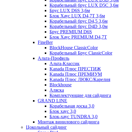
Корабельный брус LUX D5C 3,6м
Брус LUX D6S 3,6м
Блок Хаус LUX D4,7T 3,6м
Корабельный брус D4,5 3,6м
Корабельный брус D4D 3,0м
Брус PREMIUM D6S
Блок Хаус PREMIUM D4,7T
FineBer
BlockHouse ClassicColor
Корабельный Брус ClassicColor
Альта-Профиль
Альта-Классик
Kanada Плюс ПРЕСТИЖ
Kanada Плюс ПРЕМИУМ
Kanada Плюс ЛЮКС/Карелия
Blockhouse
Аляска
Комплектующие для сайдинга
GRAND LINE
Корабельная доска 3,0
Блок хаус 3,0
Блок-хаус TUNDRA 3,0
Монтаж винилового сайдинга
Цокольный сайдинг