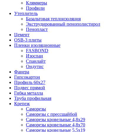
Кляммеры
Профили
Утеплитель
Базальтовая теплоизоляция
Экструдированный пенополистирол
Пенопласт
Цемент
OSB-3 плиты
Пленки изоляционные
FASBOND
Изоспан
Спанлайт
Ондутис
Фанера
Гипсокартон
Профиль 60х27
Подвес прямой
Гибка металла
Труба профильная
Крепеж
Саморезы
Саморезы с прессшайбой
Саморезы кровельные 4,8х29
Саморезы кровельные 4,8х70
Саморезы кровельные 5,5х19