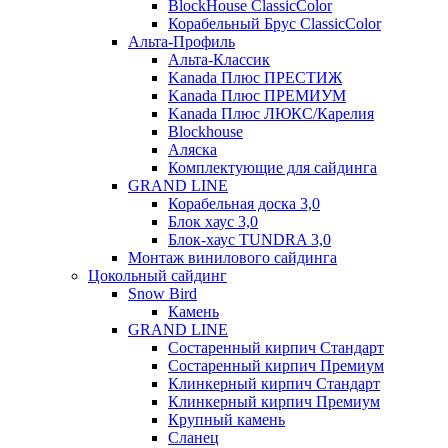
BlockHouse ClassicColor
Корабельный Брус ClassicColor
Альта-Профиль
Альта-Классик
Kanada Плюс ПРЕСТИЖ
Kanada Плюс ПРЕМИУМ
Kanada Плюс ЛЮКС/Карелия
Blockhouse
Аляска
Комплектующие для сайдинга
GRAND LINE
Корабельная доска 3,0
Блок хаус 3,0
Блок-хаус TUNDRA 3,0
Монтаж винилового сайдинга
Цокольный сайдинг
Snow Bird
Камень
GRAND LINE
Состаренный кирпич Стандарт
Состаренный кирпич Премиум
Клинкерный кирпич Стандарт
Клинкерный кирпич Премиум
Крупный камень
Сланец