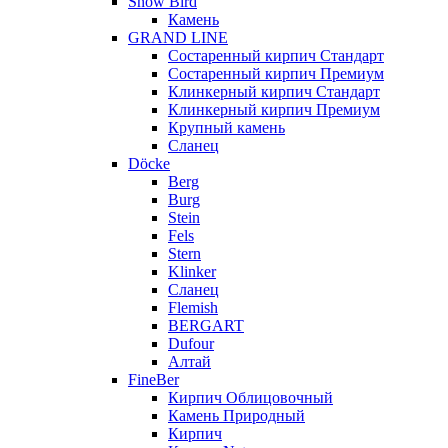
Snow Bird
Камень
GRAND LINE
Состаренный кирпич Стандарт
Состаренный кирпич Премиум
Клинкерный кирпич Стандарт
Клинкерный кирпич Премиум
Крупный камень
Сланец
Döcke
Berg
Burg
Stein
Fels
Stern
Klinker
Сланец
Flemish
BERGART
Dufour
Алтай
FineBer
Кирпич Облицовочный
Камень Природный
Кирпич