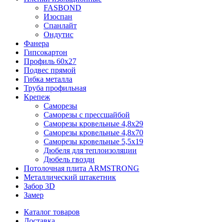
FASBOND
Изоспан
Спанлайт
Ондутис
Фанера
Гипсокартон
Профиль 60х27
Подвес прямой
Гибка металла
Труба профильная
Крепеж
Саморезы
Саморезы с прессшайбой
Саморезы кровельные 4,8х29
Саморезы кровельные 4,8х70
Саморезы кровельные 5,5х19
Дюбеля для теплоизоляции
Дюбель гвозди
Потолочная плита ARMSTRONG
Металлический штакетник
Забор 3D
Замер
Каталог товаров
Доставка