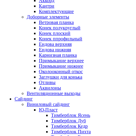
Аккорд
Кантри
Комплектующие
Доборные элементы
Ветровая планка
Конек полукруглый
Конек плоский
Конек ппрофильный
Ендова верхняя
Ендова нижняя
Карнизная планка
Примыкание верхнее
Примыкание нижнее
Околооконный откос
Заглушки для конька
Отливы
Аквилоны
Вентиляционные выходы
Сайдинг
Виниловый сайдинг
Ю-Пласт
Тимберблок Ясень
Тимберблок Дуб
Тимберблок Кедр
Тимберблок Пихта