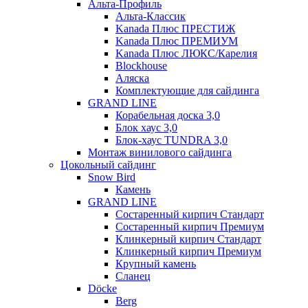
Альта-Профиль
Альта-Классик
Kanada Плюс ПРЕСТИЖ
Kanada Плюс ПРЕМИУМ
Kanada Плюс ЛЮКС/Карелия
Blockhouse
Аляска
Комплектующие для сайдинга
GRAND LINE
Корабельная доска 3,0
Блок хаус 3,0
Блок-хаус TUNDRA 3,0
Монтаж винилового сайдинга
Цокольный сайдинг
Snow Bird
Камень
GRAND LINE
Состаренный кирпич Стандарт
Состаренный кирпич Премиум
Клинкерный кирпич Стандарт
Клинкерный кирпич Премиум
Крупный камень
Сланец
Döcke
Berg