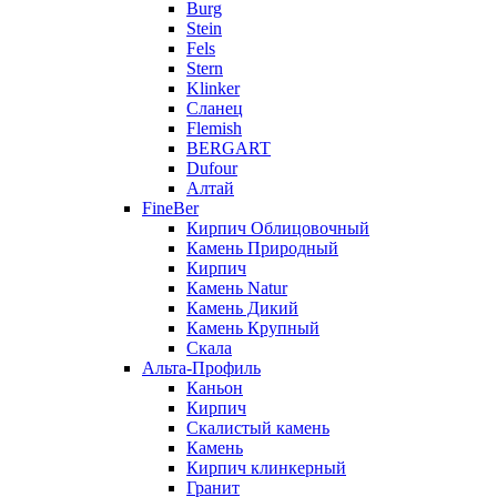
Burg
Stein
Fels
Stern
Klinker
Сланец
Flemish
BERGART
Dufour
Алтай
FineBer
Кирпич Облицовочный
Камень Природный
Кирпич
Камень Natur
Камень Дикий
Камень Крупный
Скала
Альта-Профиль
Каньон
Кирпич
Скалистый камень
Камень
Кирпич клинкерный
Гранит