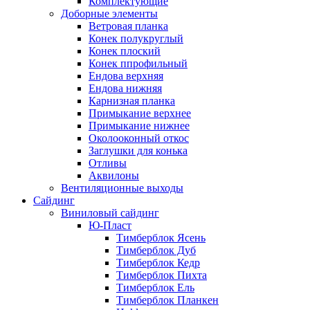
Комплектующие
Доборные элементы
Ветровая планка
Конек полукруглый
Конек плоский
Конек ппрофильный
Ендова верхняя
Ендова нижняя
Карнизная планка
Примыкание верхнее
Примыкание нижнее
Околооконный откос
Заглушки для конька
Отливы
Аквилоны
Вентиляционные выходы
Сайдинг
Виниловый сайдинг
Ю-Пласт
Тимберблок Ясень
Тимберблок Дуб
Тимберблок Кедр
Тимберблок Пихта
Тимберблок Ель
Тимберблок Планкен