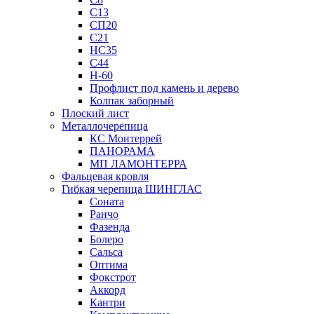
С13
СП20
С21
НС35
С44
Н-60
Профлист под камень и дерево
Колпак заборный
Плоский лист
Металлочерепица
КС Монтеррей
ПАНОРАМА
МП ЛАМОНТЕРРА
Фальцевая кровля
Гибкая черепица ШИНГЛАС
Соната
Ранчо
Фазенда
Болеро
Сальса
Оптима
Фокстрот
Аккорд
Кантри