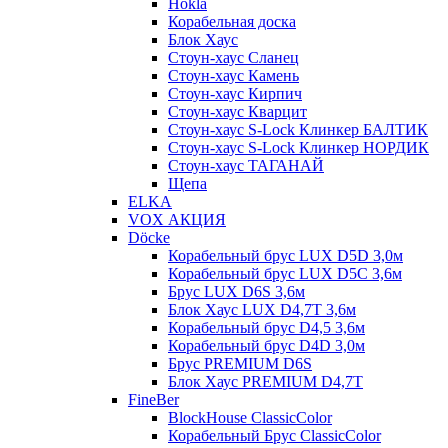
Hokla
Корабельная доска
Блок Хаус
Стоун-хаус Сланец
Стоун-хаус Камень
Стоун-хаус Кирпич
Стоун-хаус Кварцит
Стоун-хаус S-Lock Клинкер БАЛТИК
Стоун-хаус S-Lock Клинкер НОРДИК
Стоун-хаус ТАГАНАЙ
Щепа
ELKA
VOX АКЦИЯ
Döcke
Корабельный брус LUX D5D 3,0м
Корабельный брус LUX D5C 3,6м
Брус LUX D6S 3,6м
Блок Хаус LUX D4,7T 3,6м
Корабельный брус D4,5 3,6м
Корабельный брус D4D 3,0м
Брус PREMIUM D6S
Блок Хаус PREMIUM D4,7T
FineBer
BlockHouse ClassicColor
Корабельный Брус ClassicColor