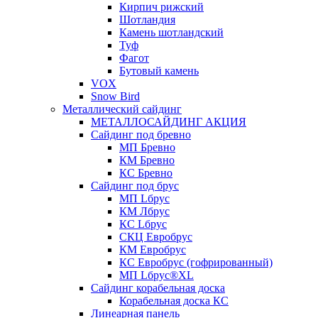
Кирпич рижский
Шотландия
Камень шотландский
Туф
Фагот
Бутовый камень
VOX
Snow Bird
Металлический сайдинг
МЕТАЛЛОСАЙДИНГ АКЦИЯ
Сайдинг под бревно
МП Бревно
КМ Бревно
КС Бревно
Сайдинг под брус
МП Lбрус
КМ Лбрус
КС Lбрус
СКЦ Евробрус
КМ Евробрус
КС Евробрус (гофрированный)
МП Lбрус®XL
Сайдинг корабельная доска
Корабельная доска КС
Линеарная панель