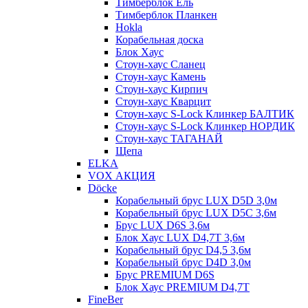
Тимберблок Ель
Тимберблок Планкен
Hokla
Корабельная доска
Блок Хаус
Стоун-хаус Сланец
Стоун-хаус Камень
Стоун-хаус Кирпич
Стоун-хаус Кварцит
Стоун-хаус S-Lock Клинкер БАЛТИК
Стоун-хаус S-Lock Клинкер НОРДИК
Стоун-хаус ТАГАНАЙ
Щепа
ELKA
VOX АКЦИЯ
Döcke
Корабельный брус LUX D5D 3,0м
Корабельный брус LUX D5C 3,6м
Брус LUX D6S 3,6м
Блок Хаус LUX D4,7T 3,6м
Корабельный брус D4,5 3,6м
Корабельный брус D4D 3,0м
Брус PREMIUM D6S
Блок Хаус PREMIUM D4,7T
FineBer