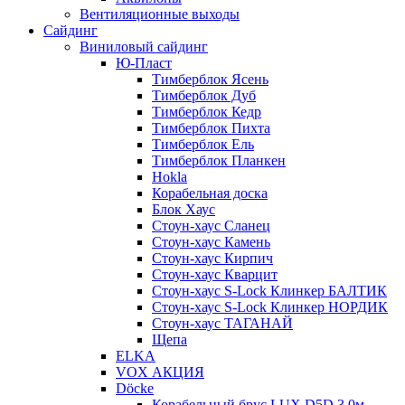
Вентиляционные выходы
Сайдинг
Виниловый сайдинг
Ю-Пласт
Тимберблок Ясень
Тимберблок Дуб
Тимберблок Кедр
Тимберблок Пихта
Тимберблок Ель
Тимберблок Планкен
Hokla
Корабельная доска
Блок Хаус
Стоун-хаус Сланец
Стоун-хаус Камень
Стоун-хаус Кирпич
Стоун-хаус Кварцит
Стоун-хаус S-Lock Клинкер БАЛТИК
Стоун-хаус S-Lock Клинкер НОРДИК
Стоун-хаус ТАГАНАЙ
Щепа
ELKA
VOX АКЦИЯ
Döcke
Корабельный брус LUX D5D 3,0м