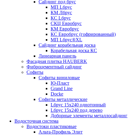
Сайдинг под брус
МП Lбрус
КМ Лбрус
КС Lбрус
СКЦ Евробрус
КМ Евробрус
КС Евробрус (гофрированный)
МП Lбрус®XL
Сайдинг корабельная доска
Корабельная доска КС
Линеарная панель
Фасадная плитка HAUBERK
Фиброцементный сайдинг
Софиты
Софиты виниловые
Ю-Пласт
Grand Line
Docke
Софиты металлические
Lбрус 15x240 однотонный
Lбрус 15x240 под дерево
Доборные элементы металлосайдинг
Водосточная система
Водостоки пластиковые
Альта-Профиль Элит