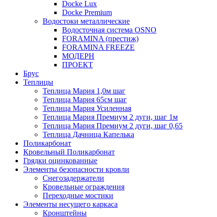
Docke Lux
Docke Premium
Водостоки металлические
Водосточная система OSNO
FORAMINA (престиж)
FORAMINA FREEZE
МОДЕРН
ПРОЕКТ
Брус
Теплицы
Теплица Мария 1,0м шаг
Теплица Мария 65см шаг
Теплица Мария Усиленная
Теплица Мария Премиум 2 дуги, шаг 1м
Теплица Мария Премиум 2 дуги, шаг 0,65
Теплица Дачница Капелька
Поликарбонат
Кровельный Поликарбонат
Грядки оцинкованные
Элементы безопасности кровли
Снегозадержатели
Кровельные ограждения
Переходные мостики
Элементы несущего каркаса
Кронштейны