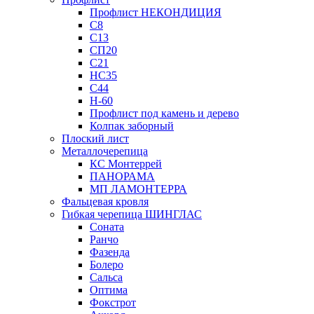
Профлист НЕКОНДИЦИЯ
С8
С13
СП20
С21
НС35
С44
Н-60
Профлист под камень и дерево
Колпак заборный
Плоский лист
Металлочерепица
КС Монтеррей
ПАНОРАМА
МП ЛАМОНТЕРРА
Фальцевая кровля
Гибкая черепица ШИНГЛАС
Соната
Ранчо
Фазенда
Болеро
Сальса
Оптима
Фокстрот