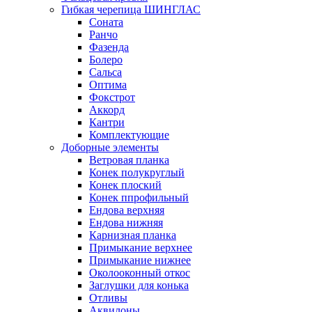
Гибкая черепица ШИНГЛАС
Соната
Ранчо
Фазенда
Болеро
Сальса
Оптима
Фокстрот
Аккорд
Кантри
Комплектующие
Доборные элементы
Ветровая планка
Конек полукруглый
Конек плоский
Конек ппрофильный
Ендова верхняя
Ендова нижняя
Карнизная планка
Примыкание верхнее
Примыкание нижнее
Околооконный откос
Заглушки для конька
Отливы
Аквилоны