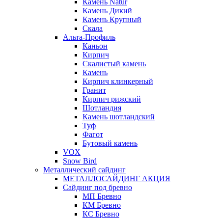
Камень Natur
Камень Дикий
Камень Крупный
Скала
Альта-Профиль
Каньон
Кирпич
Скалистый камень
Камень
Кирпич клинкерный
Гранит
Кирпич рижский
Шотландия
Камень шотландский
Туф
Фагот
Бутовый камень
VOX
Snow Bird
Металлический сайдинг
МЕТАЛЛОСАЙДИНГ АКЦИЯ
Сайдинг под бревно
МП Бревно
КМ Бревно
КС Бревно