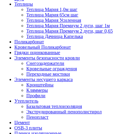
Теплицы
Теплица Мария 1,0м шаг
Теплица Мария 65см шаг
Теплица Мария Усиленная
Теплица Мария Премиум 2 дуги, шаг 1м
Теплица Мария Премиум 2 дуги, шаг 0,65
Теплица Дачница Капелька
Поликарбонат
Кровельный Поликарбонат
Грядки оцинкованные
Элементы безопасности кровли
Снегозадержатели
Кровельные ограждения
Переходные мостики
Элементы несущего каркаса
Кронштейны
Кляммеры
Профили
Утеплитель
Базальтовая теплоизоляция
Экструдированный пенополистирол
Пенопласт
Цемент
OSB-3 плиты
Пленки изоляционные