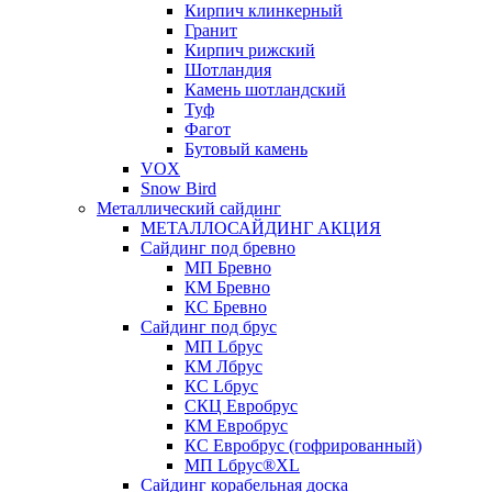
Кирпич клинкерный
Гранит
Кирпич рижский
Шотландия
Камень шотландский
Туф
Фагот
Бутовый камень
VOX
Snow Bird
Металлический сайдинг
МЕТАЛЛОСАЙДИНГ АКЦИЯ
Сайдинг под бревно
МП Бревно
КМ Бревно
КС Бревно
Сайдинг под брус
МП Lбрус
КМ Лбрус
КС Lбрус
СКЦ Евробрус
КМ Евробрус
КС Евробрус (гофрированный)
МП Lбрус®XL
Сайдинг корабельная доска