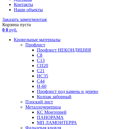
Контакты
Наши объекты
Заказать замер/монтаж
Корзина пуста
0
0
руб.
Кровельные материалы
Профлист
Профлист НЕКОНДИЦИЯ
С8
С13
СП20
С21
НС35
С44
Н-60
Профлист под камень и дерево
Колпак заборный
Плоский лист
Металлочерепица
КС Монтеррей
ПАНОРАМА
МП ЛАМОНТЕРРА
Фальцевая кровля