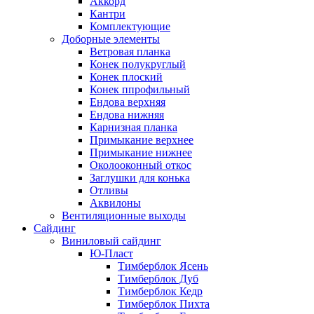
Аккорд
Кантри
Комплектующие
Доборные элементы
Ветровая планка
Конек полукруглый
Конек плоский
Конек ппрофильный
Ендова верхняя
Ендова нижняя
Карнизная планка
Примыкание верхнее
Примыкание нижнее
Околооконный откос
Заглушки для конька
Отливы
Аквилоны
Вентиляционные выходы
Сайдинг
Виниловый сайдинг
Ю-Пласт
Тимберблок Ясень
Тимберблок Дуб
Тимберблок Кедр
Тимберблок Пихта