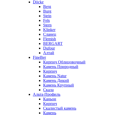
Döcke
Berg
Burg
Stein
Fels
Stern
Klinker
Сланец
Flemish
BERGART
Dufour
Алтай
FineBer
Кирпич Облицовочный
Камень Природный
Кирпич
Камень Natur
Камень Дикий
Камень Крупный
Скала
Альта-Профиль
Каньон
Кирпич
Скалистый камень
Камень