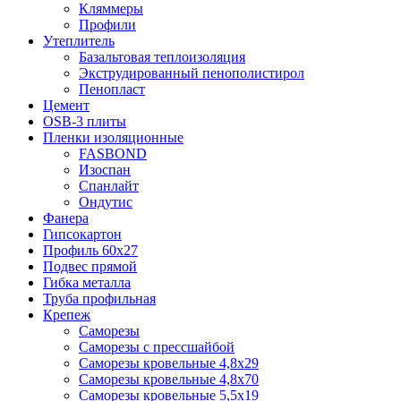
Кляммеры
Профили
Утеплитель
Базальтовая теплоизоляция
Экструдированный пенополистирол
Пенопласт
Цемент
OSB-3 плиты
Пленки изоляционные
FASBOND
Изоспан
Спанлайт
Ондутис
Фанера
Гипсокартон
Профиль 60х27
Подвес прямой
Гибка металла
Труба профильная
Крепеж
Саморезы
Саморезы с прессшайбой
Саморезы кровельные 4,8х29
Саморезы кровельные 4,8х70
Саморезы кровельные 5,5х19