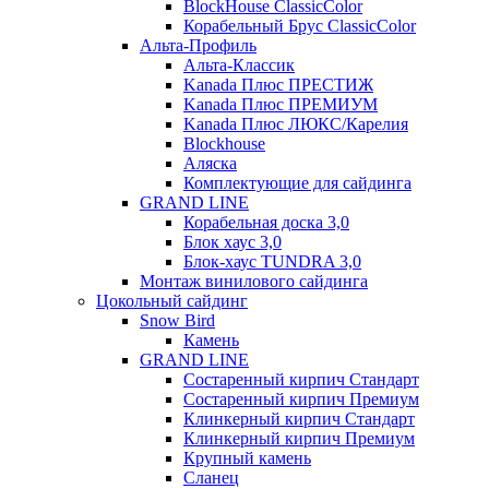
BlockHouse ClassicColor
Корабельный Брус ClassicColor
Альта-Профиль
Альта-Классик
Kanada Плюс ПРЕСТИЖ
Kanada Плюс ПРЕМИУМ
Kanada Плюс ЛЮКС/Карелия
Blockhouse
Аляска
Комплектующие для сайдинга
GRAND LINE
Корабельная доска 3,0
Блок хаус 3,0
Блок-хаус TUNDRA 3,0
Монтаж винилового сайдинга
Цокольный сайдинг
Snow Bird
Камень
GRAND LINE
Состаренный кирпич Стандарт
Состаренный кирпич Премиум
Клинкерный кирпич Стандарт
Клинкерный кирпич Премиум
Крупный камень
Сланец