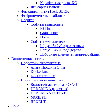
Корабельная доска КС
Линеарная панель
Фасадная плитка HAUBERK
Фиброцементный сайдинг
Софиты
Софиты виниловые
Ю-Пласт
Grand Line
Docke
Софиты металлические
Lбрус 15x240 однотонный
Lбрус 15x240 под дерево
Доборные элементы металлосайдинг
Водосточная система
Водостоки пластиковые
Альта-Профиль Элит
Docke Lux
Docke Premium
Водостоки металлические
Водосточная система OSNO
FORAMINA (престиж)
FORAMINA FREEZE
МОДЕРН
ПРОЕКТ
Брус