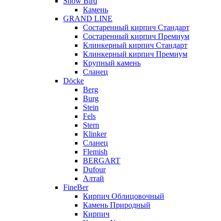
Snow Bird
Камень
GRAND LINE
Состаренный кирпич Стандарт
Состаренный кирпич Премиум
Клинкерный кирпич Стандарт
Клинкерный кирпич Премиум
Крупный камень
Сланец
Döcke
Berg
Burg
Stein
Fels
Stern
Klinker
Сланец
Flemish
BERGART
Dufour
Алтай
FineBer
Кирпич Облицовочный
Камень Природный
Кирпич