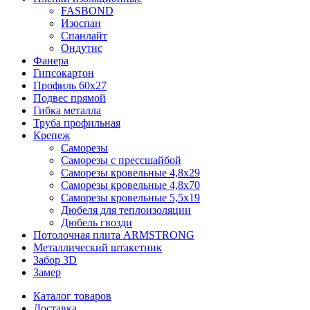
FASBOND
Изоспан
Спанлайт
Ондутис
Фанера
Гипсокартон
Профиль 60х27
Подвес прямой
Гибка металла
Труба профильная
Крепеж
Саморезы
Саморезы с прессшайбой
Саморезы кровельные 4,8х29
Саморезы кровельные 4,8х70
Саморезы кровельные 5,5х19
Дюбеля для теплоизоляции
Дюбель гвозди
Потолочная плита ARMSTRONG
Металлический штакетник
Забор 3D
Замер
Каталог товаров
Доставка