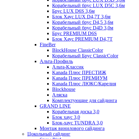
Корабельный брус LUX D5C 3,6м
Брус LUX D6S 3,6м
Блок Хаус LUX D4,7T 3,6м
Корабельный брус D4,5 3,6м
Корабельный брус D4D 3,0м
Брус PREMIUM D6S
Блок Хаус PREMIUM D4,7T
FineBer
BlockHouse ClassicColor
Корабельный Брус ClassicColor
Альта-Профиль
Альта-Классик
Kanada Плюс ПРЕСТИЖ
Kanada Плюс ПРЕМИУМ
Kanada Плюс ЛЮКС/Карелия
Blockhouse
Аляска
Комплектующие для сайдинга
GRAND LINE
Корабельная доска 3,0
Блок хаус 3,0
Блок-хаус TUNDRA 3,0
Монтаж винилового сайдинга
Цокольный сайдинг