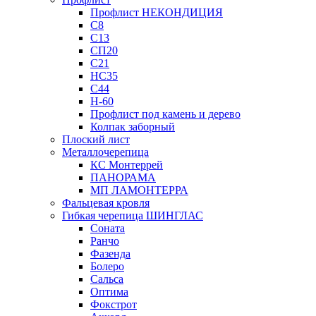
Профлист НЕКОНДИЦИЯ
С8
С13
СП20
С21
НС35
С44
Н-60
Профлист под камень и дерево
Колпак заборный
Плоский лист
Металлочерепица
КС Монтеррей
ПАНОРАМА
МП ЛАМОНТЕРРА
Фальцевая кровля
Гибкая черепица ШИНГЛАС
Соната
Ранчо
Фазенда
Болеро
Сальса
Оптима
Фокстрот