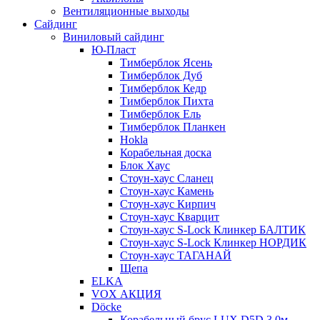
Вентиляционные выходы
Сайдинг
Виниловый сайдинг
Ю-Пласт
Тимберблок Ясень
Тимберблок Дуб
Тимберблок Кедр
Тимберблок Пихта
Тимберблок Ель
Тимберблок Планкен
Hokla
Корабельная доска
Блок Хаус
Стоун-хаус Сланец
Стоун-хаус Камень
Стоун-хаус Кирпич
Стоун-хаус Кварцит
Стоун-хаус S-Lock Клинкер БАЛТИК
Стоун-хаус S-Lock Клинкер НОРДИК
Стоун-хаус ТАГАНАЙ
Щепа
ELKA
VOX АКЦИЯ
Döcke
Корабельный брус LUX D5D 3,0м