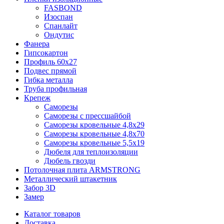
FASBOND
Изоспан
Спанлайт
Ондутис
Фанера
Гипсокартон
Профиль 60х27
Подвес прямой
Гибка металла
Труба профильная
Крепеж
Саморезы
Саморезы с прессшайбой
Саморезы кровельные 4,8х29
Саморезы кровельные 4,8х70
Саморезы кровельные 5,5х19
Дюбеля для теплоизоляции
Дюбель гвозди
Потолочная плита ARMSTRONG
Металлический штакетник
Забор 3D
Замер
Каталог товаров
Доставка