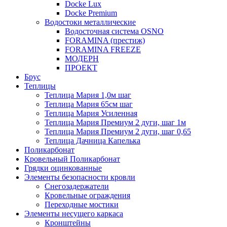
Docke Lux
Docke Premium
Водостоки металлические
Водосточная система OSNO
FORAMINA (престиж)
FORAMINA FREEZE
МОДЕРН
ПРОЕКТ
Брус
Теплицы
Теплица Мария 1,0м шаг
Теплица Мария 65см шаг
Теплица Мария Усиленная
Теплица Мария Премиум 2 дуги, шаг 1м
Теплица Мария Премиум 2 дуги, шаг 0,65
Теплица Дачница Капелька
Поликарбонат
Кровельный Поликарбонат
Грядки оцинкованные
Элементы безопасности кровли
Снегозадержатели
Кровельные ограждения
Переходные мостики
Элементы несущего каркаса
Кронштейны