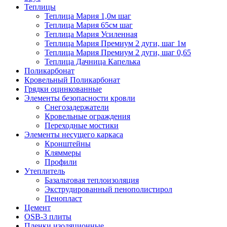
Теплицы
Теплица Мария 1,0м шаг
Теплица Мария 65см шаг
Теплица Мария Усиленная
Теплица Мария Премиум 2 дуги, шаг 1м
Теплица Мария Премиум 2 дуги, шаг 0,65
Теплица Дачница Капелька
Поликарбонат
Кровельный Поликарбонат
Грядки оцинкованные
Элементы безопасности кровли
Снегозадержатели
Кровельные ограждения
Переходные мостики
Элементы несущего каркаса
Кронштейны
Кляммеры
Профили
Утеплитель
Базальтовая теплоизоляция
Экструдированный пенополистирол
Пенопласт
Цемент
OSB-3 плиты
Пленки изоляционные