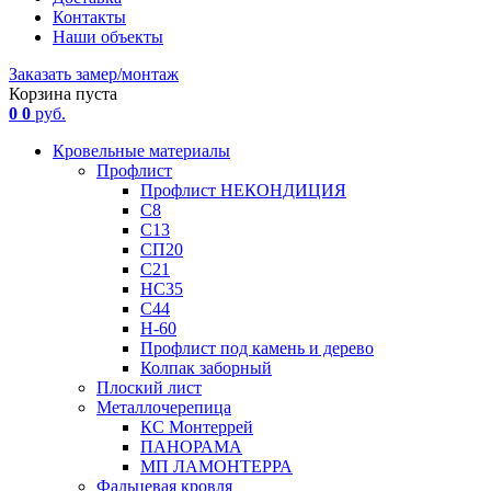
Контакты
Наши объекты
Заказать замер/монтаж
Корзина пуста
0
0
руб.
Кровельные материалы
Профлист
Профлист НЕКОНДИЦИЯ
С8
С13
СП20
С21
НС35
С44
Н-60
Профлист под камень и дерево
Колпак заборный
Плоский лист
Металлочерепица
КС Монтеррей
ПАНОРАМА
МП ЛАМОНТЕРРА
Фальцевая кровля