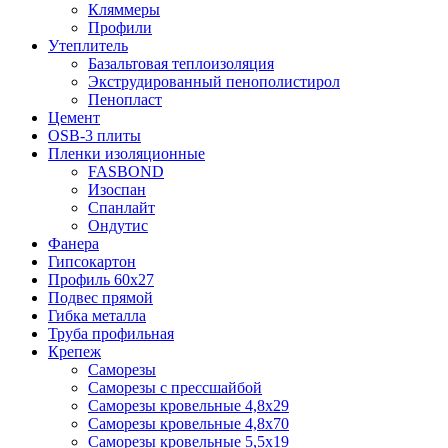
Кляммеры
Профили
Утеплитель
Базальтовая теплоизоляция
Экструдированный пенополистирол
Пенопласт
Цемент
OSB-3 плиты
Пленки изоляционные
FASBOND
Изоспан
Спанлайт
Ондутис
Фанера
Гипсокартон
Профиль 60х27
Подвес прямой
Гибка металла
Труба профильная
Крепеж
Саморезы
Саморезы с прессшайбой
Саморезы кровельные 4,8х29
Саморезы кровельные 4,8х70
Саморезы кровельные 5,5х19