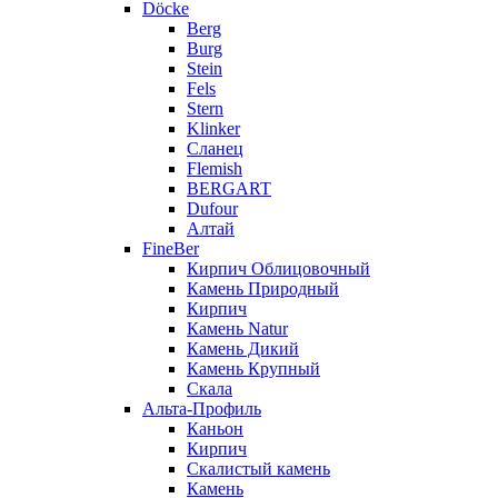
Döcke
Berg
Burg
Stein
Fels
Stern
Klinker
Сланец
Flemish
BERGART
Dufour
Алтай
FineBer
Кирпич Облицовочный
Камень Природный
Кирпич
Камень Natur
Камень Дикий
Камень Крупный
Скала
Альта-Профиль
Каньон
Кирпич
Скалистый камень
Камень