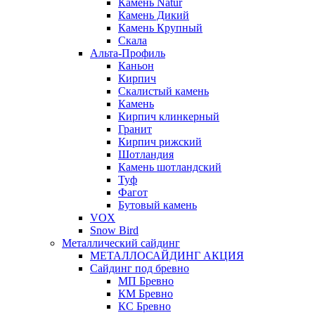
Камень Natur
Камень Дикий
Камень Крупный
Скала
Альта-Профиль
Каньон
Кирпич
Скалистый камень
Камень
Кирпич клинкерный
Гранит
Кирпич рижский
Шотландия
Камень шотландский
Туф
Фагот
Бутовый камень
VOX
Snow Bird
Металлический сайдинг
МЕТАЛЛОСАЙДИНГ АКЦИЯ
Сайдинг под бревно
МП Бревно
КМ Бревно
КС Бревно