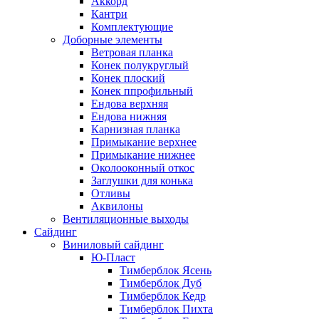
Аккорд
Кантри
Комплектующие
Доборные элементы
Ветровая планка
Конек полукруглый
Конек плоский
Конек ппрофильный
Ендова верхняя
Ендова нижняя
Карнизная планка
Примыкание верхнее
Примыкание нижнее
Околооконный откос
Заглушки для конька
Отливы
Аквилоны
Вентиляционные выходы
Сайдинг
Виниловый сайдинг
Ю-Пласт
Тимберблок Ясень
Тимберблок Дуб
Тимберблок Кедр
Тимберблок Пихта