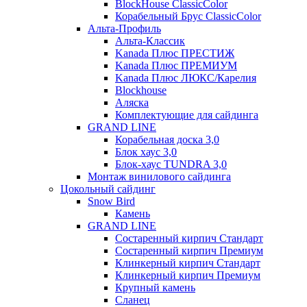
BlockHouse ClassicColor
Корабельный Брус ClassicColor
Альта-Профиль
Альта-Классик
Kanada Плюс ПРЕСТИЖ
Kanada Плюс ПРЕМИУМ
Kanada Плюс ЛЮКС/Карелия
Blockhouse
Аляска
Комплектующие для сайдинга
GRAND LINE
Корабельная доска 3,0
Блок хаус 3,0
Блок-хаус TUNDRA 3,0
Монтаж винилового сайдинга
Цокольный сайдинг
Snow Bird
Камень
GRAND LINE
Состаренный кирпич Стандарт
Состаренный кирпич Премиум
Клинкерный кирпич Стандарт
Клинкерный кирпич Премиум
Крупный камень
Сланец