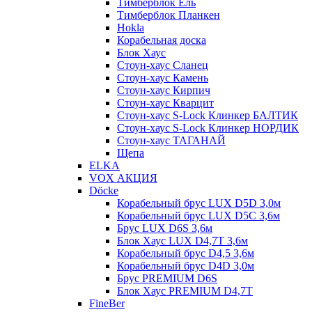
Тимберблок Ель
Тимберблок Планкен
Hokla
Корабельная доска
Блок Хаус
Стоун-хаус Сланец
Стоун-хаус Камень
Стоун-хаус Кирпич
Стоун-хаус Кварцит
Стоун-хаус S-Lock Клинкер БАЛТИК
Стоун-хаус S-Lock Клинкер НОРДИК
Стоун-хаус ТАГАНАЙ
Щепа
ELKA
VOX АКЦИЯ
Döcke
Корабельный брус LUX D5D 3,0м
Корабельный брус LUX D5C 3,6м
Брус LUX D6S 3,6м
Блок Хаус LUX D4,7T 3,6м
Корабельный брус D4,5 3,6м
Корабельный брус D4D 3,0м
Брус PREMIUM D6S
Блок Хаус PREMIUM D4,7T
FineBer