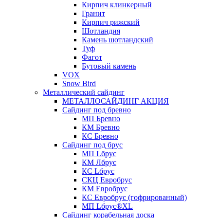
Кирпич клинкерный
Гранит
Кирпич рижский
Шотландия
Камень шотландский
Туф
Фагот
Бутовый камень
VOX
Snow Bird
Металлический сайдинг
МЕТАЛЛОСАЙДИНГ АКЦИЯ
Сайдинг под бревно
МП Бревно
КМ Бревно
КС Бревно
Сайдинг под брус
МП Lбрус
КМ Лбрус
КС Lбрус
СКЦ Евробрус
КМ Евробрус
КС Евробрус (гофрированный)
МП Lбрус®XL
Сайдинг корабельная доска