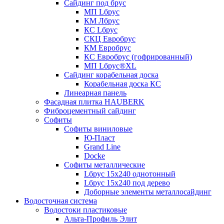
Сайдинг под брус
МП Lбрус
КМ Лбрус
КС Lбрус
СКЦ Евробрус
КМ Евробрус
КС Евробрус (гофрированный)
МП Lбрус®XL
Сайдинг корабельная доска
Корабельная доска КС
Линеарная панель
Фасадная плитка HAUBERK
Фиброцементный сайдинг
Софиты
Софиты виниловые
Ю-Пласт
Grand Line
Docke
Софиты металлические
Lбрус 15x240 однотонный
Lбрус 15x240 под дерево
Доборные элементы металлосайдинг
Водосточная система
Водостоки пластиковые
Альта-Профиль Элит