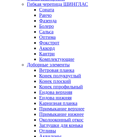
Гибкая черепица ШИНГЛАС
Соната
Ранчо
Фазенда
Болеро
Сальса
Оптима
Фокстрот
Аккорд
Кантри
Комплектующие
Доборные элементы
Ветровая планка
Конек полукруглый
Конек плоский
Конек ппрофильный
Ендова верхняя
Ендова нижняя
Карнизная планка
Примыкание верхнее
Примыкание нижнее
Околооконный откос
Заглушки для конька
Отливы
Аквилоны