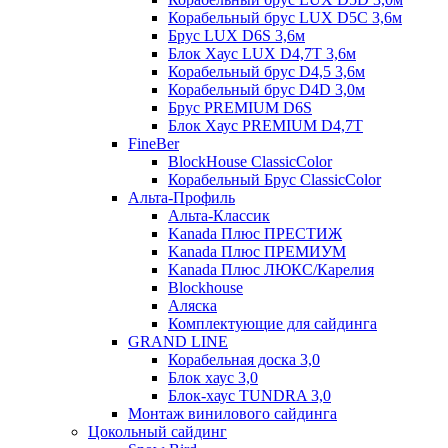
Корабельный брус LUX D5C 3,6м
Брус LUX D6S 3,6м
Блок Хаус LUX D4,7T 3,6м
Корабельный брус D4,5 3,6м
Корабельный брус D4D 3,0м
Брус PREMIUM D6S
Блок Хаус PREMIUM D4,7T
FineBer
BlockHouse ClassicColor
Корабельный Брус ClassicColor
Альта-Профиль
Альта-Классик
Kanada Плюс ПРЕСТИЖ
Kanada Плюс ПРЕМИУМ
Kanada Плюс ЛЮКС/Карелия
Blockhouse
Аляска
Комплектующие для сайдинга
GRAND LINE
Корабельная доска 3,0
Блок хаус 3,0
Блок-хаус TUNDRA 3,0
Монтаж винилового сайдинга
Цокольный сайдинг