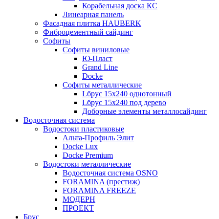
Корабельная доска КС
Линеарная панель
Фасадная плитка HAUBERK
Фиброцементный сайдинг
Софиты
Софиты виниловые
Ю-Пласт
Grand Line
Docke
Софиты металлические
Lбрус 15x240 однотонный
Lбрус 15x240 под дерево
Доборные элементы металлосайдинг
Водосточная система
Водостоки пластиковые
Альта-Профиль Элит
Docke Lux
Docke Premium
Водостоки металлические
Водосточная система OSNO
FORAMINA (престиж)
FORAMINA FREEZE
МОДЕРН
ПРОЕКТ
Брус