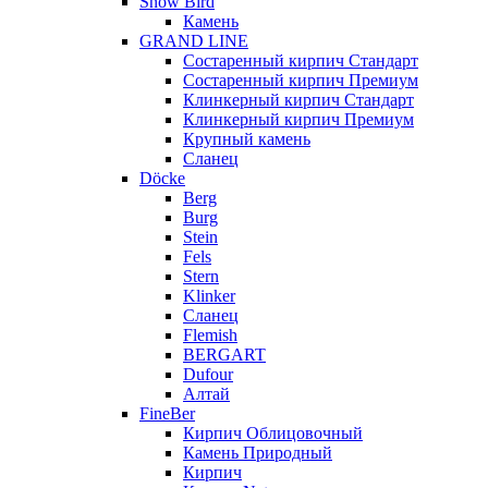
Snow Bird
Камень
GRAND LINE
Состаренный кирпич Стандарт
Состаренный кирпич Премиум
Клинкерный кирпич Стандарт
Клинкерный кирпич Премиум
Крупный камень
Сланец
Döcke
Berg
Burg
Stein
Fels
Stern
Klinker
Сланец
Flemish
BERGART
Dufour
Алтай
FineBer
Кирпич Облицовочный
Камень Природный
Кирпич