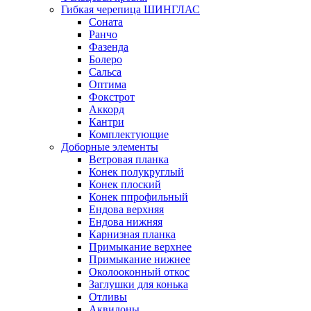
Гибкая черепица ШИНГЛАС
Соната
Ранчо
Фазенда
Болеро
Сальса
Оптима
Фокстрот
Аккорд
Кантри
Комплектующие
Доборные элементы
Ветровая планка
Конек полукруглый
Конек плоский
Конек ппрофильный
Ендова верхняя
Ендова нижняя
Карнизная планка
Примыкание верхнее
Примыкание нижнее
Околооконный откос
Заглушки для конька
Отливы
Аквилоны