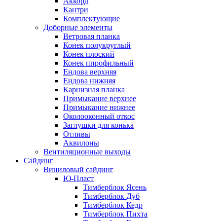
Аккорд
Кантри
Комплектующие
Доборные элементы
Ветровая планка
Конек полукруглый
Конек плоский
Конек ппрофильный
Ендова верхняя
Ендова нижняя
Карнизная планка
Примыкание верхнее
Примыкание нижнее
Околооконный откос
Заглушки для конька
Отливы
Аквилоны
Вентиляционные выходы
Сайдинг
Виниловый сайдинг
Ю-Пласт
Тимберблок Ясень
Тимберблок Дуб
Тимберблок Кедр
Тимберблок Пихта