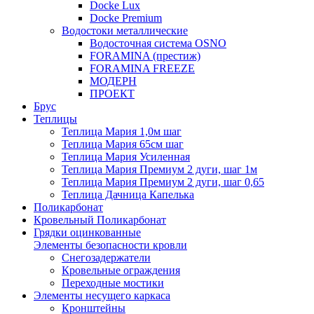
Docke Lux
Docke Premium
Водостоки металлические
Водосточная система OSNO
FORAMINA (престиж)
FORAMINA FREEZE
МОДЕРН
ПРОЕКТ
Брус
Теплицы
Теплица Мария 1,0м шаг
Теплица Мария 65см шаг
Теплица Мария Усиленная
Теплица Мария Премиум 2 дуги, шаг 1м
Теплица Мария Премиум 2 дуги, шаг 0,65
Теплица Дачница Капелька
Поликарбонат
Кровельный Поликарбонат
Грядки оцинкованные
Элементы безопасности кровли
Снегозадержатели
Кровельные ограждения
Переходные мостики
Элементы несущего каркаса
Кронштейны