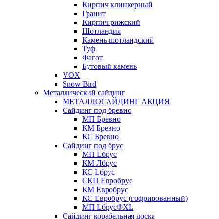
Кирпич клинкерный
Гранит
Кирпич рижский
Шотландия
Камень шотландский
Туф
Фагот
Бутовый камень
VOX
Snow Bird
Металлический сайдинг
МЕТАЛЛОСАЙДИНГ АКЦИЯ
Сайдинг под бревно
МП Бревно
КМ Бревно
КС Бревно
Сайдинг под брус
МП Lбрус
КМ Лбрус
КС Lбрус
СКЦ Евробрус
КМ Евробрус
КС Евробрус (гофрированный)
МП Lбрус®XL
Сайдинг корабельная доска