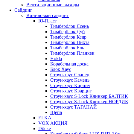
Вентиляционные выходы
Сайдинг
Виниловый сайдинг
Ю-Пласт
Тимберблок Ясень
Тимберблок Дуб
Тимберблок Кедр
Тимберблок Пихта
Тимберблок Ель
Тимберблок Планкен
Hokla
Корабельная доска
Блок Хаус
Стоун-хаус Сланец
Стоун-хаус Камень
Стоун-хаус Кирпич
Стоун-хаус Кварцит
Стоун-хаус S-Lock Клинкер БАЛТИК
Стоун-хаус S-Lock Клинкер НОРДИК
Стоун-хаус ТАГАНАЙ
Щепа
ELKA
VOX АКЦИЯ
Döcke
Корабельный брус LUX D5D 3,0м