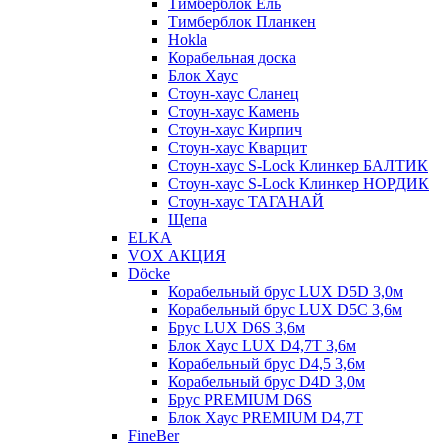
Тимберблок Ель
Тимберблок Планкен
Hokla
Корабельная доска
Блок Хаус
Стоун-хаус Сланец
Стоун-хаус Камень
Стоун-хаус Кирпич
Стоун-хаус Кварцит
Стоун-хаус S-Lock Клинкер БАЛТИК
Стоун-хаус S-Lock Клинкер НОРДИК
Стоун-хаус ТАГАНАЙ
Щепа
ELKA
VOX АКЦИЯ
Döcke
Корабельный брус LUX D5D 3,0м
Корабельный брус LUX D5C 3,6м
Брус LUX D6S 3,6м
Блок Хаус LUX D4,7T 3,6м
Корабельный брус D4,5 3,6м
Корабельный брус D4D 3,0м
Брус PREMIUM D6S
Блок Хаус PREMIUM D4,7T
FineBer