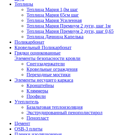
Теплицы
Теплица Мария 1,0м шаг
Теплица Мария 65см шаг
Теплица Мария Усиленная
Теплица Мария Премиум 2 дуги, шаг 1м
Теплица Мария Премиум 2 дуги, шаг 0,65
Теплица Дачница Капелька
Поликарбонат
Кровельный Поликарбонат
Грядки оцинкованные
Элементы безопасности кровли
Снегозадержатели
Кровельные ограждения
Переходные мостики
Элементы несущего каркаса
Кронштейны
Кляммеры
Профили
Утеплитель
Базальтовая теплоизоляция
Экструдированный пенополистирол
Пенопласт
Цемент
OSB-3 плиты
Пленки изоляционные