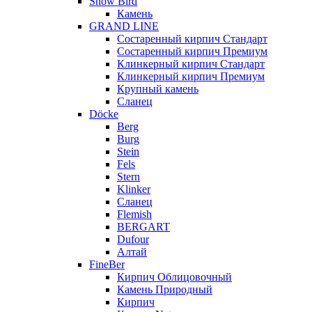
Snow Bird
Камень
GRAND LINE
Состаренный кирпич Стандарт
Состаренный кирпич Премиум
Клинкерный кирпич Стандарт
Клинкерный кирпич Премиум
Крупный камень
Сланец
Döcke
Berg
Burg
Stein
Fels
Stern
Klinker
Сланец
Flemish
BERGART
Dufour
Алтай
FineBer
Кирпич Облицовочный
Камень Природный
Кирпич