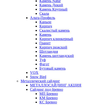
Камень Natur
Камень Дикий
Камень Крупный
Скала
Альта-Профиль
Каньон
Кирпич
Скалистый камень
Камень
Кирпич клинкерный
Гранит
Кирпич рижский
Шотландия
Камень шотландский
Туф
Фагот
Бутовый камень
VOX
Snow Bird
Металлический сайдинг
МЕТАЛЛОСАЙДИНГ АКЦИЯ
Сайдинг под бревно
МП Бревно
КМ Бревно
КС Бревно