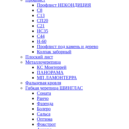
Профлист НЕКОНДИЦИЯ
С8
С13
СП20
С21
НС35
С44
Н-60
Профлист под камень и дерево
Колпак заборный
Плоский лист
Металлочерепица
КС Монтеррей
ПАНОРАМА
МП ЛАМОНТЕРРА
Фальцевая кровля
Гибкая черепица ШИНГЛАС
Соната
Ранчо
Фазенда
Болеро
Сальса
Оптима
Фокстрот