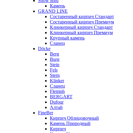
Snow Bird
Камень
GRAND LINE
Состаренный кирпич Стандарт
Состаренный кирпич Премиум
Клинкерный кирпич Стандарт
Клинкерный кирпич Премиум
Крупный камень
Сланец
Döcke
Berg
Burg
Stein
Fels
Stern
Klinker
Сланец
Flemish
BERGART
Dufour
Алтай
FineBer
Кирпич Облицовочный
Камень Природный
Кирпич