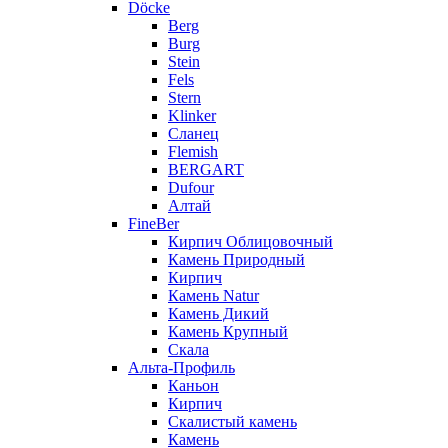
Döcke
Berg
Burg
Stein
Fels
Stern
Klinker
Сланец
Flemish
BERGART
Dufour
Алтай
FineBer
Кирпич Облицовочный
Камень Природный
Кирпич
Камень Natur
Камень Дикий
Камень Крупный
Скала
Альта-Профиль
Каньон
Кирпич
Скалистый камень
Камень