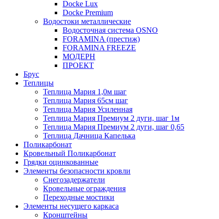
Docke Lux
Docke Premium
Водостоки металлические
Водосточная система OSNO
FORAMINA (престиж)
FORAMINA FREEZE
МОДЕРН
ПРОЕКТ
Брус
Теплицы
Теплица Мария 1,0м шаг
Теплица Мария 65см шаг
Теплица Мария Усиленная
Теплица Мария Премиум 2 дуги, шаг 1м
Теплица Мария Премиум 2 дуги, шаг 0,65
Теплица Дачница Капелька
Поликарбонат
Кровельный Поликарбонат
Грядки оцинкованные
Элементы безопасности кровли
Снегозадержатели
Кровельные ограждения
Переходные мостики
Элементы несущего каркаса
Кронштейны