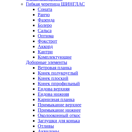
Гибкая черепица ШИНГЛАС
Соната
Ранчо
Фазенда
Болеро
Сальса
Оптима
Фокстрот
Аккорд
Кантри
Комплектующие
Доборные элементы
Ветровая планка
Конек полукруглый
Конек плоский
Конек ппрофильный
Ендова верхняя
Ендова нижняя
Карнизная планка
Примыкание верхнее
Примыкание нижнее
Околооконный откос
Заглушки для конька
Отливы
Аквилоны