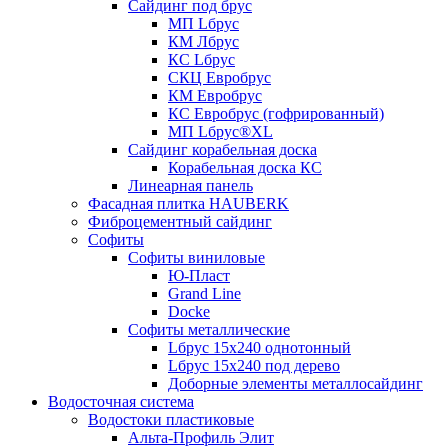
Сайдинг под брус
МП Lбрус
КМ Лбрус
КС Lбрус
СКЦ Евробрус
КМ Евробрус
КС Евробрус (гофрированный)
МП Lбрус®XL
Сайдинг корабельная доска
Корабельная доска КС
Линеарная панель
Фасадная плитка HAUBERK
Фиброцементный сайдинг
Софиты
Софиты виниловые
Ю-Пласт
Grand Line
Docke
Софиты металлические
Lбрус 15x240 однотонный
Lбрус 15x240 под дерево
Доборные элементы металлосайдинг
Водосточная система
Водостоки пластиковые
Альта-Профиль Элит