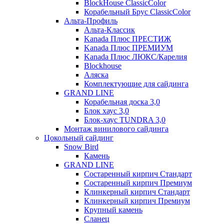
BlockHouse ClassicColor
Корабельный Брус ClassicColor
Альта-Профиль
Альта-Классик
Kanada Плюс ПРЕСТИЖ
Kanada Плюс ПРЕМИУМ
Kanada Плюс ЛЮКС/Карелия
Blockhouse
Аляска
Комплектующие для сайдинга
GRAND LINE
Корабельная доска 3,0
Блок хаус 3,0
Блок-хаус TUNDRA 3,0
Монтаж винилового сайдинга
Цокольный сайдинг
Snow Bird
Камень
GRAND LINE
Состаренный кирпич Стандарт
Состаренный кирпич Премиум
Клинкерный кирпич Стандарт
Клинкерный кирпич Премиум
Крупный камень
Сланец