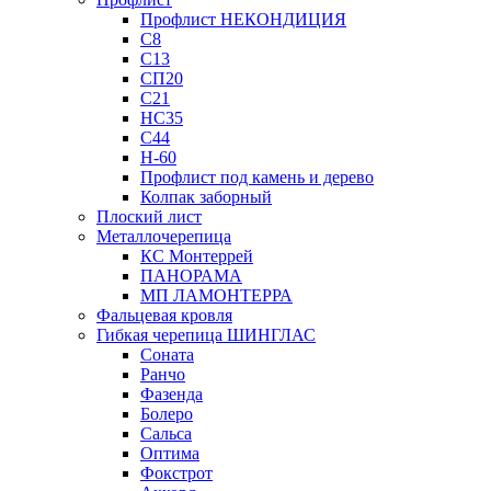
Профлист НЕКОНДИЦИЯ
С8
С13
СП20
С21
НС35
С44
Н-60
Профлист под камень и дерево
Колпак заборный
Плоский лист
Металлочерепица
КС Монтеррей
ПАНОРАМА
МП ЛАМОНТЕРРА
Фальцевая кровля
Гибкая черепица ШИНГЛАС
Соната
Ранчо
Фазенда
Болеро
Сальса
Оптима
Фокстрот