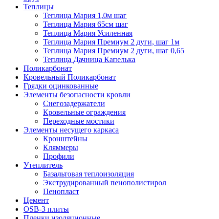
Теплицы
Теплица Мария 1,0м шаг
Теплица Мария 65см шаг
Теплица Мария Усиленная
Теплица Мария Премиум 2 дуги, шаг 1м
Теплица Мария Премиум 2 дуги, шаг 0,65
Теплица Дачница Капелька
Поликарбонат
Кровельный Поликарбонат
Грядки оцинкованные
Элементы безопасности кровли
Снегозадержатели
Кровельные ограждения
Переходные мостики
Элементы несущего каркаса
Кронштейны
Кляммеры
Профили
Утеплитель
Базальтовая теплоизоляция
Экструдированный пенополистирол
Пенопласт
Цемент
OSB-3 плиты
Пленки изоляционные