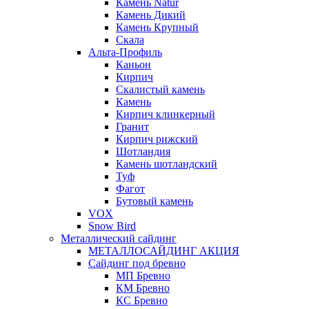
Камень Natur
Камень Дикий
Камень Крупный
Скала
Альта-Профиль
Каньон
Кирпич
Скалистый камень
Камень
Кирпич клинкерный
Гранит
Кирпич рижский
Шотландия
Камень шотландский
Туф
Фагот
Бутовый камень
VOX
Snow Bird
Металлический сайдинг
МЕТАЛЛОСАЙДИНГ АКЦИЯ
Сайдинг под бревно
МП Бревно
КМ Бревно
КС Бревно