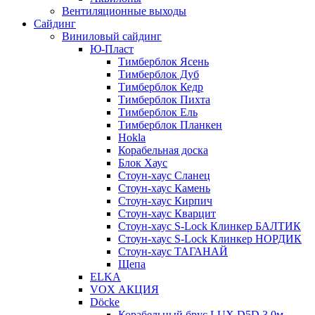
Вентиляционные выходы
Сайдинг
Виниловый сайдинг
Ю-Пласт
Тимберблок Ясень
Тимберблок Дуб
Тимберблок Кедр
Тимберблок Пихта
Тимберблок Ель
Тимберблок Планкен
Hokla
Корабельная доска
Блок Хаус
Стоун-хаус Сланец
Стоун-хаус Камень
Стоун-хаус Кирпич
Стоун-хаус Кварцит
Стоун-хаус S-Lock Клинкер БАЛТИК
Стоун-хаус S-Lock Клинкер НОРДИК
Стоун-хаус ТАГАНАЙ
Щепа
ELKA
VOX АКЦИЯ
Döcke
Корабельный брус LUX D5D 3,0м