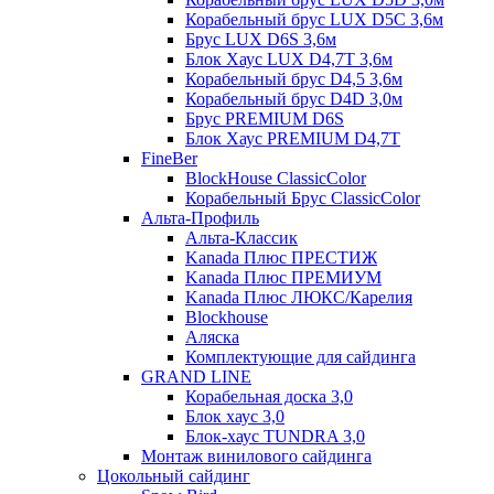
Корабельный брус LUX D5C 3,6м
Брус LUX D6S 3,6м
Блок Хаус LUX D4,7T 3,6м
Корабельный брус D4,5 3,6м
Корабельный брус D4D 3,0м
Брус PREMIUM D6S
Блок Хаус PREMIUM D4,7T
FineBer
BlockHouse ClassicColor
Корабельный Брус ClassicColor
Альта-Профиль
Альта-Классик
Kanada Плюс ПРЕСТИЖ
Kanada Плюс ПРЕМИУМ
Kanada Плюс ЛЮКС/Карелия
Blockhouse
Аляска
Комплектующие для сайдинга
GRAND LINE
Корабельная доска 3,0
Блок хаус 3,0
Блок-хаус TUNDRA 3,0
Монтаж винилового сайдинга
Цокольный сайдинг