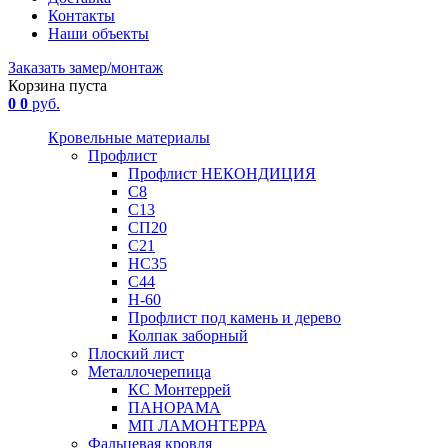
Контакты
Наши объекты
Заказать замер/монтаж
Корзина пуста
0
0
руб.
Кровельные материалы
Профлист
Профлист НЕКОНДИЦИЯ
С8
С13
СП20
С21
НС35
С44
Н-60
Профлист под камень и дерево
Колпак заборный
Плоский лист
Металлочерепица
КС Монтеррей
ПАНОРАМА
МП ЛАМОНТЕРРА
Фальцевая кровля