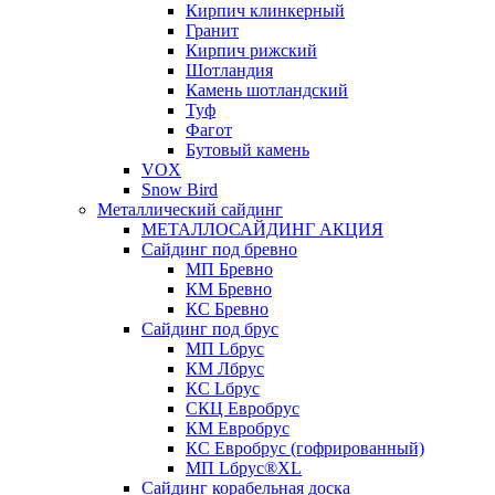
Кирпич клинкерный
Гранит
Кирпич рижский
Шотландия
Камень шотландский
Туф
Фагот
Бутовый камень
VOX
Snow Bird
Металлический сайдинг
МЕТАЛЛОСАЙДИНГ АКЦИЯ
Сайдинг под бревно
МП Бревно
КМ Бревно
КС Бревно
Сайдинг под брус
МП Lбрус
КМ Лбрус
КС Lбрус
СКЦ Евробрус
КМ Евробрус
КС Евробрус (гофрированный)
МП Lбрус®XL
Сайдинг корабельная доска