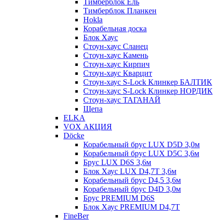
Тимберблок Ель
Тимберблок Планкен
Hokla
Корабельная доска
Блок Хаус
Стоун-хаус Сланец
Стоун-хаус Камень
Стоун-хаус Кирпич
Стоун-хаус Кварцит
Стоун-хаус S-Lock Клинкер БАЛТИК
Стоун-хаус S-Lock Клинкер НОРДИК
Стоун-хаус ТАГАНАЙ
Щепа
ELKA
VOX АКЦИЯ
Döcke
Корабельный брус LUX D5D 3,0м
Корабельный брус LUX D5C 3,6м
Брус LUX D6S 3,6м
Блок Хаус LUX D4,7T 3,6м
Корабельный брус D4,5 3,6м
Корабельный брус D4D 3,0м
Брус PREMIUM D6S
Блок Хаус PREMIUM D4,7T
FineBer