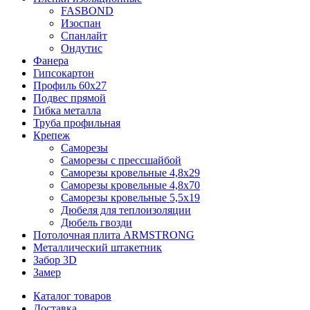
FASBOND
Изоспан
Спанлайт
Ондутис
Фанера
Гипсокартон
Профиль 60х27
Подвес прямой
Гибка металла
Труба профильная
Крепеж
Саморезы
Саморезы с прессшайбой
Саморезы кровельные 4,8х29
Саморезы кровельные 4,8х70
Саморезы кровельные 5,5х19
Дюбеля для теплоизоляции
Дюбель гвозди
Потолочная плита ARMSTRONG
Металлический штакетник
Забор 3D
Замер
Каталог товаров
Доставка