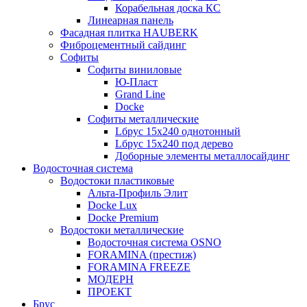
Корабельная доска КС
Линеарная панель
Фасадная плитка HAUBERK
Фиброцементный сайдинг
Софиты
Софиты виниловые
Ю-Пласт
Grand Line
Docke
Софиты металлические
Lбрус 15x240 однотонный
Lбрус 15x240 под дерево
Доборные элементы металлосайдинг
Водосточная система
Водостоки пластиковые
Альта-Профиль Элит
Docke Lux
Docke Premium
Водостоки металлические
Водосточная система OSNO
FORAMINA (престиж)
FORAMINA FREEZE
МОДЕРН
ПРОЕКТ
Брус