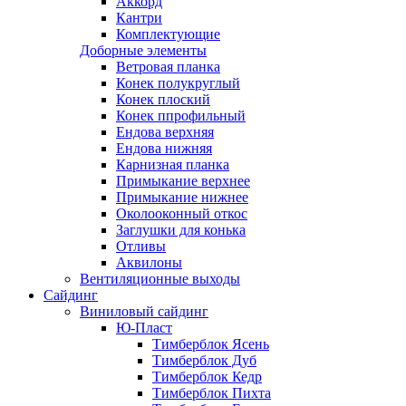
Аккорд
Кантри
Комплектующие
Доборные элементы
Ветровая планка
Конек полукруглый
Конек плоский
Конек ппрофильный
Ендова верхняя
Ендова нижняя
Карнизная планка
Примыкание верхнее
Примыкание нижнее
Околооконный откос
Заглушки для конька
Отливы
Аквилоны
Вентиляционные выходы
Сайдинг
Виниловый сайдинг
Ю-Пласт
Тимберблок Ясень
Тимберблок Дуб
Тимберблок Кедр
Тимберблок Пихта