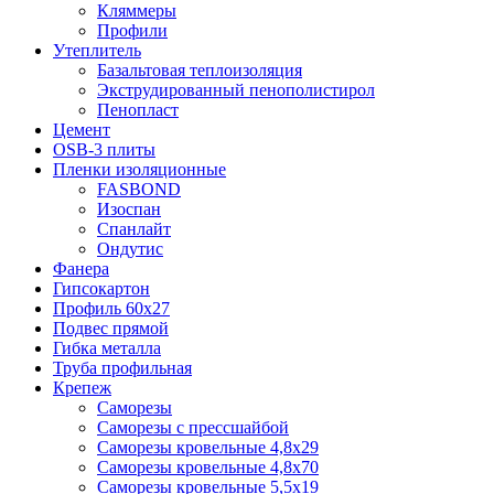
Кляммеры
Профили
Утеплитель
Базальтовая теплоизоляция
Экструдированный пенополистирол
Пенопласт
Цемент
OSB-3 плиты
Пленки изоляционные
FASBOND
Изоспан
Спанлайт
Ондутис
Фанера
Гипсокартон
Профиль 60х27
Подвес прямой
Гибка металла
Труба профильная
Крепеж
Саморезы
Саморезы с прессшайбой
Саморезы кровельные 4,8х29
Саморезы кровельные 4,8х70
Саморезы кровельные 5,5х19