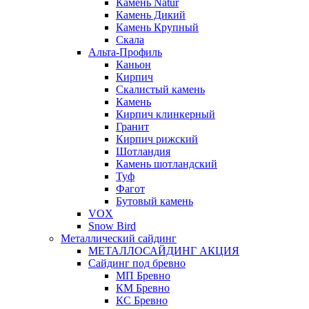
Камень Natur
Камень Дикий
Камень Крупный
Скала
Альта-Профиль
Каньон
Кирпич
Скалистый камень
Камень
Кирпич клинкерный
Гранит
Кирпич рижский
Шотландия
Камень шотландский
Туф
Фагот
Бутовый камень
VOX
Snow Bird
Металлический сайдинг
МЕТАЛЛОСАЙДИНГ АКЦИЯ
Сайдинг под бревно
МП Бревно
КМ Бревно
КС Бревно