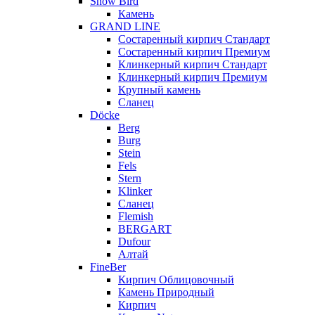
Snow Bird
Камень
GRAND LINE
Состаренный кирпич Стандарт
Состаренный кирпич Премиум
Клинкерный кирпич Стандарт
Клинкерный кирпич Премиум
Крупный камень
Сланец
Döcke
Berg
Burg
Stein
Fels
Stern
Klinker
Сланец
Flemish
BERGART
Dufour
Алтай
FineBer
Кирпич Облицовочный
Камень Природный
Кирпич