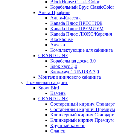
BlockHouse ClassicColor
Корабельный Брус ClassicColor
Альта-Профиль
Альта-Классик
Kanada Плюс ПРЕСТИЖ
Kanada Плюс ПРЕМИУМ
Kanada Плюс ЛЮКС/Карелия
Blockhouse
Аляска
Комплектующие для сайдинга
GRAND LINE
Корабельная доска 3,0
Блок хаус 3,0
Блок-хаус TUNDRA 3,0
Монтаж винилового сайдинга
Цокольный сайдинг
Snow Bird
Камень
GRAND LINE
Состаренный кирпич Стандарт
Состаренный кирпич Премиум
Клинкерный кирпич Стандарт
Клинкерный кирпич Премиум
Крупный камень
Сланец