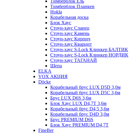
Тимберблок Ель
Тимберблок Планкен
Hokla
Корабельная доска
Блок Хаус
Стоун-хаус Сланец
Стоун-хаус Камень
Стоун-хаус Кирпич
Стоун-хаус Кварцит
Стоун-хаус S-Lock Клинкер БАЛТИК
Стоун-хаус S-Lock Клинкер НОРДИК
Стоун-хаус ТАГАНАЙ
Щепа
ELKA
VOX АКЦИЯ
Döcke
Корабельный брус LUX D5D 3,0м
Корабельный брус LUX D5C 3,6м
Брус LUX D6S 3,6м
Блок Хаус LUX D4,7T 3,6м
Корабельный брус D4,5 3,6м
Корабельный брус D4D 3,0м
Брус PREMIUM D6S
Блок Хаус PREMIUM D4,7T
FineBer