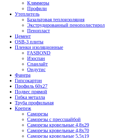
Кляммеры
Профили
Утеплитель
Базальтовая теплоизоляция
Экструдированный пенополистирол
Пенопласт
Цемент
OSB-3 плиты
Пленки изоляционные
FASBOND
Изоспан
Спанлайт
Ондутис
Фанера
Гипсокартон
Профиль 60х27
Подвес прямой
Гибка металла
Труба профильная
Крепеж
Саморезы
Саморезы с прессшайбой
Саморезы кровельные 4,8х29
Саморезы кровельные 4,8х70
Саморезы кровельные 5,5х19