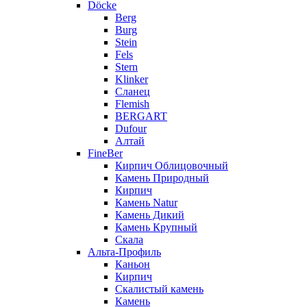
Döcke
Berg
Burg
Stein
Fels
Stern
Klinker
Сланец
Flemish
BERGART
Dufour
Алтай
FineBer
Кирпич Облицовочный
Камень Природный
Кирпич
Камень Natur
Камень Дикий
Камень Крупный
Скала
Альта-Профиль
Каньон
Кирпич
Скалистый камень
Камень