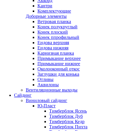
Аккорд
Кантри
Комплектующие
Доборные элементы
Ветровая планка
Конек полукруглый
Конек плоский
Конек ппрофильный
Ендова верхняя
Ендова нижняя
Карнизная планка
Примыкание верхнее
Примыкание нижнее
Околооконный откос
Заглушки для конька
Отливы
Аквилоны
Вентиляционные выходы
Сайдинг
Виниловый сайдинг
Ю-Пласт
Тимберблок Ясень
Тимберблок Дуб
Тимберблок Кедр
Тимберблок Пихта