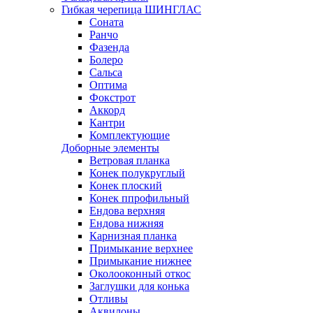
Гибкая черепица ШИНГЛАС
Соната
Ранчо
Фазенда
Болеро
Сальса
Оптима
Фокстрот
Аккорд
Кантри
Комплектующие
Доборные элементы
Ветровая планка
Конек полукруглый
Конек плоский
Конек ппрофильный
Ендова верхняя
Ендова нижняя
Карнизная планка
Примыкание верхнее
Примыкание нижнее
Околооконный откос
Заглушки для конька
Отливы
Аквилоны