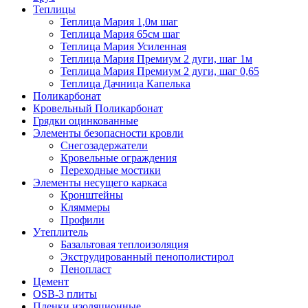
Теплицы
Теплица Мария 1,0м шаг
Теплица Мария 65см шаг
Теплица Мария Усиленная
Теплица Мария Премиум 2 дуги, шаг 1м
Теплица Мария Премиум 2 дуги, шаг 0,65
Теплица Дачница Капелька
Поликарбонат
Кровельный Поликарбонат
Грядки оцинкованные
Элементы безопасности кровли
Снегозадержатели
Кровельные ограждения
Переходные мостики
Элементы несущего каркаса
Кронштейны
Кляммеры
Профили
Утеплитель
Базальтовая теплоизоляция
Экструдированный пенополистирол
Пенопласт
Цемент
OSB-3 плиты
Пленки изоляционные