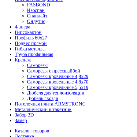
FASBOND
Изоспан
Спанлайт
Ондутис
Фанера
Гипсокартон
Профиль 60х27
Подвес прямой
Гибка металла
Труба профильная
Крепеж
Саморезы
Саморезы с прессшайбой
Саморезы кровельные 4,8х29
Саморезы кровельные 4,8х70
Саморезы кровельные 5,5х19
Дюбеля для теплоизоляции
Дюбель гвозди
Потолочная плита ARMSTRONG
Металлический штакетник
Забор 3D
Замер
Каталог товаров
Доставка