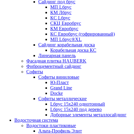
Сайдинг под брус
МП Lбрус
КМ Лбрус
КС Lбрус
СКЦ Евробрус
КМ Евробрус
КС Евробрус (гофрированный)
МП Lбрус®XL
Сайдинг корабельная доска
Корабельная доска КС
Линеарная панель
Фасадная плитка HAUBERK
Фиброцементный сайдинг
Софиты
Софиты виниловые
Ю-Пласт
Grand Line
Docke
Софиты металлические
Lбрус 15x240 однотонный
Lбрус 15x240 под дерево
Доборные элементы металлосайдинг
Водосточная система
Водостоки пластиковые
Альта-Профиль Элит