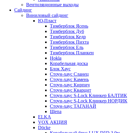
Вентиляционные выходы
Сайдинг
Виниловый сайдинг
Ю-Пласт
Тимберблок Ясень
Тимберблок Дуб
Тимберблок Кедр
Тимберблок Пихта
Тимберблок Ель
Тимберблок Планкен
Hokla
Корабельная доска
Блок Хаус
Стоун-хаус Сланец
Стоун-хаус Камень
Стоун-хаус Кирпич
Стоун-хаус Кварцит
Стоун-хаус S-Lock Клинкер БАЛТИК
Стоун-хаус S-Lock Клинкер НОРДИК
Стоун-хаус ТАГАНАЙ
Щепа
ELKA
VOX АКЦИЯ
Döcke
Корабельный брус LUX D5D 3,0м