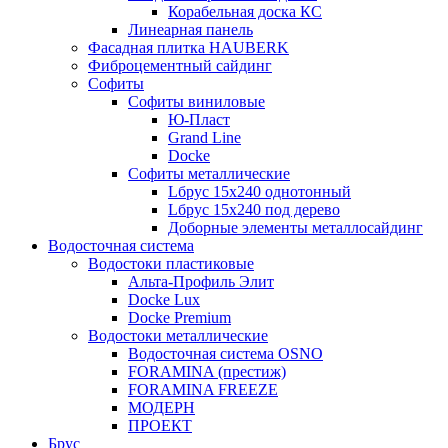
Корабельная доска КС
Линеарная панель
Фасадная плитка HAUBERK
Фиброцементный сайдинг
Софиты
Софиты виниловые
Ю-Пласт
Grand Line
Docke
Софиты металлические
Lбрус 15x240 однотонный
Lбрус 15x240 под дерево
Доборные элементы металлосайдинг
Водосточная система
Водостоки пластиковые
Альта-Профиль Элит
Docke Lux
Docke Premium
Водостоки металлические
Водосточная система OSNO
FORAMINA (престиж)
FORAMINA FREEZE
МОДЕРН
ПРОЕКТ
Брус