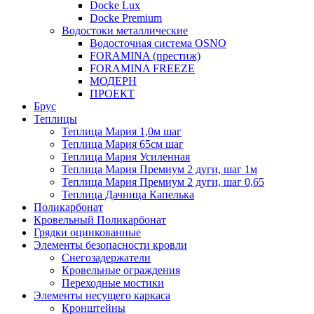
Docke Lux
Docke Premium
Водостоки металлические
Водосточная система OSNO
FORAMINA (престиж)
FORAMINA FREEZE
МОДЕРН
ПРОЕКТ
Брус
Теплицы
Теплица Мария 1,0м шаг
Теплица Мария 65см шаг
Теплица Мария Усиленная
Теплица Мария Премиум 2 дуги, шаг 1м
Теплица Мария Премиум 2 дуги, шаг 0,65
Теплица Дачница Капелька
Поликарбонат
Кровельный Поликарбонат
Грядки оцинкованные
Элементы безопасности кровли
Снегозадержатели
Кровельные ограждения
Переходные мостики
Элементы несущего каркаса
Кронштейны