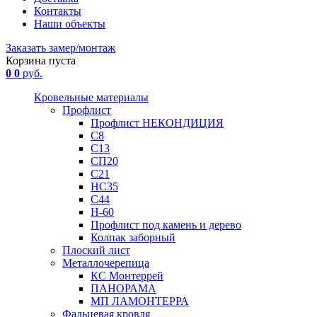
Контакты
Наши объекты
Заказать замер/монтаж
Корзина пуста
0
0
руб.
Кровельные материалы
Профлист
Профлист НЕКОНДИЦИЯ
С8
С13
СП20
С21
НС35
С44
Н-60
Профлист под камень и дерево
Колпак заборный
Плоский лист
Металлочерепица
КС Монтеррей
ПАНОРАМА
МП ЛАМОНТЕРРА
Фальцевая кровля