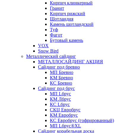
Кирпич клинкерный
Гранит
Кирпич рижский
Шотландия
Камень шотландский
Туф
Фагот
Бутовый камень
VOX
Snow Bird
Металлический сайдинг
МЕТАЛЛОСАЙДИНГ АКЦИЯ
Сайдинг под бревно
МП Бревно
КМ Бревно
КС Бревно
Сайдинг под брус
МП Lбрус
КМ Лбрус
КС Lбрус
СКЦ Евробрус
КМ Евробрус
КС Евробрус (гофрированный)
МП Lбрус®XL
Сайдинг корабельная доска