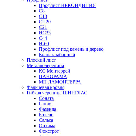
Профлист НЕКОНДИЦИЯ
С8
С13
СП20
С21
НС35
С44
Н-60
Профлист под камень и дерево
Колпак заборный
Плоский лист
Металлочерепица
КС Монтеррей
ПАНОРАМА
МП ЛАМОНТЕРРА
Фальцевая кровля
Гибкая черепица ШИНГЛАС
Соната
Ранчо
Фазенда
Болеро
Сальса
Оптима
Фокстрот