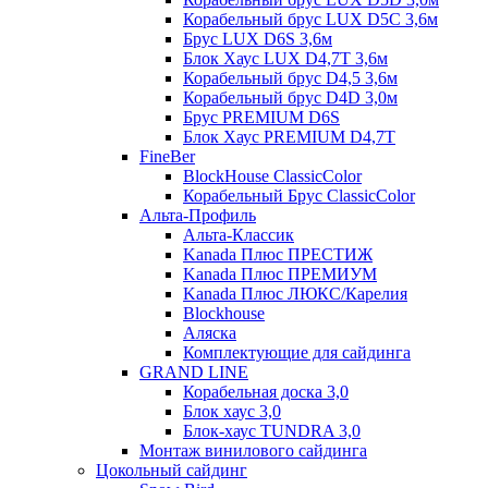
Корабельный брус LUX D5C 3,6м
Брус LUX D6S 3,6м
Блок Хаус LUX D4,7T 3,6м
Корабельный брус D4,5 3,6м
Корабельный брус D4D 3,0м
Брус PREMIUM D6S
Блок Хаус PREMIUM D4,7T
FineBer
BlockHouse ClassicColor
Корабельный Брус ClassicColor
Альта-Профиль
Альта-Классик
Kanada Плюс ПРЕСТИЖ
Kanada Плюс ПРЕМИУМ
Kanada Плюс ЛЮКС/Карелия
Blockhouse
Аляска
Комплектующие для сайдинга
GRAND LINE
Корабельная доска 3,0
Блок хаус 3,0
Блок-хаус TUNDRA 3,0
Монтаж винилового сайдинга
Цокольный сайдинг