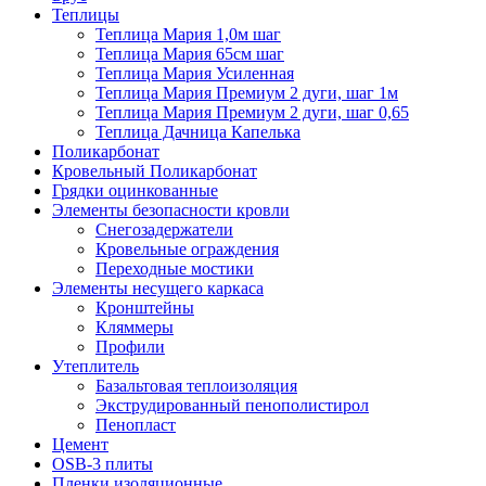
Теплицы
Теплица Мария 1,0м шаг
Теплица Мария 65см шаг
Теплица Мария Усиленная
Теплица Мария Премиум 2 дуги, шаг 1м
Теплица Мария Премиум 2 дуги, шаг 0,65
Теплица Дачница Капелька
Поликарбонат
Кровельный Поликарбонат
Грядки оцинкованные
Элементы безопасности кровли
Снегозадержатели
Кровельные ограждения
Переходные мостики
Элементы несущего каркаса
Кронштейны
Кляммеры
Профили
Утеплитель
Базальтовая теплоизоляция
Экструдированный пенополистирол
Пенопласт
Цемент
OSB-3 плиты
Пленки изоляционные