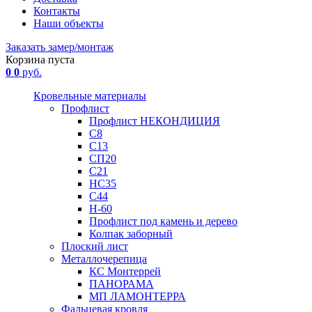
Контакты
Наши объекты
Заказать замер/монтаж
Корзина пуста
0
0
руб.
Кровельные материалы
Профлист
Профлист НЕКОНДИЦИЯ
С8
С13
СП20
С21
НС35
С44
Н-60
Профлист под камень и дерево
Колпак заборный
Плоский лист
Металлочерепица
КС Монтеррей
ПАНОРАМА
МП ЛАМОНТЕРРА
Фальцевая кровля