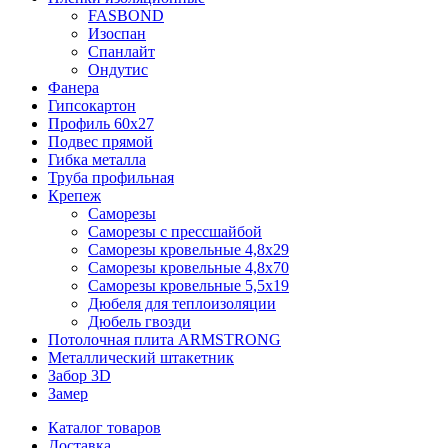
FASBOND
Изоспан
Спанлайт
Ондутис
Фанера
Гипсокартон
Профиль 60х27
Подвес прямой
Гибка металла
Труба профильная
Крепеж
Саморезы
Саморезы с прессшайбой
Саморезы кровельные 4,8х29
Саморезы кровельные 4,8х70
Саморезы кровельные 5,5х19
Дюбеля для теплоизоляции
Дюбель гвозди
Потолочная плита ARMSTRONG
Металлический штакетник
Забор 3D
Замер
Каталог товаров
Доставка