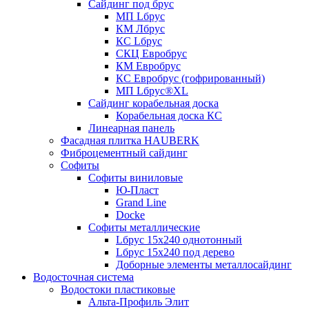
Сайдинг под брус
МП Lбрус
КМ Лбрус
КС Lбрус
СКЦ Евробрус
КМ Евробрус
КС Евробрус (гофрированный)
МП Lбрус®XL
Сайдинг корабельная доска
Корабельная доска КС
Линеарная панель
Фасадная плитка HAUBERK
Фиброцементный сайдинг
Софиты
Софиты виниловые
Ю-Пласт
Grand Line
Docke
Софиты металлические
Lбрус 15x240 однотонный
Lбрус 15x240 под дерево
Доборные элементы металлосайдинг
Водосточная система
Водостоки пластиковые
Альта-Профиль Элит