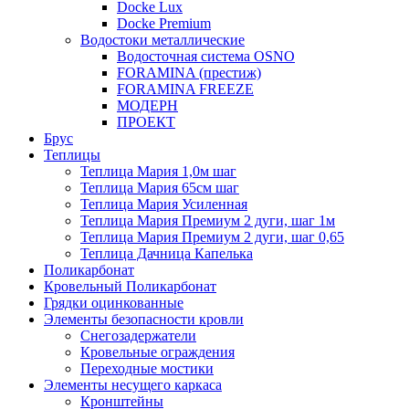
Docke Lux
Docke Premium
Водостоки металлические
Водосточная система OSNO
FORAMINA (престиж)
FORAMINA FREEZE
МОДЕРН
ПРОЕКТ
Брус
Теплицы
Теплица Мария 1,0м шаг
Теплица Мария 65см шаг
Теплица Мария Усиленная
Теплица Мария Премиум 2 дуги, шаг 1м
Теплица Мария Премиум 2 дуги, шаг 0,65
Теплица Дачница Капелька
Поликарбонат
Кровельный Поликарбонат
Грядки оцинкованные
Элементы безопасности кровли
Снегозадержатели
Кровельные ограждения
Переходные мостики
Элементы несущего каркаса
Кронштейны