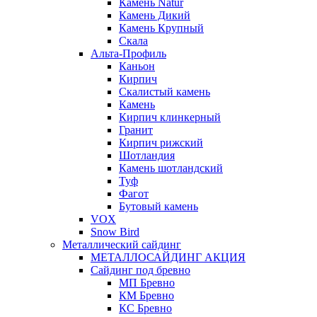
Камень Natur
Камень Дикий
Камень Крупный
Скала
Альта-Профиль
Каньон
Кирпич
Скалистый камень
Камень
Кирпич клинкерный
Гранит
Кирпич рижский
Шотландия
Камень шотландский
Туф
Фагот
Бутовый камень
VOX
Snow Bird
Металлический сайдинг
МЕТАЛЛОСАЙДИНГ АКЦИЯ
Сайдинг под бревно
МП Бревно
КМ Бревно
КС Бревно