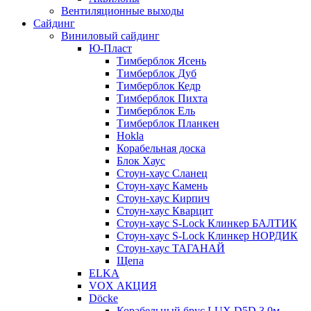
Вентиляционные выходы
Сайдинг
Виниловый сайдинг
Ю-Пласт
Тимберблок Ясень
Тимберблок Дуб
Тимберблок Кедр
Тимберблок Пихта
Тимберблок Ель
Тимберблок Планкен
Hokla
Корабельная доска
Блок Хаус
Стоун-хаус Сланец
Стоун-хаус Камень
Стоун-хаус Кирпич
Стоун-хаус Кварцит
Стоун-хаус S-Lock Клинкер БАЛТИК
Стоун-хаус S-Lock Клинкер НОРДИК
Стоун-хаус ТАГАНАЙ
Щепа
ELKA
VOX АКЦИЯ
Döcke
Корабельный брус LUX D5D 3,0м