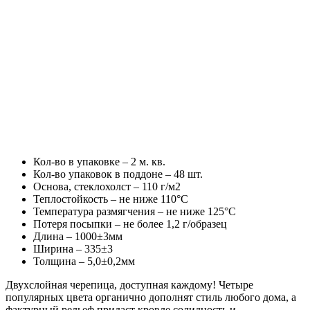
Кол-во в упаковке – 2 м. кв.
Кол-во упаковок в поддоне – 48 шт.
Основа, стеклохолст – 110 г/м2
Теплостойкость – не ниже 110°С
Температура размягчения – не ниже 125°С
Потеря посыпки – не более 1,2 г/образец
Длина – 1000±3мм
Ширина – 335±3
Толщина – 5,0±0,2мм
Двухслойная черепица, доступная каждому! Четыре
популярных цвета органично дополнят стиль любого дома, а
фактурный рельеф придаст кровле солидность и