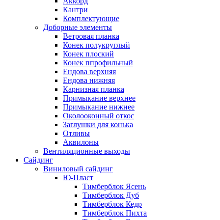
Аккорд
Кантри
Комплектующие
Доборные элементы
Ветровая планка
Конек полукруглый
Конек плоский
Конек ппрофильный
Ендова верхняя
Ендова нижняя
Карнизная планка
Примыкание верхнее
Примыкание нижнее
Околооконный откос
Заглушки для конька
Отливы
Аквилоны
Вентиляционные выходы
Сайдинг
Виниловый сайдинг
Ю-Пласт
Тимберблок Ясень
Тимберблок Дуб
Тимберблок Кедр
Тимберблок Пихта