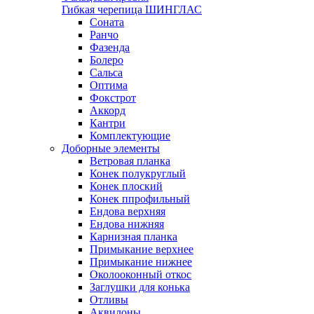
Гибкая черепица ШИНГЛАС
Соната
Ранчо
Фазенда
Болеро
Сальса
Оптима
Фокстрот
Аккорд
Кантри
Комплектующие
Доборные элементы
Ветровая планка
Конек полукруглый
Конек плоский
Конек ппрофильный
Ендова верхняя
Ендова нижняя
Карнизная планка
Примыкание верхнее
Примыкание нижнее
Околооконный откос
Заглушки для конька
Отливы
Аквилоны