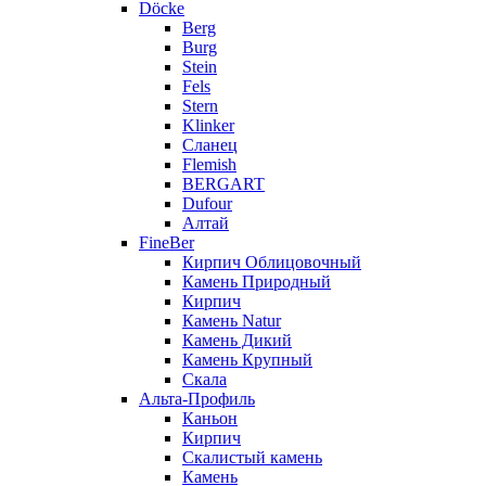
Döcke
Berg
Burg
Stein
Fels
Stern
Klinker
Сланец
Flemish
BERGART
Dufour
Алтай
FineBer
Кирпич Облицовочный
Камень Природный
Кирпич
Камень Natur
Камень Дикий
Камень Крупный
Скала
Альта-Профиль
Каньон
Кирпич
Скалистый камень
Камень