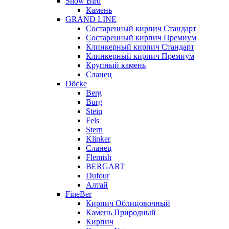
Snow Bird
Камень
GRAND LINE
Состаренный кирпич Стандарт
Состаренный кирпич Премиум
Клинкерный кирпич Стандарт
Клинкерный кирпич Премиум
Крупный камень
Сланец
Döcke
Berg
Burg
Stein
Fels
Stern
Klinker
Сланец
Flemish
BERGART
Dufour
Алтай
FineBer
Кирпич Облицовочный
Камень Природный
Кирпич