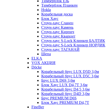
Тимберблок Ель
Тимберблок Планкен
Hokla
Корабельная доска
Блок Хаус
Стоун-хаус Сланец
Стоун-хаус Камень
Стоун-хаус Кирпич
Стоун-хаус Кварцит
Стоун-хаус S-Lock Клинкер БАЛТИК
Стоун-хаус S-Lock Клинкер НОРДИК
Стоун-хаус ТАГАНАЙ
Щепа
ELKA
VOX АКЦИЯ
Döcke
Корабельный брус LUX D5D 3,0м
Корабельный брус LUX D5C 3,6м
Брус LUX D6S 3,6м
Блок Хаус LUX D4,7T 3,6м
Корабельный брус D4,5 3,6м
Корабельный брус D4D 3,0м
Брус PREMIUM D6S
Блок Хаус PREMIUM D4,7T
FineBer