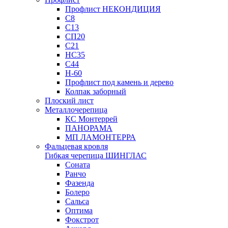
Профлист НЕКОНДИЦИЯ
С8
С13
СП20
С21
НС35
С44
Н-60
Профлист под камень и дерево
Колпак заборный
Плоский лист
Металлочерепица
КС Монтеррей
ПАНОРАМА
МП ЛАМОНТЕРРА
Фальцевая кровля
Гибкая черепица ШИНГЛАС
Соната
Ранчо
Фазенда
Болеро
Сальса
Оптима
Фокстрот