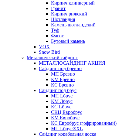
Кирпич клинкерный
Гранит
Кирпич рижский
Шотландия
Камень шотландский
Туф
Фагот
Бутовый камень
VOX
Snow Bird
Металлический сайдинг
МЕТАЛЛОСАЙДИНГ АКЦИЯ
Сайдинг под бревно
МП Бревно
КМ Бревно
КС Бревно
Сайдинг под брус
МП Lбрус
КМ Лбрус
КС Lбрус
СКЦ Евробрус
КМ Евробрус
КС Евробрус (гофрированный)
МП Lбрус®XL
Сайдинг корабельная доска