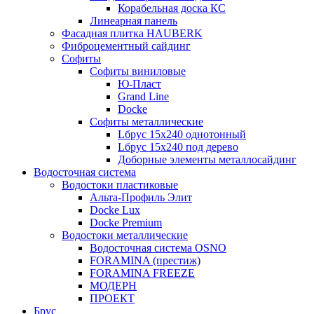
Корабельная доска КС
Линеарная панель
Фасадная плитка HAUBERK
Фиброцементный сайдинг
Софиты
Софиты виниловые
Ю-Пласт
Grand Line
Docke
Софиты металлические
Lбрус 15x240 однотонный
Lбрус 15x240 под дерево
Доборные элементы металлосайдинг
Водосточная система
Водостоки пластиковые
Альта-Профиль Элит
Docke Lux
Docke Premium
Водостоки металлические
Водосточная система OSNO
FORAMINA (престиж)
FORAMINA FREEZE
МОДЕРН
ПРОЕКТ
Брус