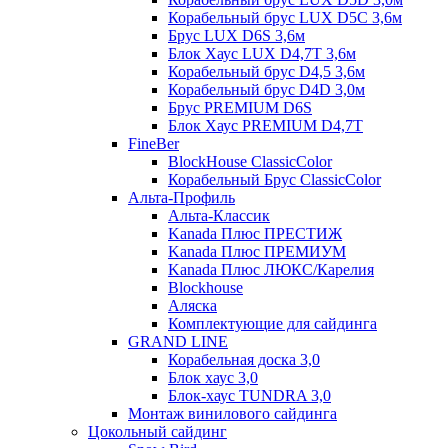
Корабельный брус LUX D5C 3,6м
Брус LUX D6S 3,6м
Блок Хаус LUX D4,7T 3,6м
Корабельный брус D4,5 3,6м
Корабельный брус D4D 3,0м
Брус PREMIUM D6S
Блок Хаус PREMIUM D4,7T
FineBer
BlockHouse ClassicColor
Корабельный Брус ClassicColor
Альта-Профиль
Альта-Классик
Kanada Плюс ПРЕСТИЖ
Kanada Плюс ПРЕМИУМ
Kanada Плюс ЛЮКС/Карелия
Blockhouse
Аляска
Комплектующие для сайдинга
GRAND LINE
Корабельная доска 3,0
Блок хаус 3,0
Блок-хаус TUNDRA 3,0
Монтаж винилового сайдинга
Цокольный сайдинг