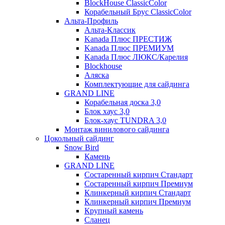
BlockHouse ClassicColor
Корабельный Брус ClassicColor
Альта-Профиль
Альта-Классик
Kanada Плюс ПРЕСТИЖ
Kanada Плюс ПРЕМИУМ
Kanada Плюс ЛЮКС/Карелия
Blockhouse
Аляска
Комплектующие для сайдинга
GRAND LINE
Корабельная доска 3,0
Блок хаус 3,0
Блок-хаус TUNDRA 3,0
Монтаж винилового сайдинга
Цокольный сайдинг
Snow Bird
Камень
GRAND LINE
Состаренный кирпич Стандарт
Состаренный кирпич Премиум
Клинкерный кирпич Стандарт
Клинкерный кирпич Премиум
Крупный камень
Сланец