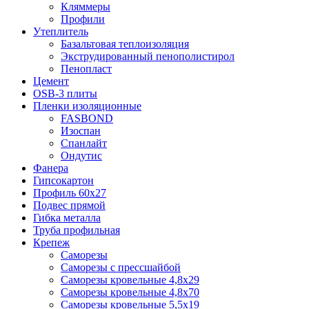
Кляммеры
Профили
Утеплитель
Базальтовая теплоизоляция
Экструдированный пенополистирол
Пенопласт
Цемент
OSB-3 плиты
Пленки изоляционные
FASBOND
Изоспан
Спанлайт
Ондутис
Фанера
Гипсокартон
Профиль 60х27
Подвес прямой
Гибка металла
Труба профильная
Крепеж
Саморезы
Саморезы с прессшайбой
Саморезы кровельные 4,8х29
Саморезы кровельные 4,8х70
Саморезы кровельные 5,5х19