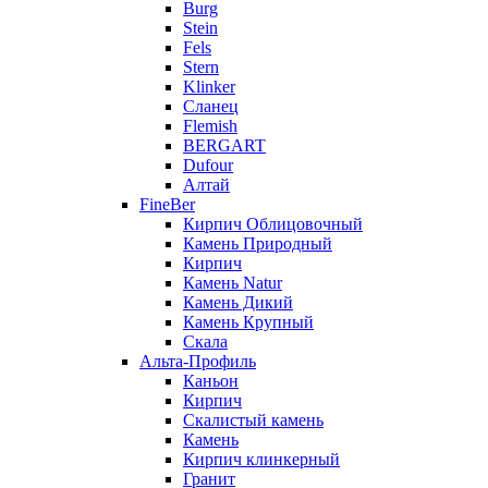
Burg
Stein
Fels
Stern
Klinker
Сланец
Flemish
BERGART
Dufour
Алтай
FineBer
Кирпич Облицовочный
Камень Природный
Кирпич
Камень Natur
Камень Дикий
Камень Крупный
Скала
Альта-Профиль
Каньон
Кирпич
Скалистый камень
Камень
Кирпич клинкерный
Гранит