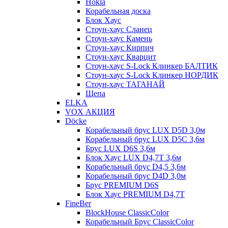
Hokla
Корабельная доска
Блок Хаус
Стоун-хаус Сланец
Стоун-хаус Камень
Стоун-хаус Кирпич
Стоун-хаус Кварцит
Стоун-хаус S-Lock Клинкер БАЛТИК
Стоун-хаус S-Lock Клинкер НОРДИК
Стоун-хаус ТАГАНАЙ
Щепа
ELKA
VOX АКЦИЯ
Döcke
Корабельный брус LUX D5D 3,0м
Корабельный брус LUX D5C 3,6м
Брус LUX D6S 3,6м
Блок Хаус LUX D4,7T 3,6м
Корабельный брус D4,5 3,6м
Корабельный брус D4D 3,0м
Брус PREMIUM D6S
Блок Хаус PREMIUM D4,7T
FineBer
BlockHouse ClassicColor
Корабельный Брус ClassicColor