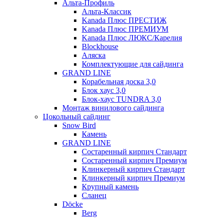
Альта-Профиль
Альта-Классик
Kanada Плюс ПРЕСТИЖ
Kanada Плюс ПРЕМИУМ
Kanada Плюс ЛЮКС/Карелия
Blockhouse
Аляска
Комплектующие для сайдинга
GRAND LINE
Корабельная доска 3,0
Блок хаус 3,0
Блок-хаус TUNDRA 3,0
Монтаж винилового сайдинга
Цокольный сайдинг
Snow Bird
Камень
GRAND LINE
Состаренный кирпич Стандарт
Состаренный кирпич Премиум
Клинкерный кирпич Стандарт
Клинкерный кирпич Премиум
Крупный камень
Сланец
Döcke
Berg