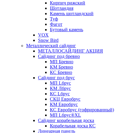
Кирпич рижский
Шотландия
Камень шотландский
Туф
Фагот
Бутовый камень
VOX
Snow Bird
Металлический сайдинг
МЕТАЛЛОСАЙДИНГ АКЦИЯ
Сайдинг под бревно
МП Бревно
КМ Бревно
КС Бревно
Сайдинг под брус
МП Lбрус
КМ Лбрус
КС Lбрус
СКЦ Евробрус
КМ Евробрус
КС Евробрус (гофрированный)
МП Lбрус®XL
Сайдинг корабельная доска
Корабельная доска КС
Линеарная панель