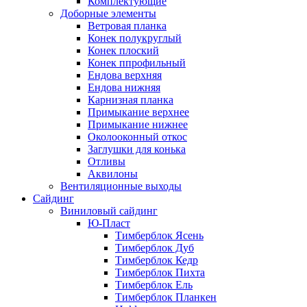
Комплектующие
Доборные элементы
Ветровая планка
Конек полукруглый
Конек плоский
Конек ппрофильный
Ендова верхняя
Ендова нижняя
Карнизная планка
Примыкание верхнее
Примыкание нижнее
Околооконный откос
Заглушки для конька
Отливы
Аквилоны
Вентиляционные выходы
Сайдинг
Виниловый сайдинг
Ю-Пласт
Тимберблок Ясень
Тимберблок Дуб
Тимберблок Кедр
Тимберблок Пихта
Тимберблок Ель
Тимберблок Планкен