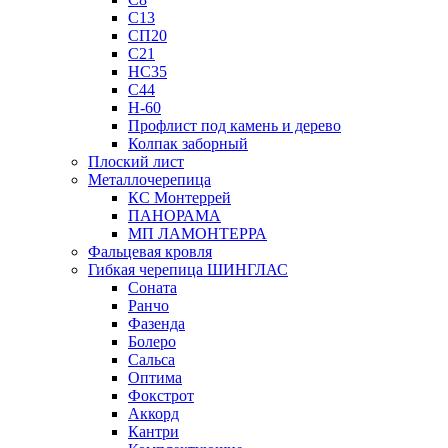
С13
СП20
С21
НС35
С44
Н-60
Профлист под камень и дерево
Колпак заборный
Плоский лист
Металлочерепица
КС Монтеррей
ПАНОРАМА
МП ЛАМОНТЕРРА
Фальцевая кровля
Гибкая черепица ШИНГЛАС
Соната
Ранчо
Фазенда
Болеро
Сальса
Оптима
Фокстрот
Аккорд
Кантри