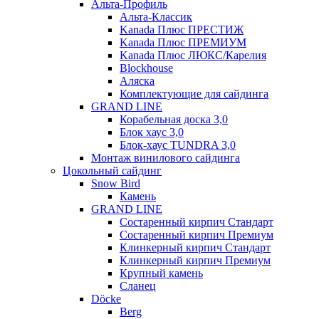
Альта-Профиль
Альта-Классик
Kanada Плюс ПРЕСТИЖ
Kanada Плюс ПРЕМИУМ
Kanada Плюс ЛЮКС/Карелия
Blockhouse
Аляска
Комплектующие для сайдинга
GRAND LINE
Корабельная доска 3,0
Блок хаус 3,0
Блок-хаус TUNDRA 3,0
Монтаж винилового сайдинга
Цокольный сайдинг
Snow Bird
Камень
GRAND LINE
Состаренный кирпич Стандарт
Состаренный кирпич Премиум
Клинкерный кирпич Стандарт
Клинкерный кирпич Премиум
Крупный камень
Сланец
Döcke
Berg