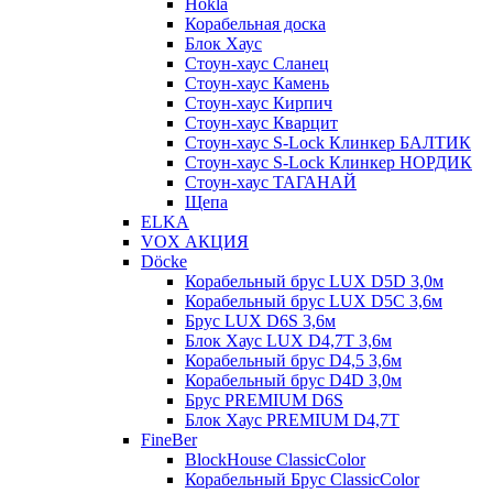
Hokla
Корабельная доска
Блок Хаус
Стоун-хаус Сланец
Стоун-хаус Камень
Стоун-хаус Кирпич
Стоун-хаус Кварцит
Стоун-хаус S-Lock Клинкер БАЛТИК
Стоун-хаус S-Lock Клинкер НОРДИК
Стоун-хаус ТАГАНАЙ
Щепа
ELKA
VOX АКЦИЯ
Döcke
Корабельный брус LUX D5D 3,0м
Корабельный брус LUX D5C 3,6м
Брус LUX D6S 3,6м
Блок Хаус LUX D4,7T 3,6м
Корабельный брус D4,5 3,6м
Корабельный брус D4D 3,0м
Брус PREMIUM D6S
Блок Хаус PREMIUM D4,7T
FineBer
BlockHouse ClassicColor
Корабельный Брус ClassicColor