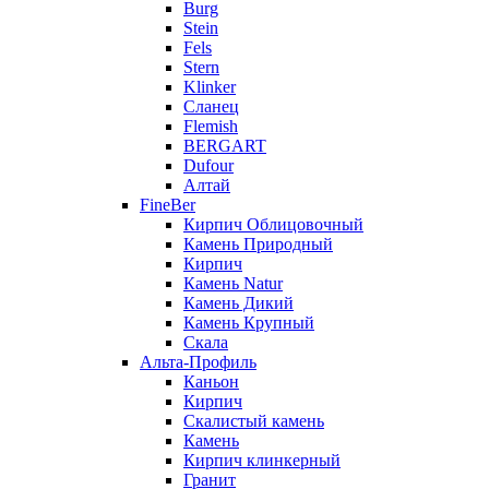
Burg
Stein
Fels
Stern
Klinker
Сланец
Flemish
BERGART
Dufour
Алтай
FineBer
Кирпич Облицовочный
Камень Природный
Кирпич
Камень Natur
Камень Дикий
Камень Крупный
Скала
Альта-Профиль
Каньон
Кирпич
Скалистый камень
Камень
Кирпич клинкерный
Гранит