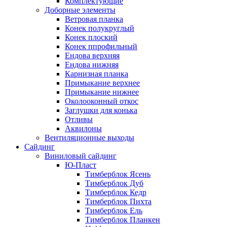
Комплектующие
Доборные элементы
Ветровая планка
Конек полукруглый
Конек плоский
Конек ппрофильный
Ендова верхняя
Ендова нижняя
Карнизная планка
Примыкание верхнее
Примыкание нижнее
Околооконный откос
Заглушки для конька
Отливы
Аквилоны
Вентиляционные выходы
Сайдинг
Виниловый сайдинг
Ю-Пласт
Тимберблок Ясень
Тимберблок Дуб
Тимберблок Кедр
Тимберблок Пихта
Тимберблок Ель
Тимберблок Планкен