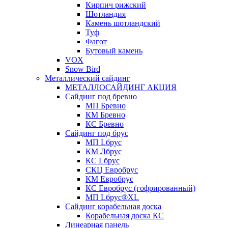
Кирпич рижский
Шотландия
Камень шотландский
Туф
Фагот
Бутовый камень
VOX
Snow Bird
Металлический сайдинг
МЕТАЛЛОСАЙДИНГ АКЦИЯ
Сайдинг под бревно
МП Бревно
КМ Бревно
КС Бревно
Сайдинг под брус
МП Lбрус
КМ Лбрус
КС Lбрус
СКЦ Евробрус
КМ Евробрус
КС Евробрус (гофрированный)
МП Lбрус®XL
Сайдинг корабельная доска
Корабельная доска КС
Линеарная панель