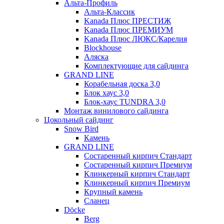
Альта-Профиль
Альта-Классик
Kanada Плюс ПРЕСТИЖ
Kanada Плюс ПРЕМИУМ
Kanada Плюс ЛЮКС/Карелия
Blockhouse
Аляска
Комплектующие для сайдинга
GRAND LINE
Корабельная доска 3,0
Блок хаус 3,0
Блок-хаус TUNDRA 3,0
Монтаж винилового сайдинга
Цокольный сайдинг
Snow Bird
Камень
GRAND LINE
Состаренный кирпич Стандарт
Состаренный кирпич Премиум
Клинкерный кирпич Стандарт
Клинкерный кирпич Премиум
Крупный камень
Сланец
Döcke
Berg