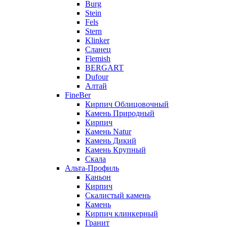
Burg
Stein
Fels
Stern
Klinker
Сланец
Flemish
BERGART
Dufour
Алтай
FineBer
Кирпич Облицовочный
Камень Природный
Кирпич
Камень Natur
Камень Дикий
Камень Крупный
Скала
Альта-Профиль
Каньон
Кирпич
Скалистый камень
Камень
Кирпич клинкерный
Гранит