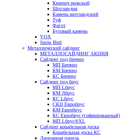
Кирпич рижский
Шотландия
Камень шотландский
Туф
Фагот
Бутовый камень
VOX
Snow Bird
Металлический сайдинг
МЕТАЛЛОСАЙДИНГ АКЦИЯ
Сайдинг под бревно
МП Бревно
КМ Бревно
КС Бревно
Сайдинг под брус
МП Lбрус
КМ Лбрус
КС Lбрус
СКЦ Евробрус
КМ Евробрус
КС Евробрус (гофрированный)
МП Lбрус®XL
Сайдинг корабельная доска
Корабельная доска КС
Линеарная панель