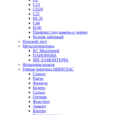
С13
СП20
С21
НС35
С44
Н-60
Профлист под камень и дерево
Колпак заборный
Плоский лист
Металлочерепица
КС Монтеррей
ПАНОРАМА
МП ЛАМОНТЕРРА
Фальцевая кровля
Гибкая черепица ШИНГЛАС
Соната
Ранчо
Фазенда
Болеро
Сальса
Оптима
Фокстрот
Аккорд
Кантри