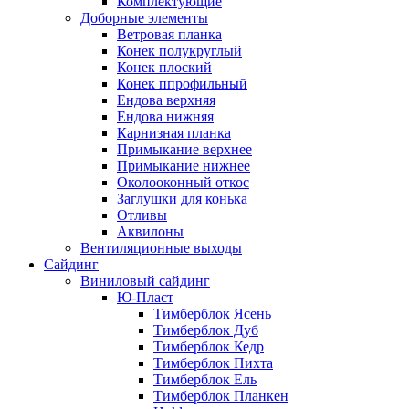
Комплектующие
Доборные элементы
Ветровая планка
Конек полукруглый
Конек плоский
Конек ппрофильный
Ендова верхняя
Ендова нижняя
Карнизная планка
Примыкание верхнее
Примыкание нижнее
Околооконный откос
Заглушки для конька
Отливы
Аквилоны
Вентиляционные выходы
Сайдинг
Виниловый сайдинг
Ю-Пласт
Тимберблок Ясень
Тимберблок Дуб
Тимберблок Кедр
Тимберблок Пихта
Тимберблок Ель
Тимберблок Планкен