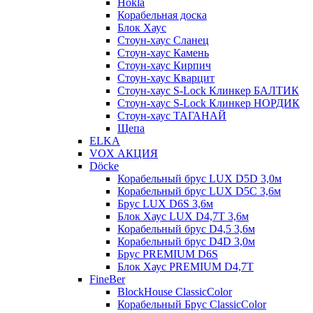
Hokla
Корабельная доска
Блок Хаус
Стоун-хаус Сланец
Стоун-хаус Камень
Стоун-хаус Кирпич
Стоун-хаус Кварцит
Стоун-хаус S-Lock Клинкер БАЛТИК
Стоун-хаус S-Lock Клинкер НОРДИК
Стоун-хаус ТАГАНАЙ
Щепа
ELKA
VOX АКЦИЯ
Döcke
Корабельный брус LUX D5D 3,0м
Корабельный брус LUX D5C 3,6м
Брус LUX D6S 3,6м
Блок Хаус LUX D4,7T 3,6м
Корабельный брус D4,5 3,6м
Корабельный брус D4D 3,0м
Брус PREMIUM D6S
Блок Хаус PREMIUM D4,7T
FineBer
BlockHouse ClassicColor
Корабельный Брус ClassicColor