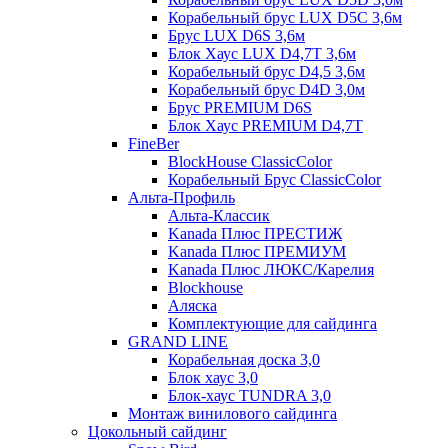
Корабельный брус LUX D5C 3,6м
Брус LUX D6S 3,6м
Блок Хаус LUX D4,7T 3,6м
Корабельный брус D4,5 3,6м
Корабельный брус D4D 3,0м
Брус PREMIUM D6S
Блок Хаус PREMIUM D4,7T
FineBer
BlockHouse ClassicColor
Корабельный Брус ClassicColor
Альта-Профиль
Альта-Классик
Kanada Плюс ПРЕСТИЖ
Kanada Плюс ПРЕМИУМ
Kanada Плюс ЛЮКС/Карелия
Blockhouse
Аляска
Комплектующие для сайдинга
GRAND LINE
Корабельная доска 3,0
Блок хаус 3,0
Блок-хаус TUNDRA 3,0
Монтаж винилового сайдинга
Цокольный сайдинг