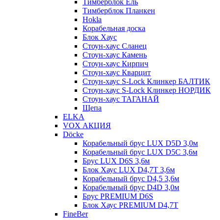
Тимберблок Ель
Тимберблок Планкен
Hokla
Корабельная доска
Блок Хаус
Стоун-хаус Сланец
Стоун-хаус Камень
Стоун-хаус Кирпич
Стоун-хаус Кварцит
Стоун-хаус S-Lock Клинкер БАЛТИК
Стоун-хаус S-Lock Клинкер НОРДИК
Стоун-хаус ТАГАНАЙ
Щепа
ELKA
VOX АКЦИЯ
Döcke
Корабельный брус LUX D5D 3,0м
Корабельный брус LUX D5C 3,6м
Брус LUX D6S 3,6м
Блок Хаус LUX D4,7T 3,6м
Корабельный брус D4,5 3,6м
Корабельный брус D4D 3,0м
Брус PREMIUM D6S
Блок Хаус PREMIUM D4,7T
FineBer