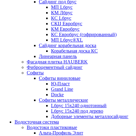
Сайдинг под брус
МП Lбрус
КМ Лбрус
КС Lбрус
СКЦ Евробрус
КМ Евробрус
КС Евробрус (гофрированный)
МП Lбрус®XL
Сайдинг корабельная доска
Корабельная доска КС
Линеарная панель
Фасадная плитка HAUBERK
Фиброцементный сайдинг
Софиты
Софиты виниловые
Ю-Пласт
Grand Line
Docke
Софиты металлические
Lбрус 15x240 однотонный
Lбрус 15x240 под дерево
Доборные элементы металлосайдинг
Водосточная система
Водостоки пластиковые
Альта-Профиль Элит