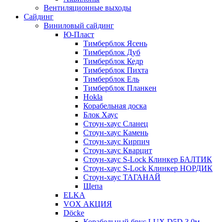
Вентиляционные выходы
Сайдинг
Виниловый сайдинг
Ю-Пласт
Тимберблок Ясень
Тимберблок Дуб
Тимберблок Кедр
Тимберблок Пихта
Тимберблок Ель
Тимберблок Планкен
Hokla
Корабельная доска
Блок Хаус
Стоун-хаус Сланец
Стоун-хаус Камень
Стоун-хаус Кирпич
Стоун-хаус Кварцит
Стоун-хаус S-Lock Клинкер БАЛТИК
Стоун-хаус S-Lock Клинкер НОРДИК
Стоун-хаус ТАГАНАЙ
Щепа
ELKA
VOX АКЦИЯ
Döcke
Корабельный брус LUX D5D 3,0м