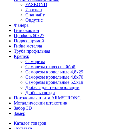
FASBOND
Изоспан
Спанлайт
Ондутис
Фанера
Гипсокартон
Профиль 60х27
Подвес прямой
Гибка металла
Труба профильная
Крепеж
Саморезы
Саморезы с прессшайбой
Саморезы кровельные 4,8х29
Саморезы кровельные 4,8х70
Саморезы кровельные 5,5х19
Дюбеля для теплоизоляции
Дюбель гвозди
Потолочная плита ARMSTRONG
Металлический штакетник
Забор 3D
Замер
Каталог товаров
Доставка