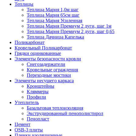
Теплицы
Теплица Мария 1,0м шаг
Теплица Мария 65см шаг
Теплица Мария Усиленная
Теплица Мария Премиум 2 дуги, шаг 1м
Теплица Мария Премиум 2 дуги, шаг 0,65
Теплица Дачница Капелька
Поликарбонат
Кровельный Поликарбонат
Грядки оцинкованные
Элементы безопасности кровли
Снегозадержатели
Кровельные ограждения
Переходные мостики
Элементы несущего каркаса
Кронштейны
Кляммеры
Профили
Утеплитель
Базальтовая теплоизоляция
Экструдированный пенополистирол
Пенопласт
Цемент
OSB-3 плиты
Пленки изоляционные