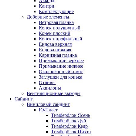
Аккорд
Кантри
Комплектующие
Доборные элементы
Ветровая планка
Конек полукруглый
Конек плоский
Конек ппрофильный
Ендова верхняя
Ендова нижняя
Карнизная планка
Примыкание верхнее
Примыкание нижнее
Околооконный откос
Заглушки для конька
Отливы
Аквилоны
Вентиляционные выходы
Сайдинг
Виниловый сайдинг
Ю-Пласт
Тимберблок Ясень
Тимберблок Дуб
Тимберблок Кедр
Тимберблок Пихта