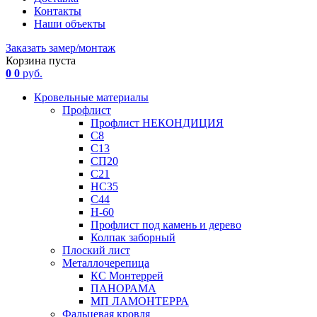
Контакты
Наши объекты
Заказать замер/монтаж
Корзина пуста
0
0
руб.
Кровельные материалы
Профлист
Профлист НЕКОНДИЦИЯ
С8
С13
СП20
С21
НС35
С44
Н-60
Профлист под камень и дерево
Колпак заборный
Плоский лист
Металлочерепица
КС Монтеррей
ПАНОРАМА
МП ЛАМОНТЕРРА
Фальцевая кровля