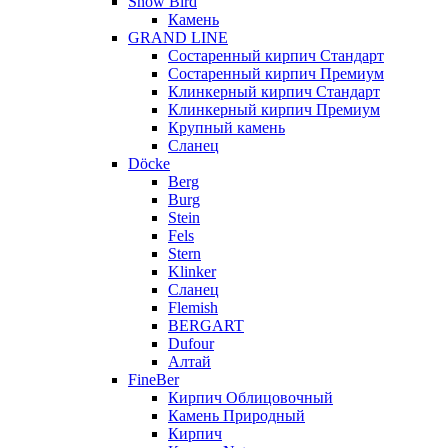
Snow Bird
Камень
GRAND LINE
Состаренный кирпич Стандарт
Состаренный кирпич Премиум
Клинкерный кирпич Стандарт
Клинкерный кирпич Премиум
Крупный камень
Сланец
Döcke
Berg
Burg
Stein
Fels
Stern
Klinker
Сланец
Flemish
BERGART
Dufour
Алтай
FineBer
Кирпич Облицовочный
Камень Природный
Кирпич