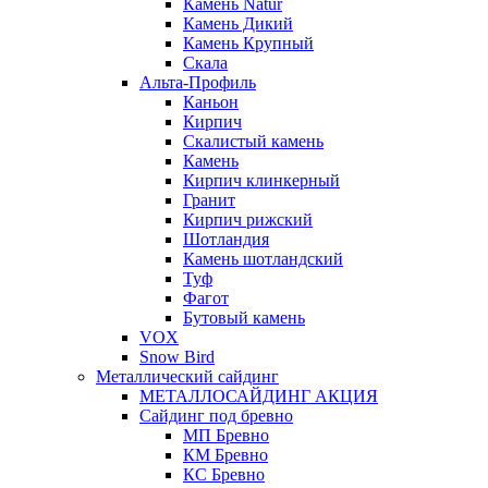
Камень Natur
Камень Дикий
Камень Крупный
Скала
Альта-Профиль
Каньон
Кирпич
Скалистый камень
Камень
Кирпич клинкерный
Гранит
Кирпич рижский
Шотландия
Камень шотландский
Туф
Фагот
Бутовый камень
VOX
Snow Bird
Металлический сайдинг
МЕТАЛЛОСАЙДИНГ АКЦИЯ
Сайдинг под бревно
МП Бревно
КМ Бревно
КС Бревно