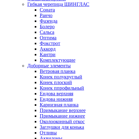
Гибкая черепица ШИНГЛАС
Соната
Ранчо
Фазенда
Болеро
Сальса
Оптима
Фокстрот
Аккорд
Кантри
Комплектующие
Доборные элементы
Ветровая планка
Конек полукруглый
Конек плоский
Конек ппрофильный
Ендова верхняя
Ендова нижняя
Карнизная планка
Примыкание верхнее
Примыкание нижнее
Околооконный откос
Заглушки для конька
Отливы
Аквилоны