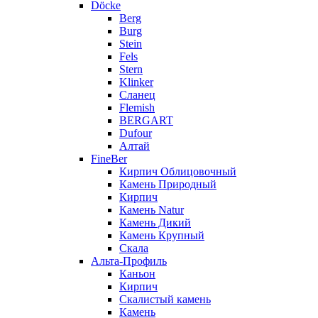
Döcke
Berg
Burg
Stein
Fels
Stern
Klinker
Сланец
Flemish
BERGART
Dufour
Алтай
FineBer
Кирпич Облицовочный
Камень Природный
Кирпич
Камень Natur
Камень Дикий
Камень Крупный
Скала
Альта-Профиль
Каньон
Кирпич
Скалистый камень
Камень