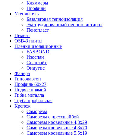
Кляммеры
Профили
Утеплитель
Базальтовая теплоизоляция
Экструдированный пенополистирол
Пенопласт
Цемент
OSB-3 плиты
Пленки изоляционные
FASBOND
Изоспан
Спанлайт
Ондутис
Фанера
Гипсокартон
Профиль 60х27
Подвес прямой
Гибка металла
Труба профильная
Крепеж
Саморезы
Саморезы с прессшайбой
Саморезы кровельные 4,8х29
Саморезы кровельные 4,8х70
Саморезы кровельные 5,5х19