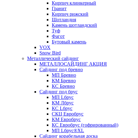
Кирпич клинкерный
Гранит
Кирпич рижский
Шотландия
Камень шотландский
Туф
Фагот
Бутовый камень
VOX
Snow Bird
Металлический сайдинг
МЕТАЛЛОСАЙДИНГ АКЦИЯ
Сайдинг под бревно
МП Бревно
КМ Бревно
КС Бревно
Сайдинг под брус
МП Lбрус
КМ Лбрус
КС Lбрус
СКЦ Евробрус
КМ Евробрус
КС Евробрус (гофрированный)
МП Lбрус®XL
Сайдинг корабельная доска