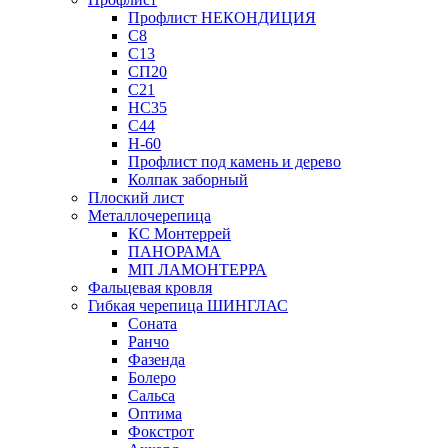
Профлист НЕКОНДИЦИЯ
С8
С13
СП20
С21
НС35
С44
Н-60
Профлист под камень и дерево
Колпак заборный
Плоский лист
Металлочерепица
КС Монтеррей
ПАНОРАМА
МП ЛАМОНТЕРРА
Фальцевая кровля
Гибкая черепица ШИНГЛАС
Соната
Ранчо
Фазенда
Болеро
Сальса
Оптима
Фокстрот