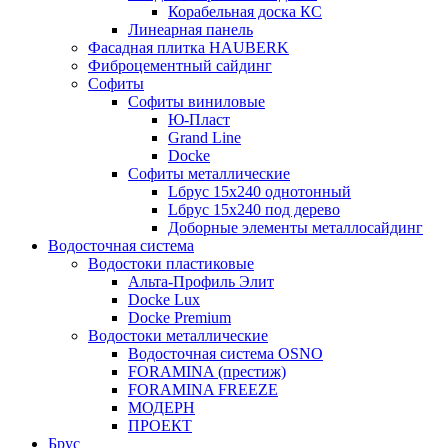
Корабельная доска КС
Линеарная панель
Фасадная плитка HAUBERK
Фиброцементный сайдинг
Софиты
Софиты виниловые
Ю-Пласт
Grand Line
Docke
Софиты металлические
Lбрус 15x240 однотонный
Lбрус 15x240 под дерево
Доборные элементы металлосайдинг
Водосточная система
Водостоки пластиковые
Альта-Профиль Элит
Docke Lux
Docke Premium
Водостоки металлические
Водосточная система OSNO
FORAMINA (престиж)
FORAMINA FREEZE
МОДЕРН
ПРОЕКТ
Брус