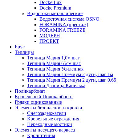
Docke Lux
Docke Premium
Водостоки металлические
Водосточная система OSNO
FORAMINA (престиж)
FORAMINA FREEZE
МОДЕРН
ПРОЕКТ
Брус
Теплицы
Теплица Мария 1,0м шаг
Теплица Мария 65см шаг
Теплица Мария Усиленная
Теплица Мария Премиум 2 дуги, шаг 1м
Теплица Мария Премиум 2 дуги, шаг 0,65
Теплица Дачница Капелька
Поликарбонат
Кровельный Поликарбонат
Грядки оцинкованные
Элементы безопасности кровли
Снегозадержатели
Кровельные ограждения
Переходные мостики
Элементы несущего каркаса
Кронштейны