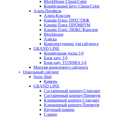
BlockHouse ClassicColor
Корабельный Брус ClassicColor
Альта-Профиль
Альта-Классик
Kanada Плюс ПРЕСТИЖ
Kanada Плюс ПРЕМИУМ
Kanada Плюс ЛЮКС/Карелия
Blockhouse
Аляска
Комплектующие для сайдинга
GRAND LINE
Корабельная доска 3,0
Блок хаус 3,0
Блок-хаус TUNDRA 3,0
Монтаж винилового сайдинга
Цокольный сайдинг
Snow Bird
Камень
GRAND LINE
Состаренный кирпич Стандарт
Состаренный кирпич Премиум
Клинкерный кирпич Стандарт
Клинкерный кирпич Премиум
Крупный камень
Сланец