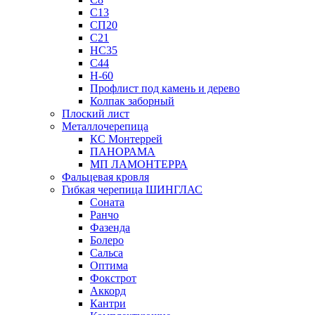
С13
СП20
С21
НС35
С44
Н-60
Профлист под камень и дерево
Колпак заборный
Плоский лист
Металлочерепица
КС Монтеррей
ПАНОРАМА
МП ЛАМОНТЕРРА
Фальцевая кровля
Гибкая черепица ШИНГЛАС
Соната
Ранчо
Фазенда
Болеро
Сальса
Оптима
Фокстрот
Аккорд
Кантри