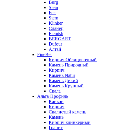
Burg
Stein
Fels
Stern
Klinker
Сланец
Flemish
BERGART
Dufour
Алтай
FineBer
Кирпич Облицовочный
Камень Природный
Кирпич
Камень Natur
Камень Дикий
Камень Крупный
Скала
Альта-Профиль
Каньон
Кирпич
Скалистый камень
Камень
Кирпич клинкерный
Гранит