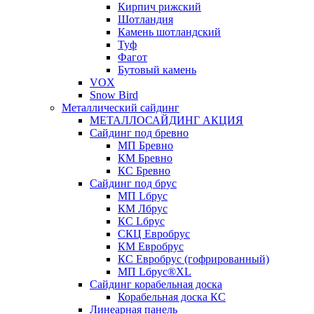
Кирпич рижский
Шотландия
Камень шотландский
Туф
Фагот
Бутовый камень
VOX
Snow Bird
Металлический сайдинг
МЕТАЛЛОСАЙДИНГ АКЦИЯ
Сайдинг под бревно
МП Бревно
КМ Бревно
КС Бревно
Сайдинг под брус
МП Lбрус
КМ Лбрус
КС Lбрус
СКЦ Евробрус
КМ Евробрус
КС Евробрус (гофрированный)
МП Lбрус®XL
Сайдинг корабельная доска
Корабельная доска КС
Линеарная панель