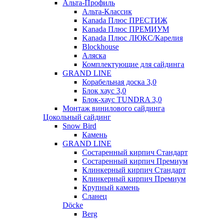
Альта-Профиль
Альта-Классик
Kanada Плюс ПРЕСТИЖ
Kanada Плюс ПРЕМИУМ
Kanada Плюс ЛЮКС/Карелия
Blockhouse
Аляска
Комплектующие для сайдинга
GRAND LINE
Корабельная доска 3,0
Блок хаус 3,0
Блок-хаус TUNDRA 3,0
Монтаж винилового сайдинга
Цокольный сайдинг
Snow Bird
Камень
GRAND LINE
Состаренный кирпич Стандарт
Состаренный кирпич Премиум
Клинкерный кирпич Стандарт
Клинкерный кирпич Премиум
Крупный камень
Сланец
Döcke
Berg