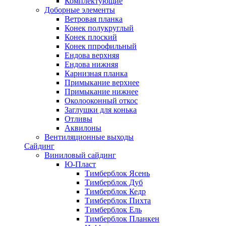
Комплектующие
Доборные элементы
Ветровая планка
Конек полукруглый
Конек плоский
Конек ппрофильный
Ендова верхняя
Ендова нижняя
Карнизная планка
Примыкание верхнее
Примыкание нижнее
Околооконный откос
Заглушки для конька
Отливы
Аквилоны
Вентиляционные выходы
Сайдинг
Виниловый сайдинг
Ю-Пласт
Тимберблок Ясень
Тимберблок Дуб
Тимберблок Кедр
Тимберблок Пихта
Тимберблок Ель
Тимберблок Планкен