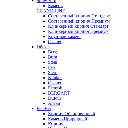
Snow Bird
Камень
GRAND LINE
Состаренный кирпич Стандарт
Состаренный кирпич Премиум
Клинкерный кирпич Стандарт
Клинкерный кирпич Премиум
Крупный камень
Сланец
Döcke
Berg
Burg
Stein
Fels
Stern
Klinker
Сланец
Flemish
BERGART
Dufour
Алтай
FineBer
Кирпич Облицовочный
Камень Природный
Кирпич