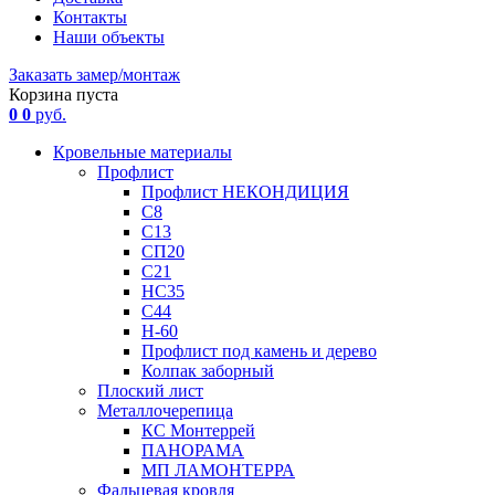
Контакты
Наши объекты
Заказать замер/монтаж
Корзина пуста
0
0
руб.
Кровельные материалы
Профлист
Профлист НЕКОНДИЦИЯ
С8
С13
СП20
С21
НС35
С44
Н-60
Профлист под камень и дерево
Колпак заборный
Плоский лист
Металлочерепица
КС Монтеррей
ПАНОРАМА
МП ЛАМОНТЕРРА
Фальцевая кровля