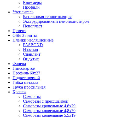
Кляммеры
Профили
Утеплитель
Базальтовая теплоизоляция
Экструдированный пенополистирол
Пенопласт
Цемент
OSB-3 плиты
Пленки изоляционные
FASBOND
Изоспан
Спанлайт
Ондутис
Фанера
Гипсокартон
Профиль 60х27
Подвес прямой
Гибка металла
Труба профильная
Крепеж
Саморезы
Саморезы с прессшайбой
Саморезы кровельные 4,8х29
Саморезы кровельные 4,8х70
Саморезы кровельные 5,5х19