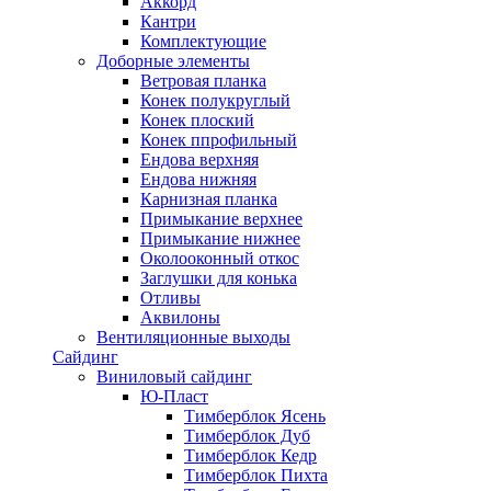
Аккорд
Кантри
Комплектующие
Доборные элементы
Ветровая планка
Конек полукруглый
Конек плоский
Конек ппрофильный
Ендова верхняя
Ендова нижняя
Карнизная планка
Примыкание верхнее
Примыкание нижнее
Околооконный откос
Заглушки для конька
Отливы
Аквилоны
Вентиляционные выходы
Сайдинг
Виниловый сайдинг
Ю-Пласт
Тимберблок Ясень
Тимберблок Дуб
Тимберблок Кедр
Тимберблок Пихта