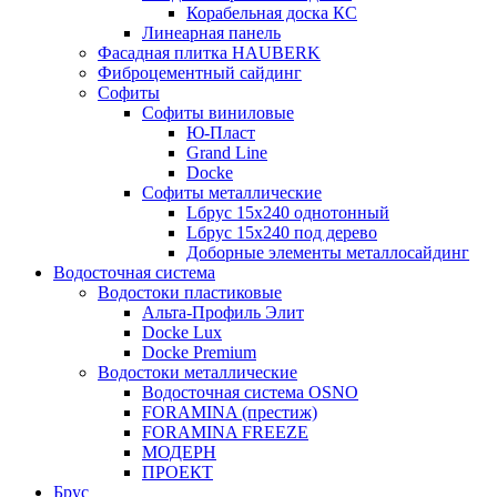
Корабельная доска КС
Линеарная панель
Фасадная плитка HAUBERK
Фиброцементный сайдинг
Софиты
Софиты виниловые
Ю-Пласт
Grand Line
Docke
Софиты металлические
Lбрус 15x240 однотонный
Lбрус 15x240 под дерево
Доборные элементы металлосайдинг
Водосточная система
Водостоки пластиковые
Альта-Профиль Элит
Docke Lux
Docke Premium
Водостоки металлические
Водосточная система OSNO
FORAMINA (престиж)
FORAMINA FREEZE
МОДЕРН
ПРОЕКТ
Брус