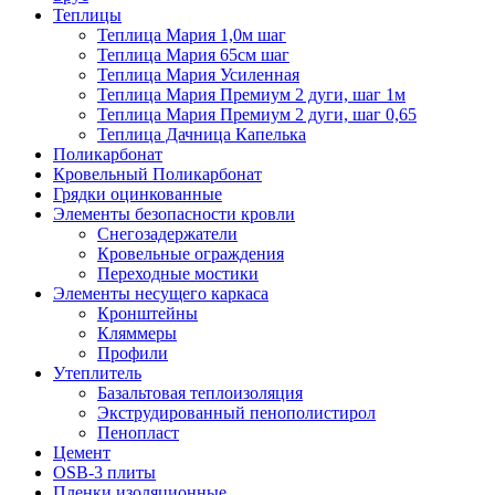
Теплицы
Теплица Мария 1,0м шаг
Теплица Мария 65см шаг
Теплица Мария Усиленная
Теплица Мария Премиум 2 дуги, шаг 1м
Теплица Мария Премиум 2 дуги, шаг 0,65
Теплица Дачница Капелька
Поликарбонат
Кровельный Поликарбонат
Грядки оцинкованные
Элементы безопасности кровли
Снегозадержатели
Кровельные ограждения
Переходные мостики
Элементы несущего каркаса
Кронштейны
Кляммеры
Профили
Утеплитель
Базальтовая теплоизоляция
Экструдированный пенополистирол
Пенопласт
Цемент
OSB-3 плиты
Пленки изоляционные