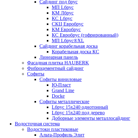
Сайдинг под брус
МП Lбрус
КМ Лбрус
КС Lбрус
СКЦ Евробрус
КМ Евробрус
КС Евробрус (гофрированный)
МП Lбрус®XL
Сайдинг корабельная доска
Корабельная доска КС
Линеарная панель
Фасадная плитка HAUBERK
Фиброцементный сайдинг
Софиты
Софиты виниловые
Ю-Пласт
Grand Line
Docke
Софиты металлические
Lбрус 15x240 однотонный
Lбрус 15x240 под дерево
Доборные элементы металлосайдинг
Водосточная система
Водостоки пластиковые
Альта-Профиль Элит