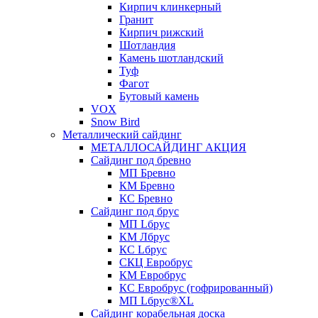
Кирпич клинкерный
Гранит
Кирпич рижский
Шотландия
Камень шотландский
Туф
Фагот
Бутовый камень
VOX
Snow Bird
Металлический сайдинг
МЕТАЛЛОСАЙДИНГ АКЦИЯ
Сайдинг под бревно
МП Бревно
КМ Бревно
КС Бревно
Сайдинг под брус
МП Lбрус
КМ Лбрус
КС Lбрус
СКЦ Евробрус
КМ Евробрус
КС Евробрус (гофрированный)
МП Lбрус®XL
Сайдинг корабельная доска