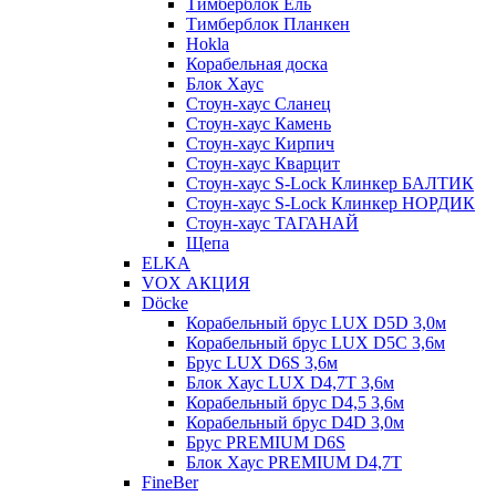
Тимберблок Ель
Тимберблок Планкен
Hokla
Корабельная доска
Блок Хаус
Стоун-хаус Сланец
Стоун-хаус Камень
Стоун-хаус Кирпич
Стоун-хаус Кварцит
Стоун-хаус S-Lock Клинкер БАЛТИК
Стоун-хаус S-Lock Клинкер НОРДИК
Стоун-хаус ТАГАНАЙ
Щепа
ELKA
VOX АКЦИЯ
Döcke
Корабельный брус LUX D5D 3,0м
Корабельный брус LUX D5C 3,6м
Брус LUX D6S 3,6м
Блок Хаус LUX D4,7T 3,6м
Корабельный брус D4,5 3,6м
Корабельный брус D4D 3,0м
Брус PREMIUM D6S
Блок Хаус PREMIUM D4,7T
FineBer