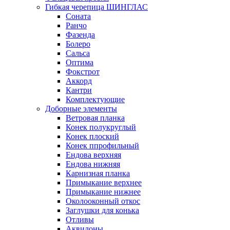
Гибкая черепица ШИНГЛАС
Соната
Ранчо
Фазенда
Болеро
Сальса
Оптима
Фокстрот
Аккорд
Кантри
Комплектующие
Доборные элементы
Ветровая планка
Конек полукруглый
Конек плоский
Конек ппрофильный
Ендова верхняя
Ендова нижняя
Карнизная планка
Примыкание верхнее
Примыкание нижнее
Околооконный откос
Заглушки для конька
Отливы
Аквилоны