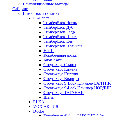
Вентиляционные выходы
Сайдинг
Виниловый сайдинг
Ю-Пласт
Тимберблок Ясень
Тимберблок Дуб
Тимберблок Кедр
Тимберблок Пихта
Тимберблок Ель
Тимберблок Планкен
Hokla
Корабельная доска
Блок Хаус
Стоун-хаус Сланец
Стоун-хаус Камень
Стоун-хаус Кирпич
Стоун-хаус Кварцит
Стоун-хаус S-Lock Клинкер БАЛТИК
Стоун-хаус S-Lock Клинкер НОРДИК
Стоун-хаус ТАГАНАЙ
Щепа
ELKA
VOX АКЦИЯ
Döcke
Корабельный брус LUX D5D 3,0м