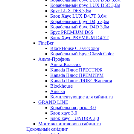
Корабельный брус LUX D5C 3,6м
Брус LUX D6S 3,6м
Блок Хаус LUX D4,7T 3,6м
Корабельный брус D4,5 3,6м
Корабельный брус D4D 3,0м
Брус PREMIUM D6S
Блок Хаус PREMIUM D4,7T
FineBer
BlockHouse ClassicColor
Корабельный Брус ClassicColor
Альта-Профиль
Альта-Классик
Kanada Плюс ПРЕСТИЖ
Kanada Плюс ПРЕМИУМ
Kanada Плюс ЛЮКС/Карелия
Blockhouse
Аляска
Комплектующие для сайдинга
GRAND LINE
Корабельная доска 3,0
Блок хаус 3,0
Блок-хаус TUNDRA 3,0
Монтаж винилового сайдинга
Цокольный сайдинг