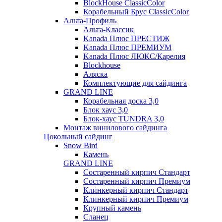
BlockHouse ClassicColor
Корабельный Брус ClassicColor
Альта-Профиль
Альта-Классик
Kanada Плюс ПРЕСТИЖ
Kanada Плюс ПРЕМИУМ
Kanada Плюс ЛЮКС/Карелия
Blockhouse
Аляска
Комплектующие для сайдинга
GRAND LINE
Корабельная доска 3,0
Блок хаус 3,0
Блок-хаус TUNDRA 3,0
Монтаж винилового сайдинга
Цокольный сайдинг
Snow Bird
Камень
GRAND LINE
Состаренный кирпич Стандарт
Состаренный кирпич Премиум
Клинкерный кирпич Стандарт
Клинкерный кирпич Премиум
Крупный камень
Сланец