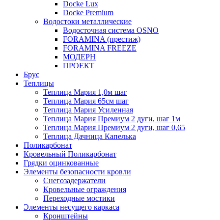
Docke Lux
Docke Premium
Водостоки металлические
Водосточная система OSNO
FORAMINA (престиж)
FORAMINA FREEZE
МОДЕРН
ПРОЕКТ
Брус
Теплицы
Теплица Мария 1,0м шаг
Теплица Мария 65см шаг
Теплица Мария Усиленная
Теплица Мария Премиум 2 дуги, шаг 1м
Теплица Мария Премиум 2 дуги, шаг 0,65
Теплица Дачница Капелька
Поликарбонат
Кровельный Поликарбонат
Грядки оцинкованные
Элементы безопасности кровли
Снегозадержатели
Кровельные ограждения
Переходные мостики
Элементы несущего каркаса
Кронштейны