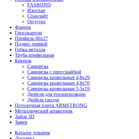
FASBOND
Изоспан
Спанлайт
Ондутис
Фанера
Гипсокартон
Профиль 60х27
Подвес прямой
Гибка металла
Труба профильная
Крепеж
Саморезы
Саморезы с прессшайбой
Саморезы кровельные 4,8х29
Саморезы кровельные 4,8х70
Саморезы кровельные 5,5х19
Дюбеля для теплоизоляции
Дюбель гвозди
Потолочная плита ARMSTRONG
Металлический штакетник
Забор 3D
Замер
Каталог товаров
Доставка