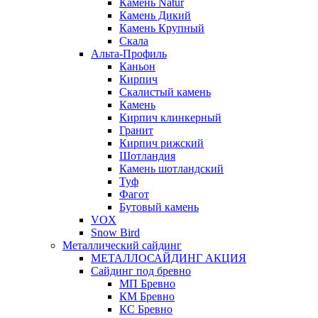
Камень Natur
Камень Дикий
Камень Крупный
Скала
Альта-Профиль
Каньон
Кирпич
Скалистый камень
Камень
Кирпич клинкерный
Гранит
Кирпич рижский
Шотландия
Камень шотландский
Туф
Фагот
Бутовый камень
VOX
Snow Bird
Металлический сайдинг
МЕТАЛЛОСАЙДИНГ АКЦИЯ
Сайдинг под бревно
МП Бревно
КМ Бревно
КС Бревно