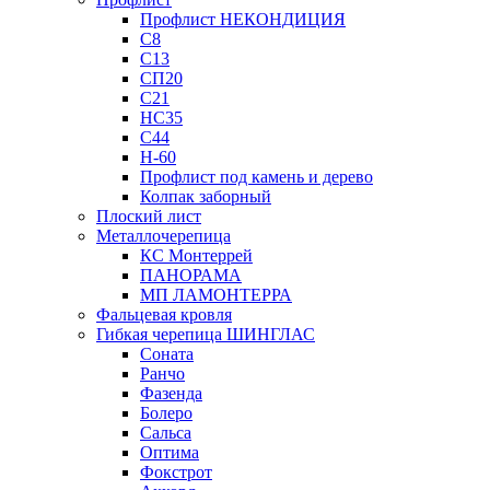
Профлист НЕКОНДИЦИЯ
С8
С13
СП20
С21
НС35
С44
Н-60
Профлист под камень и дерево
Колпак заборный
Плоский лист
Металлочерепица
КС Монтеррей
ПАНОРАМА
МП ЛАМОНТЕРРА
Фальцевая кровля
Гибкая черепица ШИНГЛАС
Соната
Ранчо
Фазенда
Болеро
Сальса
Оптима
Фокстрот