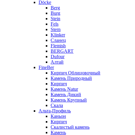
Döcke
Berg
Burg
Stein
Fels
Stern
Klinker
Сланец
Flemish
BERGART
Dufour
Алтай
FineBer
Кирпич Облицовочный
Камень Природный
Кирпич
Камень Natur
Камень Дикий
Камень Крупный
Скала
Альта-Профиль
Каньон
Кирпич
Скалистый камень
Камень