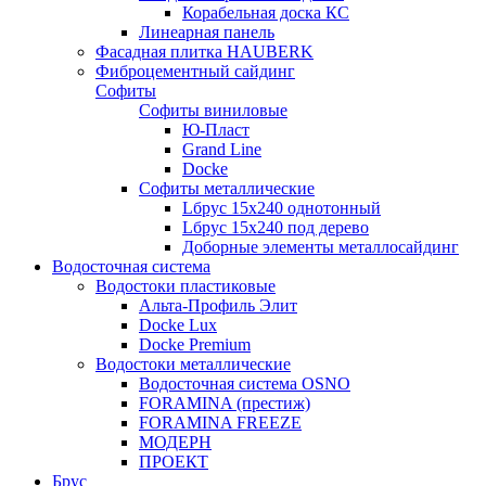
Корабельная доска КС
Линеарная панель
Фасадная плитка HAUBERK
Фиброцементный сайдинг
Софиты
Софиты виниловые
Ю-Пласт
Grand Line
Docke
Софиты металлические
Lбрус 15x240 однотонный
Lбрус 15x240 под дерево
Доборные элементы металлосайдинг
Водосточная система
Водостоки пластиковые
Альта-Профиль Элит
Docke Lux
Docke Premium
Водостоки металлические
Водосточная система OSNO
FORAMINA (престиж)
FORAMINA FREEZE
МОДЕРН
ПРОЕКТ
Брус