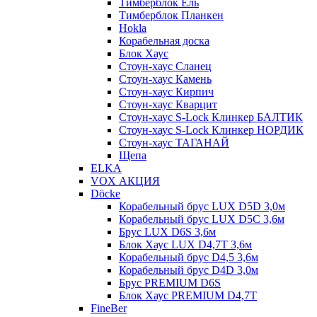
Тимберблок Ель
Тимберблок Планкен
Hokla
Корабельная доска
Блок Хаус
Стоун-хаус Сланец
Стоун-хаус Камень
Стоун-хаус Кирпич
Стоун-хаус Кварцит
Стоун-хаус S-Lock Клинкер БАЛТИК
Стоун-хаус S-Lock Клинкер НОРДИК
Стоун-хаус ТАГАНАЙ
Щепа
ELKA
VOX АКЦИЯ
Döcke
Корабельный брус LUX D5D 3,0м
Корабельный брус LUX D5C 3,6м
Брус LUX D6S 3,6м
Блок Хаус LUX D4,7T 3,6м
Корабельный брус D4,5 3,6м
Корабельный брус D4D 3,0м
Брус PREMIUM D6S
Блок Хаус PREMIUM D4,7T
FineBer