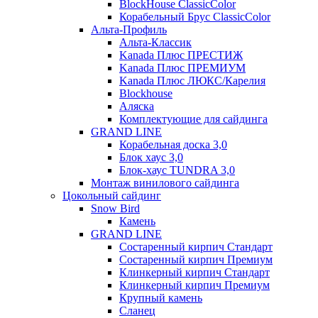
BlockHouse ClassicColor
Корабельный Брус ClassicColor
Альта-Профиль
Альта-Классик
Kanada Плюс ПРЕСТИЖ
Kanada Плюс ПРЕМИУМ
Kanada Плюс ЛЮКС/Карелия
Blockhouse
Аляска
Комплектующие для сайдинга
GRAND LINE
Корабельная доска 3,0
Блок хаус 3,0
Блок-хаус TUNDRA 3,0
Монтаж винилового сайдинга
Цокольный сайдинг
Snow Bird
Камень
GRAND LINE
Состаренный кирпич Стандарт
Состаренный кирпич Премиум
Клинкерный кирпич Стандарт
Клинкерный кирпич Премиум
Крупный камень
Сланец