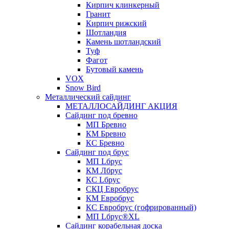
Кирпич клинкерный
Гранит
Кирпич рижский
Шотландия
Камень шотландский
Туф
Фагот
Бутовый камень
VOX
Snow Bird
Металлический сайдинг
МЕТАЛЛОСАЙДИНГ АКЦИЯ
Сайдинг под бревно
МП Бревно
КМ Бревно
КС Бревно
Сайдинг под брус
МП Lбрус
КМ Лбрус
КС Lбрус
СКЦ Евробрус
КМ Евробрус
КС Евробрус (гофрированный)
МП Lбрус®XL
Сайдинг корабельная доска