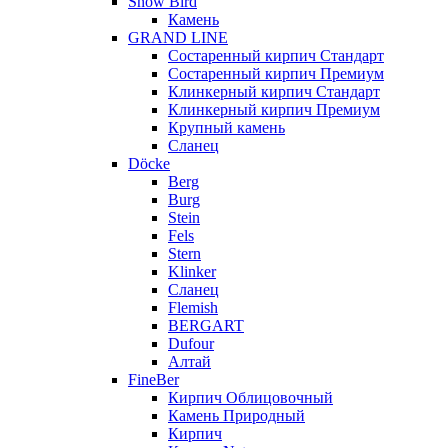
Snow Bird
Камень
GRAND LINE
Состаренный кирпич Стандарт
Состаренный кирпич Премиум
Клинкерный кирпич Стандарт
Клинкерный кирпич Премиум
Крупный камень
Сланец
Döcke
Berg
Burg
Stein
Fels
Stern
Klinker
Сланец
Flemish
BERGART
Dufour
Алтай
FineBer
Кирпич Облицовочный
Камень Природный
Кирпич