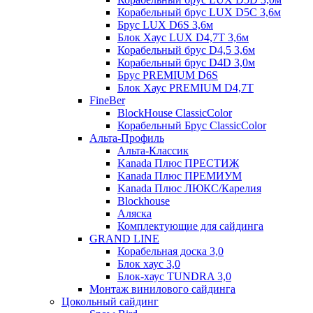
Корабельный брус LUX D5C 3,6м
Брус LUX D6S 3,6м
Блок Хаус LUX D4,7T 3,6м
Корабельный брус D4,5 3,6м
Корабельный брус D4D 3,0м
Брус PREMIUM D6S
Блок Хаус PREMIUM D4,7T
FineBer
BlockHouse ClassicColor
Корабельный Брус ClassicColor
Альта-Профиль
Альта-Классик
Kanada Плюс ПРЕСТИЖ
Kanada Плюс ПРЕМИУМ
Kanada Плюс ЛЮКС/Карелия
Blockhouse
Аляска
Комплектующие для сайдинга
GRAND LINE
Корабельная доска 3,0
Блок хаус 3,0
Блок-хаус TUNDRA 3,0
Монтаж винилового сайдинга
Цокольный сайдинг