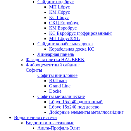
Сайдинг под брус
МП Lбрус
КМ Лбрус
КС Lбрус
СКЦ Евробрус
КМ Евробрус
КС Евробрус (гофрированный)
МП Lбрус®XL
Сайдинг корабельная доска
Корабельная доска КС
Линеарная панель
Фасадная плитка HAUBERK
Фиброцементный сайдинг
Софиты
Софиты виниловые
Ю-Пласт
Grand Line
Docke
Софиты металлические
Lбрус 15x240 однотонный
Lбрус 15x240 под дерево
Доборные элементы металлосайдинг
Водосточная система
Водостоки пластиковые
Альта-Профиль Элит