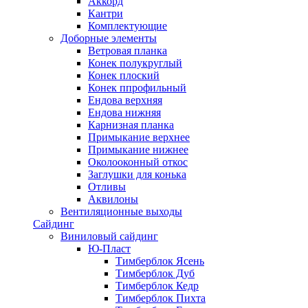
Аккорд
Кантри
Комплектующие
Доборные элементы
Ветровая планка
Конек полукруглый
Конек плоский
Конек ппрофильный
Ендова верхняя
Ендова нижняя
Карнизная планка
Примыкание верхнее
Примыкание нижнее
Околооконный откос
Заглушки для конька
Отливы
Аквилоны
Вентиляционные выходы
Сайдинг
Виниловый сайдинг
Ю-Пласт
Тимберблок Ясень
Тимберблок Дуб
Тимберблок Кедр
Тимберблок Пихта