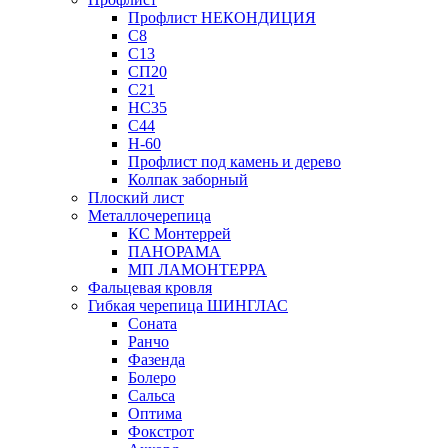
Профлист НЕКОНДИЦИЯ
С8
С13
СП20
С21
НС35
С44
Н-60
Профлист под камень и дерево
Колпак заборный
Плоский лист
Металлочерепица
КС Монтеррей
ПАНОРАМА
МП ЛАМОНТЕРРА
Фальцевая кровля
Гибкая черепица ШИНГЛАС
Соната
Ранчо
Фазенда
Болеро
Сальса
Оптима
Фокстрот