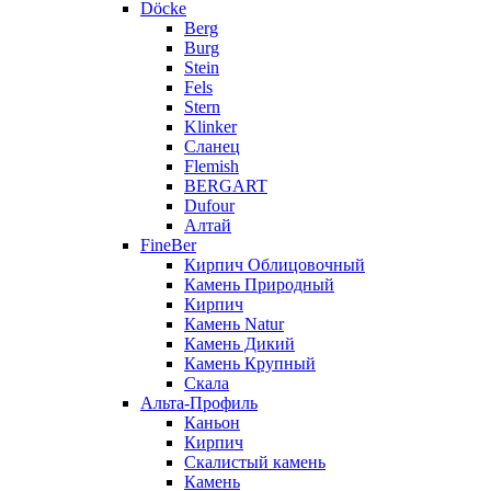
Döcke
Berg
Burg
Stein
Fels
Stern
Klinker
Сланец
Flemish
BERGART
Dufour
Алтай
FineBer
Кирпич Облицовочный
Камень Природный
Кирпич
Камень Natur
Камень Дикий
Камень Крупный
Скала
Альта-Профиль
Каньон
Кирпич
Скалистый камень
Камень