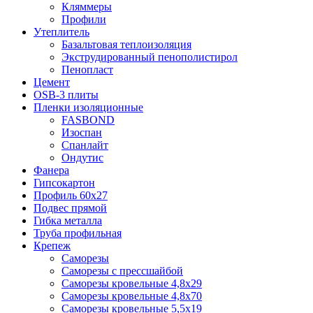
Кляммеры
Профили
Утеплитель
Базальтовая теплоизоляция
Экструдированный пенополистирол
Пенопласт
Цемент
OSB-3 плиты
Пленки изоляционные
FASBOND
Изоспан
Спанлайт
Ондутис
Фанера
Гипсокартон
Профиль 60х27
Подвес прямой
Гибка металла
Труба профильная
Крепеж
Саморезы
Саморезы с прессшайбой
Саморезы кровельные 4,8х29
Саморезы кровельные 4,8х70
Саморезы кровельные 5,5х19