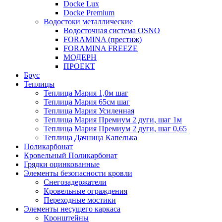
Docke Lux
Docke Premium
Водостоки металлические
Водосточная система OSNO
FORAMINA (престиж)
FORAMINA FREEZE
МОДЕРН
ПРОЕКТ
Брус
Теплицы
Теплица Мария 1,0м шаг
Теплица Мария 65см шаг
Теплица Мария Усиленная
Теплица Мария Премиум 2 дуги, шаг 1м
Теплица Мария Премиум 2 дуги, шаг 0,65
Теплица Дачница Капелька
Поликарбонат
Кровельный Поликарбонат
Грядки оцинкованные
Элементы безопасности кровли
Снегозадержатели
Кровельные ограждения
Переходные мостики
Элементы несущего каркаса
Кронштейны