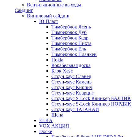
Вентиляционные выходы
Сайдинг
Виниловый сайдинг
Ю-Пласт
Тимберблок Ясень
Тимберблок Дуб
Тимберблок Кедр
Тимберблок Пихта
Тимберблок Ель
Тимберблок Планкен
Hokla
Корабельная доска
Блок Хаус
Стоун-хаус Сланец
Стоун-хаус Камень
Стоун-хаус Кирпич
Стоун-хаус Кварцит
Стоун-хаус S-Lock Клинкер БАЛТИК
Стоун-хаус S-Lock Клинкер НОРДИК
Стоун-хаус ТАГАНАЙ
Щепа
ELKA
VOX АКЦИЯ
Döcke
Корабельный брус LUX D5D 3,0м