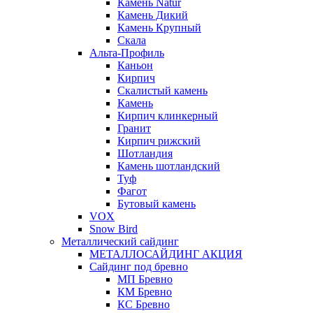
Камень Natur
Камень Дикий
Камень Крупный
Скала
Альта-Профиль
Каньон
Кирпич
Скалистый камень
Камень
Кирпич клинкерный
Гранит
Кирпич рижский
Шотландия
Камень шотландский
Туф
Фагот
Бутовый камень
VOX
Snow Bird
Металлический сайдинг
МЕТАЛЛОСАЙДИНГ АКЦИЯ
Сайдинг под бревно
МП Бревно
КМ Бревно
КС Бревно