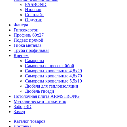
FASBOND
Изоспан
Спанлайт
Ондутис
Фанера
Гипсокартон
Профиль 60х27
Подвес прямой
Гибка металла
Труба профильная
Крепеж
Саморезы
Саморезы с прессшайбой
Саморезы кровельные 4,8х29
Саморезы кровельные 4,8х70
Саморезы кровельные 5,5х19
Дюбеля для теплоизоляции
Дюбель гвозди
Потолочная плита ARMSTRONG
Металлический штакетник
Забор 3D
Замер
Каталог товаров
Доставка