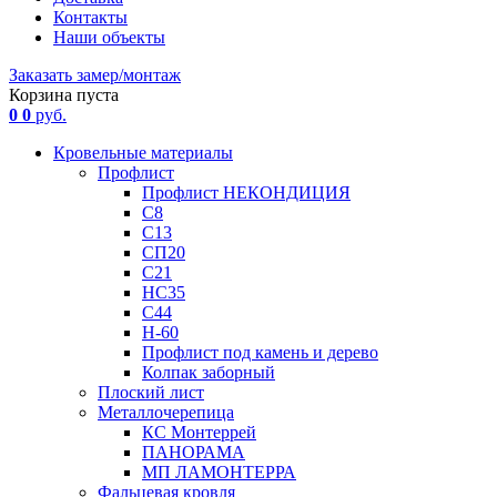
Контакты
Наши объекты
Заказать замер/монтаж
Корзина пуста
0
0
руб.
Кровельные материалы
Профлист
Профлист НЕКОНДИЦИЯ
С8
С13
СП20
С21
НС35
С44
Н-60
Профлист под камень и дерево
Колпак заборный
Плоский лист
Металлочерепица
КС Монтеррей
ПАНОРАМА
МП ЛАМОНТЕРРА
Фальцевая кровля