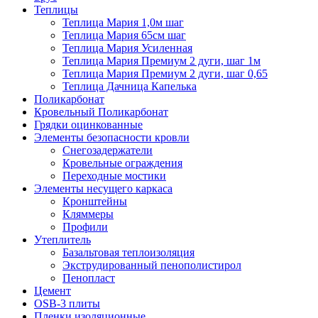
Теплицы
Теплица Мария 1,0м шаг
Теплица Мария 65см шаг
Теплица Мария Усиленная
Теплица Мария Премиум 2 дуги, шаг 1м
Теплица Мария Премиум 2 дуги, шаг 0,65
Теплица Дачница Капелька
Поликарбонат
Кровельный Поликарбонат
Грядки оцинкованные
Элементы безопасности кровли
Снегозадержатели
Кровельные ограждения
Переходные мостики
Элементы несущего каркаса
Кронштейны
Кляммеры
Профили
Утеплитель
Базальтовая теплоизоляция
Экструдированный пенополистирол
Пенопласт
Цемент
OSB-3 плиты
Пленки изоляционные