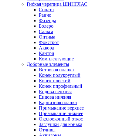
Гибкая черепица ШИНГЛАС
Соната
Ранчо
Фазенда
Болеро
Сальса
Оптима
Фокстрот
Аккорд
Кантри
Комплектующие
Доборные элементы
Ветровая планка
Конек полукруглый
Конек плоский
Конек ппрофильный
Ендова верхняя
Ендова нижняя
Карнизная планка
Примыкание верхнее
Примыкание нижнее
Околооконный откос
Заглушки для конька
Отливы
Аквилоны