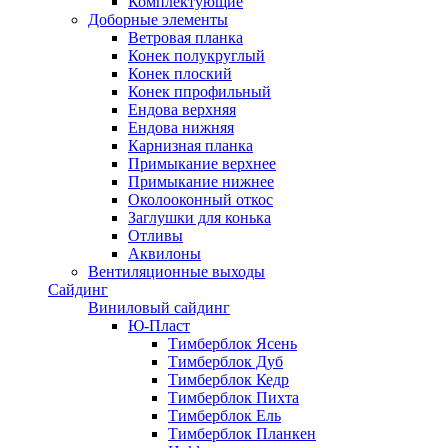
Комплектующие
Доборные элементы
Ветровая планка
Конек полукруглый
Конек плоский
Конек ппрофильный
Ендова верхняя
Ендова нижняя
Карнизная планка
Примыкание верхнее
Примыкание нижнее
Околооконный откос
Заглушки для конька
Отливы
Аквилоны
Вентиляционные выходы
Сайдинг
Виниловый сайдинг
Ю-Пласт
Тимберблок Ясень
Тимберблок Дуб
Тимберблок Кедр
Тимберблок Пихта
Тимберблок Ель
Тимберблок Планкен