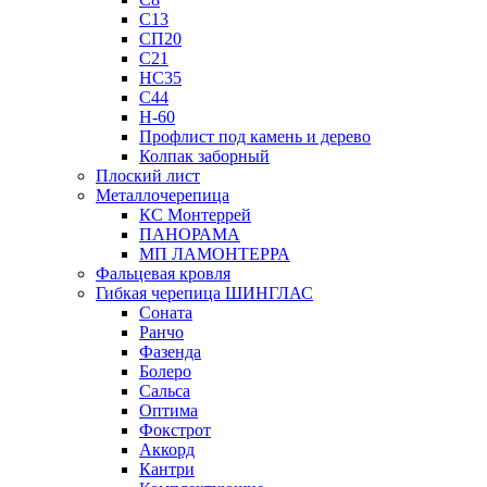
С13
СП20
С21
НС35
С44
Н-60
Профлист под камень и дерево
Колпак заборный
Плоский лист
Металлочерепица
КС Монтеррей
ПАНОРАМА
МП ЛАМОНТЕРРА
Фальцевая кровля
Гибкая черепица ШИНГЛАС
Соната
Ранчо
Фазенда
Болеро
Сальса
Оптима
Фокстрот
Аккорд
Кантри