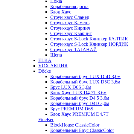
Hokla
Корабельная доска
Блок Хаус
Стоун-хаус Сланец
Стоун-хаус Камень
Стоун-хаус Кирпич
Стоун-хаус Кварцит
Стоун-хаус S-Lock Клинкер БАЛТИК
Стоун-хаус S-Lock Клинкер НОРДИК
Стоун-хаус ТАГАНАЙ
Щепа
ELKA
VOX АКЦИЯ
Döcke
Корабельный брус LUX D5D 3,0м
Корабельный брус LUX D5C 3,6м
Брус LUX D6S 3,6м
Блок Хаус LUX D4,7T 3,6м
Корабельный брус D4,5 3,6м
Корабельный брус D4D 3,0м
Брус PREMIUM D6S
Блок Хаус PREMIUM D4,7T
FineBer
BlockHouse ClassicColor
Корабельный Брус ClassicColor