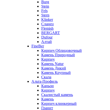
Burg
Stein
Fels
Stern
Klinker
Сланец
Flemish
BERGART
Dufour
Алтай
FineBer
Кирпич Облицовочный
Камень Природный
Кирпич
Камень Natur
Камень Дикий
Камень Крупный
Скала
Альта-Профиль
Каньон
Кирпич
Скалистый камень
Камень
Кирпич клинкерный
Гранит