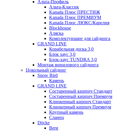
Альта-Профиль
Альта-Классик
Kanada Плюс ПРЕСТИЖ
Kanada Плюс ПРЕМИУМ
Kanada Плюс ЛЮКС/Карелия
Blockhouse
Аляска
Комплектующие для сайдинга
GRAND LINE
Корабельная доска 3,0
Блок хаус 3,0
Блок-хаус TUNDRA 3,0
Монтаж винилового сайдинга
Цокольный сайдинг
Snow Bird
Камень
GRAND LINE
Состаренный кирпич Стандарт
Состаренный кирпич Премиум
Клинкерный кирпич Стандарт
Клинкерный кирпич Премиум
Крупный камень
Сланец
Döcke
Berg