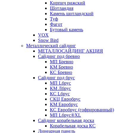
Кирпич рижский
Шотландия
Камень шотландский
Туф
Фагот
Бутовый камень
VOX
Snow Bird
Металлический сайдинг
МЕТАЛЛОСАЙДИНГ АКЦИЯ
Сайдинг под бревно
МП Бревно
КМ Бревно
КС Бревно
Сайдинг под брус
МП Lбрус
КМ Лбрус
КС Lбрус
СКЦ Евробрус
КМ Евробрус
КС Евробрус (гофрированный)
МП Lбрус®XL
Сайдинг корабельная доска
Корабельная доска КС
Линеарная панель