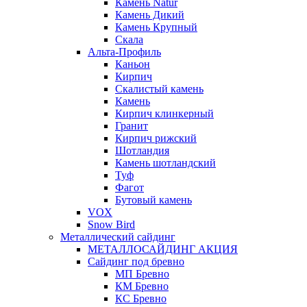
Камень Natur
Камень Дикий
Камень Крупный
Скала
Альта-Профиль
Каньон
Кирпич
Скалистый камень
Камень
Кирпич клинкерный
Гранит
Кирпич рижский
Шотландия
Камень шотландский
Туф
Фагот
Бутовый камень
VOX
Snow Bird
Металлический сайдинг
МЕТАЛЛОСАЙДИНГ АКЦИЯ
Сайдинг под бревно
МП Бревно
КМ Бревно
КС Бревно