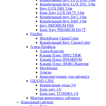
Корабельный брус LUX D5C 3,6м
Брус LUX D6S 3,6м
Блок Хаус LUX D4,7T 3,6м
Корабельный брус D4,5 3,6м
Корабельный брус D4D 3,0м
Брус PREMIUM D6S
Блок Хаус PREMIUM D4,7T
FineBer
BlockHouse ClassicColor
Корабельный Брус ClassicColor
Альта-Профиль
Альта-Классик
Kanada Плюс ПРЕСТИЖ
Kanada Плюс ПРЕМИУМ
Kanada Плюс ЛЮКС/Карелия
Blockhouse
Аляска
Комплектующие для сайдинга
GRAND LINE
Корабельная доска 3,0
Блок хаус 3,0
Блок-хаус TUNDRA 3,0
Монтаж винилового сайдинга
Цокольный сайдинг