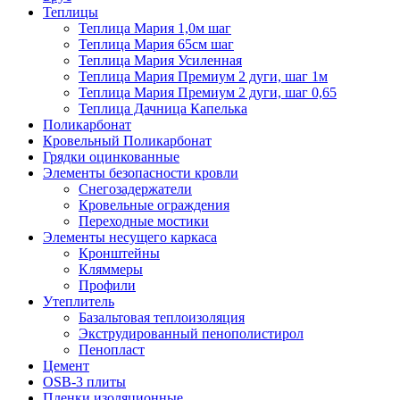
Теплицы
Теплица Мария 1,0м шаг
Теплица Мария 65см шаг
Теплица Мария Усиленная
Теплица Мария Премиум 2 дуги, шаг 1м
Теплица Мария Премиум 2 дуги, шаг 0,65
Теплица Дачница Капелька
Поликарбонат
Кровельный Поликарбонат
Грядки оцинкованные
Элементы безопасности кровли
Снегозадержатели
Кровельные ограждения
Переходные мостики
Элементы несущего каркаса
Кронштейны
Кляммеры
Профили
Утеплитель
Базальтовая теплоизоляция
Экструдированный пенополистирол
Пенопласт
Цемент
OSB-3 плиты
Пленки изоляционные