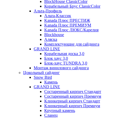
BlockHouse ClassicColor
Корабельный Брус ClassicColor
Альта-Профиль
Альта-Классик
Kanada Плюс ПРЕСТИЖ
Kanada Плюс ПРЕМИУМ
Kanada Плюс ЛЮКС/Карелия
Blockhouse
Аляска
Комплектующие для сайдинга
GRAND LINE
Корабельная доска 3,0
Блок хаус 3,0
Блок-хаус TUNDRA 3,0
Монтаж винилового сайдинга
Цокольный сайдинг
Snow Bird
Камень
GRAND LINE
Состаренный кирпич Стандарт
Состаренный кирпич Премиум
Клинкерный кирпич Стандарт
Клинкерный кирпич Премиум
Крупный камень
Сланец