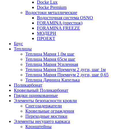
Docke Lux
Docke Premium
Водостоки металлические
Водосточная система OSNO
FORAMINA (престиж)
FORAMINA FREEZE
МОДЕРН
ПРОЕКТ
Брус
Теплицы
Теплица Мария 1,0м шаг
Теплица Мария 65см шаг
Теплица Мария Усиленная
Теплица Мария Премиум 2 дуги, шаг 1м
Теплица Мария Премиум 2 дуги, шаг 0,65
Теплица Дачница Капелька
Поликарбонат
Кровельный Поликарбонат
Грядки оцинкованные
Элементы безопасности кровли
Снегозадержатели
Кровельные ограждения
Переходные мостики
Элементы несущего каркаса
Кронштейны