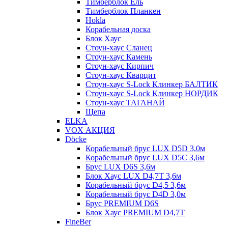
Тимберблок Ель
Тимберблок Планкен
Hokla
Корабельная доска
Блок Хаус
Стоун-хаус Сланец
Стоун-хаус Камень
Стоун-хаус Кирпич
Стоун-хаус Кварцит
Стоун-хаус S-Lock Клинкер БАЛТИК
Стоун-хаус S-Lock Клинкер НОРДИК
Стоун-хаус ТАГАНАЙ
Щепа
ELKA
VOX АКЦИЯ
Döcke
Корабельный брус LUX D5D 3,0м
Корабельный брус LUX D5C 3,6м
Брус LUX D6S 3,6м
Блок Хаус LUX D4,7T 3,6м
Корабельный брус D4,5 3,6м
Корабельный брус D4D 3,0м
Брус PREMIUM D6S
Блок Хаус PREMIUM D4,7T
FineBer