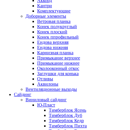
Аккорд
Кантри
Комплектующие
Доборные элементы
Ветровая планка
Конек полукруглый
Конек плоский
Конек ппрофильный
Ендова верхняя
Ендова нижняя
Карнизная планка
Примыкание верхнее
Примыкание нижнее
Околооконный откос
Заглушки для конька
Отливы
Аквилоны
Вентиляционные выходы
Сайдинг
Виниловый сайдинг
Ю-Пласт
Тимберблок Ясень
Тимберблок Дуб
Тимберблок Кедр
Тимберблок Пихта