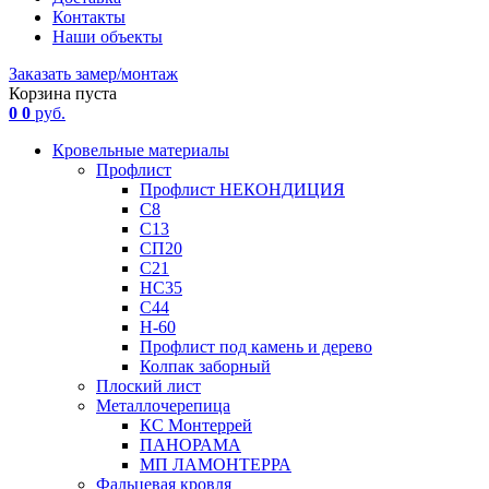
Контакты
Наши объекты
Заказать замер/монтаж
Корзина пуста
0
0
руб.
Кровельные материалы
Профлист
Профлист НЕКОНДИЦИЯ
С8
С13
СП20
С21
НС35
С44
Н-60
Профлист под камень и дерево
Колпак заборный
Плоский лист
Металлочерепица
КС Монтеррей
ПАНОРАМА
МП ЛАМОНТЕРРА
Фальцевая кровля