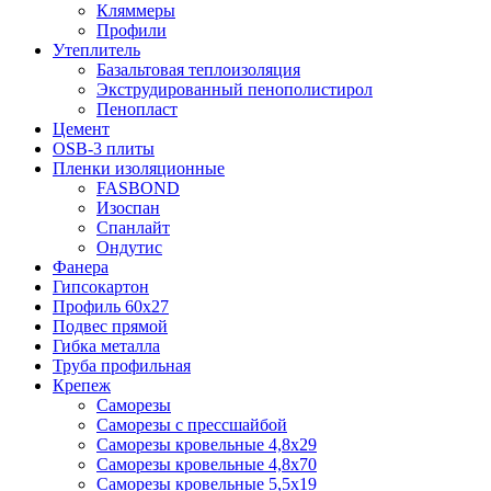
Кляммеры
Профили
Утеплитель
Базальтовая теплоизоляция
Экструдированный пенополистирол
Пенопласт
Цемент
OSB-3 плиты
Пленки изоляционные
FASBOND
Изоспан
Спанлайт
Ондутис
Фанера
Гипсокартон
Профиль 60х27
Подвес прямой
Гибка металла
Труба профильная
Крепеж
Саморезы
Саморезы с прессшайбой
Саморезы кровельные 4,8х29
Саморезы кровельные 4,8х70
Саморезы кровельные 5,5х19