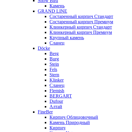
Snow Bird
Камень
GRAND LINE
Состаренный кирпич Стандарт
Состаренный кирпич Премиум
Клинкерный кирпич Стандарт
Клинкерный кирпич Премиум
Крупный камень
Сланец
Döcke
Berg
Burg
Stein
Fels
Stern
Klinker
Сланец
Flemish
BERGART
Dufour
Алтай
FineBer
Кирпич Облицовочный
Камень Природный
Кирпич