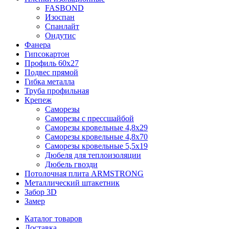
FASBOND
Изоспан
Спанлайт
Ондутис
Фанера
Гипсокартон
Профиль 60х27
Подвес прямой
Гибка металла
Труба профильная
Крепеж
Саморезы
Саморезы с прессшайбой
Саморезы кровельные 4,8х29
Саморезы кровельные 4,8х70
Саморезы кровельные 5,5х19
Дюбеля для теплоизоляции
Дюбель гвозди
Потолочная плита ARMSTRONG
Металлический штакетник
Забор 3D
Замер
Каталог товаров
Доставка