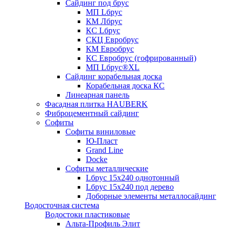
Сайдинг под брус
МП Lбрус
КМ Лбрус
КС Lбрус
СКЦ Евробрус
КМ Евробрус
КС Евробрус (гофрированный)
МП Lбрус®XL
Сайдинг корабельная доска
Корабельная доска КС
Линеарная панель
Фасадная плитка HAUBERK
Фиброцементный сайдинг
Софиты
Софиты виниловые
Ю-Пласт
Grand Line
Docke
Софиты металлические
Lбрус 15x240 однотонный
Lбрус 15x240 под дерево
Доборные элементы металлосайдинг
Водосточная система
Водостоки пластиковые
Альта-Профиль Элит