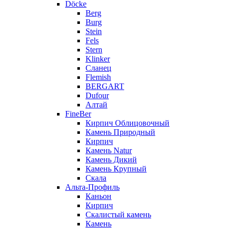
Döcke
Berg
Burg
Stein
Fels
Stern
Klinker
Сланец
Flemish
BERGART
Dufour
Алтай
FineBer
Кирпич Облицовочный
Камень Природный
Кирпич
Камень Natur
Камень Дикий
Камень Крупный
Скала
Альта-Профиль
Каньон
Кирпич
Скалистый камень
Камень