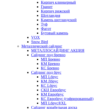
Кирпич клинкерный
Гранит
Кирпич рижский
Шотландия
Камень шотландский
Туф
Фагот
Бутовый камень
VOX
Snow Bird
Металлический сайдинг
МЕТАЛЛОСАЙДИНГ АКЦИЯ
Сайдинг под бревно
МП Бревно
КМ Бревно
КС Бревно
Сайдинг под брус
МП Lбрус
КМ Лбрус
КС Lбрус
СКЦ Евробрус
КМ Евробрус
КС Евробрус (гофрированный)
МП Lбрус®XL
Сайдинг корабельная доска