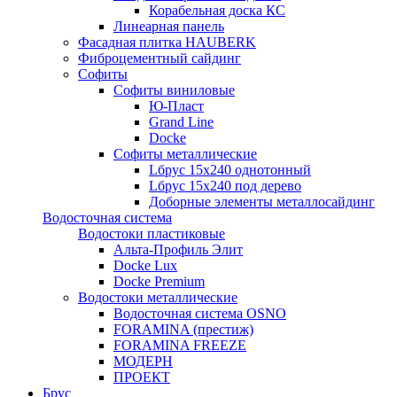
Корабельная доска КС
Линеарная панель
Фасадная плитка HAUBERK
Фиброцементный сайдинг
Софиты
Софиты виниловые
Ю-Пласт
Grand Line
Docke
Софиты металлические
Lбрус 15x240 однотонный
Lбрус 15x240 под дерево
Доборные элементы металлосайдинг
Водосточная система
Водостоки пластиковые
Альта-Профиль Элит
Docke Lux
Docke Premium
Водостоки металлические
Водосточная система OSNO
FORAMINA (престиж)
FORAMINA FREEZE
МОДЕРН
ПРОЕКТ
Брус