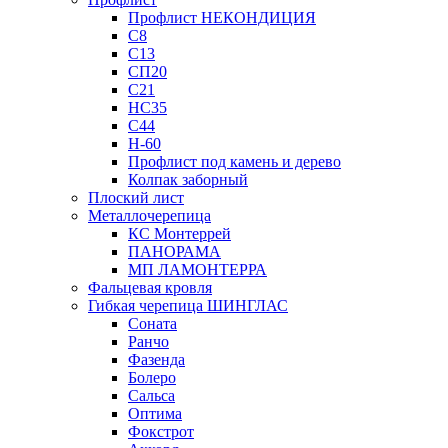
Профлист НЕКОНДИЦИЯ
С8
С13
СП20
С21
НС35
С44
Н-60
Профлист под камень и дерево
Колпак заборный
Плоский лист
Металлочерепица
КС Монтеррей
ПАНОРАМА
МП ЛАМОНТЕРРА
Фальцевая кровля
Гибкая черепица ШИНГЛАС
Соната
Ранчо
Фазенда
Болеро
Сальса
Оптима
Фокстрот