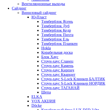
Вентиляционные выходы
Сайдинг
Виниловый сайдинг
Ю-Пласт
Тимберблок Ясень
Тимберблок Дуб
Тимберблок Кедр
Тимберблок Пихта
Тимберблок Ель
Тимберблок Планкен
Hokla
Корабельная доска
Блок Хаус
Стоун-хаус Сланец
Стоун-хаус Камень
Стоун-хаус Кирпич
Стоун-хаус Кварцит
Стоун-хаус S-Lock Клинкер БАЛТИК
Стоун-хаус S-Lock Клинкер НОРДИК
Стоун-хаус ТАГАНАЙ
Щепа
ELKA
VOX АКЦИЯ
Döcke
Корабельный брус LUX D5D 3,0м