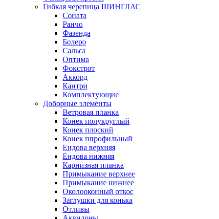
Гибкая черепица ШИНГЛАС
Соната
Ранчо
Фазенда
Болеро
Сальса
Оптима
Фокстрот
Аккорд
Кантри
Комплектующие
Доборные элементы
Ветровая планка
Конек полукруглый
Конек плоский
Конек ппрофильный
Ендова верхняя
Ендова нижняя
Карнизная планка
Примыкание верхнее
Примыкание нижнее
Околооконный откос
Заглушки для конька
Отливы
Аквилоны