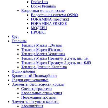
Docke Lux
Docke Premium
Водостоки металлические
Водосточная система OSNO
FORAMINA (престиж)
FORAMINA FREEZE
МОДЕРН
ПРОЕКТ
Брус
Теплицы
Теплица Мария 1,0м шаг
Теплица Мария 65см шаг
Теплица Мария Усиленная
Теплица Мария Премиум 2 дуги, шаг 1м
Теплица Мария Премиум 2 дуги, шаг 0,65
Теплица Дачница Капелька
Поликарбонат
Кровельный Поликарбонат
Грядки оцинкованные
Элементы безопасности кровли
Снегозадержатели
Кровельные ограждения
Переходные мостики
Элементы несущего каркаса
Кронштейны