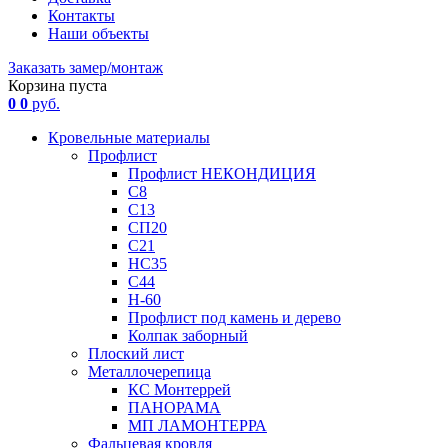
Контакты
Наши объекты
Заказать замер/монтаж
Корзина пуста
0
0
руб.
Кровельные материалы
Профлист
Профлист НЕКОНДИЦИЯ
С8
С13
СП20
С21
НС35
С44
Н-60
Профлист под камень и дерево
Колпак заборный
Плоский лист
Металлочерепица
КС Монтеррей
ПАНОРАМА
МП ЛАМОНТЕРРА
Фальцевая кровля