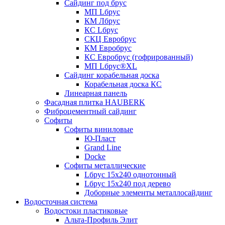
Сайдинг под брус
МП Lбрус
КМ Лбрус
КС Lбрус
СКЦ Евробрус
КМ Евробрус
КС Евробрус (гофрированный)
МП Lбрус®XL
Сайдинг корабельная доска
Корабельная доска КС
Линеарная панель
Фасадная плитка HAUBERK
Фиброцементный сайдинг
Софиты
Софиты виниловые
Ю-Пласт
Grand Line
Docke
Софиты металлические
Lбрус 15x240 однотонный
Lбрус 15x240 под дерево
Доборные элементы металлосайдинг
Водосточная система
Водостоки пластиковые
Альта-Профиль Элит