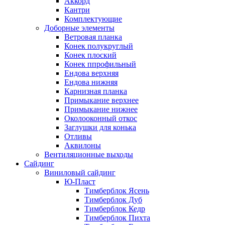
Аккорд
Кантри
Комплектующие
Доборные элементы
Ветровая планка
Конек полукруглый
Конек плоский
Конек ппрофильный
Ендова верхняя
Ендова нижняя
Карнизная планка
Примыкание верхнее
Примыкание нижнее
Околооконный откос
Заглушки для конька
Отливы
Аквилоны
Вентиляционные выходы
Сайдинг
Виниловый сайдинг
Ю-Пласт
Тимберблок Ясень
Тимберблок Дуб
Тимберблок Кедр
Тимберблок Пихта