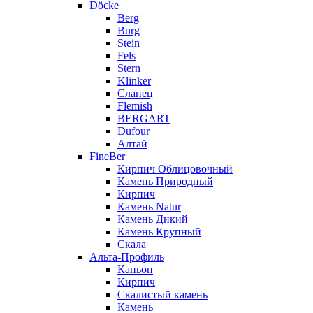
Döcke
Berg
Burg
Stein
Fels
Stern
Klinker
Сланец
Flemish
BERGART
Dufour
Алтай
FineBer
Кирпич Облицовочный
Камень Природный
Кирпич
Камень Natur
Камень Дикий
Камень Крупный
Скала
Альта-Профиль
Каньон
Кирпич
Скалистый камень
Камень