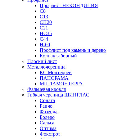
Профлист НЕКОНДИЦИЯ
С8
С13
СП20
С21
НС35
С44
Н-60
Профлист под камень и дерево
Колпак заборный
Плоский лист
Металлочерепица
КС Монтеррей
ПАНОРАМА
МП ЛАМОНТЕРРА
Фальцевая кровля
Гибкая черепица ШИНГЛАС
Соната
Ранчо
Фазенда
Болеро
Сальса
Оптима
Фокстрот