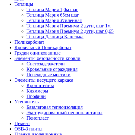
Теплицы
Теплица Мария 1,0м шаг
Теплица Мария 65см шаг
Теплица Мария Усиленная
Теплица Мария Премиум 2 дуги, шаг 1м
Теплица Мария Премиум 2 дуги, шаг 0,65
Теплица Дачница Капелька
Поликарбонат
Кровельный Поликарбонат
Грядки оцинкованные
Элементы безопасности кровли
Снегозадержатели
Кровельные ограждения
Переходные мостики
Элементы несущего каркаса
Кронштейны
Кляммеры
Профили
Утеплитель
Базальтовая теплоизоляция
Экструдированный пенополистирол
Пенопласт
Цемент
OSB-3 плиты
Пленки изоляционные