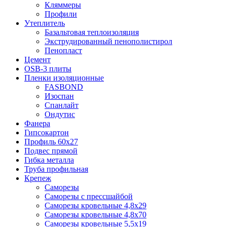
Кляммеры
Профили
Утеплитель
Базальтовая теплоизоляция
Экструдированный пенополистирол
Пенопласт
Цемент
OSB-3 плиты
Пленки изоляционные
FASBOND
Изоспан
Спанлайт
Ондутис
Фанера
Гипсокартон
Профиль 60х27
Подвес прямой
Гибка металла
Труба профильная
Крепеж
Саморезы
Саморезы с прессшайбой
Саморезы кровельные 4,8х29
Саморезы кровельные 4,8х70
Саморезы кровельные 5,5х19