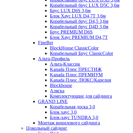
Корабельный брус LUX D5C 3,6м
Брус LUX D6S 3,6м
Блок Хаус LUX D4,7T 3,6м
Корабельный брус D4,5 3,6м
Корабельный брус D4D 3,0м
Брус PREMIUM D6S
Блок Хаус PREMIUM D4,7T
FineBer
BlockHouse ClassicColor
Корабельный Брус ClassicColor
Альта-Профиль
Альта-Классик
Kanada Плюс ПРЕСТИЖ
Kanada Плюс ПРЕМИУМ
Kanada Плюс ЛЮКС/Карелия
Blockhouse
Аляска
Комплектующие для сайдинга
GRAND LINE
Корабельная доска 3,0
Блок хаус 3,0
Блок-хаус TUNDRA 3,0
Монтаж винилового сайдинга
Цокольный сайдинг