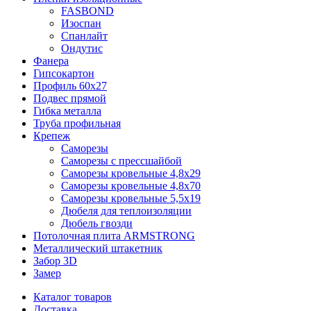
FASBOND
Изоспан
Спанлайт
Ондутис
Фанера
Гипсокартон
Профиль 60х27
Подвес прямой
Гибка металла
Труба профильная
Крепеж
Саморезы
Саморезы с прессшайбой
Саморезы кровельные 4,8х29
Саморезы кровельные 4,8х70
Саморезы кровельные 5,5х19
Дюбеля для теплоизоляции
Дюбель гвозди
Потолочная плита ARMSTRONG
Металлический штакетник
Забор 3D
Замер
Каталог товаров
Доставка