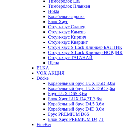
Тимберблок Ель
Тимберблок Планкен
Hokla
Корабельная доска
Блок Хаус
Стоун-хаус Сланец
Стоун-хаус Камень
Стоун-хаус Кирпич
Стоун-хаус Кварцит
Стоун-хаус S-Lock Клинкер БАЛТИК
Стоун-хаус S-Lock Клинкер НОРДИК
Стоун-хаус ТАГАНАЙ
Щепа
ELKA
VOX АКЦИЯ
Döcke
Корабельный брус LUX D5D 3,0м
Корабельный брус LUX D5C 3,6м
Брус LUX D6S 3,6м
Блок Хаус LUX D4,7T 3,6м
Корабельный брус D4,5 3,6м
Корабельный брус D4D 3,0м
Брус PREMIUM D6S
Блок Хаус PREMIUM D4,7T
FineBer