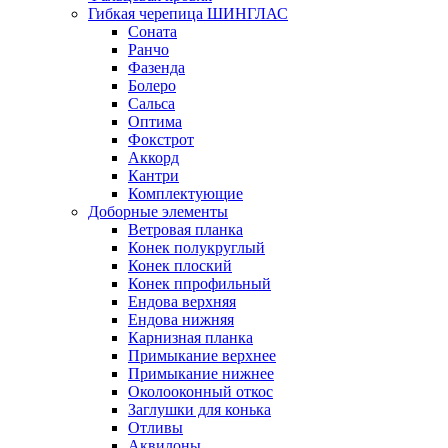
Гибкая черепица ШИНГЛАС
Соната
Ранчо
Фазенда
Болеро
Сальса
Оптима
Фокстрот
Аккорд
Кантри
Комплектующие
Доборные элементы
Ветровая планка
Конек полукруглый
Конек плоский
Конек ппрофильный
Ендова верхняя
Ендова нижняя
Карнизная планка
Примыкание верхнее
Примыкание нижнее
Околооконный откос
Заглушки для конька
Отливы
Аквилоны