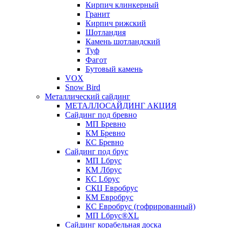
Кирпич клинкерный
Гранит
Кирпич рижский
Шотландия
Камень шотландский
Туф
Фагот
Бутовый камень
VOX
Snow Bird
Металлический сайдинг
МЕТАЛЛОСАЙДИНГ АКЦИЯ
Сайдинг под бревно
МП Бревно
КМ Бревно
КС Бревно
Сайдинг под брус
МП Lбрус
КМ Лбрус
КС Lбрус
СКЦ Евробрус
КМ Евробрус
КС Евробрус (гофрированный)
МП Lбрус®XL
Сайдинг корабельная доска