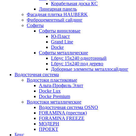
Корабельная доска КС
Линеарная панель
Фасадная плитка HAUBERK
Фиброцементный сайдинг
Софиты
Софиты виниловые
Ю-Пласт
Grand Line
Docke
Софиты металлические
Lбрус 15x240 однотонный
Lбрус 15x240 под дерево
Доборные элементы металлосайдинг
Водосточная система
Водостоки пластиковые
Альта-Профиль Элит
Docke Lux
Docke Premium
Водостоки металлические
Водосточная система OSNO
FORAMINA (престиж)
FORAMINA FREEZE
МОДЕРН
ПРОЕКТ
Брус