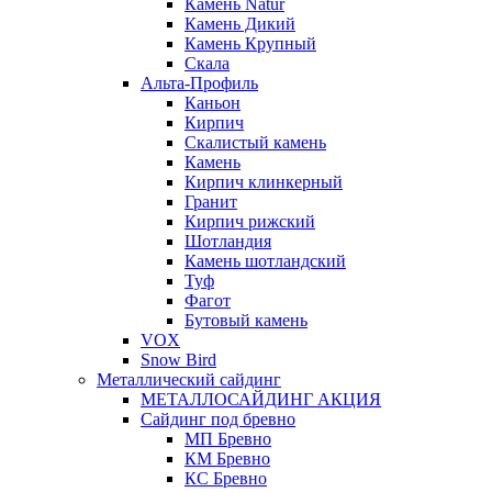
Камень Natur
Камень Дикий
Камень Крупный
Скала
Альта-Профиль
Каньон
Кирпич
Скалистый камень
Камень
Кирпич клинкерный
Гранит
Кирпич рижский
Шотландия
Камень шотландский
Туф
Фагот
Бутовый камень
VOX
Snow Bird
Металлический сайдинг
МЕТАЛЛОСАЙДИНГ АКЦИЯ
Сайдинг под бревно
МП Бревно
КМ Бревно
КС Бревно