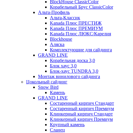
BlockHouse ClassicColor
Корабельный Брус ClassicColor
Альта-Профиль
Альта-Классик
Kanada Плюс ПРЕСТИЖ
Kanada Плюс ПРЕМИУМ
Kanada Плюс ЛЮКС/Карелия
Blockhouse
Аляска
Комплектующие для сайдинга
GRAND LINE
Корабельная доска 3,0
Блок хаус 3,0
Блок-хаус TUNDRA 3,0
Монтаж винилового сайдинга
Цокольный сайдинг
Snow Bird
Камень
GRAND LINE
Состаренный кирпич Стандарт
Состаренный кирпич Премиум
Клинкерный кирпич Стандарт
Клинкерный кирпич Премиум
Крупный камень
Сланец