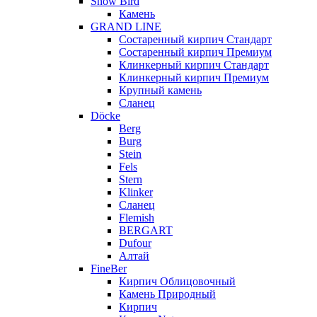
Snow Bird
Камень
GRAND LINE
Состаренный кирпич Стандарт
Состаренный кирпич Премиум
Клинкерный кирпич Стандарт
Клинкерный кирпич Премиум
Крупный камень
Сланец
Döcke
Berg
Burg
Stein
Fels
Stern
Klinker
Сланец
Flemish
BERGART
Dufour
Алтай
FineBer
Кирпич Облицовочный
Камень Природный
Кирпич