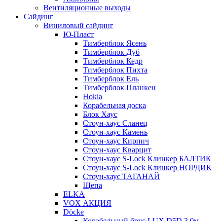
Вентиляционные выходы
Сайдинг
Виниловый сайдинг
Ю-Пласт
Тимберблок Ясень
Тимберблок Дуб
Тимберблок Кедр
Тимберблок Пихта
Тимберблок Ель
Тимберблок Планкен
Hokla
Корабельная доска
Блок Хаус
Стоун-хаус Сланец
Стоун-хаус Камень
Стоун-хаус Кирпич
Стоун-хаус Кварцит
Стоун-хаус S-Lock Клинкер БАЛТИК
Стоун-хаус S-Lock Клинкер НОРДИК
Стоун-хаус ТАГАНАЙ
Щепа
ELKA
VOX АКЦИЯ
Döcke
Корабельный брус LUX D5D 3,0м