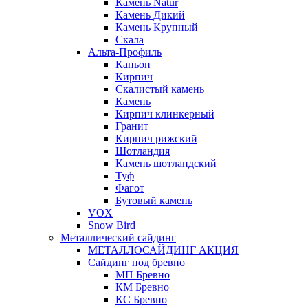
Камень Natur
Камень Дикий
Камень Крупный
Скала
Альта-Профиль
Каньон
Кирпич
Скалистый камень
Камень
Кирпич клинкерный
Гранит
Кирпич рижский
Шотландия
Камень шотландский
Туф
Фагот
Бутовый камень
VOX
Snow Bird
Металлический сайдинг
МЕТАЛЛОСАЙДИНГ АКЦИЯ
Сайдинг под бревно
МП Бревно
КМ Бревно
КС Бревно