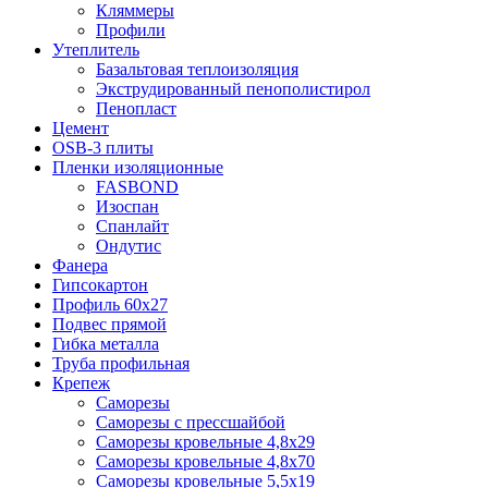
Кляммеры
Профили
Утеплитель
Базальтовая теплоизоляция
Экструдированный пенополистирол
Пенопласт
Цемент
OSB-3 плиты
Пленки изоляционные
FASBOND
Изоспан
Спанлайт
Ондутис
Фанера
Гипсокартон
Профиль 60х27
Подвес прямой
Гибка металла
Труба профильная
Крепеж
Саморезы
Саморезы с прессшайбой
Саморезы кровельные 4,8х29
Саморезы кровельные 4,8х70
Саморезы кровельные 5,5х19