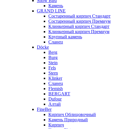
Snow Bird
Камень
GRAND LINE
Состаренный кирпич Стандарт
Состаренный кирпич Премиум
Клинкерный кирпич Стандарт
Клинкерный кирпич Премиум
Крупный камень
Сланец
Döcke
Berg
Burg
Stein
Fels
Stern
Klinker
Сланец
Flemish
BERGART
Dufour
Алтай
FineBer
Кирпич Облицовочный
Камень Природный
Кирпич