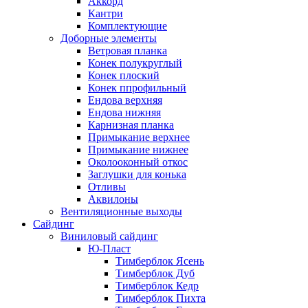
Аккорд
Кантри
Комплектующие
Доборные элементы
Ветровая планка
Конек полукруглый
Конек плоский
Конек ппрофильный
Ендова верхняя
Ендова нижняя
Карнизная планка
Примыкание верхнее
Примыкание нижнее
Околооконный откос
Заглушки для конька
Отливы
Аквилоны
Вентиляционные выходы
Сайдинг
Виниловый сайдинг
Ю-Пласт
Тимберблок Ясень
Тимберблок Дуб
Тимберблок Кедр
Тимберблок Пихта