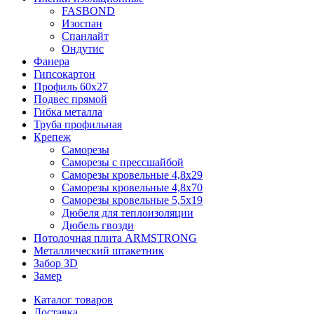
FASBOND
Изоспан
Спанлайт
Ондутис
Фанера
Гипсокартон
Профиль 60х27
Подвес прямой
Гибка металла
Труба профильная
Крепеж
Саморезы
Саморезы с прессшайбой
Саморезы кровельные 4,8х29
Саморезы кровельные 4,8х70
Саморезы кровельные 5,5х19
Дюбеля для теплоизоляции
Дюбель гвозди
Потолочная плита ARMSTRONG
Металлический штакетник
Забор 3D
Замер
Каталог товаров
Доставка