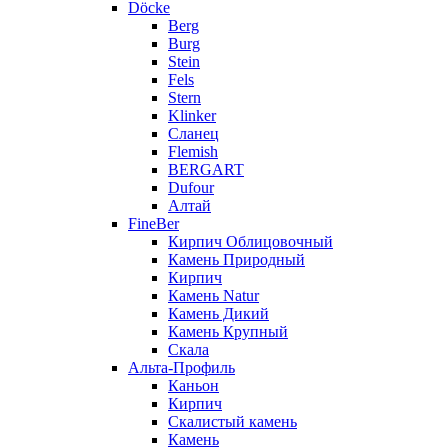
Döcke
Berg
Burg
Stein
Fels
Stern
Klinker
Сланец
Flemish
BERGART
Dufour
Алтай
FineBer
Кирпич Облицовочный
Камень Природный
Кирпич
Камень Natur
Камень Дикий
Камень Крупный
Скала
Альта-Профиль
Каньон
Кирпич
Скалистый камень
Камень