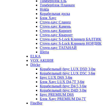
Тимберблок Ель
Тимберблок Планкен
Hokla
Корабельная доска
Блок Хаус
Стоун-хаус Сланец
Стоун-хаус Камень
Стоун-хаус Кирпич
Стоун-хаус Кварцит
Стоун-хаус S-Lock Клинкер БАЛТИК
Стоун-хаус S-Lock Клинкер НОРДИК
Стоун-хаус ТАГАНАЙ
Щепа
ELKA
VOX АКЦИЯ
Döcke
Корабельный брус LUX D5D 3,0м
Корабельный брус LUX D5C 3,6м
Брус LUX D6S 3,6м
Блок Хаус LUX D4,7T 3,6м
Корабельный брус D4,5 3,6м
Корабельный брус D4D 3,0м
Брус PREMIUM D6S
Блок Хаус PREMIUM D4,7T
FineBer