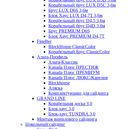
Корабельный брус LUX D5C 3,6м
Брус LUX D6S 3,6м
Блок Хаус LUX D4,7T 3,6м
Корабельный брус D4,5 3,6м
Корабельный брус D4D 3,0м
Брус PREMIUM D6S
Блок Хаус PREMIUM D4,7T
FineBer
BlockHouse ClassicColor
Корабельный Брус ClassicColor
Альта-Профиль
Альта-Классик
Kanada Плюс ПРЕСТИЖ
Kanada Плюс ПРЕМИУМ
Kanada Плюс ЛЮКС/Карелия
Blockhouse
Аляска
Комплектующие для сайдинга
GRAND LINE
Корабельная доска 3,0
Блок хаус 3,0
Блок-хаус TUNDRA 3,0
Монтаж винилового сайдинга
Цокольный сайдинг