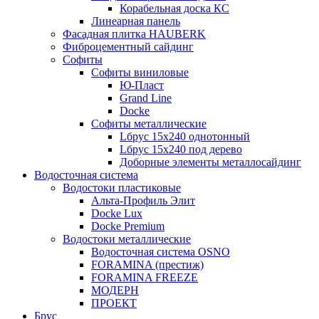
Корабельная доска КС
Линеарная панель
Фасадная плитка HAUBERK
Фиброцементный сайдинг
Софиты
Софиты виниловые
Ю-Пласт
Grand Line
Docke
Софиты металлические
Lбрус 15x240 однотонный
Lбрус 15x240 под дерево
Доборные элементы металлосайдинг
Водосточная система
Водостоки пластиковые
Альта-Профиль Элит
Docke Lux
Docke Premium
Водостоки металлические
Водосточная система OSNO
FORAMINA (престиж)
FORAMINA FREEZE
МОДЕРН
ПРОЕКТ
Брус