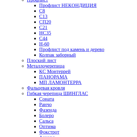
Профлист НЕКОНДИЦИЯ
С8
С13
СП20
С21
НС35
С44
Н-60
Профлист под камень и дерево
Колпак заборный
Плоский лист
Металлочерепица
КС Монтеррей
ПАНОРАМА
МП ЛАМОНТЕРРА
Фальцевая кровля
Гибкая черепица ШИНГЛАС
Соната
Ранчо
Фазенда
Болеро
Сальса
Оптима
Фокстрот