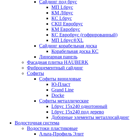
Сайдинг под брус
МП Lбрус
КМ Лбрус
КС Lбрус
СКЦ Евробрус
КМ Евробрус
КС Евробрус (гофрированный)
МП Lбрус®XL
Сайдинг корабельная доска
Корабельная доска КС
Линеарная панель
Фасадная плитка HAUBERK
Фиброцементный сайдинг
Софиты
Софиты виниловые
Ю-Пласт
Grand Line
Docke
Софиты металлические
Lбрус 15x240 однотонный
Lбрус 15x240 под дерево
Доборные элементы металлосайдинг
Водосточная система
Водостоки пластиковые
Альта-Профиль Элит