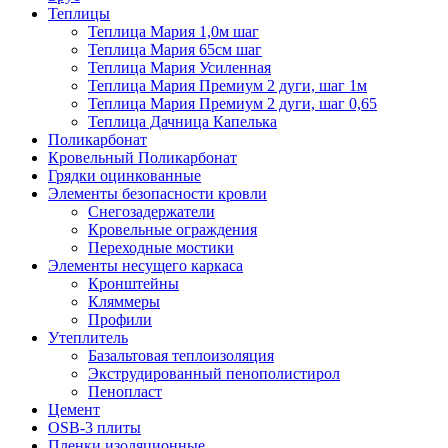
Теплицы
Теплица Мария 1,0м шаг
Теплица Мария 65см шаг
Теплица Мария Усиленная
Теплица Мария Премиум 2 дуги, шаг 1м
Теплица Мария Премиум 2 дуги, шаг 0,65
Теплица Дачница Капелька
Поликарбонат
Кровельный Поликарбонат
Грядки оцинкованные
Элементы безопасности кровли
Снегозадержатели
Кровельные ограждения
Переходные мостики
Элементы несущего каркаса
Кронштейны
Кляммеры
Профили
Утеплитель
Базальтовая теплоизоляция
Экструдированный пенополистирол
Пенопласт
Цемент
OSB-3 плиты
Пленки изоляционные