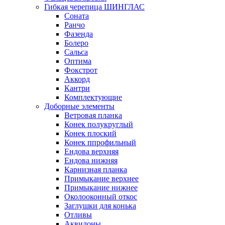
Гибкая черепица ШИНГЛАС
Соната
Ранчо
Фазенда
Болеро
Сальса
Оптима
Фокстрот
Аккорд
Кантри
Комплектующие
Доборные элементы
Ветровая планка
Конек полукруглый
Конек плоский
Конек ппрофильный
Ендова верхняя
Ендова нижняя
Карнизная планка
Примыкание верхнее
Примыкание нижнее
Околооконный откос
Заглушки для конька
Отливы
Аквилоны