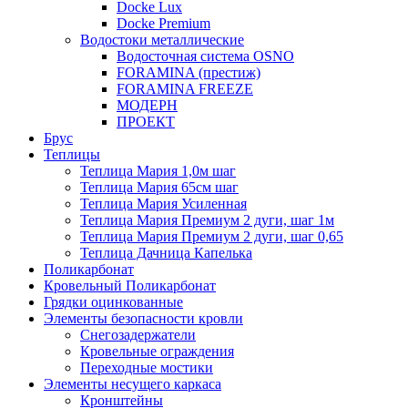
Docke Lux
Docke Premium
Водостоки металлические
Водосточная система OSNO
FORAMINA (престиж)
FORAMINA FREEZE
МОДЕРН
ПРОЕКТ
Брус
Теплицы
Теплица Мария 1,0м шаг
Теплица Мария 65см шаг
Теплица Мария Усиленная
Теплица Мария Премиум 2 дуги, шаг 1м
Теплица Мария Премиум 2 дуги, шаг 0,65
Теплица Дачница Капелька
Поликарбонат
Кровельный Поликарбонат
Грядки оцинкованные
Элементы безопасности кровли
Снегозадержатели
Кровельные ограждения
Переходные мостики
Элементы несущего каркаса
Кронштейны