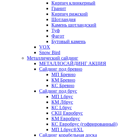
Кирпич клинкерный
Гранит
Кирпич рижский
Шотландия
Камень шотландский
Туф
Фагот
Бутовый камень
VOX
Snow Bird
Металлический сайдинг
МЕТАЛЛОСАЙДИНГ АКЦИЯ
Сайдинг под бревно
МП Бревно
КМ Бревно
КС Бревно
Сайдинг под брус
МП Lбрус
КМ Лбрус
КС Lбрус
СКЦ Евробрус
КМ Евробрус
КС Евробрус (гофрированный)
МП Lбрус®XL
Сайдинг корабельная доска