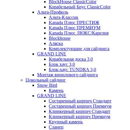
BlockHouse ClassicColor
Корабельный Брус ClassicColor
Альта-Профиль
Альта-Классик
Kanada Плюс ПРЕСТИЖ
Kanada Плюс ПРЕМИУМ
Kanada Плюс ЛЮКС/Карелия
Blockhouse
Аляска
Комплектующие для сайдинга
GRAND LINE
Корабельная доска 3,0
Блок хаус 3,0
Блок-хаус TUNDRA 3,0
Монтаж винилового сайдинга
Цокольный сайдинг
Snow Bird
Камень
GRAND LINE
Состаренный кирпич Стандарт
Состаренный кирпич Премиум
Клинкерный кирпич Стандарт
Клинкерный кирпич Премиум
Крупный камень
Сланец