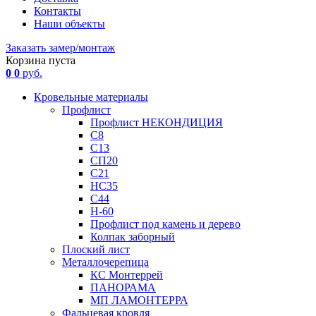
Контакты
Наши объекты
Заказать замер/монтаж
Корзина пуста
0
0
руб.
Кровельные материалы
Профлист
Профлист НЕКОНДИЦИЯ
С8
С13
СП20
С21
НС35
С44
Н-60
Профлист под камень и дерево
Колпак заборный
Плоский лист
Металлочерепица
КС Монтеррей
ПАНОРАМА
МП ЛАМОНТЕРРА
Фальцевая кровля