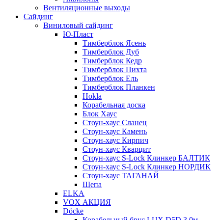
Вентиляционные выходы
Сайдинг
Виниловый сайдинг
Ю-Пласт
Тимберблок Ясень
Тимберблок Дуб
Тимберблок Кедр
Тимберблок Пихта
Тимберблок Ель
Тимберблок Планкен
Hokla
Корабельная доска
Блок Хаус
Стоун-хаус Сланец
Стоун-хаус Камень
Стоун-хаус Кирпич
Стоун-хаус Кварцит
Стоун-хаус S-Lock Клинкер БАЛТИК
Стоун-хаус S-Lock Клинкер НОРДИК
Стоун-хаус ТАГАНАЙ
Щепа
ELKA
VOX АКЦИЯ
Döcke
Корабельный брус LUX D5D 3,0м