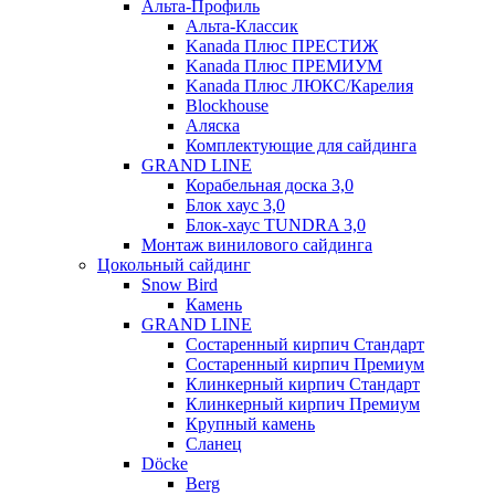
Альта-Профиль
Альта-Классик
Kanada Плюс ПРЕСТИЖ
Kanada Плюс ПРЕМИУМ
Kanada Плюс ЛЮКС/Карелия
Blockhouse
Аляска
Комплектующие для сайдинга
GRAND LINE
Корабельная доска 3,0
Блок хаус 3,0
Блок-хаус TUNDRA 3,0
Монтаж винилового сайдинга
Цокольный сайдинг
Snow Bird
Камень
GRAND LINE
Состаренный кирпич Стандарт
Состаренный кирпич Премиум
Клинкерный кирпич Стандарт
Клинкерный кирпич Премиум
Крупный камень
Сланец
Döcke
Berg