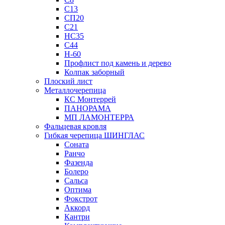
С13
СП20
С21
НС35
С44
Н-60
Профлист под камень и дерево
Колпак заборный
Плоский лист
Металлочерепица
КС Монтеррей
ПАНОРАМА
МП ЛАМОНТЕРРА
Фальцевая кровля
Гибкая черепица ШИНГЛАС
Соната
Ранчо
Фазенда
Болеро
Сальса
Оптима
Фокстрот
Аккорд
Кантри