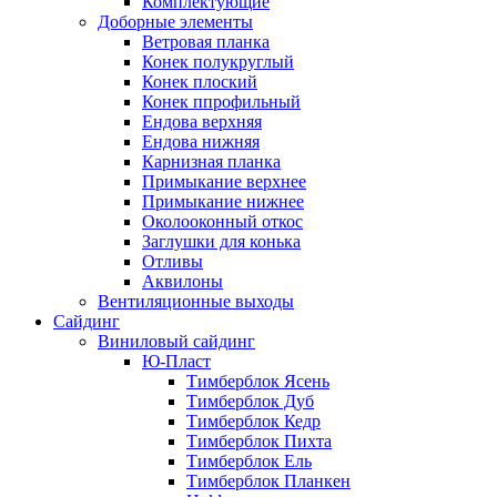
Комплектующие
Доборные элементы
Ветровая планка
Конек полукруглый
Конек плоский
Конек ппрофильный
Ендова верхняя
Ендова нижняя
Карнизная планка
Примыкание верхнее
Примыкание нижнее
Околооконный откос
Заглушки для конька
Отливы
Аквилоны
Вентиляционные выходы
Сайдинг
Виниловый сайдинг
Ю-Пласт
Тимберблок Ясень
Тимберблок Дуб
Тимберблок Кедр
Тимберблок Пихта
Тимберблок Ель
Тимберблок Планкен