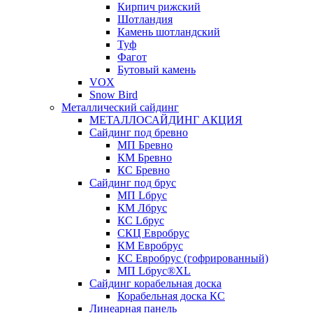
Кирпич рижский
Шотландия
Камень шотландский
Туф
Фагот
Бутовый камень
VOX
Snow Bird
Металлический сайдинг
МЕТАЛЛОСАЙДИНГ АКЦИЯ
Сайдинг под бревно
МП Бревно
КМ Бревно
КС Бревно
Сайдинг под брус
МП Lбрус
КМ Лбрус
КС Lбрус
СКЦ Евробрус
КМ Евробрус
КС Евробрус (гофрированный)
МП Lбрус®XL
Сайдинг корабельная доска
Корабельная доска КС
Линеарная панель