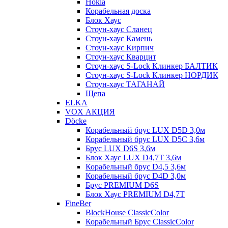
Hokla
Корабельная доска
Блок Хаус
Стоун-хаус Сланец
Стоун-хаус Камень
Стоун-хаус Кирпич
Стоун-хаус Кварцит
Стоун-хаус S-Lock Клинкер БАЛТИК
Стоун-хаус S-Lock Клинкер НОРДИК
Стоун-хаус ТАГАНАЙ
Щепа
ELKA
VOX АКЦИЯ
Döcke
Корабельный брус LUX D5D 3,0м
Корабельный брус LUX D5C 3,6м
Брус LUX D6S 3,6м
Блок Хаус LUX D4,7T 3,6м
Корабельный брус D4,5 3,6м
Корабельный брус D4D 3,0м
Брус PREMIUM D6S
Блок Хаус PREMIUM D4,7T
FineBer
BlockHouse ClassicColor
Корабельный Брус ClassicColor