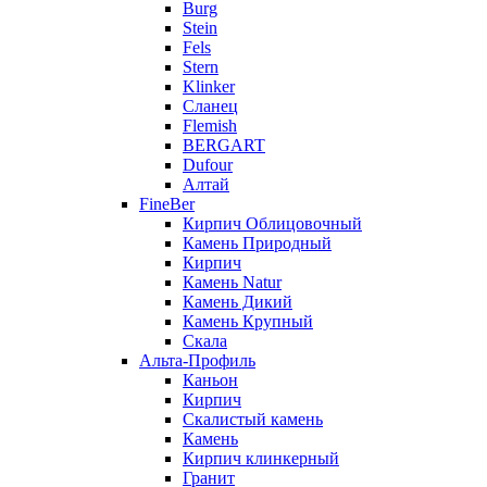
Burg
Stein
Fels
Stern
Klinker
Сланец
Flemish
BERGART
Dufour
Алтай
FineBer
Кирпич Облицовочный
Камень Природный
Кирпич
Камень Natur
Камень Дикий
Камень Крупный
Скала
Альта-Профиль
Каньон
Кирпич
Скалистый камень
Камень
Кирпич клинкерный
Гранит