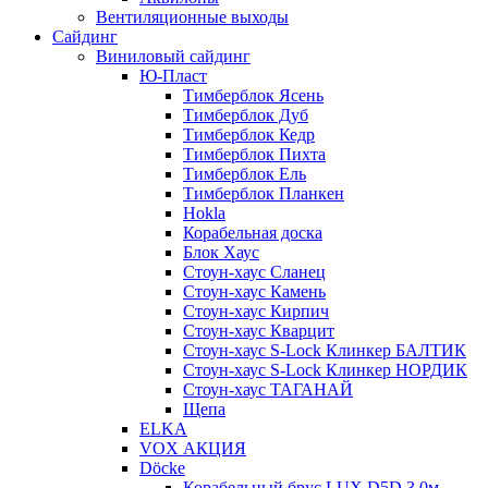
Вентиляционные выходы
Сайдинг
Виниловый сайдинг
Ю-Пласт
Тимберблок Ясень
Тимберблок Дуб
Тимберблок Кедр
Тимберблок Пихта
Тимберблок Ель
Тимберблок Планкен
Hokla
Корабельная доска
Блок Хаус
Стоун-хаус Сланец
Стоун-хаус Камень
Стоун-хаус Кирпич
Стоун-хаус Кварцит
Стоун-хаус S-Lock Клинкер БАЛТИК
Стоун-хаус S-Lock Клинкер НОРДИК
Стоун-хаус ТАГАНАЙ
Щепа
ELKA
VOX АКЦИЯ
Döcke
Корабельный брус LUX D5D 3,0м