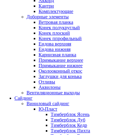
Аккорд
Кантри
Комплектующие
Доборные элементы
Ветровая планка
Конек полукруглый
Конек плоский
Конек ппрофильный
Ендова верхняя
Ендова нижняя
Карнизная планка
Примыкание верхнее
Примыкание нижнее
Околооконный откос
Заглушки для конька
Отливы
Аквилоны
Вентиляционные выходы
Сайдинг
Виниловый сайдинг
Ю-Пласт
Тимберблок Ясень
Тимберблок Дуб
Тимберблок Кедр
Тимберблок Пихта