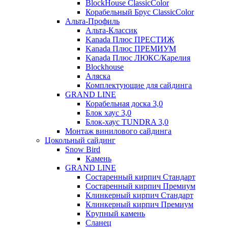
BlockHouse ClassicColor
Корабельный Брус ClassicColor
Альта-Профиль
Альта-Классик
Kanada Плюс ПРЕСТИЖ
Kanada Плюс ПРЕМИУМ
Kanada Плюс ЛЮКС/Карелия
Blockhouse
Аляска
Комплектующие для сайдинга
GRAND LINE
Корабельная доска 3,0
Блок хаус 3,0
Блок-хаус TUNDRA 3,0
Монтаж винилового сайдинга
Цокольный сайдинг
Snow Bird
Камень
GRAND LINE
Состаренный кирпич Стандарт
Состаренный кирпич Премиум
Клинкерный кирпич Стандарт
Клинкерный кирпич Премиум
Крупный камень
Сланец