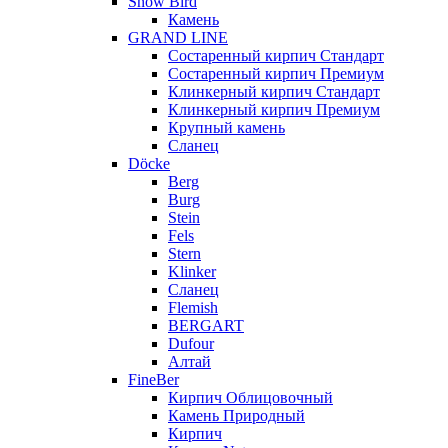
Snow Bird
Камень
GRAND LINE
Состаренный кирпич Стандарт
Состаренный кирпич Премиум
Клинкерный кирпич Стандарт
Клинкерный кирпич Премиум
Крупный камень
Сланец
Döcke
Berg
Burg
Stein
Fels
Stern
Klinker
Сланец
Flemish
BERGART
Dufour
Алтай
FineBer
Кирпич Облицовочный
Камень Природный
Кирпич