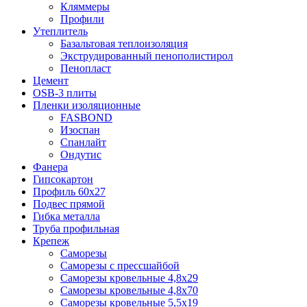
Кляммеры
Профили
Утеплитель
Базальтовая теплоизоляция
Экструдированный пенополистирол
Пенопласт
Цемент
OSB-3 плиты
Пленки изоляционные
FASBOND
Изоспан
Спанлайт
Ондутис
Фанера
Гипсокартон
Профиль 60х27
Подвес прямой
Гибка металла
Труба профильная
Крепеж
Саморезы
Саморезы с прессшайбой
Саморезы кровельные 4,8х29
Саморезы кровельные 4,8х70
Саморезы кровельные 5,5х19