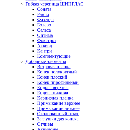
Гибкая черепица ШИНГЛАС
Соната
Ранчо
Фазенда
Болеро
Сальса
Оптима
Фокстрот
Аккорд
Кантри
Комплектующие
Доборные элементы
Ветровая планка
Конек полукруглый
Конек плоский
Конек ппрофильный
Ендова верхняя
Ендова нижняя
Карнизная планка
Примыкание верхнее
Примыкание нижнее
Околооконный откос
Заглушки для конька
Отливы
Аквилоны