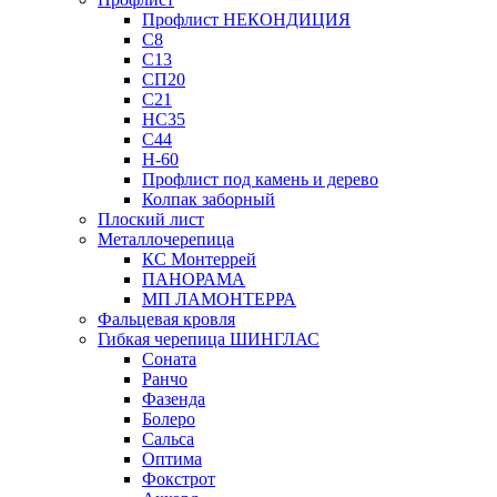
Профлист НЕКОНДИЦИЯ
С8
С13
СП20
С21
НС35
С44
Н-60
Профлист под камень и дерево
Колпак заборный
Плоский лист
Металлочерепица
КС Монтеррей
ПАНОРАМА
МП ЛАМОНТЕРРА
Фальцевая кровля
Гибкая черепица ШИНГЛАС
Соната
Ранчо
Фазенда
Болеро
Сальса
Оптима
Фокстрот