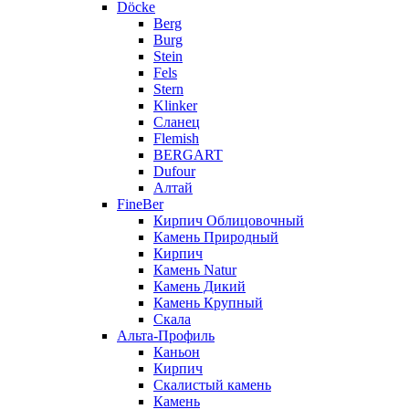
Döcke
Berg
Burg
Stein
Fels
Stern
Klinker
Сланец
Flemish
BERGART
Dufour
Алтай
FineBer
Кирпич Облицовочный
Камень Природный
Кирпич
Камень Natur
Камень Дикий
Камень Крупный
Скала
Альта-Профиль
Каньон
Кирпич
Скалистый камень
Камень