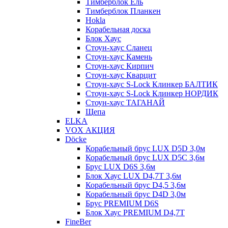
Тимберблок Ель
Тимберблок Планкен
Hokla
Корабельная доска
Блок Хаус
Стоун-хаус Сланец
Стоун-хаус Камень
Стоун-хаус Кирпич
Стоун-хаус Кварцит
Стоун-хаус S-Lock Клинкер БАЛТИК
Стоун-хаус S-Lock Клинкер НОРДИК
Стоун-хаус ТАГАНАЙ
Щепа
ELKA
VOX АКЦИЯ
Döcke
Корабельный брус LUX D5D 3,0м
Корабельный брус LUX D5C 3,6м
Брус LUX D6S 3,6м
Блок Хаус LUX D4,7T 3,6м
Корабельный брус D4,5 3,6м
Корабельный брус D4D 3,0м
Брус PREMIUM D6S
Блок Хаус PREMIUM D4,7T
FineBer