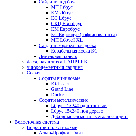
Сайдинг под брус
МП Lбрус
КМ Лбрус
КС Lбрус
СКЦ Евробрус
КМ Евробрус
КС Евробрус (гофрированный)
МП Lбрус®XL
Сайдинг корабельная доска
Корабельная доска КС
Линеарная панель
Фасадная плитка HAUBERK
Фиброцементный сайдинг
Софиты
Софиты виниловые
Ю-Пласт
Grand Line
Docke
Софиты металлические
Lбрус 15x240 однотонный
Lбрус 15x240 под дерево
Доборные элементы металлосайдинг
Водосточная система
Водостоки пластиковые
Альта-Профиль Элит