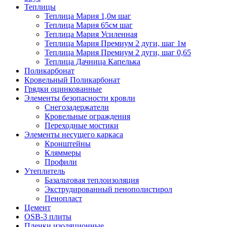
Теплицы
Теплица Мария 1,0м шаг
Теплица Мария 65см шаг
Теплица Мария Усиленная
Теплица Мария Премиум 2 дуги, шаг 1м
Теплица Мария Премиум 2 дуги, шаг 0,65
Теплица Дачница Капелька
Поликарбонат
Кровельный Поликарбонат
Грядки оцинкованные
Элементы безопасности кровли
Снегозадержатели
Кровельные ограждения
Переходные мостики
Элементы несущего каркаса
Кронштейны
Кляммеры
Профили
Утеплитель
Базальтовая теплоизоляция
Экструдированный пенополистирол
Пенопласт
Цемент
OSB-3 плиты
Пленки изоляционные