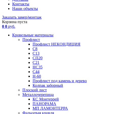
Контакты
Наши объекты
Заказать замер/монтаж
Корзина пуста
0
0
руб.
Кровельные материалы
Профлист
Профлист НЕКОНДИЦИЯ
С8
С13
СП20
С21
НС35
С44
Н-60
Профлист под камень и дерево
Колпак заборный
Плоский лист
Металлочерепица
КС Монтеррей
ПАНОРАМА
МП ЛАМОНТЕРРА
Фальцевая кровля