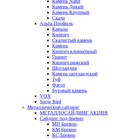
Камень Natur
Камень Дикий
Камень Крупный
Скала
Альта-Профиль
Каньон
Кирпич
Скалистый камень
Камень
Кирпич клинкерный
Гранит
Кирпич рижский
Шотландия
Камень шотландский
Туф
Фагот
Бутовый камень
VOX
Snow Bird
Металлический сайдинг
МЕТАЛЛОСАЙДИНГ АКЦИЯ
Сайдинг под бревно
МП Бревно
КМ Бревно
КС Бревно