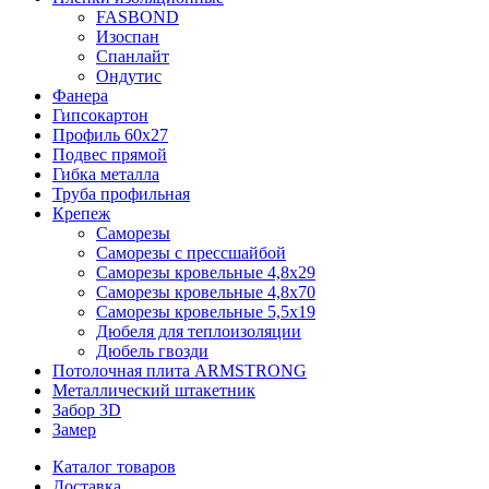
FASBOND
Изоспан
Спанлайт
Ондутис
Фанера
Гипсокартон
Профиль 60х27
Подвес прямой
Гибка металла
Труба профильная
Крепеж
Саморезы
Саморезы с прессшайбой
Саморезы кровельные 4,8х29
Саморезы кровельные 4,8х70
Саморезы кровельные 5,5х19
Дюбеля для теплоизоляции
Дюбель гвозди
Потолочная плита ARMSTRONG
Металлический штакетник
Забор 3D
Замер
Каталог товаров
Доставка