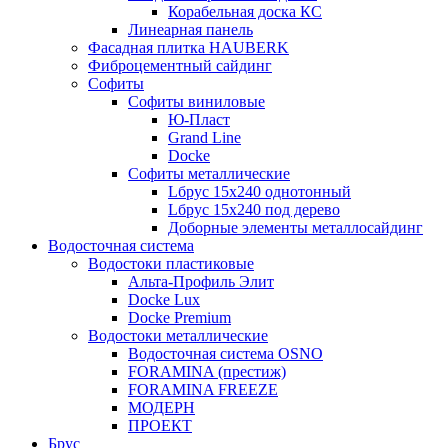
Корабельная доска КС
Линеарная панель
Фасадная плитка HAUBERK
Фиброцементный сайдинг
Софиты
Софиты виниловые
Ю-Пласт
Grand Line
Docke
Софиты металлические
Lбрус 15x240 однотонный
Lбрус 15x240 под дерево
Доборные элементы металлосайдинг
Водосточная система
Водостоки пластиковые
Альта-Профиль Элит
Docke Lux
Docke Premium
Водостоки металлические
Водосточная система OSNO
FORAMINA (престиж)
FORAMINA FREEZE
МОДЕРН
ПРОЕКТ
Брус