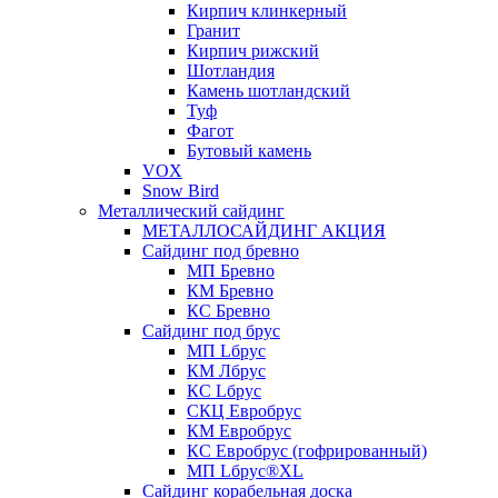
Кирпич клинкерный
Гранит
Кирпич рижский
Шотландия
Камень шотландский
Туф
Фагот
Бутовый камень
VOX
Snow Bird
Металлический сайдинг
МЕТАЛЛОСАЙДИНГ АКЦИЯ
Сайдинг под бревно
МП Бревно
КМ Бревно
КС Бревно
Сайдинг под брус
МП Lбрус
КМ Лбрус
КС Lбрус
СКЦ Евробрус
КМ Евробрус
КС Евробрус (гофрированный)
МП Lбрус®XL
Сайдинг корабельная доска