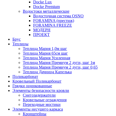
Docke Lux
Docke Premium
Водостоки металлические
Водосточная система OSNO
FORAMINA (престиж)
FORAMINA FREEZE
МОДЕРН
ПРОЕКТ
Брус
Теплицы
Теплица Мария 1,0м шаг
Теплица Мария 65см шаг
Теплица Мария Усиленная
Теплица Мария Премиум 2 дуги, шаг 1м
Теплица Мария Премиум 2 дуги, шаг 0,65
Теплица Дачница Капелька
Поликарбонат
Кровельный Поликарбонат
Грядки оцинкованные
Элементы безопасности кровли
Снегозадержатели
Кровельные ограждения
Переходные мостики
Элементы несущего каркаса
Кронштейны