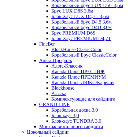
Корабельный брус LUX D5C 3,6м
Брус LUX D6S 3,6м
Блок Хаус LUX D4,7T 3,6м
Корабельный брус D4,5 3,6м
Корабельный брус D4D 3,0м
Брус PREMIUM D6S
Блок Хаус PREMIUM D4,7T
FineBer
BlockHouse ClassicColor
Корабельный Брус ClassicColor
Альта-Профиль
Альта-Классик
Kanada Плюс ПРЕСТИЖ
Kanada Плюс ПРЕМИУМ
Kanada Плюс ЛЮКС/Карелия
Blockhouse
Аляска
Комплектующие для сайдинга
GRAND LINE
Корабельная доска 3,0
Блок хаус 3,0
Блок-хаус TUNDRA 3,0
Монтаж винилового сайдинга
Цокольный сайдинг