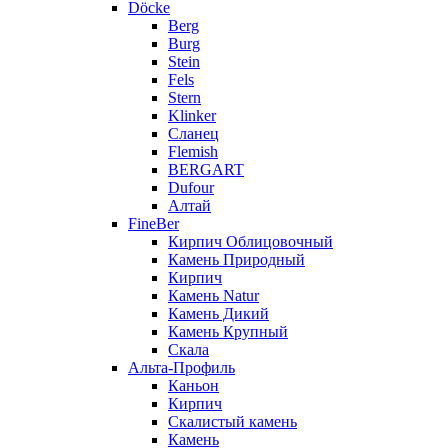
Döcke
Berg
Burg
Stein
Fels
Stern
Klinker
Сланец
Flemish
BERGART
Dufour
Алтай
FineBer
Кирпич Облицовочный
Камень Природный
Кирпич
Камень Natur
Камень Дикий
Камень Крупный
Скала
Альта-Профиль
Каньон
Кирпич
Скалистый камень
Камень