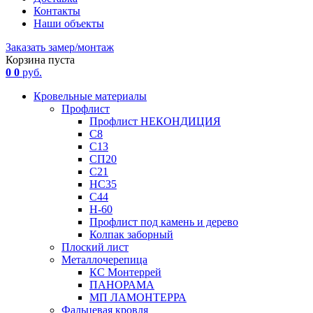
Контакты
Наши объекты
Заказать замер/монтаж
Корзина пуста
0
0
руб.
Кровельные материалы
Профлист
Профлист НЕКОНДИЦИЯ
С8
С13
СП20
С21
НС35
С44
Н-60
Профлист под камень и дерево
Колпак заборный
Плоский лист
Металлочерепица
КС Монтеррей
ПАНОРАМА
МП ЛАМОНТЕРРА
Фальцевая кровля