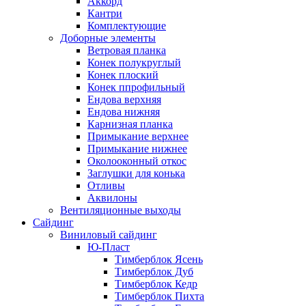
Аккорд
Кантри
Комплектующие
Доборные элементы
Ветровая планка
Конек полукруглый
Конек плоский
Конек ппрофильный
Ендова верхняя
Ендова нижняя
Карнизная планка
Примыкание верхнее
Примыкание нижнее
Околооконный откос
Заглушки для конька
Отливы
Аквилоны
Вентиляционные выходы
Сайдинг
Виниловый сайдинг
Ю-Пласт
Тимберблок Ясень
Тимберблок Дуб
Тимберблок Кедр
Тимберблок Пихта