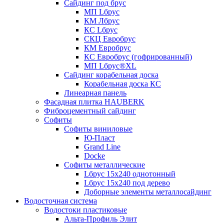
Сайдинг под брус
МП Lбрус
КМ Лбрус
КС Lбрус
СКЦ Евробрус
КМ Евробрус
КС Евробрус (гофрированный)
МП Lбрус®XL
Сайдинг корабельная доска
Корабельная доска КС
Линеарная панель
Фасадная плитка HAUBERK
Фиброцементный сайдинг
Софиты
Софиты виниловые
Ю-Пласт
Grand Line
Docke
Софиты металлические
Lбрус 15x240 однотонный
Lбрус 15x240 под дерево
Доборные элементы металлосайдинг
Водосточная система
Водостоки пластиковые
Альта-Профиль Элит