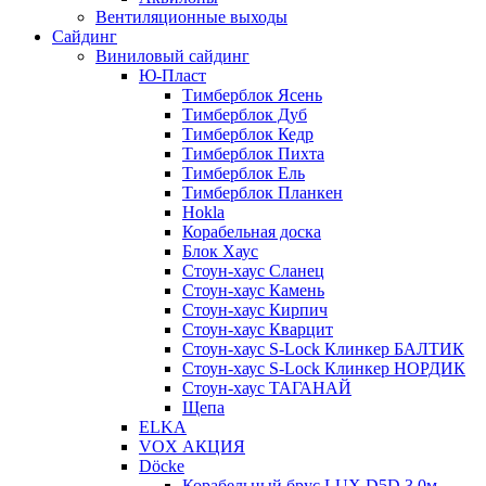
Вентиляционные выходы
Сайдинг
Виниловый сайдинг
Ю-Пласт
Тимберблок Ясень
Тимберблок Дуб
Тимберблок Кедр
Тимберблок Пихта
Тимберблок Ель
Тимберблок Планкен
Hokla
Корабельная доска
Блок Хаус
Стоун-хаус Сланец
Стоун-хаус Камень
Стоун-хаус Кирпич
Стоун-хаус Кварцит
Стоун-хаус S-Lock Клинкер БАЛТИК
Стоун-хаус S-Lock Клинкер НОРДИК
Стоун-хаус ТАГАНАЙ
Щепа
ELKA
VOX АКЦИЯ
Döcke
Корабельный брус LUX D5D 3,0м