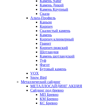
Камень Natur
Камень Дикий
Камень Крупный
Скала
Альта-Профиль
Каньон
Кирпич
Скалистый камень
Камень
Кирпич клинкерный
Гранит
Кирпич рижский
Шотландия
Камень шотландский
Туф
Фагот
Бутовый камень
VOX
Snow Bird
Металлический сайдинг
МЕТАЛЛОСАЙДИНГ АКЦИЯ
Сайдинг под бревно
МП Бревно
КМ Бревно
КС Бревно