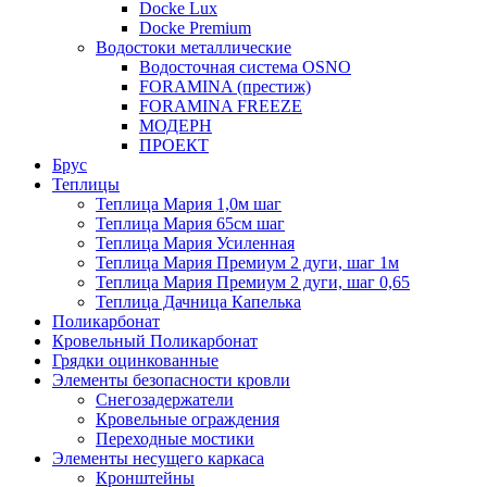
Docke Lux
Docke Premium
Водостоки металлические
Водосточная система OSNO
FORAMINA (престиж)
FORAMINA FREEZE
МОДЕРН
ПРОЕКТ
Брус
Теплицы
Теплица Мария 1,0м шаг
Теплица Мария 65см шаг
Теплица Мария Усиленная
Теплица Мария Премиум 2 дуги, шаг 1м
Теплица Мария Премиум 2 дуги, шаг 0,65
Теплица Дачница Капелька
Поликарбонат
Кровельный Поликарбонат
Грядки оцинкованные
Элементы безопасности кровли
Снегозадержатели
Кровельные ограждения
Переходные мостики
Элементы несущего каркаса
Кронштейны