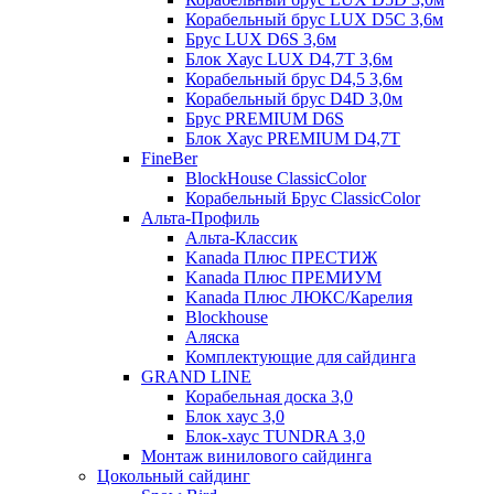
Корабельный брус LUX D5C 3,6м
Брус LUX D6S 3,6м
Блок Хаус LUX D4,7T 3,6м
Корабельный брус D4,5 3,6м
Корабельный брус D4D 3,0м
Брус PREMIUM D6S
Блок Хаус PREMIUM D4,7T
FineBer
BlockHouse ClassicColor
Корабельный Брус ClassicColor
Альта-Профиль
Альта-Классик
Kanada Плюс ПРЕСТИЖ
Kanada Плюс ПРЕМИУМ
Kanada Плюс ЛЮКС/Карелия
Blockhouse
Аляска
Комплектующие для сайдинга
GRAND LINE
Корабельная доска 3,0
Блок хаус 3,0
Блок-хаус TUNDRA 3,0
Монтаж винилового сайдинга
Цокольный сайдинг