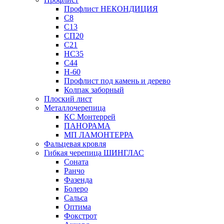
Профлист НЕКОНДИЦИЯ
С8
С13
СП20
С21
НС35
С44
Н-60
Профлист под камень и дерево
Колпак заборный
Плоский лист
Металлочерепица
КС Монтеррей
ПАНОРАМА
МП ЛАМОНТЕРРА
Фальцевая кровля
Гибкая черепица ШИНГЛАС
Соната
Ранчо
Фазенда
Болеро
Сальса
Оптима
Фокстрот