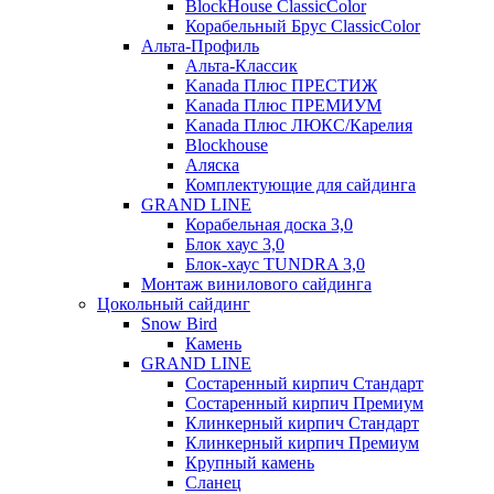
BlockHouse ClassicColor
Корабельный Брус ClassicColor
Альта-Профиль
Альта-Классик
Kanada Плюс ПРЕСТИЖ
Kanada Плюс ПРЕМИУМ
Kanada Плюс ЛЮКС/Карелия
Blockhouse
Аляска
Комплектующие для сайдинга
GRAND LINE
Корабельная доска 3,0
Блок хаус 3,0
Блок-хаус TUNDRA 3,0
Монтаж винилового сайдинга
Цокольный сайдинг
Snow Bird
Камень
GRAND LINE
Состаренный кирпич Стандарт
Состаренный кирпич Премиум
Клинкерный кирпич Стандарт
Клинкерный кирпич Премиум
Крупный камень
Сланец