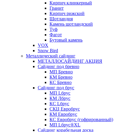
Кирпич клинкерный
Гранит
Кирпич рижский
Шотландия
Камень шотландский
Туф
Фагот
Бутовый камень
VOX
Snow Bird
Металлический сайдинг
МЕТАЛЛОСАЙДИНГ АКЦИЯ
Сайдинг под бревно
МП Бревно
КМ Бревно
КС Бревно
Сайдинг под брус
МП Lбрус
КМ Лбрус
КС Lбрус
СКЦ Евробрус
КМ Евробрус
КС Евробрус (гофрированный)
МП Lбрус®XL
Сайдинг корабельная доска