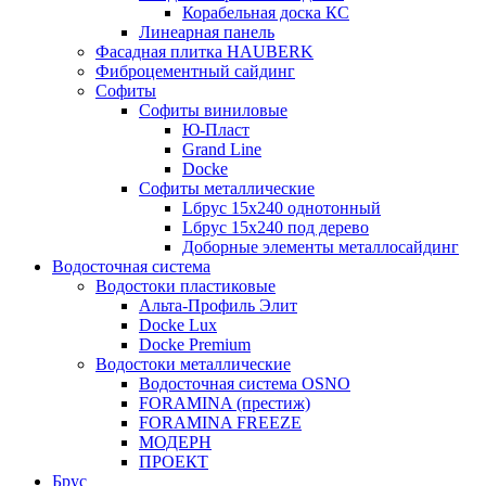
Корабельная доска КС
Линеарная панель
Фасадная плитка HAUBERK
Фиброцементный сайдинг
Софиты
Софиты виниловые
Ю-Пласт
Grand Line
Docke
Софиты металлические
Lбрус 15x240 однотонный
Lбрус 15x240 под дерево
Доборные элементы металлосайдинг
Водосточная система
Водостоки пластиковые
Альта-Профиль Элит
Docke Lux
Docke Premium
Водостоки металлические
Водосточная система OSNO
FORAMINA (престиж)
FORAMINA FREEZE
МОДЕРН
ПРОЕКТ
Брус