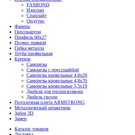
FASBOND
Изоспан
Спанлайт
Ондутис
Фанера
Гипсокартон
Профиль 60х27
Подвес прямой
Гибка металла
Труба профильная
Крепеж
Саморезы
Саморезы с прессшайбой
Саморезы кровельные 4,8х29
Саморезы кровельные 4,8х70
Саморезы кровельные 5,5х19
Дюбеля для теплоизоляции
Дюбель гвозди
Потолочная плита ARMSTRONG
Металлический штакетник
Забор 3D
Замер
Каталог товаров
Доставка