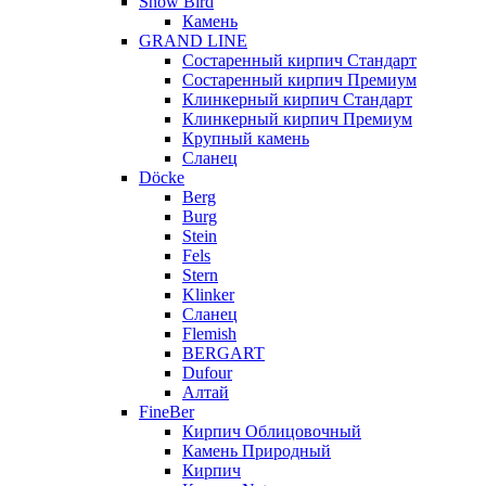
Snow Bird
Камень
GRAND LINE
Состаренный кирпич Стандарт
Состаренный кирпич Премиум
Клинкерный кирпич Стандарт
Клинкерный кирпич Премиум
Крупный камень
Сланец
Döcke
Berg
Burg
Stein
Fels
Stern
Klinker
Сланец
Flemish
BERGART
Dufour
Алтай
FineBer
Кирпич Облицовочный
Камень Природный
Кирпич