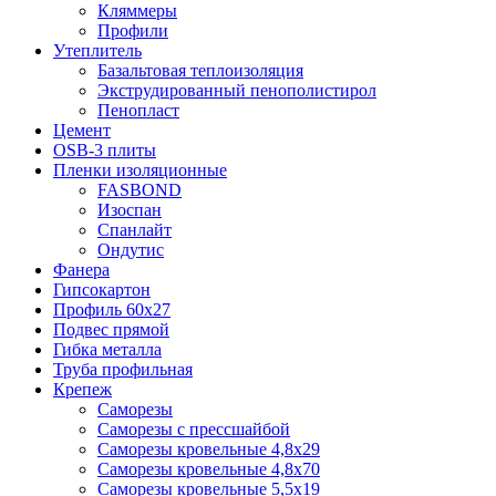
Кляммеры
Профили
Утеплитель
Базальтовая теплоизоляция
Экструдированный пенополистирол
Пенопласт
Цемент
OSB-3 плиты
Пленки изоляционные
FASBOND
Изоспан
Спанлайт
Ондутис
Фанера
Гипсокартон
Профиль 60х27
Подвес прямой
Гибка металла
Труба профильная
Крепеж
Саморезы
Саморезы с прессшайбой
Саморезы кровельные 4,8х29
Саморезы кровельные 4,8х70
Саморезы кровельные 5,5х19