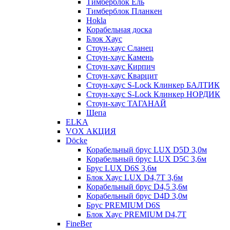
Тимберблок Ель
Тимберблок Планкен
Hokla
Корабельная доска
Блок Хаус
Стоун-хаус Сланец
Стоун-хаус Камень
Стоун-хаус Кирпич
Стоун-хаус Кварцит
Стоун-хаус S-Lock Клинкер БАЛТИК
Стоун-хаус S-Lock Клинкер НОРДИК
Стоун-хаус ТАГАНАЙ
Щепа
ELKA
VOX АКЦИЯ
Döcke
Корабельный брус LUX D5D 3,0м
Корабельный брус LUX D5C 3,6м
Брус LUX D6S 3,6м
Блок Хаус LUX D4,7T 3,6м
Корабельный брус D4,5 3,6м
Корабельный брус D4D 3,0м
Брус PREMIUM D6S
Блок Хаус PREMIUM D4,7T
FineBer