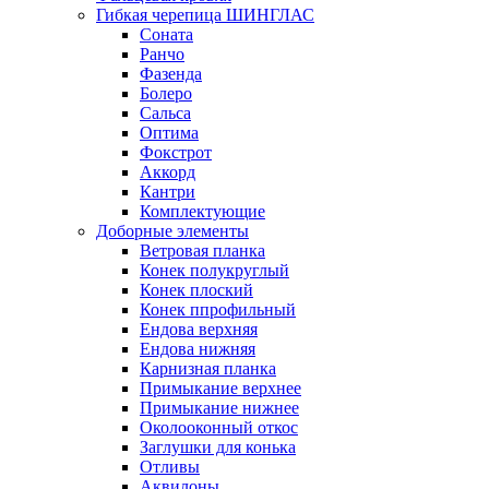
Гибкая черепица ШИНГЛАС
Соната
Ранчо
Фазенда
Болеро
Сальса
Оптима
Фокстрот
Аккорд
Кантри
Комплектующие
Доборные элементы
Ветровая планка
Конек полукруглый
Конек плоский
Конек ппрофильный
Ендова верхняя
Ендова нижняя
Карнизная планка
Примыкание верхнее
Примыкание нижнее
Околооконный откос
Заглушки для конька
Отливы
Аквилоны