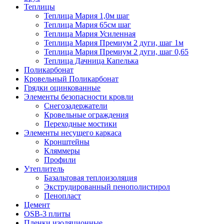
Теплицы
Теплица Мария 1,0м шаг
Теплица Мария 65см шаг
Теплица Мария Усиленная
Теплица Мария Премиум 2 дуги, шаг 1м
Теплица Мария Премиум 2 дуги, шаг 0,65
Теплица Дачница Капелька
Поликарбонат
Кровельный Поликарбонат
Грядки оцинкованные
Элементы безопасности кровли
Снегозадержатели
Кровельные ограждения
Переходные мостики
Элементы несущего каркаса
Кронштейны
Кляммеры
Профили
Утеплитель
Базальтовая теплоизоляция
Экструдированный пенополистирол
Пенопласт
Цемент
OSB-3 плиты
Пленки изоляционные