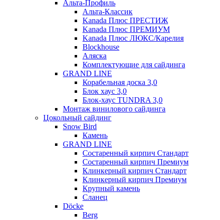
Альта-Профиль
Альта-Классик
Kanada Плюс ПРЕСТИЖ
Kanada Плюс ПРЕМИУМ
Kanada Плюс ЛЮКС/Карелия
Blockhouse
Аляска
Комплектующие для сайдинга
GRAND LINE
Корабельная доска 3,0
Блок хаус 3,0
Блок-хаус TUNDRA 3,0
Монтаж винилового сайдинга
Цокольный сайдинг
Snow Bird
Камень
GRAND LINE
Состаренный кирпич Стандарт
Состаренный кирпич Премиум
Клинкерный кирпич Стандарт
Клинкерный кирпич Премиум
Крупный камень
Сланец
Döcke
Berg