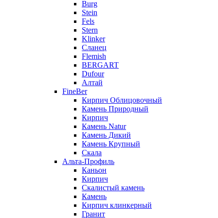
Burg
Stein
Fels
Stern
Klinker
Сланец
Flemish
BERGART
Dufour
Алтай
FineBer
Кирпич Облицовочный
Камень Природный
Кирпич
Камень Natur
Камень Дикий
Камень Крупный
Скала
Альта-Профиль
Каньон
Кирпич
Скалистый камень
Камень
Кирпич клинкерный
Гранит