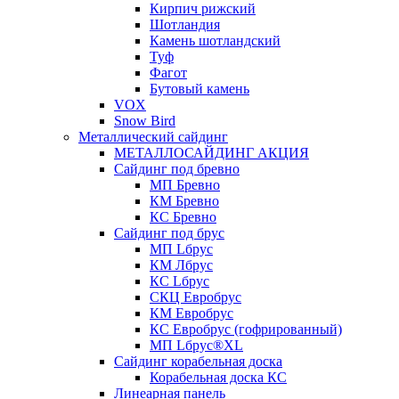
Кирпич рижский
Шотландия
Камень шотландский
Туф
Фагот
Бутовый камень
VOX
Snow Bird
Металлический сайдинг
МЕТАЛЛОСАЙДИНГ АКЦИЯ
Сайдинг под бревно
МП Бревно
КМ Бревно
КС Бревно
Сайдинг под брус
МП Lбрус
КМ Лбрус
КС Lбрус
СКЦ Евробрус
КМ Евробрус
КС Евробрус (гофрированный)
МП Lбрус®XL
Сайдинг корабельная доска
Корабельная доска КС
Линеарная панель