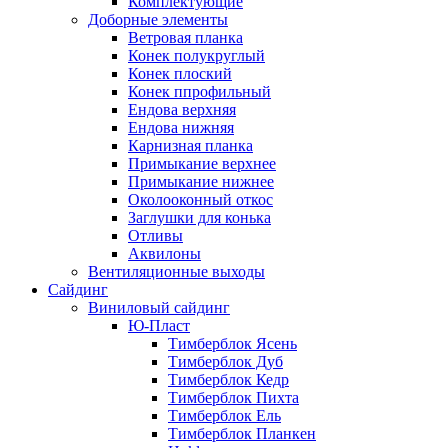
Комплектующие
Доборные элементы
Ветровая планка
Конек полукруглый
Конек плоский
Конек ппрофильный
Ендова верхняя
Ендова нижняя
Карнизная планка
Примыкание верхнее
Примыкание нижнее
Околооконный откос
Заглушки для конька
Отливы
Аквилоны
Вентиляционные выходы
Сайдинг
Виниловый сайдинг
Ю-Пласт
Тимберблок Ясень
Тимберблок Дуб
Тимберблок Кедр
Тимберблок Пихта
Тимберблок Ель
Тимберблок Планкен