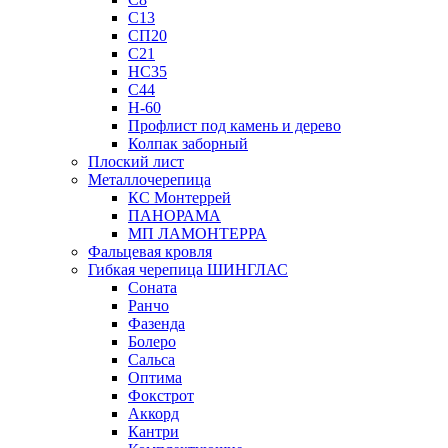
С13
СП20
С21
НС35
С44
Н-60
Профлист под камень и дерево
Колпак заборный
Плоский лист
Металлочерепица
КС Монтеррей
ПАНОРАМА
МП ЛАМОНТЕРРА
Фальцевая кровля
Гибкая черепица ШИНГЛАС
Соната
Ранчо
Фазенда
Болеро
Сальса
Оптима
Фокстрот
Аккорд
Кантри