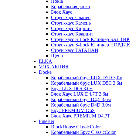
Hokla
Корабельная доска
Блок Хаус
Стоун-хаус Сланец
Стоун-хаус Камень
Стоун-хаус Кирпич
Стоун-хаус Кварцит
Стоун-хаус S-Lock Клинкер БАЛТИК
Стоун-хаус S-Lock Клинкер НОРДИК
Стоун-хаус ТАГАНАЙ
Щепа
ELKA
VOX АКЦИЯ
Döcke
Корабельный брус LUX D5D 3,0м
Корабельный брус LUX D5C 3,6м
Брус LUX D6S 3,6м
Блок Хаус LUX D4,7T 3,6м
Корабельный брус D4,5 3,6м
Корабельный брус D4D 3,0м
Брус PREMIUM D6S
Блок Хаус PREMIUM D4,7T
FineBer
BlockHouse ClassicColor
Корабельный Брус ClassicColor