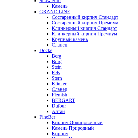
Snow Bird
Камень
GRAND LINE
Состаренный кирпич Стандарт
Состаренный кирпич Премиум
Клинкерный кирпич Стандарт
Клинкерный кирпич Премиум
Крупный камень
Сланец
Döcke
Berg
Burg
Stein
Fels
Stern
Klinker
Сланец
Flemish
BERGART
Dufour
Алтай
FineBer
Кирпич Облицовочный
Камень Природный
Кирпич