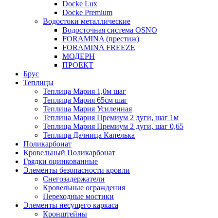
Docke Lux
Docke Premium
Водостоки металлические
Водосточная система OSNO
FORAMINA (престиж)
FORAMINA FREEZE
МОДЕРН
ПРОЕКТ
Брус
Теплицы
Теплица Мария 1,0м шаг
Теплица Мария 65см шаг
Теплица Мария Усиленная
Теплица Мария Премиум 2 дуги, шаг 1м
Теплица Мария Премиум 2 дуги, шаг 0,65
Теплица Дачница Капелька
Поликарбонат
Кровельный Поликарбонат
Грядки оцинкованные
Элементы безопасности кровли
Снегозадержатели
Кровельные ограждения
Переходные мостики
Элементы несущего каркаса
Кронштейны