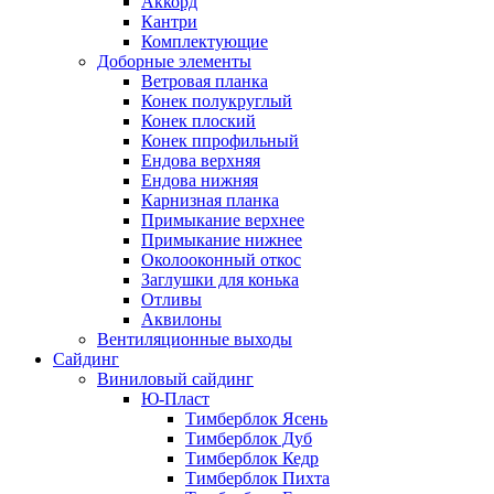
Аккорд
Кантри
Комплектующие
Доборные элементы
Ветровая планка
Конек полукруглый
Конек плоский
Конек ппрофильный
Ендова верхняя
Ендова нижняя
Карнизная планка
Примыкание верхнее
Примыкание нижнее
Околооконный откос
Заглушки для конька
Отливы
Аквилоны
Вентиляционные выходы
Сайдинг
Виниловый сайдинг
Ю-Пласт
Тимберблок Ясень
Тимберблок Дуб
Тимберблок Кедр
Тимберблок Пихта