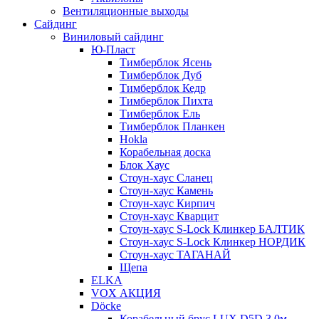
Вентиляционные выходы
Сайдинг
Виниловый сайдинг
Ю-Пласт
Тимберблок Ясень
Тимберблок Дуб
Тимберблок Кедр
Тимберблок Пихта
Тимберблок Ель
Тимберблок Планкен
Hokla
Корабельная доска
Блок Хаус
Стоун-хаус Сланец
Стоун-хаус Камень
Стоун-хаус Кирпич
Стоун-хаус Кварцит
Стоун-хаус S-Lock Клинкер БАЛТИК
Стоун-хаус S-Lock Клинкер НОРДИК
Стоун-хаус ТАГАНАЙ
Щепа
ELKA
VOX АКЦИЯ
Döcke
Корабельный брус LUX D5D 3,0м