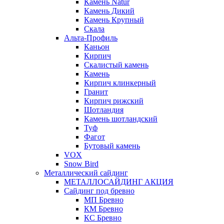
Камень Natur
Камень Дикий
Камень Крупный
Скала
Альта-Профиль
Каньон
Кирпич
Скалистый камень
Камень
Кирпич клинкерный
Гранит
Кирпич рижский
Шотландия
Камень шотландский
Туф
Фагот
Бутовый камень
VOX
Snow Bird
Металлический сайдинг
МЕТАЛЛОСАЙДИНГ АКЦИЯ
Сайдинг под бревно
МП Бревно
КМ Бревно
КС Бревно