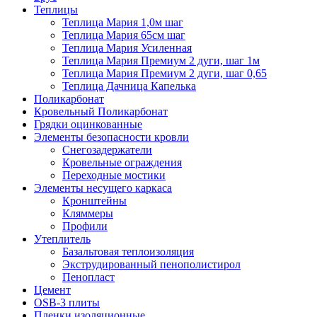
Теплицы
Теплица Мария 1,0м шаг
Теплица Мария 65см шаг
Теплица Мария Усиленная
Теплица Мария Премиум 2 дуги, шаг 1м
Теплица Мария Премиум 2 дуги, шаг 0,65
Теплица Дачница Капелька
Поликарбонат
Кровельный Поликарбонат
Грядки оцинкованные
Элементы безопасности кровли
Снегозадержатели
Кровельные ограждения
Переходные мостики
Элементы несущего каркаса
Кронштейны
Кляммеры
Профили
Утеплитель
Базальтовая теплоизоляция
Экструдированный пенополистирол
Пенопласт
Цемент
OSB-3 плиты
Пленки изоляционные