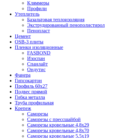
Кляммеры
Профили
Утеплитель
Базальтовая теплоизоляция
Экструдированный пенополистирол
Пенопласт
Цемент
OSB-3 плиты
Пленки изоляционные
FASBOND
Изоспан
Спанлайт
Ондутис
Фанера
Гипсокартон
Профиль 60х27
Подвес прямой
Гибка металла
Труба профильная
Крепеж
Саморезы
Саморезы с прессшайбой
Саморезы кровельные 4,8х29
Саморезы кровельные 4,8х70
Саморезы кровельные 5,5х19