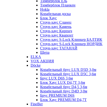
Тимберблок Ель
Тимберблок Планкен
Hokla
Корабельная доска
Блок Хаус
Стоун-хаус Сланец
Стоун-хаус Камень
Стоун-хаус Кирпич
Стоун-хаус Кварцит
Стоун-хаус S-Lock Клинкер БАЛТИК
Стоун-хаус S-Lock Клинкер НОРДИК
Стоун-хаус ТАГАНАЙ
Щепа
ELKA
VOX АКЦИЯ
Döcke
Корабельный брус LUX D5D 3,0м
Корабельный брус LUX D5C 3,6м
Брус LUX D6S 3,6м
Блок Хаус LUX D4,7T 3,6м
Корабельный брус D4,5 3,6м
Корабельный брус D4D 3,0м
Брус PREMIUM D6S
Блок Хаус PREMIUM D4,7T
FineBer