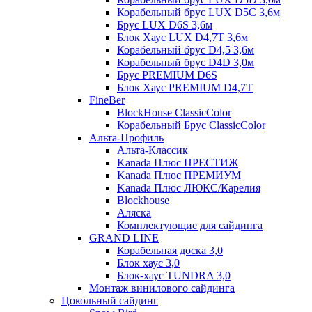
Корабельный брус LUX D5C 3,6м
Брус LUX D6S 3,6м
Блок Хаус LUX D4,7T 3,6м
Корабельный брус D4,5 3,6м
Корабельный брус D4D 3,0м
Брус PREMIUM D6S
Блок Хаус PREMIUM D4,7T
FineBer
BlockHouse ClassicColor
Корабельный Брус ClassicColor
Альта-Профиль
Альта-Классик
Kanada Плюс ПРЕСТИЖ
Kanada Плюс ПРЕМИУМ
Kanada Плюс ЛЮКС/Карелия
Blockhouse
Аляска
Комплектующие для сайдинга
GRAND LINE
Корабельная доска 3,0
Блок хаус 3,0
Блок-хаус TUNDRA 3,0
Монтаж винилового сайдинга
Цокольный сайдинг