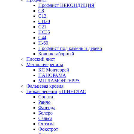
Профлист НЕКОНДИЦИЯ
С8
С13
СП20
С21
НС35
С44
Н-60
Профлист под камень и дерево
Колпак заборный
Плоский лист
Металлочерепица
КС Монтеррей
ПАНОРАМА
МП ЛАМОНТЕРРА
Фальцевая кровля
Гибкая черепица ШИНГЛАС
Соната
Ранчо
Фазенда
Болеро
Сальса
Оптима
Фокстрот