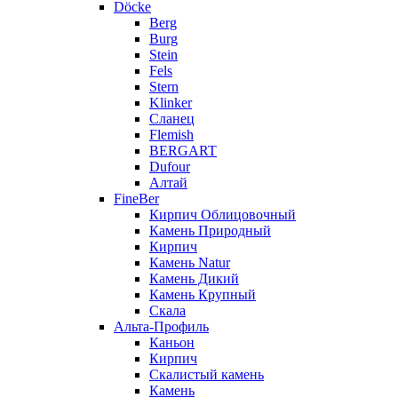
Döcke
Berg
Burg
Stein
Fels
Stern
Klinker
Сланец
Flemish
BERGART
Dufour
Алтай
FineBer
Кирпич Облицовочный
Камень Природный
Кирпич
Камень Natur
Камень Дикий
Камень Крупный
Скала
Альта-Профиль
Каньон
Кирпич
Скалистый камень
Камень