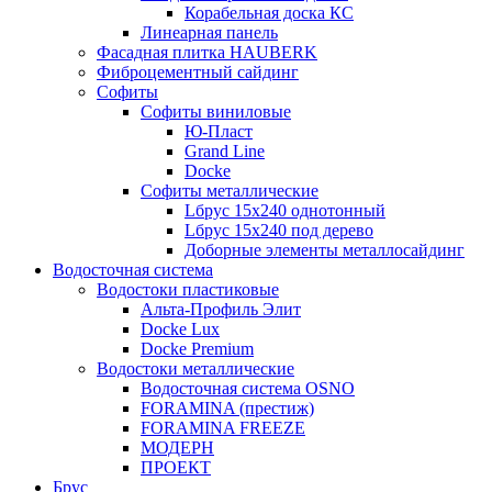
Корабельная доска КС
Линеарная панель
Фасадная плитка HAUBERK
Фиброцементный сайдинг
Софиты
Софиты виниловые
Ю-Пласт
Grand Line
Docke
Софиты металлические
Lбрус 15x240 однотонный
Lбрус 15x240 под дерево
Доборные элементы металлосайдинг
Водосточная система
Водостоки пластиковые
Альта-Профиль Элит
Docke Lux
Docke Premium
Водостоки металлические
Водосточная система OSNO
FORAMINA (престиж)
FORAMINA FREEZE
МОДЕРН
ПРОЕКТ
Брус