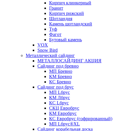
Кирпич клинкерный
Гранит
Кирпич рижский
Шотландия
Камень шотландский
Туф
Фагот
Бутовый камень
VOX
Snow Bird
Металлический сайдинг
МЕТАЛЛОСАЙДИНГ АКЦИЯ
Сайдинг под бревно
МП Бревно
КМ Бревно
КС Бревно
Сайдинг под брус
МП Lбрус
КМ Лбрус
КС Lбрус
СКЦ Евробрус
КМ Евробрус
КС Евробрус (гофрированный)
МП Lбрус®XL
Сайдинг корабельная доска