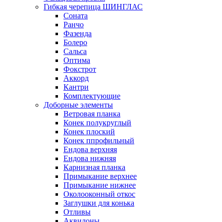
Гибкая черепица ШИНГЛАС
Соната
Ранчо
Фазенда
Болеро
Сальса
Оптима
Фокстрот
Аккорд
Кантри
Комплектующие
Доборные элементы
Ветровая планка
Конек полукруглый
Конек плоский
Конек ппрофильный
Ендова верхняя
Ендова нижняя
Карнизная планка
Примыкание верхнее
Примыкание нижнее
Околооконный откос
Заглушки для конька
Отливы
Аквилоны