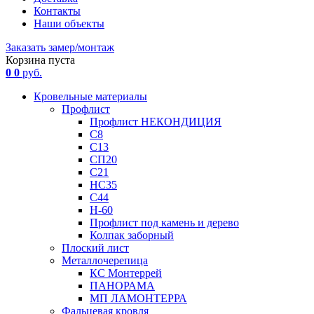
Контакты
Наши объекты
Заказать замер/монтаж
Корзина пуста
0
0
руб.
Кровельные материалы
Профлист
Профлист НЕКОНДИЦИЯ
С8
С13
СП20
С21
НС35
С44
Н-60
Профлист под камень и дерево
Колпак заборный
Плоский лист
Металлочерепица
КС Монтеррей
ПАНОРАМА
МП ЛАМОНТЕРРА
Фальцевая кровля