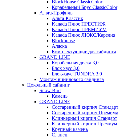
BlockHouse ClassicColor
Корабельный Брус ClassicColor
Альта-Профиль
Альта-Классик
Kanada Плюс ПРЕСТИЖ
Kanada Плюс ПРЕМИУМ
Kanada Плюс ЛЮКС/Карелия
Blockhouse
Аляска
Комплектующие для сайдинга
GRAND LINE
Корабельная доска 3,0
Блок хаус 3,0
Блок-хаус TUNDRA 3,0
Монтаж винилового сайдинга
Цокольный сайдинг
Snow Bird
Камень
GRAND LINE
Состаренный кирпич Стандарт
Состаренный кирпич Премиум
Клинкерный кирпич Стандарт
Клинкерный кирпич Премиум
Крупный камень
Сланец