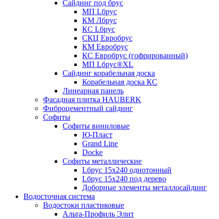
Сайдинг под брус
МП Lбрус
КМ Лбрус
КС Lбрус
СКЦ Евробрус
КМ Евробрус
КС Евробрус (гофрированный)
МП Lбрус®XL
Сайдинг корабельная доска
Корабельная доска КС
Линеарная панель
Фасадная плитка HAUBERK
Фиброцементный сайдинг
Софиты
Софиты виниловые
Ю-Пласт
Grand Line
Docke
Софиты металлические
Lбрус 15x240 однотонный
Lбрус 15x240 под дерево
Доборные элементы металлосайдинг
Водосточная система
Водостоки пластиковые
Альта-Профиль Элит