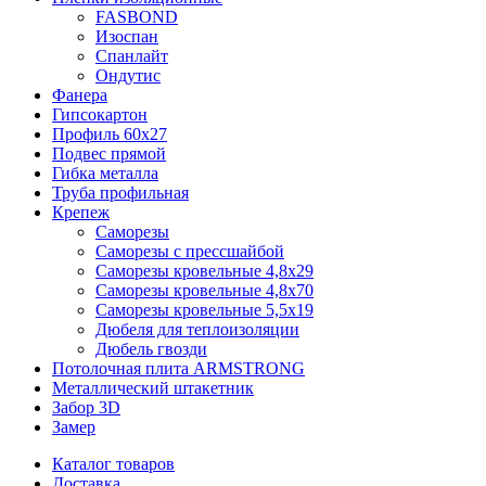
FASBOND
Изоспан
Спанлайт
Ондутис
Фанера
Гипсокартон
Профиль 60х27
Подвес прямой
Гибка металла
Труба профильная
Крепеж
Саморезы
Саморезы с прессшайбой
Саморезы кровельные 4,8х29
Саморезы кровельные 4,8х70
Саморезы кровельные 5,5х19
Дюбеля для теплоизоляции
Дюбель гвозди
Потолочная плита ARMSTRONG
Металлический штакетник
Забор 3D
Замер
Каталог товаров
Доставка